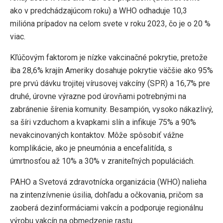
ako v predchádzajúcom roku) a WHO odhaduje 10,3
milióna prípadov na celom svete v roku 2023, čo je o 20 %
viac.
Kľúčovým faktorom je nízke vakcinačné pokrytie, pretože
iba 28,6% krajín Ameriky dosahuje pokrytie väčšie ako 95%
pre prvú dávku trojitej vírusovej vakcíny (SPR) a 16,7% pre
druhé, úrovne výrazne pod úrovňami potrebnými na
zabránenie šírenia komunity. Besampión, vysoko nákazlivý,
sa šíri vzduchom a kvapkami slín a infikuje 75% a 90%
nevakcinovaných kontaktov. Môže spôsobiť vážne
komplikácie, ako je pneumónia a encefalitída, s
úmrtnosťou až 10% a 30% v zraniteľných populáciách.
PAHO a Svetová zdravotnícka organizácia (WHO) nalieha
na zintenzívnenie úsilia, dohľadu a očkovania, pričom sa
zaoberá dezinformáciami vakcín a podporuje regionálnu
výrobu vakcín na obmedzenie rastu.