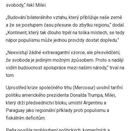
svobody,“ řekl Milei.
„Budování bilaterálního vztahu, který přibližuje naše země
a že se postupem času přesune do zbytku regionu,“ dodal.
„Kontinent, který tak dlouho trpěl na tolika místech, se tedy
nápor populismu může jednou provždy dostat dopředu.“
„Neexistují žádné extravagantní vzorce, ale přesvědčení,
že svoboda je jediným možným způsobem. Proto s nadějí
vidím budoucnost spolupráce mezi našimi národy,“ trval na
tom.
Uprostřed krize společného trhu (Mercosur) uvolnil tarifní
politiku amerického prezidenta Donalda Trumpa, Milei,
který drží předsednictví bloku, umístil Argentinu a
Paraguay jako regionální příklady proti populismu a
fiskálním deficitům.
Peña posílila prohloubení politických, komerčních a