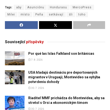
Tags:
aby
Asunciónu
Hondurasu
MercoPress
Milei
místo
Peña
setkávají
šli
toho
Související
příspěvky
Por qué las Islas Falkland son británicas
7. 8. 2026
USA hľadajú destináciu pre deportovaných
migrantov v Uruguaji; Montevideo sa vyhýba
potvrdeniu dohody
30. 7. 2026
Riaditeľ MMF prichádza do Montevidea, aby sa
stretol s Orsi a ekonomickým tímom
30. 7. 2026