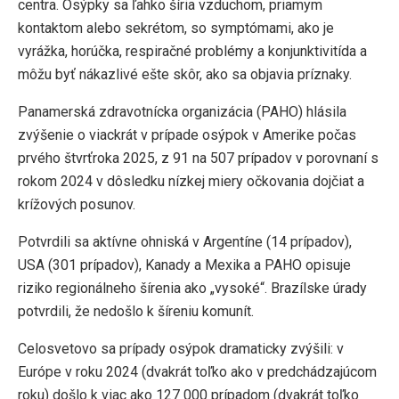
centra. Osýpky sa ľahko šíria vzduchom, priamym
kontaktom alebo sekrétom, so symptómami, ako je
vyrážka, horúčka, respiračné problémy a konjunktivitída a
môžu byť nákazlivé ešte skôr, ako sa objavia príznaky.
Panamerská zdravotnícka organizácia (PAHO) hlásila
zvýšenie o viackrát v prípade osýpok v Amerike počas
prvého štvrťroka 2025, z 91 na 507 prípadov v porovnaní s
rokom 2024 v dôsledku nízkej miery očkovania dojčiat a
krížových posunov.
Potvrdili sa aktívne ohniská v Argentíne (14 prípadov),
USA (301 prípadov), Kanady a Mexika a PAHO opisuje
riziko regionálneho šírenia ako „vysoké“. Brazílske úrady
potvrdili, že nedošlo k šíreniu komunít.
Celosvetovo sa prípady osýpok dramaticky zvýšili: v
Európe v roku 2024 (dvakrát toľko ako v predchádzajúcom
roku) došlo k viac ako 127 000 prípadom (dvakrát toľko