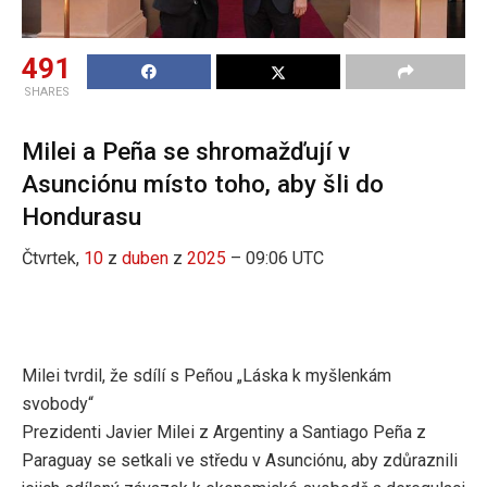
491
SHARES
Milei a Peña se shromažďují v
Asunciónu místo toho, aby šli do
Hondurasu
Čtvrtek,
10
z
duben
z
2025
– 09:06 UTC
Milei tvrdil, že sdílí s Peñou „Láska k myšlenkám
svobody“
Prezidenti Javier Milei z Argentiny a Santiago Peña z
Paraguay se setkali ve středu v Asunciónu, aby zdůraznili