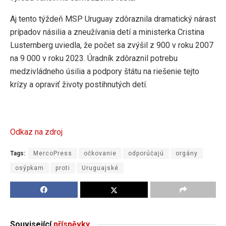
Aj tento týždeň MSP Uruguay zdôraznila dramatický nárast
prípadov násilia a zneužívania detí a ministerka Cristina
Lusternberg uviedla, že počet sa zvýšil z 900 v roku 2007
na 9 000 v roku 2023. Úradník zdôraznil potrebu
medzivládneho úsilia a podpory štátu na riešenie tejto
krízy a opraviť životy postihnutých detí.
Odkaz na zdroj
Tags:
MercoPress
očkovanie
odporúčajú
orgány
osýpkam
proti
Uruguajské
Související
příspěvky