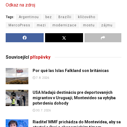
Odkaz na zdroj
Tags:
Argentinou
bez
Brazílii
klíčového
MercoPress
mezi
modernizace
mostu
zájmu
Související
příspěvky
Por qué las Islas Falkland son británicas
7. 8. 2026
USA hľadajú destináciu pre deportovaných
migrantov v Uruguaji; Montevideo sa vyhýba
potvrdeniu dohody
30. 7. 2026
Riaditeľ MMF prichádza do Montevidea, aby sa