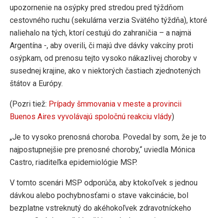
upozornenie na osýpky pred stredou pred týždňom
cestovného ruchu (sekulárna verzia Svätého týždňa), ktoré
naliehalo na tých, ktorí cestujú do zahraničia – a najmä
Argentína -, aby overili, či majú dve dávky vakcíny proti
osýpkam, od prenosu tejto vysoko nákazlivej choroby v
susednej krajine, ako v niektorých častiach zjednotených
štátov a Európy.
(Pozri tiež:
Prípady šmmovania v meste a provincii
Buenos Aires vyvolávajú spoločnú reakciu vlády
)
„Je to vysoko prenosná choroba. Povedal by som, že je to
najpostupnejšie pre prenosné choroby,“ uviedla Mónica
Castro, riaditeľka epidemiológie MSP.
V tomto scenári MSP odporúča, aby ktokoľvek s jednou
dávkou alebo pochybnosťami o stave vakcinácie, bol
bezplatne vstreknutý do akéhokoľvek zdravotníckeho