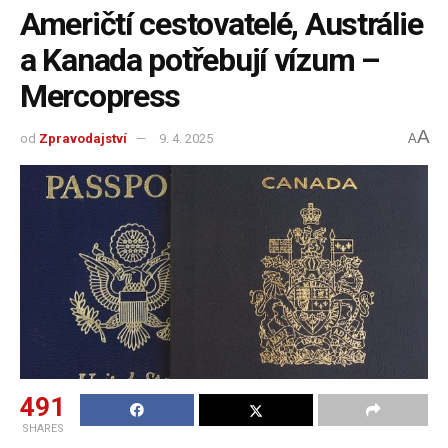
Američtí cestovatelé, Austrálie
a Kanada potřebují vízum –
Mercopress
A
od
Zpravodajství
9. 4. 2025
A
491
SHARES