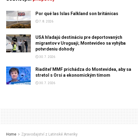
Por qué las Islas Falkland son británicas
7. 8. 2026
USA hľadajú destináciu pre deportovaných
migrantov v Uruguaji; Montevideo sa vyhýba
potvrdeniu dohody
30. 7. 2026
Riaditeľ MMF prichádza do Montevidea, aby sa
stretol s Orsi a ekonomickým tímom
30. 7. 2026
Home
Zpravodajství z Latinské Ameriky