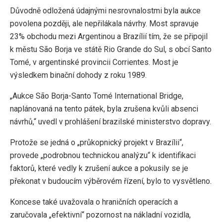
Důvodně odložená údajnými nesrovnalostmi byla aukce
povolena později, ale nepřilákala návrhy. Most spravuje
23% obchodu mezi Argentinou a Brazílií tím, že se připojil
k městu São Borja ve státě Rio Grande do Sul, s obcí Santo
Tomé, v argentinské provincii Corrientes. Most je
výsledkem binační dohody z roku 1989.
„Aukce São Borja-Santo Tomé International Bridge,
naplánovaná na tento pátek, byla zrušena kvůli absenci
návrhů,“ uvedl v prohlášení brazilské ministerstvo dopravy.
Protože se jedná o „průkopnický projekt v Brazílii“,
provede „podrobnou technickou analýzu“ k identifikaci
faktorů, které vedly k zrušení aukce a pokusily se je
překonat v budoucím výběrovém řízení, bylo to vysvětleno.
Koncese také uvažovala o hraničních operacích a
zaručovala „efektivní“ pozornost na nákladní vozidla,