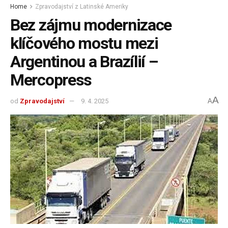
Home
Zpravodajství z Latinské Ameriky
Bez zájmu modernizace
klíčového mostu mezi
Argentinou a Brazílií –
Mercopress
A
od
Zpravodajství
9. 4. 2025
A