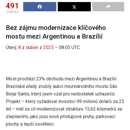
491
SHARES
Bez zájmu modernizace klíčového
mostu mezi Argentinou a Brazílií
Úterý,
8
z
duben
z
2025
– 08:05 UTC
Most prochází 23% obchodu mezi Argentinou a Brazílií
Brazilské úřady zrušily aukci mezinárodního mostu São
Borja-Santo, který jsem vzal pro nedostatek uchazečů.
Projekt – který vyžadoval investici 99 milionů dolarů za 25
let – měl za cíl modernizovat strukturu 15,62 kilometrů se
zlepšeními, jako jsou nové přístupové pruhy, parkovací
plochy a lepší osvětlení.