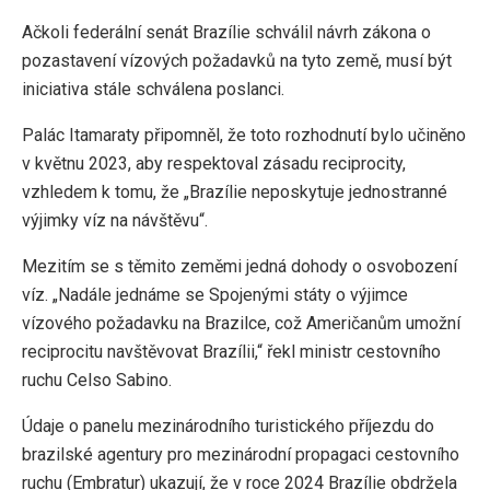
Ačkoli federální senát Brazílie schválil návrh zákona o
pozastavení vízových požadavků na tyto země, musí být
iniciativa stále schválena poslanci.
Palác Itamaraty připomněl, že toto rozhodnutí bylo učiněno
v květnu 2023, aby respektoval zásadu reciprocity,
vzhledem k tomu, že „Brazílie neposkytuje jednostranné
výjimky víz na návštěvu“.
Mezitím se s těmito zeměmi jedná dohody o osvobození
víz. „Nadále jednáme se Spojenými státy o výjimce
vízového požadavku na Brazilce, což Američanům umožní
reciprocitu navštěvovat Brazílii,“ řekl ministr cestovního
ruchu Celso Sabino.
Údaje o panelu mezinárodního turistického příjezdu do
brazilské agentury pro mezinárodní propagaci cestovního
ruchu (Embratur) ukazují, že v roce 2024 Brazílie obdržela