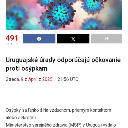
491
SHARES
Uruguajské úrady odporúčajú očkovanie
proti osýpkam
Streda,
9
z
Apríl
z
2025
– 21:56 UTC
Osýpky sa ľahko šíria vzduchom, priamym kontaktom
alebo sekrétmi
Ministerstvo verejného zdravia (MSP) v Uruguaji vydalo