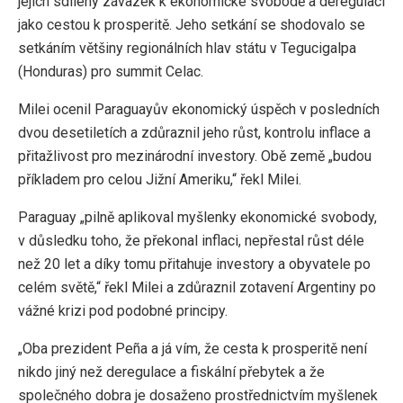
jejich sdílený závazek k ekonomické svobodě a deregulaci
jako cestou k prosperitě. Jeho setkání se shodovalo se
setkáním většiny regionálních hlav státu v Tegucigalpa
(Honduras) pro summit Celac.
Milei ocenil Paraguayův ekonomický úspěch v posledních
dvou desetiletích a zdůraznil jeho růst, kontrolu inflace a
přitažlivost pro mezinárodní investory. Obě země „budou
příkladem pro celou Jižní Ameriku,“ řekl Milei.
Paraguay „pilně aplikoval myšlenky ekonomické svobody,
v důsledku toho, že překonal inflaci, nepřestal růst déle
než 20 let a díky tomu přitahuje investory a obyvatele po
celém světě,“ řekl Milei a zdůraznil zotavení Argentiny po
vážné krizi pod podobné principy.
„Oba prezident Peña a já vím, že cesta k prosperitě není
nikdo jiný než deregulace a fiskální přebytek a že
společného dobra je dosaženo prostřednictvím myšlenek