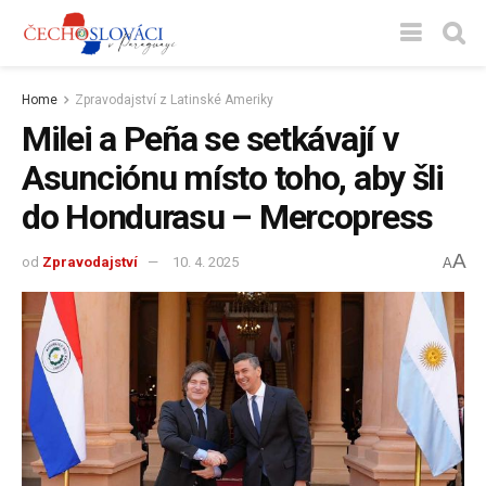
Home
Zpravodajství z Latinské Ameriky
Milei a Peña se setkávají v
Asunciónu místo toho, aby šli
do Hondurasu – Mercopress
A
od
Zpravodajství
10. 4. 2025
A