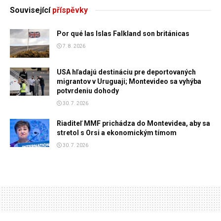
Související
příspěvky
Por qué las Islas Falkland son británicas
7. 8. 2026
USA hľadajú destináciu pre deportovaných
migrantov v Uruguaji; Montevideo sa vyhýba
potvrdeniu dohody
30. 7. 2026
Riaditeľ MMF prichádza do Montevidea, aby sa
stretol s Orsi a ekonomickým tímom
30. 7. 2026