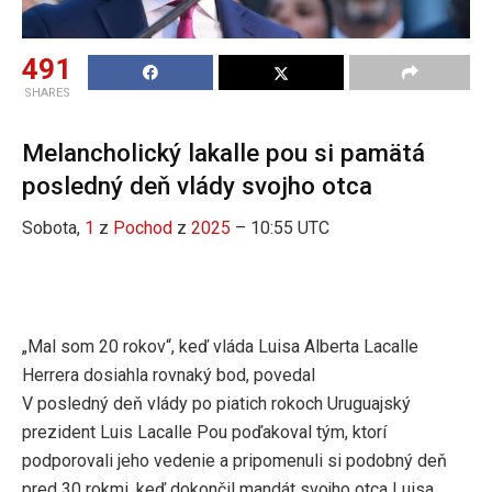
491
SHARES
Melancholický lakalle pou si pamätá
posledný deň vlády svojho otca
Sobota,
1
z
Pochod
z
2025
– 10:55 UTC
„Mal som 20 rokov“, keď vláda Luisa Alberta Lacalle
Herrera dosiahla rovnaký bod, povedal
V posledný deň vlády po piatich rokoch Uruguajský
prezident Luis Lacalle Pou poďakoval tým, ktorí
podporovali jeho vedenie a pripomenuli si podobný deň
pred 30 rokmi, keď dokončil mandát svojho otca Luisa