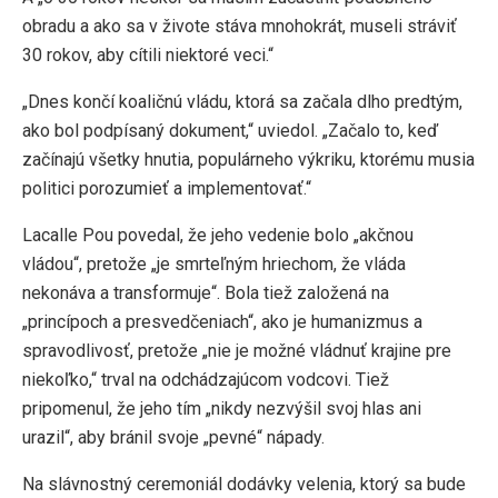
obradu a ako sa v živote stáva mnohokrát, museli stráviť
30 rokov, aby cítili niektoré veci.“
„Dnes končí koaličnú vládu, ktorá sa začala dlho predtým,
ako bol podpísaný dokument,“ uviedol. „Začalo to, keď
začínajú všetky hnutia, populárneho výkriku, ktorému musia
politici porozumieť a implementovať.“
Lacalle Pou povedal, že jeho vedenie bolo „akčnou
vládou“, pretože „je smrteľným hriechom, že vláda
nekonáva a transformuje“. Bola tiež založená na
„princípoch a presvedčeniach“, ako je humanizmus a
spravodlivosť, pretože „nie je možné vládnuť krajine pre
niekoľko,“ trval na odchádzajúcom vodcovi. Tiež
pripomenul, že jeho tím „nikdy nezvýšil svoj hlas ani
urazil“, aby bránil svoje „pevné“ nápady.
Na slávnostný ceremoniál dodávky velenia, ktorý sa bude