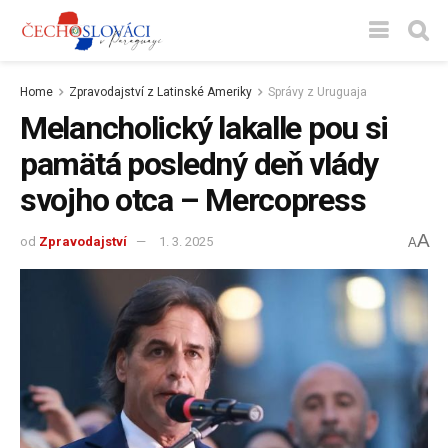
Home
Zpravodajství z Latinské Ameriky
Správy z Uruguaja
Melancholický lakalle pou si
pamätá posledný deň vlády
svojho otca – Mercopress
A
od
Zpravodajství
1. 3. 2025
A