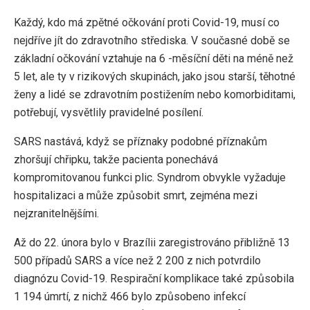
Každý, kdo má zpětné očkování proti Covid-19, musí co
nejdříve jít do zdravotního střediska. V současné době se
základní očkování vztahuje na 6 -měsíční děti na méně než
5 let, ale ty v rizikových skupinách, jako jsou starší, těhotné
ženy a lidé se zdravotním postižením nebo komorbiditami,
potřebují, vysvětlily pravidelné posílení.
SARS nastává, když se příznaky podobné příznakům
zhoršují chřipku, takže pacienta ponechává
kompromitovanou funkci plic. Syndrom obvykle vyžaduje
hospitalizaci a může způsobit smrt, zejména mezi
nejzranitelnějšími.
Až do 22. února bylo v Brazílii zaregistrováno přibližně 13
500 případů SARS a více než 2 200 z nich potvrdilo
diagnózu Covid-19. Respirační komplikace také způsobila
1 194 úmrtí, z nichž 466 bylo způsobeno infekcí