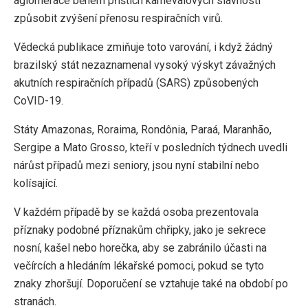
aglomerace během příštích karnevalových slavností
způsobit zvýšení přenosu respiračních virů.
Vědecká publikace zmiňuje toto varování, i když žádný
brazilský stát nezaznamenal vysoký výskyt závažných
akutních respiračních případů (SARS) způsobených
CoVID-19.
Státy Amazonas, Roraima, Rondônia, Paraá, Maranhão,
Sergipe a Mato Grosso, kteří v posledních týdnech uvedli
nárůst případů mezi seniory, jsou nyní stabilní nebo
kolísající.
V každém případě by se každá osoba prezentovala
příznaky podobné příznakům chřipky, jako je sekrece
nosní, kašel nebo horečka, aby se zabránilo účasti na
večírcích a hledáním lékařské pomoci, pokud se tyto
znaky zhoršují. Doporučení se vztahuje také na období po
stranách.