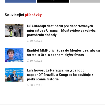
Související
příspěvky
USA hľadajú destináciu pre deportovaných
migrantov v Uruguaji; Montevideo sa vyhýba
potvrdeniu dohody
30. 7. 2026
Riaditeľ MMF prichádza do Montevidea, aby sa
stretol s Orsi a ekonomickým tímom
30. 7. 2026
Lula hovorí, že Paraguaj sa „rozhodol
napadnúť“ Brazíliu a Kongres ho obviňuje z
prekrúcania histórie
30. 7. 2026