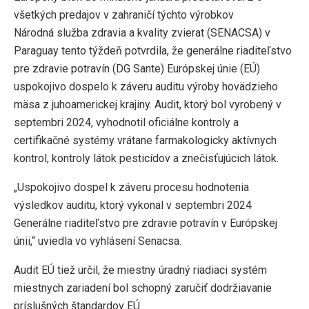
všetkých predajov v zahraničí týchto výrobkov
Národná služba zdravia a kvality zvierat (SENACSA) v
Paraguay tento týždeň potvrdila, že generálne riaditeľstvo
pre zdravie potravín (DG Sante) Európskej únie (EÚ)
uspokojivo dospelo k záveru auditu výroby hovädzieho
mäsa z juhoamerickej krajiny. Audit, ktorý bol vyrobený v
septembri 2024, vyhodnotil oficiálne kontroly a
certifikačné systémy vrátane farmakologicky aktívnych
kontrol, kontroly látok pesticídov a znečisťujúcich látok.
„Uspokojivo dospel k záveru procesu hodnotenia
výsledkov auditu, ktorý vykonal v septembri 2024
Generálne riaditeľstvo pre zdravie potravín v Európskej
únii,“ uviedla vo vyhlásení Senacsa.
Audit EÚ tiež určil, že miestny úradný riadiaci systém
miestnych zariadení bol schopný zaručiť dodržiavanie
príslušných štandardov EÚ.