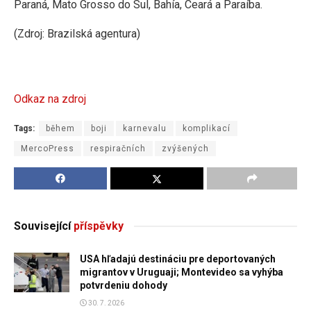
Paraná, Mato Grosso do Sul, Bahía, Ceará a Paraíba.
(Zdroj: Brazilská agentura)
Odkaz na zdroj
Tags:
během
boji
karnevalu
komplikací
MercoPress
respiračních
zvýšených
Související
příspěvky
USA hľadajú destináciu pre deportovaných
migrantov v Uruguaji; Montevideo sa vyhýba
potvrdeniu dohody
30. 7. 2026