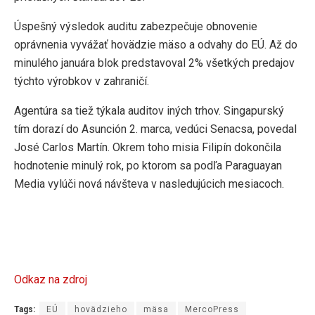
Úspešný výsledok auditu zabezpečuje obnovenie
oprávnenia vyvážať hovädzie mäso a odvahy do EÚ. Až do
minulého januára blok predstavoval 2% všetkých predajov
týchto výrobkov v zahraničí.
Agentúra sa tiež týkala auditov iných trhov. Singapurský
tím dorazí do Asunción 2. marca, vedúci Senacsa, povedal
José Carlos Martín. Okrem toho misia Filipín dokončila
hodnotenie minulý rok, po ktorom sa podľa Paraguayan
Media vylúči nová návšteva v nasledujúcich mesiacoch.
Odkaz na zdroj
Tags:
EÚ
hovädzieho
mäsa
MercoPress