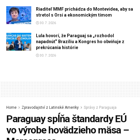
Riaditeľ MMF prichádza do Montevidea, aby sa
stretol s Orsi a ekonomickým tímom
30. 7. 2026
Lula hovorí, že Paraguaj sa „rozhodol
napadnúť“ Brazíliu a Kongres ho obviňuje z
prekrúcania histórie
30. 7. 2026
Home
Zpravodajství z Latinské Ameriky
Správy z Paraguaja
Paraguay spĺňa štandardy EÚ
vo výrobe hovädzieho mäsa –