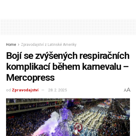
Home
Zpravodajství z Latinské Ameriky
Bojí se zvýšených respiračních
komplikací během karnevalu –
Mercopress
A
od
Zpravodajství
28. 2. 2025
A