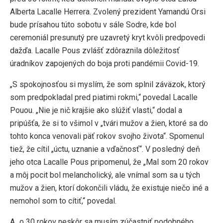
Alberta Lacalle Herrera. Zvolený prezident Yamandú Orsi
bude prísahou túto sobotu v sále Sodre, kde bol
ceremoniál presunutý pre uzavretý kryt kvôli predpovedi
dažďa. Lacalle Pous zvlášť zdôraznila dôležitosť
úradníkov zapojených do boja proti pandémii Covid-19.
„S spokojnosťou si myslím, že som splnil záväzok, ktorý
som predpokladal pred piatimi rokmi,“ povedal Lacalle
Pouou. „Nie je nič krajšie ako slúžiť vlasti,“ dodal a
pripúšťa, že si to všimol v „tvári mužov a žien, ktoré sa do
tohto konca venovali päť rokov svojho života“. Spomenul
tiež, že cítil „úctu, uznanie a vďačnosť“. V posledný deň
jeho otca Lacalle Pous pripomenul, že „Mal som 20 rokov
a môj pocit bol melancholický, ale vnímal som sa u tých
mužov a žien, ktorí dokončili vládu, že existuje niečo iné a
nemohol som to cítiť,“ povedal.
A „o 30 rokov neskôr sa musím zúčastniť podobného