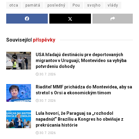
otca
pamätá
posledný
Pou
svojho
vlády
Související
příspěvky
USA hľadajú destináciu pre deportovaných
migrantov v Uruguaji; Montevideo sa vyhýba
potvrdeniu dohody
30. 7. 2026
Riaditeľ MMF prichádza do Montevidea, aby sa
stretol s Orsi a ekonomickým tímom
30. 7. 2026
Lula hovorí, že Paraguaj sa „rozhodol
napadnúť“ Brazíliu a Kongres ho obviňuje z
prekrúcania histórie
30. 7. 2026