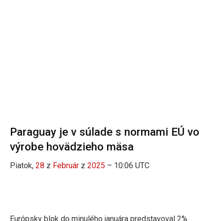
Paraguay je v súlade s normami EÚ vo
výrobe hovädzieho mäsa
Piatok,
28
z
Február
z
2025
– 10:06 UTC
Európsky blok do minulého januára predstavoval 2%