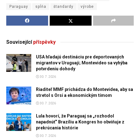
Paraguay
spĺňa
štandardy
výrobe
Související
příspěvky
USA hľadajú destináciu pre deportovaných
migrantov v Uruguaji; Montevideo sa vyhýba
potvrdeniu dohody
30. 7. 2026
Riaditeľ MMF prichádza do Montevidea, aby sa
stretol s Orsi a ekonomickým tímom
30. 7. 2026
Lula hovorí, že Paraguaj sa „rozhodol
napadnúť“ Brazíliu a Kongres ho obviňuje z
prekrúcania histórie
30. 7. 2026