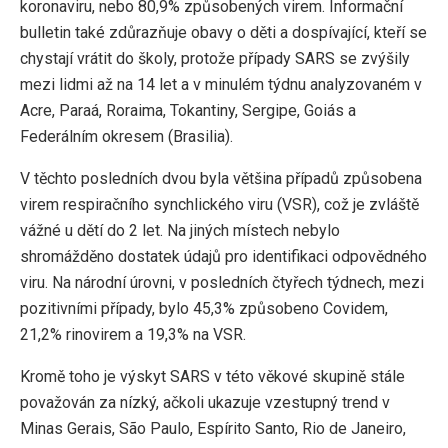
koronaviru, nebo 80,9% způsobených virem. Informační
bulletin také zdůrazňuje obavy o děti a dospívající, kteří se
chystají vrátit do školy, protože případy SARS se zvýšily
mezi lidmi až na 14 let a v minulém týdnu analyzovaném v
Acre, Paraá, Roraima, Tokantiny, Sergipe, Goiás a
Federálním okresem (Brasilia).
V těchto posledních dvou byla většina případů způsobena
virem respiračního synchlického viru (VSR), což je zvláště
vážné u dětí do 2 let. Na jiných místech nebylo
shromážděno dostatek údajů pro identifikaci odpovědného
viru. Na národní úrovni, v posledních čtyřech týdnech, mezi
pozitivními případy, bylo 45,3% způsobeno Covidem,
21,2% rinovirem a 19,3% na VSR.
Kromě toho je výskyt SARS v této věkové skupině stále
považován za nízký, ačkoli ukazuje vzestupný trend v
Minas Gerais, São Paulo, Espírito Santo, Rio de Janeiro,