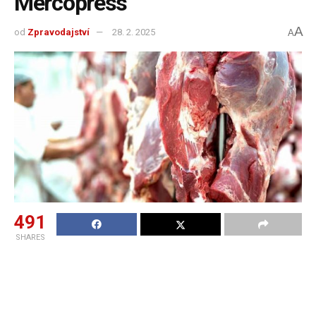
Mercopress
A
od
Zpravodajství
28. 2. 2025
A
491
SHARES