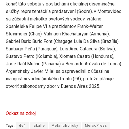
konať túto sobotu v posluchárni oficiálnej diseminačnej
služby, reprezentácií a predstavení (Sodre), v Montevideo
sa zúčastní niekoľko svetových vodcov, vrátane
Španielska Felipe VI a prezidentov Frank-Walter
Steinmeier (Chag), Vahnagn Khachaturyan (Armenia),
Gabriel Buric Buric Font (Chagage Lula Da Silva (Brazília),
Santiago Peña (Paraguay), Luis Arce Catacora (Bolívia),
Gustavo Petro (Kolumbia), Xiomara Castro (Honduras),
José Raúl Mulino (Panama) a Bernardo Arévalo de Leóna).
Argentínsky Javier Milei sa ospravedlnil z účasti na
inaugurácii vodcu širokého frontu (FA), pretože plánuje
otvoriť zákonodarný zbor v Buenos Aires 2025.
Odkaz na zdroj
Tags:
deň
lakalle
Melancholický
MercoPress