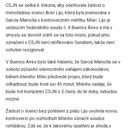
CSJN se setká 6. března, aby ošetřovala žádost o
mimořádnou licenci Ariel Lijo, která byla jmenována s
García-Mansilla v kontroverzním měřítku Milei. Lijo je
vedoucím federálního soudu č. 4 Buenos Aires a má v
úmyslu se dovolit vrátit se na toto místo, pokud jeho
označení v CSJN není ratifikováno Senátem, takže není
ochoten rezignovat.
V Buenos Aires bylo také hlášeno, že García Mansilla se v
sobotu zúčastní slavnostního zahájení zákonodárce,
během kterého Milei předvede projev, který bude
odhadnout, bude trvat asi 45 minut. Mileiho naděje, že
bude mít kompletní CSJN s 5 členy do té doby, nebudou
možné.
Žádost o licenci bez potěšení z platu Lijo uvolnila novou
kontroverzi po rozhodnutí Mileiho označit soudce
vyhláškou. Zdá se, že k takovému opatření je shoda v