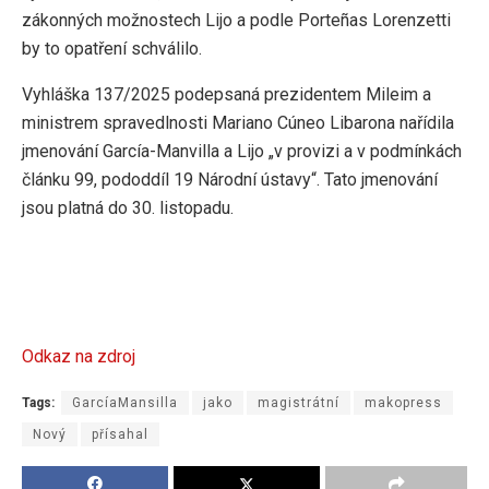
zákonných možnostech Lijo a podle Porteñas Lorenzetti
by to opatření schválilo.
Vyhláška 137/2025 podepsaná prezidentem Mileim a
ministrem spravedlnosti Mariano Cúneo Libarona nařídila
jmenování García-Manvilla a Lijo „v provizi a v podmínkách
článku 99, pododdíl 19 Národní ústavy“. Tato jmenování
jsou platná do 30. listopadu.
Odkaz na zdroj
Tags:
GarcíaMansilla
jako
magistrátní
makopress
Nový
přísahal