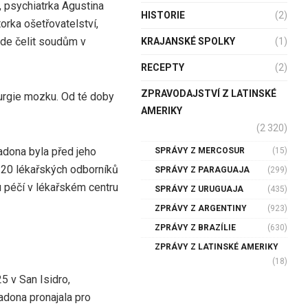
 psychiatrka Agustina
HISTORIE
(2)
orka ošetřovatelství,
ude čelit soudům v
KRAJANSKÉ SPOLKY
(1)
RECEPTY
(2)
ZPRAVODAJSTVÍ Z LATINSKÉ
rurgie mozku. Od té doby
AMERIKY
(2 320)
radona byla před jeho
SPRÁVY Z MERCOSUR
(15)
 20 lékařských odborníků
SPRÁVY Z PARAGUAJA
(299)
 péčí v lékařském centru
SPRÁVY Z URUGUAJA
(435)
ZPRÁVY Z ARGENTINY
(923)
ZPRÁVY Z BRAZÍLIE
(630)
ZPRÁVY Z LATINSKÉ AMERIKY
(18)
 v San Isidro,
adona pronajala pro