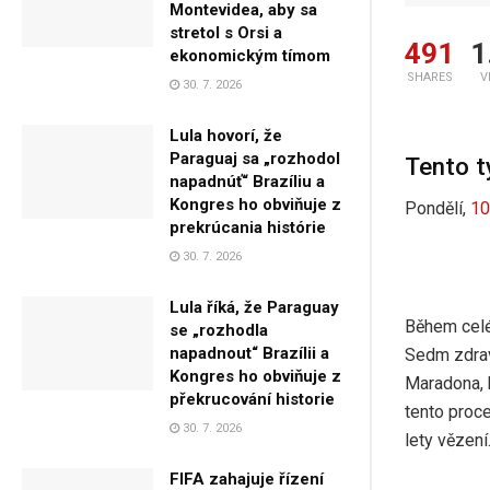
Montevidea, aby sa
stretol s Orsi a
491
1
ekonomickým tímom
SHARES
V
30. 7. 2026
Lula hovorí, že
Paraguaj sa „rozhodol
Tento t
napadnúť“ Brazíliu a
Kongres ho obviňuje z
Pondělí,
10
prekrúcania histórie
30. 7. 2026
Lula říká, že Paraguay
Během celé
se „rozhodla
napadnout“ Brazílii a
Sedm zdrav
Kongres ho obviňuje z
Maradona, 
překrucování historie
tento proc
30. 7. 2026
lety vězen
FIFA zahajuje řízení