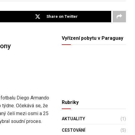
Share on Twitter
Vyřízení pobytu v Paraguay
dony
o fotbalu Diego Armando
Rubriky
 týdne. Očekává se, že
aný čelí mezi osmi a 25
AKTUALITY
(1)
ybral soudní proces.
CESTOVÁNÍ
(5)