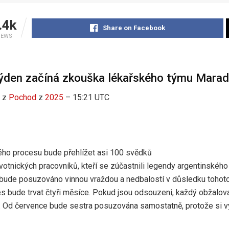
.4k
Share on Facebook
IEWS
ýden začíná zkouška lékařského týmu Mara
z
Pochod
z
2025
– 15:21 UTC
ho procesu bude přehlížet asi 100 svědků
otnických pracovníků, kteří se zúčastnili legendy argentinskéh
bude posuzováno vinnou vraždou a nedbalostí v důsledku tohoto
es bude trvat čtyři měsíce. Pokud jsou odsouzeni, každý obžalov
í. Od července bude sestra posuzována samostatně, protože si v