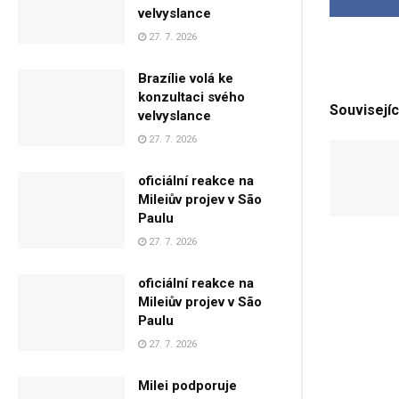
velvyslance
27. 7. 2026
Brazílie volá ke
konzultaci svého
Souvisejíc
velvyslance
27. 7. 2026
oficiální reakce na
Mileiův projev v São
Paulu
27. 7. 2026
oficiální reakce na
Mileiův projev v São
Paulu
27. 7. 2026
Milei podporuje