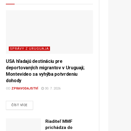
SPRÁVY Z URUGUAJA
USA hľadajú destináciu pre
deportovaných migrantov v Uruguaji;
Montevideo sa vyhýba potvrdeniu
dohody
OD
ZPRAVODAJSTVÍ
30. 7. 2026
DETAILS
ČÍST VÍCE
Riaditeľ MMF
prichádza do