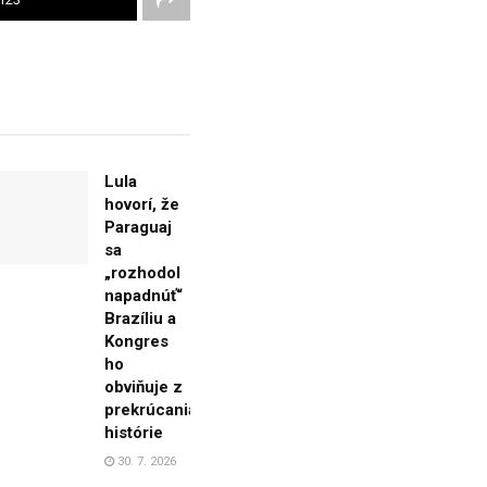
Lula
hovorí, že
Paraguaj
sa
„rozhodol
napadnúť“
Brazíliu a
Kongres
ho
obviňuje z
prekrúcania
histórie
30. 7. 2026