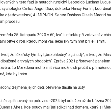
ovaných v této fázi je neurochirurgický Leopoldo Luciano Luque,
sychologka Carlos Ángel Díaz, doktorka Nancy Forlini, koordinát
rka ošetřovatelství, ALMIRNON. Sestra Dahiana Gisela Madrid b
ém procesu.
mřela 25. listopadu 2020 v 60, kvůli infarktu při zotavení z chi
lní bitvě o roli, kterou mohl váš lékařský tým hrát při její smrti.
 tvrdí, že lékařský tým byl „bezohledný“ a „chudý“, a tvrdí, že Ma
rodloužené a trvalých obdobích“. Zpráva 2021 připravená panelem
závěru, že Maradona mohla mít více možností přežít s přiměřenou
mě, kde byl sám.
dony, zejména jejich děti, otevřeně tlačila na účty.
ně naplánovaný na polovinu -2024 byl odložen až do března 2025
Buenos Aires, kde soudy mají jurisdikci nad domem, který si Mar