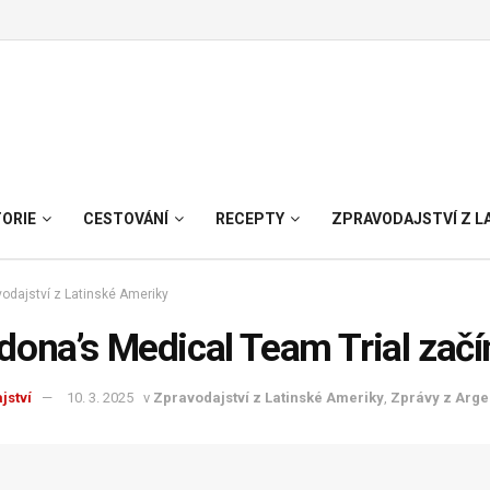
TORIE
CESTOVÁNÍ
RECEPTY
ZPRAVODAJSTVÍ Z L
odajství z Latinské Ameriky
ona’s Medical Team Trial začí
jství
10. 3. 2025
v
Zpravodajství z Latinské Ameriky
,
Zprávy z Arge