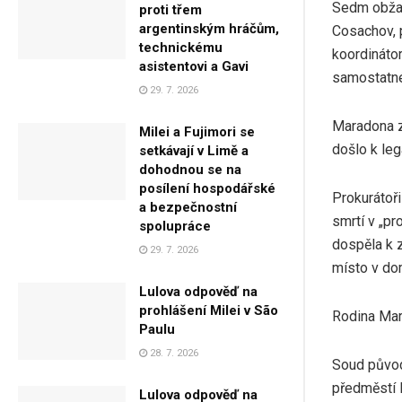
Sedm obžal
proti třem
argentinským hráčům,
Cosachov, p
technickému
koordináto
asistentovi a Gavi
samostatn
29. 7. 2026
Maradona ze
Milei a Fujimori se
došlo k legá
setkávají v Limě a
dohodnou se na
posílení hospodářské
Prokurátoři
a bezpečnostní
smrtí v „p
spolupráce
dospěla k 
29. 7. 2026
místo v do
Lulova odpověď na
prohlášení Milei v São
Rodina Mara
Paulu
28. 7. 2026
Soud původ
předměstí 
Lulova odpověď na