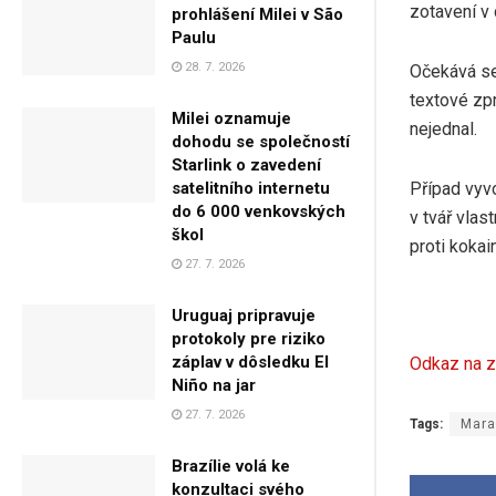
zotavení v
prohlášení Milei v São
Paulu
28. 7. 2026
Očekává se
textové zpr
Milei oznamuje
nejednal.
dohodu se společností
Starlink o zavedení
Případ vyvo
satelitního internetu
do 6 000 venkovských
v tvář vlas
škol
proti kokai
27. 7. 2026
Uruguaj pripravuje
protokoly pre riziko
záplav v dôsledku El
Odkaz na z
Niño na jar
27. 7. 2026
Tags:
Mara
Brazílie volá ke
konzultaci svého