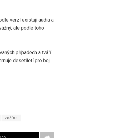
e verzí existují audia a
vážný, ale podle toho
vaných případech a tváří
rnuje desetiletí pro boj
začína
123