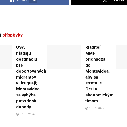
í
příspěvky
USA
Riaditeľ
hľadajú
MMF
destináciu
prichádza
pre
do
deportovaných
Montevidea,
migrantov
aby sa
v Uruguaji;
stretol s
Montevideo
Orsi a
sa vyhýba
ekonomickým
potvrdeniu
tímom
dohody
30. 7. 2026
30. 7. 2026