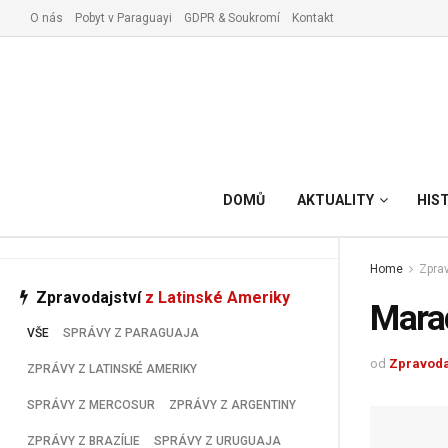
O nás
Pobyt v Paraguayi
GDPR & Soukromí
Kontakt
Vyřízení pobytu v Paraguay
DOMŮ
AKTUALITY
HIS
Home
Zprav
Zpravodajství
z Latinské Ameriky
Marad
VŠE
SPRÁVY Z PARAGUAJA
od
Zpravoda
ZPRÁVY Z LATINSKÉ AMERIKY
SPRÁVY Z MERCOSUR
ZPRÁVY Z ARGENTINY
ZPRÁVY Z BRAZÍLIE
SPRÁVY Z URUGUAJA