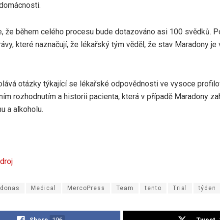
 domácnosti.
, že během celého procesu bude dotazováno asi 100 svědků. Podl
ávy, které naznačují, že lékařský tým věděl, že stav Maradony je 
lává otázky týkající se lékařské odpovědnosti ve vysoce profilo
tním rozhodnutím a historii pacienta, která v případě Maradony zah
nu a alkoholu.
droj
donas
Medical
MercoPress
Team
tento
Trial
týden
Share
196
Tweet