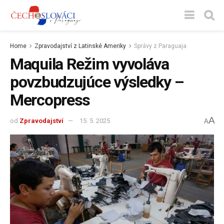
Home
Zpravodajství z Latinské Ameriky
Správy z Paraguaja
Maquila Režim vyvoláva
povzbudzujúce výsledky –
Mercopress
A
od
Zpravodajství
15. 5. 2025
A