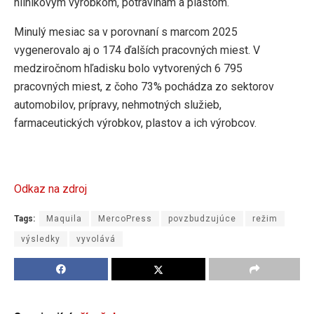
hliníkovým výrobkom, potravinám a plastom.
Minulý mesiac sa v porovnaní s marcom 2025
vygenerovalo aj o 174 ďalších pracovných miest. V
medziročnom hľadisku bolo vytvorených 6 795
pracovných miest, z čoho 73% pochádza zo sektorov
automobilov, prípravy, nehmotných služieb,
farmaceutických výrobkov, plastov a ich výrobcov.
Odkaz na zdroj
Tags:
Maquila
MercoPress
povzbudzujúce
režim
výsledky
vyvolává