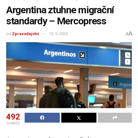
Argentina ztuhne migrační
standardy – Mercopress
A
od
Zpravodajství
15. 5. 2025
A
492
SHARES