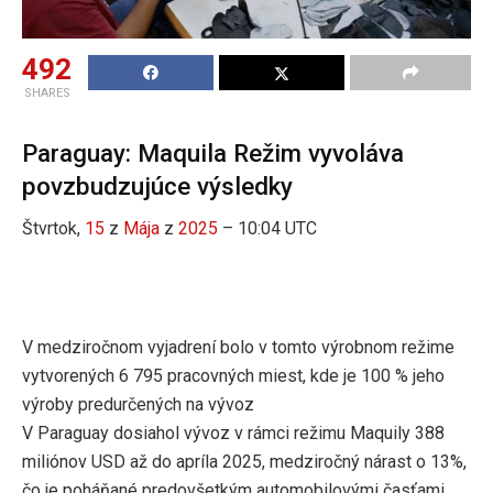
492
SHARES
Paraguay: Maquila Režim vyvoláva
povzbudzujúce výsledky
Štvrtok,
15
z
Mája
z
2025
– 10:04 UTC
V medziročnom vyjadrení bolo v tomto výrobnom režime
vytvorených 6 795 pracovných miest, kde je 100 % jeho
výroby predurčených na vývoz
V Paraguay dosiahol vývoz v rámci režimu Maquily 388
miliónov USD až do apríla 2025, medziročný nárast o 13%,
čo je poháňané predovšetkým automobilovými časťami,