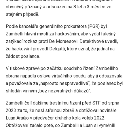
obviněný přiznaný a odsouzen na 8 let a 3 měsíce ve
stejném případě.
Podle kanceláře generálního prokurátora (PGR) byl
Zambelli hlavní myslí za hackováním, aby vydal falešný
zatýkací rozkaz proti De Moraesovi. Detektivové uvedli,
že hackování provedl Delgatti, který uznal, že jednal na
žádost poslance.
V tiskové zprávě po začátku soudního řízení Zambelliho
obrana napadla oslavu virtuálního soudu, aby ji odsuzovala
a považovala za „naprosto nespravedlivé“, že poslanec byl
shledán vinným „bez nezvratných důkazů“.
Zambelli čelí dalšímu trestnímu řízení před STF od srpna
2023 za to, že nesl střelnou zbraň a obtěžoval novináře
Luan Araújo v předvečer druhého kola voleb 2022.
Obtěžování začalo poté, co Zambelli a Luan si vyměnili