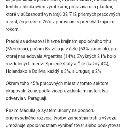
textilmi, hliníkovými výrobkami, potravinami a plastmi,
ktoré v súčasnosti vytvárajú 32 712 priamych pracovných
miest, čo je rast o 26% v porovnaní s predchádzajúcim
rokom.
Predaj sa adresoval hlavne krajinám spoločného trhu
(Mercosur), pričom Brazília je v čele (63% zásielok), po
ktorej nasledovala Argentína (14%). Zvyšných 21% bolo
rozdelených medzi Spojené štáty a Čile (každý 4%),
Holandsko a Bolívia, každý s 3%, a Uruguaj s 2%.
Okrem toho 45% pracovných miest v tomto sektore
okupovalo ženy, podľa viceprezidenta ministerstva
odvetvia v Paraguaji.
Režim Maquila je systém určený na podporu
priemyselného rozvoja, tvorby zamestnanosti a vývozu.
Umožňuje spoločnostiam vyrábať tovar alebo poskytovať