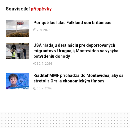
Související
příspěvky
Por qué las Islas Falkland son británicas
7. 8. 2026
USA hľadajú destináciu pre deportovaných
migrantov v Uruguaji; Montevideo sa vyhýba
potvrdeniu dohody
30. 7. 2026
Riaditeľ MMF prichádza do Montevidea, aby sa
stretol s Orsi a ekonomickým tímom
30. 7. 2026