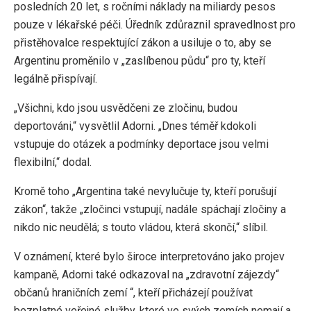
posledních 20 let, s ročními náklady na miliardy pesos
pouze v lékařské péči. Úředník zdůraznil spravedlnost pro
přistěhovalce respektující zákon a usiluje o to, aby se
Argentinu proměnilo v „zaslíbenou půdu“ pro ty, kteří
legálně přispívají.
„Všichni, kdo jsou usvědčeni ze zločinu, budou
deportováni,“ vysvětlil Adorni. „Dnes téměř kdokoli
vstupuje do otázek a podmínky deportace jsou velmi
flexibilní,“ dodal.
Kromě toho „Argentina také nevylučuje ty, kteří porušují
zákon“, takže „zločinci vstupují, nadále spáchají zločiny a
nikdo nic neudělá; s touto vládou, která skončí,“ slíbil.
V oznámení, které bylo široce interpretováno jako projev
kampaně, Adorni také odkazoval na „zdravotní zájezdy“
občanů hraničních zemí “, kteří přicházejí používat
bezplatné veřejné služby, které ve svých zemích nemají a