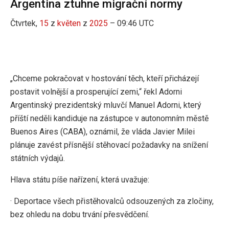
Argentina ztuhne migrační normy
Čtvrtek,
15
z
květen
z
2025
– 09:46 UTC
„Chceme pokračovat v hostování těch, kteří přicházejí
postavit volnější a prosperující zemi,“ řekl Adorni
Argentinský prezidentský mluvčí Manuel Adorni, který
příští neděli kandiduje na zástupce v autonomním městě
Buenos Aires (CABA), oznámil, že vláda Javier Milei
plánuje zavést přísnější stěhovací požadavky na snížení
státních výdajů.
Hlava státu píše nařízení, která uvažuje:
· Deportace všech přistěhovalců odsouzených za zločiny,
bez ohledu na dobu trvání přesvědčení.