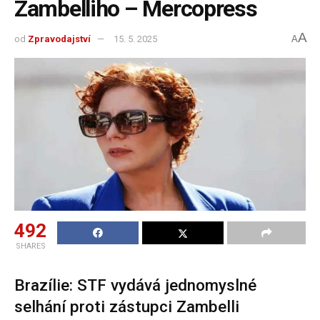
Zambelliho – Mercopress
A
od
Zpravodajství
15. 5. 2025
A
492
SHARES
Brazílie: STF vydává jednomyslné
selhání proti zástupci Zambelli