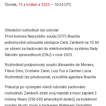
Čtvrtek,
15
z
květen
z
2025
– 10:24 UTC
Středeční rozhodnutí lze odvolat
První komora Nejvyššího soudu (STF) Brazílie
jednomyslně odsoudila zástupce Carly Zambelli na 10 let
ve vězení za hackování do elektronického systému Rady
Národní spravedlnosti (CNJ) v roce 2023.
Rozhodnutí podporovaly soudci Alexandre de Moraes,
Flávio Dino, Cristiano Zanin, Luiz Fux a Carmen Lúcia.
Rozhodnutí lze přezkoumat, vysvětlila agentura Brazílie.
Pokud je po vyčerpání všech odvolání zachováno
rozhodnutí, Zambelli ztratí svůj mandát a musí zaplatit 2
miliony Reais (356 630 amerických dolarů) za kolektivní
morální škodu spolu s hackerem Walterem Delgattim,