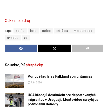
Odkaz na zdroj
Tags:
apríla
bola
Indec
inflácia
MercoPress
uvádza
že
Související
příspěvky
Por qué las Islas Falkland son británicas
7. 8. 2026
USA hľadajú destináciu pre deportovaných
migrantov v Uruguaji; Montevideo sa vyhýba
potvrdeniu dohody