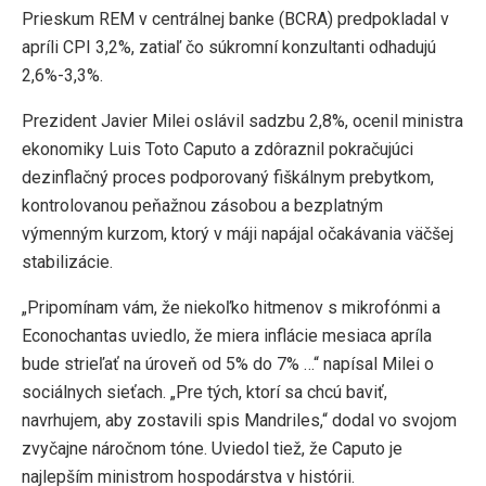
Prieskum REM v centrálnej banke (BCRA) predpokladal v
apríli CPI 3,2%, zatiaľ čo súkromní konzultanti odhadujú
2,6%-3,3%.
Prezident Javier Milei oslávil sadzbu 2,8%, ocenil ministra
ekonomiky Luis Toto Caputo a zdôraznil pokračujúci
dezinflačný proces podporovaný fiškálnym prebytkom,
kontrolovanou peňažnou zásobou a bezplatným
výmenným kurzom, ktorý v máji napájal očakávania väčšej
stabilizácie.
„Pripomínam vám, že niekoľko hitmenov s mikrofónmi a
Econochantas uviedlo, že miera inflácie mesiaca apríla
bude strieľať na úroveň od 5% do 7% …“ napísal Milei o
sociálnych sieťach. „Pre tých, ktorí sa chcú baviť,
navrhujem, aby zostavili spis Mandriles,“ dodal vo svojom
zvyčajne náročnom tóne. Uviedol tiež, že Caputo je
najlepším ministrom hospodárstva v histórii.