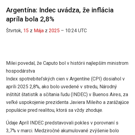
Argentína: Indec uvádza, že inflácia
apríla bola 2,8%
Štvrtok,
15
z
Mája
z
2025
– 10:24 UTC
Milei povedal, že Caputo bol v histórii najlepším ministrom
hospodárstva
Index spotrebiteľských cien v Argentíne (CPI) dosiahol v
apríli 2025 2,8%, ako bolo uvedené v stredu, Národný
inštitút štatistík a sčítania ľudu (INDEC) v Buenos Aires, za
veľké uspokojenie prezidenta Javiera Mileiho a zarážajúce
populácie pred realitou, ktorá sa vždy zhoduje.
Údaje Apríl INDEC predstavovali pokles v porovnaní s
3,7% v marci. Medziročné akumulované zvýšenie bolo