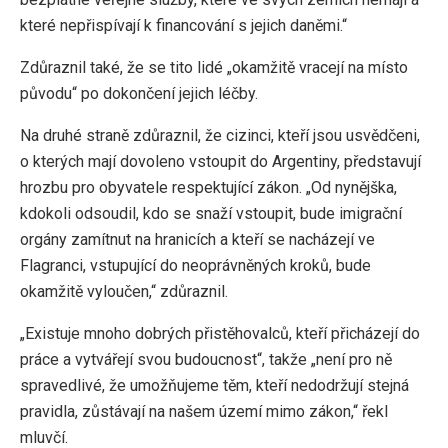
které nepřispívají k financování s jejich daněmi.“
Zdůraznil také, že se tito lidé „okamžitě vracejí na místo
původu“ po dokončení jejich léčby.
Na druhé straně zdůraznil, že cizinci, kteří jsou usvědčeni,
o kterých mají dovoleno vstoupit do Argentiny, představují
hrozbu pro obyvatele respektující zákon. „Od nynějška,
kdokoli odsoudil, kdo se snaží vstoupit, bude imigrační
orgány zamítnut na hranicích a kteří se nacházejí ve
Flagranci, vstupující do neoprávněných kroků, bude
okamžitě vyloučen,“ zdůraznil.
„Existuje mnoho dobrých přistěhovalců, kteří přicházejí do
práce a vytvářejí svou budoucnost“, takže „není pro ně
spravedlivé, že umožňujeme těm, kteří nedodržují stejná
pravidla, zůstávají na našem území mimo zákon,“ řekl
mluvčí.