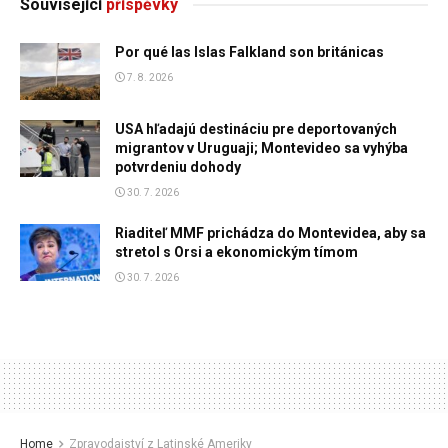
Související
příspěvky
Por qué las Islas Falkland son británicas
7. 8. 2026
USA hľadajú destináciu pre deportovaných
migrantov v Uruguaji; Montevideo sa vyhýba
potvrdeniu dohody
30. 7. 2026
Riaditeľ MMF prichádza do Montevidea, aby sa
stretol s Orsi a ekonomickým tímom
30. 7. 2026
Home
Zpravodajství z Latinské Ameriky