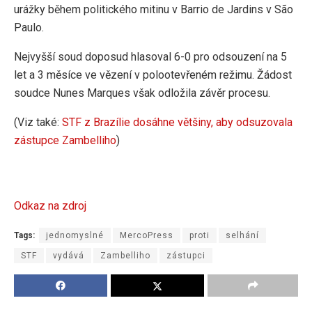
urážky během politického mitinu v Barrio de Jardins v São
Paulo.
Nejvyšší soud doposud hlasoval 6-0 pro odsouzení na 5
let a 3 měsíce ve vězení v polootevřeném režimu. Žádost
soudce Nunes Marques však odložila závěr procesu.
(Viz také:
STF z Brazílie dosáhne většiny, aby odsuzovala
zástupce Zambelliho
)
Odkaz na zdroj
Tags:
jednomyslné
MercoPress
proti
selhání
STF
vydává
Zambelliho
zástupci