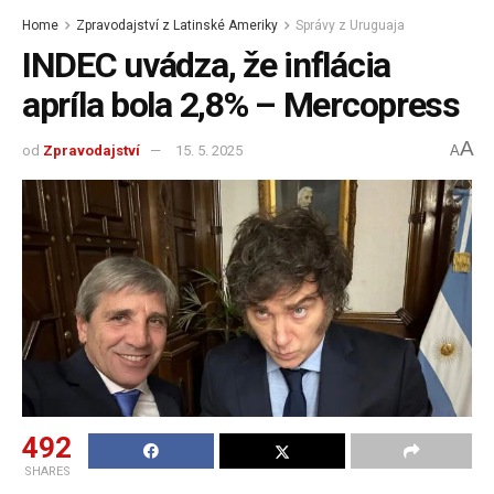
Home
Zpravodajství z Latinské Ameriky
Správy z Uruguaja
INDEC uvádza, že inflácia
apríla bola 2,8% – Mercopress
A
od
Zpravodajství
15. 5. 2025
A
492
SHARES