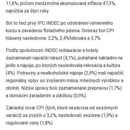
11,6%, pričom medziročná akumulovaná inflácia 47,3%,
najnižšia za štyri roky.
Bol to tiež prvý IPC INDEC po odstránení výmenného
kurzu a zavedeniu flotačného pásma. Doteraz bol CPI
hlásený nasledovne: 2,2%, 2,4%februára a 3,7%.
Podľa spoločnosti INDEC reštaurácie a hotely
zaznamenali najväčší nárast (4,1%), poháňané nákladmi na
jedlo a nápoje, po ktorých nasledovala rekreácia a kultúra
(4%). Potraviny a nealkoholické nápoje (2,9%) mali najväčší
regionálny vplyv so zvýšením mäsa, mliečnych výrobkov a
obilnín. Nižšie úpravy boli zaznamenané prepravou (1,7%)
a domácim zariadením a údržbou (0,9%).
Základný tovar CPI (tých, ktoré nezávisia od sezónnych
variácií) sa zvýšili o 3,2%, nasledovali sezónne (1,9%) a
regulované ceny (1,8%).