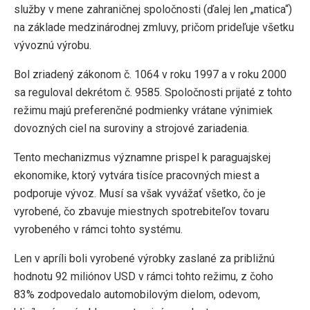
služby v mene zahraničnej spoločnosti (ďalej len „matica“)
na základe medzinárodnej zmluvy, pričom prideľuje všetku
vývoznú výrobu.
Bol zriadený zákonom č. 1064 v roku 1997 a v roku 2000
sa reguloval dekrétom č. 9585. Spoločnosti prijaté z tohto
režimu majú preferenčné podmienky vrátane výnimiek
dovozných ciel na suroviny a strojové zariadenia.
Tento mechanizmus významne prispel k paraguajskej
ekonomike, ktorý vytvára tisíce pracovných miest a
podporuje vývoz. Musí sa však vyvážať všetko, čo je
vyrobené, čo zbavuje miestnych spotrebiteľov tovaru
vyrobeného v rámci tohto systému.
Len v apríli boli vyrobené výrobky zaslané za približnú
hodnotu 92 miliónov USD v rámci tohto režimu, z čoho
83% zodpovedalo automobilovým dielom, odevom,