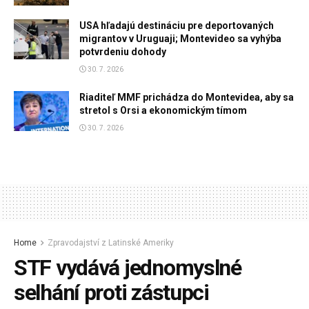
USA hľadajú destináciu pre deportovaných
migrantov v Uruguaji; Montevideo sa vyhýba
potvrdeniu dohody
30. 7. 2026
Riaditeľ MMF prichádza do Montevidea, aby sa
stretol s Orsi a ekonomickým tímom
30. 7. 2026
Home
Zpravodajství z Latinské Ameriky
STF vydává jednomyslné
selhání proti zástupci