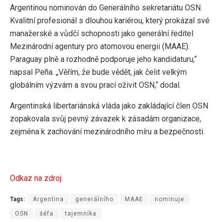
Argentinou nominován do Generálního sekretariátu OSN.
Kvalitní profesionál s dlouhou kariérou, který prokázal své
manažerské a vůdčí schopnosti jako generální ředitel
Mezinárodní agentury pro atomovou energii (MAAE).
Paraguay plně a rozhodně podporuje jeho kandidaturu,“
napsal Peña. „Věřím, že bude vědět, jak čelit velkým
globálním výzvám a svou prací oživit OSN,“ dodal.
Argentinská libertariánská vláda jako zakládající člen OSN
zopakovala svůj pevný závazek k zásadám organizace,
zejména k zachování mezinárodního míru a bezpečnosti.
Odkaz na zdroj
Tags:
Argentina
generálního
MAAE
nominuje
OSN
šéfa
tajemníka