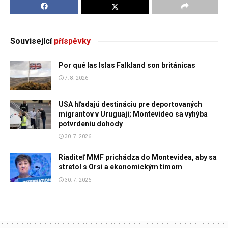
Související
příspěvky
Por qué las Islas Falkland son británicas
7. 8. 2026
USA hľadajú destináciu pre deportovaných
migrantov v Uruguaji; Montevideo sa vyhýba
potvrdeniu dohody
30. 7. 2026
Riaditeľ MMF prichádza do Montevidea, aby sa
stretol s Orsi a ekonomickým tímom
30. 7. 2026