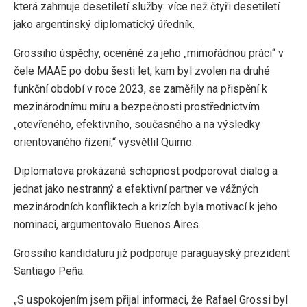
která zahrnuje desetiletí služby: více než čtyři desetiletí
jako argentinský diplomatický úředník.
Grossiho úspěchy, oceněné za jeho „mimořádnou práci“ v
čele MAAE po dobu šesti let, kam byl zvolen na druhé
funkční období v roce 2023, se zaměřily na přispění k
mezinárodnímu míru a bezpečnosti prostřednictvím
„otevřeného, ​​efektivního, současného a na výsledky
orientovaného řízení,“ vysvětlil Quirno.
Diplomatova prokázaná schopnost podporovat dialog a
jednat jako nestranný a efektivní partner ve vážných
mezinárodních konfliktech a krizích byla motivací k jeho
nominaci, argumentovalo Buenos Aires.
Grossiho kandidaturu již podporuje paraguayský prezident
Santiago Peña.
„S uspokojením jsem přijal informaci, že Rafael Grossi byl