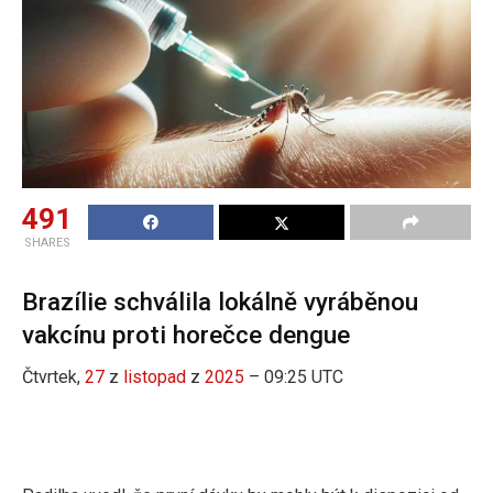
491
SHARES
Brazílie schválila lokálně vyráběnou
vakcínu proti horečce dengue
Čtvrtek,
27
z
listopad
z
2025
– 09:25 UTC