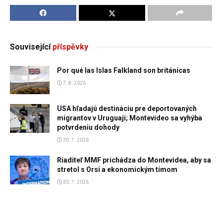
Související
příspěvky
Por qué las Islas Falkland son británicas
7. 8. 2026
USA hľadajú destináciu pre deportovaných
migrantov v Uruguaji; Montevideo sa vyhýba
potvrdeniu dohody
30. 7. 2026
Riaditeľ MMF prichádza do Montevidea, aby sa
stretol s Orsi a ekonomickým tímom
30. 7. 2026