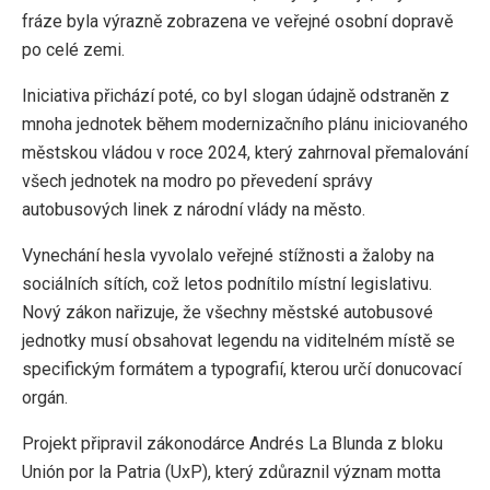
fráze byla výrazně zobrazena ve veřejné osobní dopravě
po celé zemi.
Iniciativa přichází poté, co byl slogan údajně odstraněn z
mnoha jednotek během modernizačního plánu iniciovaného
městskou vládou v roce 2024, který zahrnoval přemalování
všech jednotek na modro po převedení správy
autobusových linek z národní vlády na město.
Vynechání hesla vyvolalo veřejné stížnosti a žaloby na
sociálních sítích, což letos podnítilo místní legislativu.
Nový zákon nařizuje, že všechny městské autobusové
jednotky musí obsahovat legendu na viditelném místě se
specifickým formátem a typografií, kterou určí donucovací
orgán.
Projekt připravil zákonodárce Andrés La Blunda z bloku
Unión por la Patria (UxP), který zdůraznil význam motta