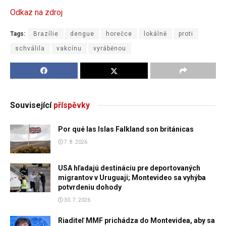
Odkaz na zdroj
Tags:
Brazílie
dengue
horečce
lokálně
proti
schválila
vakcínu
vyráběnou
Související
příspěvky
Por qué las Islas Falkland son británicas
7. 8. 2026
USA hľadajú destináciu pre deportovaných
migrantov v Uruguaji; Montevideo sa vyhýba
potvrdeniu dohody
30. 7. 2026
Riaditeľ MMF prichádza do Montevidea, aby sa