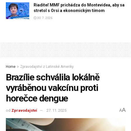
Riaditeľ MMF prichádza do Montevidea, aby sa
stretol s Orsi a ekonomickým tímom
30. 7. 2026
Home
Zpravodajství z Latinské Ameriky
Brazílie schválila lokálně
vyráběnou vakcínu proti
horečce dengue
A
od
Zpravodajství
27. 11. 2025
A