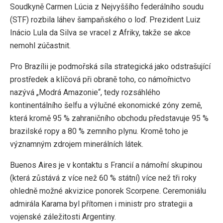
Soudkyně Carmen Lúcia z Nejvyššího federálního soudu
(STF) rozbila láhev šampaňského o loď. Prezident Luiz
Inácio Lula da Silva se vracel z Afriky, takže se akce
nemohl zúčastnit.
Pro Brazílii je podmořská síla strategická jako odstrašující
prostředek a klíčová při obraně toho, co námořnictvo
nazývá „Modrá Amazonie“, tedy rozsáhlého
kontinentálního šelfu a výlučné ekonomické zóny země,
která kromě 95 % zahraničního obchodu představuje 95 %
brazilské ropy a 80 % zemního plynu. Kromě toho je
významným zdrojem minerálních látek.
Buenos Aires je v kontaktu s Francií a námořní skupinou
(která zůstává z více než 60 % státní) více než tři roky
ohledně možné akvizice ponorek Scorpene. Ceremoniálu
admirála Karama byl přítomen i ministr pro strategii a
vojenské záležitosti Argentiny.