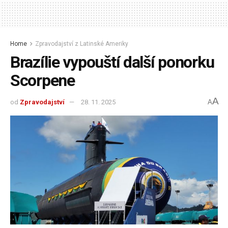
Home
Zpravodajství z Latinské Ameriky
Brazílie vypouští další ponorku
Scorpene
A
od
Zpravodajství
28. 11. 2025
A