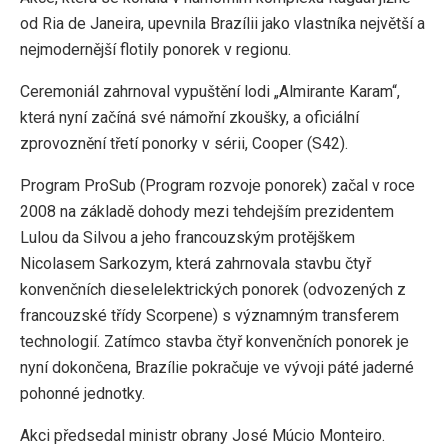
od Ria de Janeira, upevnila Brazílii jako vlastníka největší a
nejmodernější flotily ponorek v regionu.
Ceremoniál zahrnoval vypuštění lodi „Almirante Karam“,
která nyní začíná své námořní zkoušky, a oficiální
zprovoznění třetí ponorky v sérii, Cooper (S42).
Program ProSub (Program rozvoje ponorek) začal v roce
2008 na základě dohody mezi tehdejším prezidentem
Lulou da Silvou a jeho francouzským protějškem
Nicolasem Sarkozym, která zahrnovala stavbu čtyř
konvenčních dieselelektrických ponorek (odvozených z
francouzské třídy Scorpene) s významným transferem
technologií. Zatímco stavba čtyř konvenčních ponorek je
nyní dokončena, Brazílie pokračuje ve vývoji páté jaderné
pohonné jednotky.
Akci předsedal ministr obrany José Múcio Monteiro.