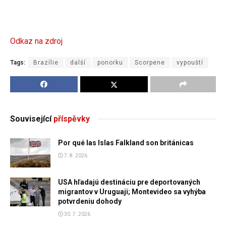
Odkaz na zdroj
Tags:
Brazílie
další
ponorku
Scorpene
vypouští
Související
příspěvky
Por qué las Islas Falkland son británicas
7. 8. 2026
USA hľadajú destináciu pre deportovaných
migrantov v Uruguaji; Montevideo sa vyhýba
potvrdeniu dohody
30. 7. 2026