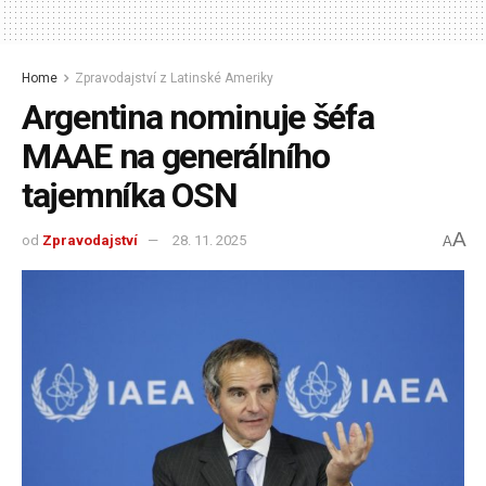
Home
Zpravodajství z Latinské Ameriky
Argentina nominuje šéfa
MAAE na generálního
tajemníka OSN
A
od
Zpravodajství
28. 11. 2025
A