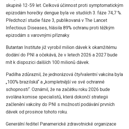
skupině 12-59 let. Celková účinnost proti symptomatickým
epizodám horečky dengue byla ve studiích 3. fáze 74,7 %.
Předchozí studie fáze 3, publikovaná v The Lancet
Infectious Diseases, hlásila 89% ochranu proti těžkým
epizodám s varovnými příznaky.
Butantan Institute již vyrobil milion dávek k okamžitému
dodání do PNI a očekává, že v letech 2026 a 2027 bude
mít k dispozici dalších 100 milionů dávek.
Padilha zdůraznil, že jednorázová čtyřvalentní vakcína byla
„100% brazilská“ a „kompletnější ve své ochranné
schopnosti“. Oznámil, že na začátku roku 2026 bude
svolána komise specialistů, která dokončí strategii
začlenění vakcíny do PNI s možností podávání prvních
dávek od prosince tohoto roku.
Generální ředitel Panamerické zdravotnické organizace