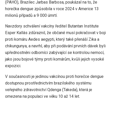
(PAHO), Brazilec Jarbas Barbosa, poukázal na to, že
horečka dengue způsobila v roce 2024 v Americe 13
milionů případů a 9 000 úmrtí.
Navzdory schválení vakcíny ředitel Butantan Institute
Esper Kallás zdůraznil, že občané musí pokračovat v boji
proti komáru Aedes aegypti, který také přenáší Zika a
chikungunya, a navrhl, aby při podávání prvních dávek byli
upřednostněni odborníci zabývající se kontrolou nemocí,
jako jsou bojové týmy proti komárům, kvůli jejich vysoké
expozici.
V současnosti je jedinou vakcínou proti horečce dengue
dostupnou prostřednictvím brazilského systému
veřejného zdravotnictví Qdenga (Takeda), která je
omezena na populaci ve věku 10 až 14 let.