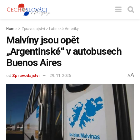
Home
Zpravodajství z Latinské Ameriky
Malvíny jsou opět
„Argentinské“ v autobusech
Buenos Aires
A
od
Zpravodajství
29. 11. 2025
A