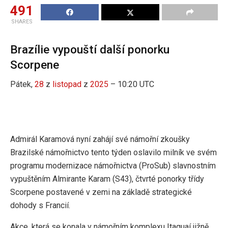
491
SHARES
Brazílie vypouští další ponorku
Scorpene
Pátek,
28
z
listopad
z
2025
– 10:20 UTC
Admirál Karamová nyní zahájí své námořní zkoušky
Brazilské námořnictvo tento týden oslavilo milník ve svém
programu modernizace námořnictva (ProSub) slavnostním
vypuštěním Almirante Karam (S43), čtvrté ponorky třídy
Scorpene postavené v zemi na základě strategické
dohody s Francií.
Akce, která se konala v námořním komplexu Itaguaí jižně