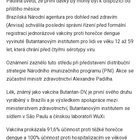
Padilha uvedl, že první dávky by mohly být k dispozici od
příštího měsíce
Brazilská Národní agentura pro dohled nad zdravím
(Anvisa) schválila poslední správní řízení před formální
registrací jednorázové vakcíny proti horečce dengue
vyvinuté Butantanovým institutem pro lidi ve věku 12 až 59
let, která chrání před čtyřmi sérotypy viru.
Oznámení zaznělo tuto středu při představení distribuční
strategie Národního imunizačního programu (PNI). Akce se
zúčastnil ministr zdravotnictví Alexandre Padilha.
Lék, známý jako vakcína Butantan-DV, je první svého druhu
vyráběný v Brazílii a je výsledkem spolupráce mezi
ministerstvem zdravotnictví, Butantanovým institutem se
sídlem v São Paulu a čínskou laboratoří WuXi.
Vakcína prokázala 91,6% účinnost proti těžké horečce
dengue a 100% účinnost proti hospitalizacím ve věkové