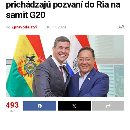
prichádzajú pozvaní do Ria na
samit G20
A
od
Zpravodajství
18. 11. 2024
A
493
SHARES