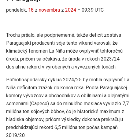
pondelok,
18
z
novembra
z
2024
– 09:39 UTC
Trochu pršalo, ale podpriemerné, takže deficit zostáva
Paraguajskí producenti sóje tento víkend varovali, že
klimatický fenomén La Niña môže ovplyvniť tohtoročnú
úrodu, pričom sa očakáva, že úroda v rokoch 2023/24
dosiahne rekord v vyrobených a vyvezených tonách.
Poľnohospodársky cyklus 2024/25 by mohla ovplyvniť La
Niña deficitom zrážok do konca roka. Podľa Paraguajskej
komory vývozcov a obchodníkov s obilninami a olejnatými
semenami (Capeco) sa do minulého mesiaca vyviezlo 7,7
milióna ton sójových bôbov, čo je historické maximum z
hľadiska objemov, pričom výsledky dokonca prekračujú
predchádzajúci rekord 6,5 milióna ton počas kampaň
2019/20.