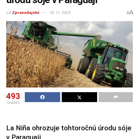
A
od
Zpravodajství
18. 11. 2024
A
493
SHARES
La Niña ohrozuje tohtoročnú úrodu sóje
v Paraguaji