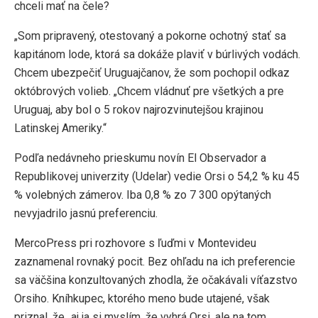
chceli mať na čele?
„Som pripravený, otestovaný a pokorne ochotný stať sa
kapitánom lode, ktorá sa dokáže plaviť v búrlivých vodách.
Chcem ubezpečiť Uruguajčanov, že som pochopil odkaz
októbrových volieb. „Chcem vládnuť pre všetkých a pre
Uruguaj, aby bol o 5 rokov najrozvinutejšou krajinou
Latinskej Ameriky.“
Podľa nedávneho prieskumu novín El Observador a
Republikovej univerzity (Udelar) vedie Orsi o 54,2 % ku 45
% volebných zámerov. Iba 0,8 % zo 7 300 opýtaných
nevyjadrilo jasnú preferenciu.
MercoPress pri rozhovore s ľuďmi v Montevideu
zaznamenal rovnaký pocit. Bez ohľadu na ich preferencie
sa väčšina konzultovaných zhodla, že očakávali víťazstvo
Orsiho. Kníhkupec, ktorého meno bude utajené, však
priznal, že „aj ja si myslím, že vyhrá Orsi, ale na tom