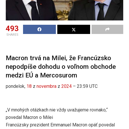
493
SHARES
Macron trvá na Milei, že Francúzsko
nepodpíše dohodu o voľnom obchode
medzi EÚ a Mercosurom
pondelok,
18
z
novembra
z
2024
– 23:59 UTC
„V mnohých otázkach nie vždy uvažujeme rovnako,“
povedal Macron o Milei
Francúzsky prezident Emmanuel Macron opäť povedal