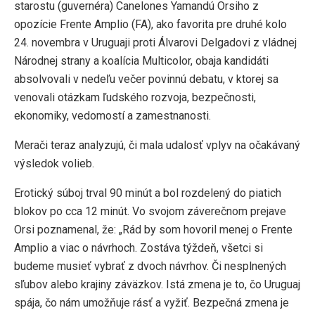
starostu (guvernéra) Canelones Yamandú Orsiho z
opozície Frente Amplio (FA), ako favorita pre druhé kolo
24. novembra v Uruguaji proti Álvarovi Delgadovi z vládnej
Národnej strany a koalícia Multicolor, obaja kandidáti
absolvovali v nedeľu večer povinnú debatu, v ktorej sa
venovali otázkam ľudského rozvoja, bezpečnosti,
ekonomiky, vedomostí a zamestnanosti.
Merači teraz analyzujú, či mala udalosť vplyv na očakávaný
výsledok volieb.
Erotický súboj trval 90 minút a bol rozdelený do piatich
blokov po cca 12 minút. Vo svojom záverečnom prejave
Orsi poznamenal, že: „Rád by som hovoril menej o Frente
Amplio a viac o návrhoch. Zostáva týždeň, všetci si
budeme musieť vybrať z dvoch návrhov. Či nesplnených
sľubov alebo krajiny záväzkov. Istá zmena je to, čo Uruguaj
spája, čo nám umožňuje rásť a vyžiť. Bezpečná zmena je