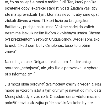
to, čo sa najlepšie stará o našich ľudí. Ten, ktorý ponúka
skrátenie doby lekárskej starostlivosti. Žiadam vás, aby
ste ma sprevádzali. Tým, ktorí nás nevolili, aby sme opäť
získali dôveru a vieru. Tí, ktorí túžia po Uruguajskom
Batllistovi, pridajte sa ku mne. Vložme nádej do volieb.
Vezmime lásku k našim ľuďom k volebným urnám. Chcem
byť prezidentom všetkých Uruguajčanov. „Vedel som, ako
to urobiť, keď som bol v Canelones, teraz to urobím
znova.“
Na druhej strane, Delgado trval na tom, že diskusia je
potrebná „nebojovať“, ale „aby ľudia porovnávali a vyberali
si s informáciami“.
„Tu môžu ľudia porovnať dva modely krajiny a vedenia. Náš
model je vzorom istôt a tým druhým je návrat do minulosti.
Menej slobody a viac rizík. O sedem dní si všetci musíme
položiť otázku: ak zajtra príde nová kríza, koho by ste