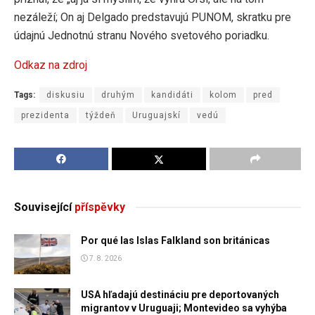
nezáleží; On aj Delgado predstavujú PUNOM, skratku pre
údajnú Jednotnú stranu Nového svetového poriadku.
Odkaz na zdroj
Tags:
diskusiu
druhým
kandidáti
kolom
pred
prezidenta
týždeň
Uruguajskí
vedú
Související
příspěvky
Por qué las Islas Falkland son británicas
7. 8. 2026
USA hľadajú destináciu pre deportovaných
migrantov v Uruguaji; Montevideo sa vyhýba