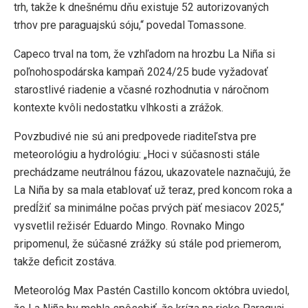
trh, takže k dnešnému dňu existuje 52 autorizovaných
trhov pre paraguajskú sóju,“ povedal Tomassone.
Capeco trval na tom, že vzhľadom na hrozbu La Niña si
poľnohospodárska kampaň 2024/25 bude vyžadovať
starostlivé riadenie a včasné rozhodnutia v náročnom
kontexte kvôli nedostatku vlhkosti a zrážok.
Povzbudivé nie sú ani predpovede riaditeľstva pre
meteorológiu a hydrológiu: „Hoci v súčasnosti stále
prechádzame neutrálnou fázou, ukazovatele naznačujú, že
La Niña by sa mala etablovať už teraz, pred koncom roka a
predĺžiť sa minimálne počas prvých päť mesiacov 2025,“
vysvetlil režisér Eduardo Mingo. Rovnako Mingo
pripomenul, že súčasné zrážky sú stále pod priemerom,
takže deficit zostáva.
Meteorológ Max Pastén Castillo koncom októbra uviedol,