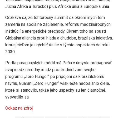
Južná Afrika a Turecko) plus Africká únia a Európska únia.
Očakáva sa, že tohtoročný summit sa okrem iných tém
zameria na sociálne začlenenie, reformu medzinárodných
inštitúcií a energetické prechody. Okrem toho sa spustí
Globálna aliancia proti hladu a chudobe, brazílska iniciatíva,
ktorej cieľom je urýchliť úsilie v týchto aspektoch do roku
2030.
Podľa paraguajských médií má Peña v úmysle propagovať
svoj medzinárodný imidž prostredníctvom svojho
programu „Zero Hunger“ po pripojení sa k brazílskemu
návrhu. Guaraní „Zero Hunger“ však ešte nedosiahlo ciele,
ktoré si stanovilo, takže jeho úspechy sú len čiastočné,
vysvetlilo sa.
Odkaz na zdroj