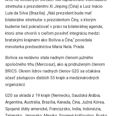
stretnutia s prezidentmi Xi Jinping (Čína) a Luiz Inácio
Lula da Silva (Brazília). „Náš prezident bude mať
bilaterálne stretnutie s prezidentom Číny, s ktorým
budeme tiež pokračovať v práci na bilaterálnej agende,
ktorú sme otvorili s cieľom posilniť integráciu medzi
bratskými krajinami ako Bolívia a Čína,“ povedala
ministerka predsedníctva María Nela. Prada.
Bolívia sa nedávno stala riadnym členom južného
spoločného trhu (Mercosur), ako aj pridruženým členom
BRICS. Okrem lídrov riadnych členov G20 sa očakáva
účasť zástupcov ďalších 55 krajín a medzinárodných
organizácií.
G20 sa skladá z 19 krajín (Nemecko, Saudská Arábia,
Argentína, Austrália, Brazília, Kanada, Čína, Južná Kórea,
Spojené štáty americké, Francúzsko, India, Indonézia,
Taliansko, Japonsko, Mexiko, Spojené kráľovstvo, Rusko,