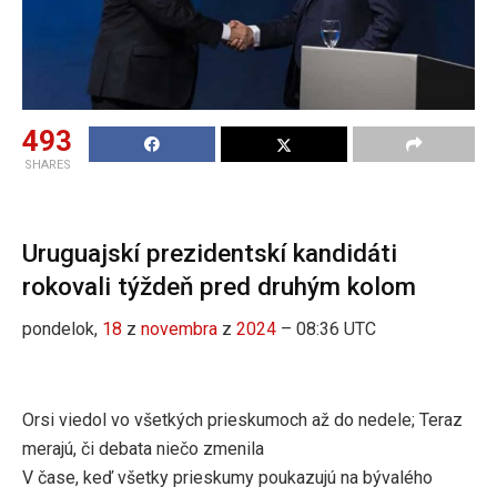
493
SHARES
Uruguajskí prezidentskí kandidáti
rokovali týždeň pred druhým kolom
pondelok,
18
z
novembra
z
2024
– 08:36 UTC
Orsi viedol vo všetkých prieskumoch až do nedele; Teraz
merajú, či debata niečo zmenila
V čase, keď všetky prieskumy poukazujú na bývalého