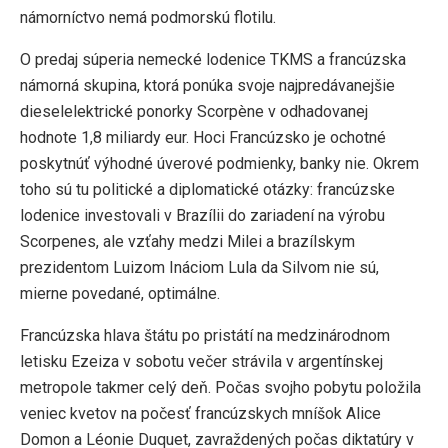
námorníctvo nemá podmorskú flotilu.
O predaj súperia nemecké lodenice TKMS a francúzska
námorná skupina, ktorá ponúka svoje najpredávanejšie
dieselelektrické ponorky Scorpène v odhadovanej
hodnote 1,8 miliardy eur. Hoci Francúzsko je ochotné
poskytnúť výhodné úverové podmienky, banky nie. Okrem
toho sú tu politické a diplomatické otázky: francúzske
lodenice investovali v Brazílii do zariadení na výrobu
Scorpenes, ale vzťahy medzi Milei a brazílskym
prezidentom Luizom Ináciom Lula da Silvom nie sú,
mierne povedané, optimálne.
Francúzska hlava štátu po pristátí na medzinárodnom
letisku Ezeiza v sobotu večer strávila v argentínskej
metropole takmer celý deň. Počas svojho pobytu položila
veniec kvetov na počesť francúzskych mníšok Alice
Domon a Léonie Duquet, zavraždených počas diktatúry v