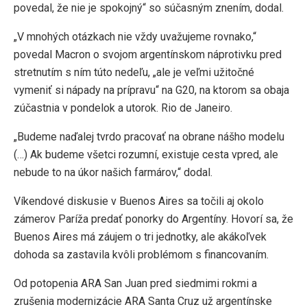
povedal, že nie je spokojný“ so súčasným znením, dodal.
„V mnohých otázkach nie vždy uvažujeme rovnako,“
povedal Macron o svojom argentínskom náprotivku pred
stretnutím s ním túto nedeľu, „ale je veľmi užitočné
vymeniť si nápady na prípravu“ na G20, na ktorom sa obaja
zúčastnia v pondelok a utorok. Rio de Janeiro.
„Budeme naďalej tvrdo pracovať na obrane nášho modelu
(…) Ak budeme všetci rozumní, existuje cesta vpred, ale
nebude to na úkor našich farmárov,“ dodal.
Víkendové diskusie v Buenos Aires sa točili aj okolo
zámerov Paríža predať ponorky do Argentíny. Hovorí sa, že
Buenos Aires má záujem o tri jednotky, ale akákoľvek
dohoda sa zastavila kvôli problémom s financovaním.
Od potopenia ARA San Juan pred siedmimi rokmi a
zrušenia modernizácie ARA Santa Cruz už argentínske