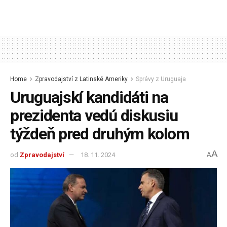
Home
Zpravodajství z Latinské Ameriky
Správy z Uruguaja
Uruguajskí kandidáti na
prezidenta vedú diskusiu
týždeň pred druhým kolom
A
od
Zpravodajství
18. 11. 2024
A