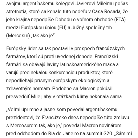
svojmu argentínskemu kolegovi Javierovi Mileimu počas
stretnutia, ktoré sa konalo túto nedeľu v Casa Rosada, že
jeho krajina nepodpíše Dohodu o voľnom obchode (FTA)
medzi Európskou úniou (EÚ) a Južný spoločný trh
(Mercosur) „tak ako je“.
Európsky líder sa tak postavil v prospech francúzskych
farmárov, ktorí sú proti uvedenej dohode. Francúzski
farmári sa obávajú lavíny latinskoamerického mäsa a
varujú pred nekalou konkurenciou produktov, ktoré
nepodliehajú prísnym európskym ekologickým a
zdravotným normám. Podobne sa Macron pokúsil
presvedčiť Milei, aby v otázkach klímy nekonala sama.
„Veľmi úprimne a jasne som povedal argentínskemu
prezidentovi, že Francúzsko dnes nepodpíše túto zmluvu
s Mercosurom tak, ako je,“ povedal Macron novinárom
pred odchodom do Ria de Janeiro na summit G20. „Sám mi