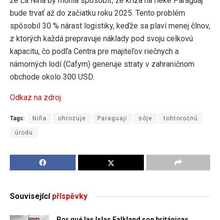
že La Niña by mohla spôsobiť, že kríza na rieke Paraguaj
bude trvať až do začiatku roku 2025. Tento problém
spôsobil 30 % nárast logistiky, keďže sa plaví menej člnov,
z ktorých každá prepravuje náklady pod svoju celkovú
kapacitu, čo podľa Centra pre majiteľov riečnych a
námorných lodí (Cafym) generuje straty v zahraničnom
obchode okolo 300 USD.
Odkaz na zdroj
Tags:
Niña
ohrozuje
Paraguaji
sóje
tohtoročnú
úrodu
Související
příspěvky
Por qué las Islas Falkland son británicas