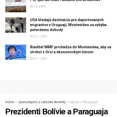
7. 8. 2026
USA hľadajú destináciu pre deportovaných
migrantov v Uruguaji; Montevideo sa vyhýba
potvrdeniu dohody
30. 7. 2026
Riaditeľ MMF prichádza do Montevidea, aby sa
stretol s Orsi a ekonomickým tímom
30. 7. 2026
Home
Zpravodajství z Latinské Ameriky
Správy z Paraguaja
Prezidenti Bolívie a Paraguaja