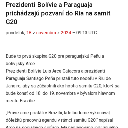
Prezidenti Bolívie a Paraguaja
prichádzajú pozvaní do Ria na samit
G20
pondelok,
18
z
novembra
z
2024
– 09:13 UTC
Bude to prvá skupina G20 pre paraguajskú Peñu a
bolívijský Arce
Prezidenti Bolívie Luis Arce Catacora a prezidenti
Paraguaja Santiago Peña pristáli túto nedeľu v Riu de
Janeiro, aby sa zúčastnili ako hostia samitu G20, ktorý sa
bude konať od 18. do 19. novembra v bývalom hlavnom
meste Brazílie.
„Práve sme pristáli v Brazílii, kde budeme vykonávať
dôležitú pracovnú agendu v rámci samitu G20,“ napísal
Arce na sociálnych sieťach. Má naplánované individuálne