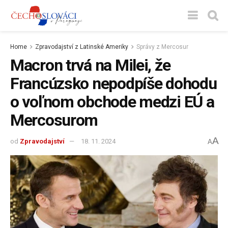
Home
Zpravodajství z Latinské Ameriky
Správy z Mercosur
Macron trvá na Milei, že
Francúzsko nepodpíše dohodu
o voľnom obchode medzi EÚ a
Mercosurom
A
od
Zpravodajství
18. 11. 2024
A