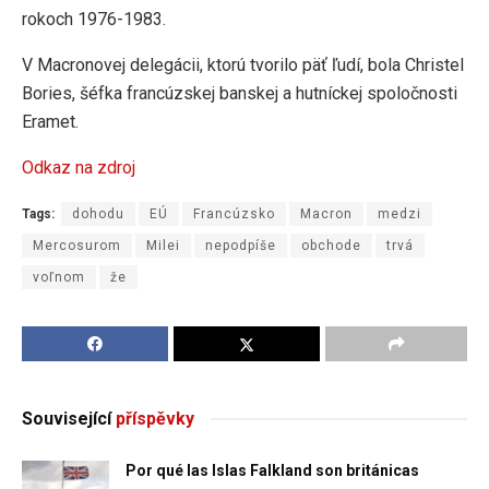
rokoch 1976-1983.
V Macronovej delegácii, ktorú tvorilo päť ľudí, bola Christel
Bories, šéfka francúzskej banskej a hutníckej spoločnosti
Eramet.
Odkaz na zdroj
Tags:
dohodu
EÚ
Francúzsko
Macron
medzi
Mercosurom
Milei
nepodpíše
obchode
trvá
voľnom
že
Související
příspěvky
Por qué las Islas Falkland son británicas