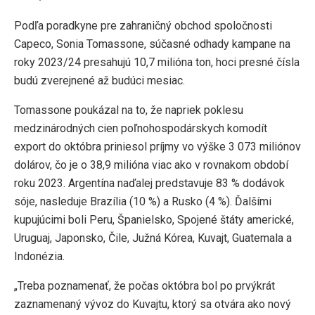
Podľa poradkyne pre zahraničný obchod spoločnosti
Capeco, Sonia Tomassone, súčasné odhady kampane na
roky 2023/24 presahujú 10,7 milióna ton, hoci presné čísla
budú zverejnené až budúci mesiac.
Tomassone poukázal na to, že napriek poklesu
medzinárodných cien poľnohospodárskych komodít
export do októbra priniesol príjmy vo výške 3 073 miliónov
dolárov, čo je o 38,9 milióna viac ako v rovnakom období
roku 2023. Argentína naďalej predstavuje 83 % dodávok
sóje, nasleduje Brazília (10 %) a Rusko (4 %). Ďalšími
kupujúcimi boli Peru, Španielsko, Spojené štáty americké,
Uruguaj, Japonsko, Čile, Južná Kórea, Kuvajt, Guatemala a
Indonézia.
„Treba poznamenať, že počas októbra bol po prvýkrát
zaznamenaný vývoz do Kuvajtu, ktorý sa otvára ako nový