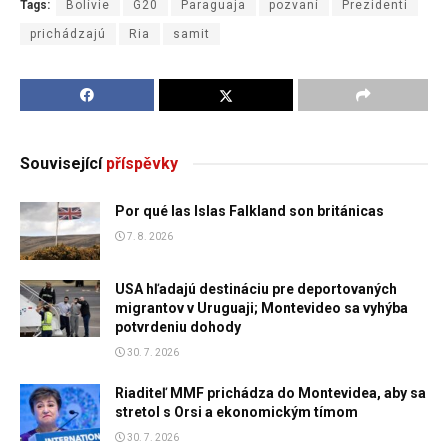
Tags:
Bolívie
G20
Paraguaja
pozvaní
Prezidenti
prichádzajú
Ria
samit
Související
příspěvky
Por qué las Islas Falkland son británicas
7. 8. 2026
USA hľadajú destináciu pre deportovaných
migrantov v Uruguaji; Montevideo sa vyhýba
potvrdeniu dohody
30. 7. 2026
Riaditeľ MMF prichádza do Montevidea, aby sa
stretol s Orsi a ekonomickým tímom
30. 7. 2026