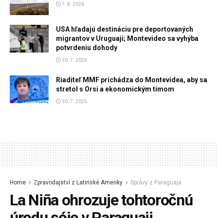
7. 8. 2026
USA hľadajú destináciu pre deportovaných
migrantov v Uruguaji; Montevideo sa vyhýba
potvrdeniu dohody
30. 7. 2026
Riaditeľ MMF prichádza do Montevidea, aby sa
stretol s Orsi a ekonomickým tímom
30. 7. 2026
Home
Zpravodajství z Latinské Ameriky
Správy z Paraguaja
La Niña ohrozuje tohtoročnú
úrodu sóje v Paraguaji