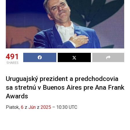
491
SHARES
Uruguajský prezident a predchodcovia
sa stretnú v Buenos Aires pre Ana Frank
Awards
Piatok,
6
z
Jún
z
2025
– 10:30 UTC