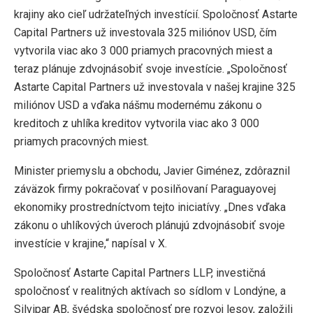
krajiny ako cieľ udržateľných investícií. Spoločnosť Astarte
Capital Partners už investovala 325 miliónov USD, čím
vytvorila viac ako 3 000 priamych pracovných miest a
teraz plánuje zdvojnásobiť svoje investície. „Spoločnosť
Astarte Capital Partners už investovala v našej krajine 325
miliónov USD a vďaka nášmu modernému zákonu o
kreditoch z uhlíka kreditov vytvorila viac ako 3 000
priamych pracovných miest.
Minister priemyslu a obchodu, Javier Giménez, zdôraznil
záväzok firmy pokračovať v posilňovaní Paraguayovej
ekonomiky prostredníctvom tejto iniciatívy. „Dnes vďaka
zákonu o uhlíkových úveroch plánujú zdvojnásobiť svoje
investície v krajine,“ napísal v X.
Spoločnosť Astarte Capital Partners LLP, investičná
spoločnosť v realitných aktívach so sídlom v Londýne, a
Silvipar AB, švédska spoločnosť pre rozvoj lesov, založili