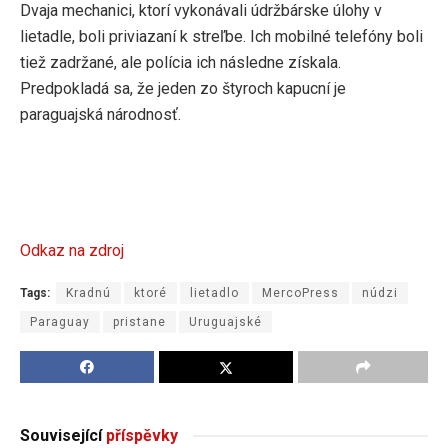
Dvaja mechanici, ktorí vykonávali údržbárske úlohy v
lietadle, boli priviazaní k streľbe. Ich mobilné telefóny boli
tiež zadržané, ale polícia ich následne získala.
Predpokladá sa, že jeden zo štyroch kapucní je
paraguajská národnosť.
Odkaz na zdroj
Tags:
Kradnú
ktoré
lietadlo
MercoPress
núdzi
Paraguay
pristane
Uruguajské
Související
příspěvky