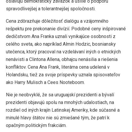
oslavujú demokratický záväzok a úsilie o podporu
spravodlivejšej a tolerantnejšej spoločnosti.
Cena zdôrazňuje dôležitosť dialógu a vzájomného
rešpektu pre prekonanie divízií. Podobné ceny inšpirované
dedičstvom Ana Franka uznali vynikajúce osobnosti z
celého sveta, ako napríklad Almin Hodzic, bosniansky
utečenca, ktorý pracoval na vzdelávaní iných o etnických
nenávisti a Clintona Allena, obhajcu nenásilia a riešenia
konfliktov. Cena Ana Frank, literárna cena udelená v
Holandsku, tiež za svoje príspevky uznala spisovateľov
ako Harry Mulisch a Cees Nooteboom.
Nie je neobvyklé, že sa uruguajskí prezidenti a bývalí
prezidenti objavujú spolu na mnohých udalostiach, na
rozdiel od iných krajín Latinskej Ameriky, kde súčasné a
minulé hlavy štátov nie sú zmiešané tým, že patrí k
opačným politickým frakciám.