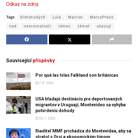
Odkaz na zdroj
Tags:
klimatických
Lula
Macron
MercoPress
nad
nesrovnalosti
rámec
témat
ukazují
Související
příspěvky
Por qué las Islas Falkland son británicas
7. 8. 2026
USA hľadajú destináciu pre deportovaných
migrantov v Uruguaji; Montevideo sa vyhýba
potvrdeniu dohody
30. 7. 2026
Riaditeľ MMF prichádza do Montevidea, aby sa
stretol s Orsi a ekonomickým tímom