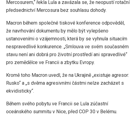
Mercosurem,“ řekla Lula a zavázala se, že neopustí rotační
předsednictví Mercosura bez souhlasu dohody.
Macron během společné tiskové konference odpověděl,
že navrhování dokumentu by mělo být vylepšeno
ustanoveními o vzájemnosti, která by se vyhnula situacím
nespravedlivé konkurence. „Smlouva ve svém současném
stavu není ani dobrá pro životní prostředí ani spravedlivé“
pro zemědělce ve Francii a zbytku Evropy.
Kromě toho Macron uvedl, že na Ukrajině „existuje agresor:
Rusko“ a „s dvěma agresivními částmi nelze zacházet s
ekvidisticky“.
Během svého pobytu ve Francii se Lula zúčastní
oceánského summitu v Nice, před COP 30 v Belému.