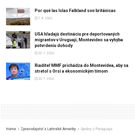
Por qué las Islas Falkland son británicas
7. 8. 2026
USA hľadajú destináciu pre deportovaných
migrantov v Uruguaji; Montevideo sa vyhýba
potvrdeniu dohody
30. 7. 2026
Riaditeľ MMF prichádza do Montevidea, aby sa
stretol s Orsi a ekonomickým tímom
30. 7. 2026
Home
Zpravodajství z Latinské Ameriky
Správy z Paraguaja