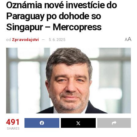
Oznámia nové investície do
Paraguay po dohode so
Singapur – Mercopress
A
od
Zpravodajství
5. 6. 2025
A
491
SHARES