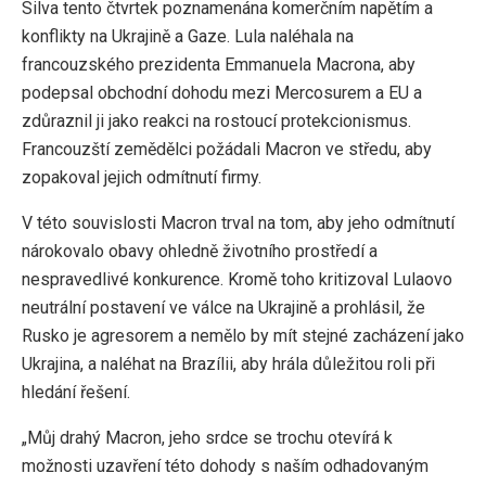
Silva tento čtvrtek poznamenána komerčním napětím a
konflikty na Ukrajině a Gaze. Lula naléhala na
francouzského prezidenta Emmanuela Macrona, aby
podepsal obchodní dohodu mezi Mercosurem a EU a
zdůraznil ji jako reakci na rostoucí protekcionismus.
Francouzští zemědělci požádali Macron ve středu, aby
zopakoval jejich odmítnutí firmy.
V této souvislosti Macron trval na tom, aby jeho odmítnutí
nárokovalo obavy ohledně životního prostředí a
nespravedlivé konkurence. Kromě toho kritizoval Lulaovo
neutrální postavení ve válce na Ukrajině a prohlásil, že
Rusko je agresorem a nemělo by mít stejné zacházení jako
Ukrajina, a naléhat na Brazílii, aby hrála důležitou roli při
hledání řešení.
„Můj drahý Macron, jeho srdce se trochu otevírá k
možnosti uzavření této dohody s naším odhadovaným