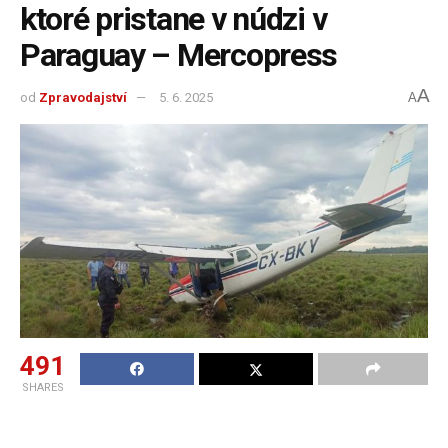
ktoré pristane v núdzi v
Paraguay – Mercopress
A
od
Zpravodajství
5. 6. 2025
A
491
SHARES