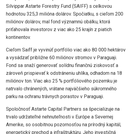
Silvippar Astarte Forestry Fund (SAIFF) s celkovou
hodnotou 325,3 milióna dolárov. Spočiatku, s cieľom 200
miliónov dolárov, mal fond významnú obálku, ktorá
priťahovala investorov z viac ako 25 krajín z piatich
kontinentov.
Cieľom Saiff je vyvinúť portfólio viac ako 80 000 hektárov
a vysádzať približne 60 miliónov stromov v Paraguaji.
Fond sa snaží generovať solídnu finančnú ziskovosť a
zároveň prispievať k odstráneniu uhlíka, odhadom na 18
miliónov ton. Viac ako 25 % portfóliového pozemku je
natrvalo chránených, vrátane najväčšieho súkromného
parku na ochranu trávnych porastov v Paraguaji.
Spoločnosť Astarte Capital Partners sa špecializuje na
trvalo udržateľné nehnuteľnosti v Európe a Severnej
Amerike, so osobitnou pozornosťou na prírodný kapitál,
energetický prechod a infraštruktúru. Jeho investičná