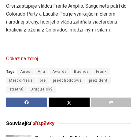
Orsi zastupuje vládcu Frente Amplio, Sanguinetti patrí do
Colorado Party a Lacalle Pou je vynikajúcim členom
národnej strany, hoci jeho vláda zahŕňala viacfarebnú
koalíciu zloženú z Colorados, medzi inými silami.
Odkaz na zdroj
Tags:
Aires
Ana
Awards
Buenos
Frank
MercoPress
pre
predchodcovia
prezident
stretnú
Uruguajský
Související
příspěvky