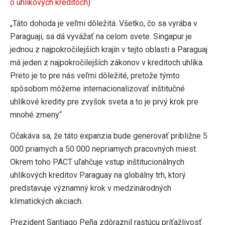
o uhlíkových kreditoch
)
„Táto dohoda je veľmi dôležitá. Všetko, čo sa vyrába v
Paraguaji, sa dá vyvážať na celom svete. Singapur je
jednou z najpokročilejších krajín v tejto oblasti a Paraguaj
má jeden z najpokročilejších zákonov v kreditoch uhlíka.
Preto je to pre nás veľmi dôležité, pretože týmto
spôsobom môžeme internacionalizovať inštitučné
uhlíkové kredity pre zvyšok sveta a to je prvý krok pre
mnohé zmeny“
Očakáva sa, že táto expanzia bude generovať približne 5
000 priamych a 50 000 nepriamych pracovných miest.
Okrem toho PACT uľahčuje vstup inštitucionálnych
uhlíkových kreditov Paraguay na globálny trh, ktorý
predstavuje významný krok v medzinárodných
klimatických akciach.
Prezident Santiago Peña zdôraznil rastúcu príťažlivosť