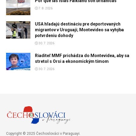
Por qué las Islas Falkland son británicas
7. 8. 2026
USA hľadajú destináciu pre deportovaných
migrantov v Uruguaji; Montevideo sa vyhýba
potvrdeniu dohody
30. 7. 2026
Riaditeľ MMF prichádza do Montevidea, aby sa
stretol s Orsi a ekonomickým tímom
30. 7. 2026
Copyright © 2025 Čechoslováci v Paraguayi.