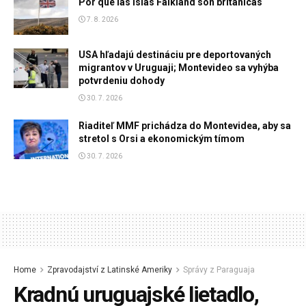
Por qué las Islas Falkland son británicas
7. 8. 2026
USA hľadajú destináciu pre deportovaných
migrantov v Uruguaji; Montevideo sa vyhýba
potvrdeniu dohody
30. 7. 2026
Riaditeľ MMF prichádza do Montevidea, aby sa
stretol s Orsi a ekonomickým tímom
30. 7. 2026
Home
Zpravodajství z Latinské Ameriky
Správy z Paraguaja
Kradnú uruguajské lietadlo,