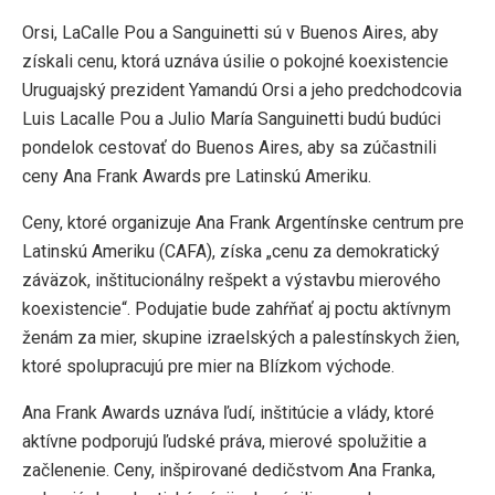
Orsi, LaCalle Pou a Sanguinetti sú v Buenos Aires, aby
získali cenu, ktorá uznáva úsilie o pokojné koexistencie
Uruguajský prezident Yamandú Orsi a jeho predchodcovia
Luis Lacalle Pou a Julio María Sanguinetti budú budúci
pondelok cestovať do Buenos Aires, aby sa zúčastnili
ceny Ana Frank Awards pre Latinskú Ameriku.
Ceny, ktoré organizuje Ana Frank Argentínske centrum pre
Latinskú Ameriku (CAFA), získa „cenu za demokratický
záväzok, inštitucionálny rešpekt a výstavbu mierového
koexistencie“. Podujatie bude zahŕňať aj poctu aktívnym
ženám za mier, skupine izraelských a palestínskych žien,
ktoré spolupracujú pre mier na Blízkom východe.
Ana Frank Awards uznáva ľudí, inštitúcie a vlády, ktoré
aktívne podporujú ľudské práva, mierové spolužitie a
začlenenie. Ceny, inšpirované dedičstvom Ana Franka,