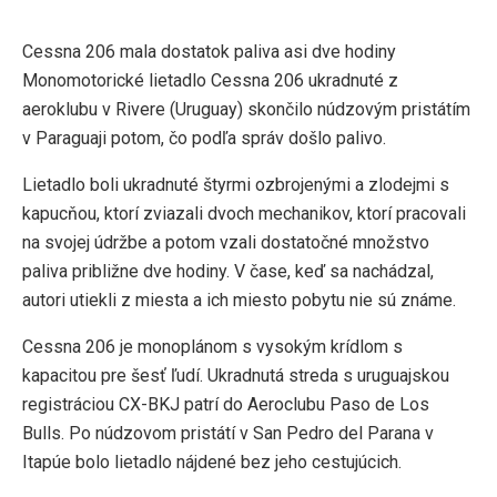
Cessna 206 mala dostatok paliva asi dve hodiny
Monomotorické lietadlo Cessna 206 ukradnuté z
aeroklubu v Rivere (Uruguay) skončilo núdzovým pristátím
v Paraguaji potom, čo podľa správ došlo palivo.
Lietadlo boli ukradnuté štyrmi ozbrojenými a zlodejmi s
kapucňou, ktorí zviazali dvoch mechanikov, ktorí pracovali
na svojej údržbe a potom vzali dostatočné množstvo
paliva približne dve hodiny. V čase, keď sa nachádzal,
autori utiekli z miesta a ich miesto pobytu nie sú známe.
Cessna 206 je monoplánom s vysokým krídlom s
kapacitou pre šesť ľudí. Ukradnutá streda s uruguajskou
registráciou CX-BKJ patrí do Aeroclubu Paso de Los
Bulls. Po núdzovom pristátí v San Pedro del Parana v
Itapúe bolo lietadlo nájdené bez jeho cestujúcich.