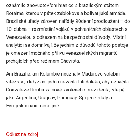
oznámilo znovuotevření hranice s brazilským státem
Roraima, kterou v pátek zablokovala bolivarijská armáda.
Brazilské úřady zároveň nařídily 90denní prodloužení – do
10. dubna – rozmístění vojáků v pohraničních oblastech s
Venezuelou s odkazem na bezpečnostní důvody. Místní
analytici se domnívají, že jedním z důvodů tohoto postoje
je omezení možného přílivu venezuelských migrantů
prchajících před režimem Chavista.
Ani Brazílie, ani Kolumbie neuznaly Madurovo volební
vítězství, i když ani jedna nezašla tak daleko, aby označila
Gonzáleze Urrutiu za nově zvoleného prezidenta, stejně
jako Argentinu, Uruguay, Paraguay, Spojené státy a
Evropskou unii mimo jiné.
Odkaz na zdroj