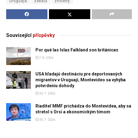
Uruguaja
zákalu
zvolený
Související
příspěvky
Por qué las Islas Falkland son británicas
7. 8. 2026
USA hľadajú destináciu pre deportovaných
migrantov v Uruguaji; Montevideo sa vyhýba
potvrdeniu dohody
30. 7. 2026
Riaditeľ MMF prichádza do Montevidea, aby sa
stretol s Orsi a ekonomickým tímom
30. 7. 2026