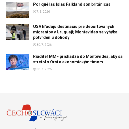
Por qué las Islas Falkland son británicas
7. 8. 2026
USA hľadajú destináciu pre deportovaných
migrantov v Uruguaji; Montevideo sa vyhýba
potvrdeniu dohody
30. 7. 2026
Riaditeľ MMF prichádza do Montevidea, aby sa
stretol s Orsi a ekonomickým tímom
30. 7. 2026