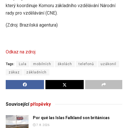
který koordinuje Komoru základního vzdělávání Národní
rady pro vzdělávání (CNE).
(Zdroj: Brazilská agentura)
Odkaz na zdroj
Tags:
Lula
mobilních
školách
telefonů
uzákonil
zákaz
základních
Související
příspěvky
Por qué las Islas Falkland son británicas
7. 8. 2026