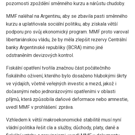
pozornosti zpoždění směnného kurzu a nárůstu chudoby.
MMF naléhal na Argentinu, aby se zbavila pasti směnného
kurzu a uplatňovala sociální politiku, aby získala větší
podporu pro svůj ekonomický program. MMF proto varoval
libertariánskou vládu, že by měla zlepšit rezervy Centrální
banky Argentinské republiky (BCRA) mimo jiné
odstraněním devizových kontrol.
Fiskální opatření tvořila značnou část počátečního
fiskálního oživení, kterého bylo dosaženo hlubokými škrty
ve výdajích, včetně veřejných investic a mezd, jakož i
dočasnými nebo jednorázovými opatřeními v oblasti
příjmů, která způsobila daňové deformace nebo amnestie,
uvedl MMF v prohlášení. zpráva.
Vzhledem k větší makroekonomické stabilitě musí nyní
vládní politika řešit cla a služby, důchody, platy, daně a