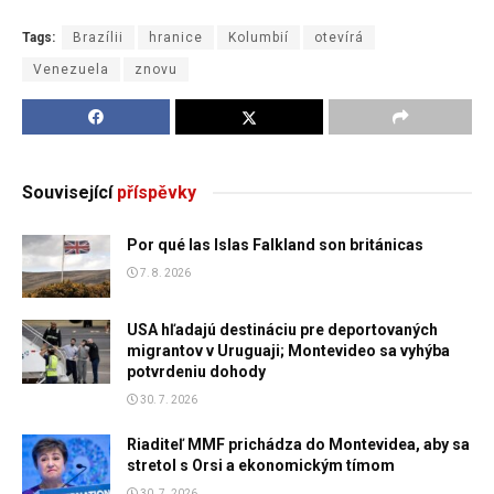
Tags:
Brazílii
hranice
Kolumbií
otevírá
Venezuela
znovu
Související
příspěvky
Por qué las Islas Falkland son británicas
7. 8. 2026
USA hľadajú destináciu pre deportovaných
migrantov v Uruguaji; Montevideo sa vyhýba
potvrdeniu dohody
30. 7. 2026
Riaditeľ MMF prichádza do Montevidea, aby sa
stretol s Orsi a ekonomickým tímom
30. 7. 2026