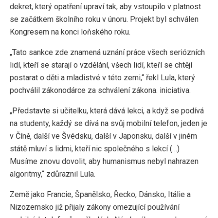
dekret, který opatření upraví tak, aby vstoupilo v platnost
se začátkem školního roku v únoru. Projekt byl schválen
Kongresem na konci loňského roku.
„Tato sankce zde znamená uznání práce všech seriózních
lidí, kteří se starají o vzdělání, všech lidí, kteří se chtějí
postarat o děti a mladistvé v této zemi,“ řekl Lula, který
pochválil zákonodárce za schválení zákona. iniciativa.
„Představte si učitelku, která dává lekci, a když se podívá
na studenty, každý se dívá na svůj mobilní telefon, jeden je
v Číně, další ve Švédsku, další v Japonsku, další v jiném
státě mluví s lidmi, kteří nic společného s lekcí (…)
Musíme znovu dovolit, aby humanismus nebyl nahrazen
algoritmy,“ zdůraznil Lula.
Země jako Francie, Španělsko, Řecko, Dánsko, Itálie a
Nizozemsko již přijaly zákony omezující používání