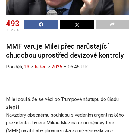
493
SHARES
MMF varuje Milei před narůstající
chudobou uprostřed devizové kontroly
Pondělí,
13
z
leden
z
2025
– 06:46 UTC
Milei doufá, že se věci po Trumpově nástupu do úřadu
zlepší
Navzdory obecnému souhlasu s vedením argentinského
prezidenta Javiera Mileie Mezinárodní měnový fond
(MMF) navrhl, aby jihoamerická země věnovala více