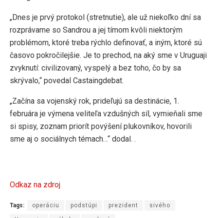
„Dnes je prvý protokol (stretnutie), ale už niekoľko dní sa
rozprávame so Sandrou a jej tímom kvôli niektorým
problémom, ktoré treba rýchlo definovať, a iným, ktoré sú
časovo pokročilejšie. Je to prechod, na aký sme v Uruguaji
zvyknutí: civilizovaný, vyspelý a bez toho, čo by sa
skrývalo,“ povedal Castaingdebat.
„Začína sa vojenský rok, prideľujú sa destinácie, 1.
februára je výmena veliteľa vzdušných síl, vymieňali sme
si spisy, zoznam priorít povýšení plukovníkov, hovorili
sme aj o sociálnych témach…“ dodal. .
Odkaz na zdroj
Tags:
operáciu
podstúpi
prezident
sivého