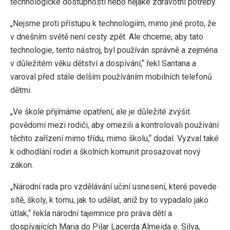
technologické dostupnosti nebo nějaké zdravotní potřeby.
„Nejsme proti přístupu k technologiím, mimo jiné proto, že
v dnešním světě není cesty zpět. Ale chceme, aby tato
technologie, tento nástroj, byl používán správně a zejména
v důležitém věku dětství a dospívání,“ řekl Santana a
varoval před stále delším používáním mobilních telefonů
dětmi.
„Ve škole přijímáme opatření, ale je důležité zvýšit
povědomí mezi rodiči, aby omezili a kontrolovali používání
těchto zařízení mimo třídu, mimo školu,“ dodal. Vyzval také
k odhodlání rodin a školních komunit prosazovat nový
zákon.
„Národní rada pro vzdělávání učiní usnesení, které povede
sítě, školy, k tomu, jak to udělat, aniž by to vypadalo jako
útlak,“ řekla národní tajemnice pro práva dětí a
dospívajících Maria do Pilar Lacerda Almeida e. Silva,