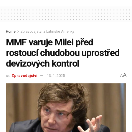
Home
Zpravodajství z Latinské Ameriky
MMF varuje Milei před
rostoucí chudobou uprostřed
devizových kontrol
A
od
Zpravodajství
13. 1. 2025
A