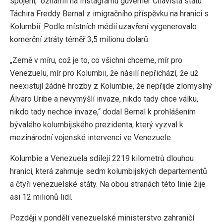
spojení,“ oznámil na Instagramu guvernér Chavista státu
Táchira Freddy Bernal z imigračního příspěvku na hranici s
Kolumbií. Podle místních médií uzavření vygenerovalo
komerční ztráty téměř 3,5 milionu dolarů.
„Země v míru, což je to, co všichni chceme, mír pro
Venezuelu, mír pro Kolumbii, že násilí nepřichází, že už
neexistují žádné hrozby z Kolumbie, že nepřijde zlomyslný
Álvaro Uribe a nevymýšlí invaze, nikdo tady chce válku,
nikdo tady nechce invaze,“ dodal Bernal k prohlášením
bývalého kolumbijského prezidenta, který vyzval k
mezinárodní vojenské intervenci ve Venezuele.
Kolumbie a Venezuela sdílejí 2219 kilometrů dlouhou
hranici, která zahrnuje sedm kolumbijských departementů
a čtyři venezuelské státy. Na obou stranách této linie žije
asi 12 milionů lidí.
Později v pondělí venezuelské ministerstvo zahraničí