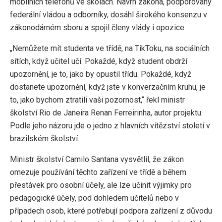
mobilních telefonů ve školách. Návrh zákona, podporovaný
federální vládou a odborníky, dosáhl širokého konsenzu v
zákonodárném sboru a spojil členy vlády i opozice.
„Nemůžete mít studenta ve třídě, na TikToku, na sociálních
sítích, když učitel učí. Pokaždé, když student obdrží
upozornění, je to, jako by opustil třídu. Pokaždé, když
dostanete upozornění, když jste v konverzačním kruhu, je
to, jako bychom ztratili vaši pozornost,“ řekl ministr
školství Rio de Janeira Renan Ferreirinha, autor projektu.
Podle jeho názoru jde o jedno z hlavních vítězství století v
brazilském školství.
Ministr školství Camilo Santana vysvětlil, že zákon
omezuje používání těchto zařízení ve třídě a během
přestávek pro osobní účely, ale lze učinit výjimky pro
pedagogické účely, pod dohledem učitelů nebo v
případech osob, které potřebují podpora zařízení z důvodu