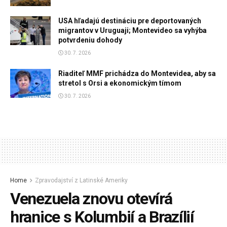
USA hľadajú destináciu pre deportovaných
migrantov v Uruguaji; Montevideo sa vyhýba
potvrdeniu dohody
30. 7. 2026
Riaditeľ MMF prichádza do Montevidea, aby sa
stretol s Orsi a ekonomickým tímom
30. 7. 2026
Home
Zpravodajství z Latinské Ameriky
Venezuela znovu otevírá
hranice s Kolumbií a Brazílií