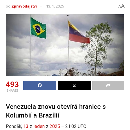
A
od
Zpravodajství
13. 1. 2025
A
493
SHARES
Venezuela znovu otevírá hranice s
Kolumbií a Brazílií
Pondělí,
13
z
leden
z
2025
– 21:02 UTC