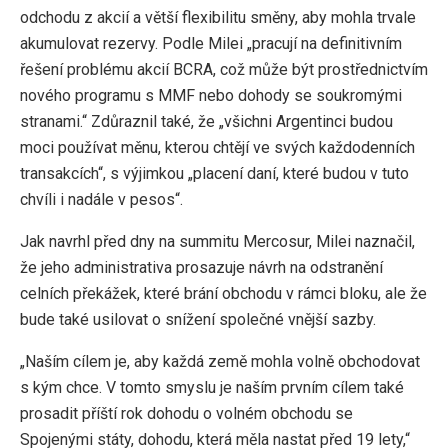
odchodu z akcií a větší flexibilitu směny, aby mohla trvale
akumulovat rezervy. Podle Milei „pracují na definitivním
řešení problému akcií BCRA, což může být prostřednictvím
nového programu s MMF nebo dohody se soukromými
stranami.“ Zdůraznil také, že „všichni Argentinci budou
moci používat měnu, kterou chtějí ve svých každodenních
transakcích“, s výjimkou „placení daní, které budou v tuto
chvíli i nadále v pesos“.
Jak navrhl před dny na summitu Mercosur, Milei naznačil,
že jeho administrativa prosazuje návrh na odstranění
celních překážek, které brání obchodu v rámci bloku, ale že
bude také usilovat o snížení společné vnější sazby.
„Naším cílem je, aby každá země mohla volně obchodovat
s kým chce. V tomto smyslu je naším prvním cílem také
prosadit příští rok dohodu o volném obchodu se
Spojenými státy, dohodu, která měla nastat před 19 lety,“