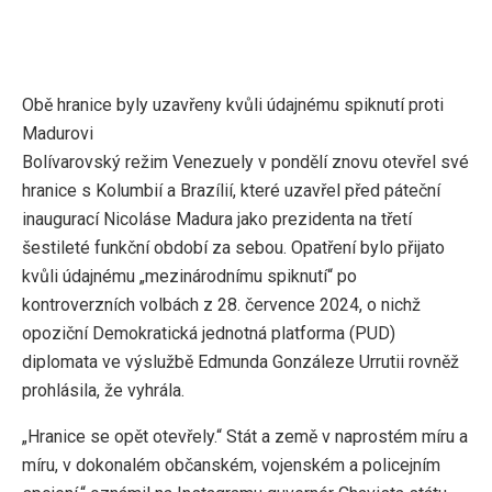
Obě hranice byly uzavřeny kvůli údajnému spiknutí proti
Madurovi
Bolívarovský režim Venezuely v pondělí znovu otevřel své
hranice s Kolumbií a Brazílií, které uzavřel před páteční
inaugurací Nicoláse Madura jako prezidenta na třetí
šestileté funkční období za sebou. Opatření bylo přijato
kvůli údajnému „mezinárodnímu spiknutí“ po
kontroverzních volbách z 28. července 2024, o nichž
opoziční Demokratická jednotná platforma (PUD)
diplomata ve výslužbě Edmunda Gonzáleze Urrutii rovněž
prohlásila, že vyhrála.
„Hranice se opět otevřely.“ Stát a země v naprostém míru a
míru, v dokonalém občanském, vojenském a policejním