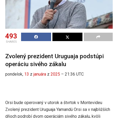
493
SHARES
Zvolený prezident Uruguaja podstúpi
operáciu sivého zákalu
pondelok,
13
z
januára
z
2025
– 21:36 UTC
Orsi bude operovaný v utorok a štvrtok v Montevideu
Zvolený prezident Uruguaja Yamandú Orsi sa v najbližších
dňoch podrobí dvom operáciám sivého zákalu, kvôli