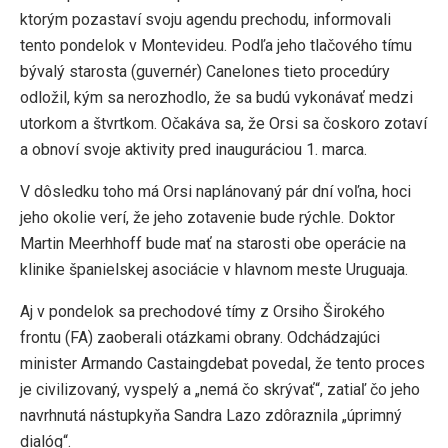
ktorým pozastaví svoju agendu prechodu, informovali
tento pondelok v Montevideu. Podľa jeho tlačového tímu
bývalý starosta (guvernér) Canelones tieto procedúry
odložil, kým sa nerozhodlo, že sa budú vykonávať medzi
utorkom a štvrtkom. Očakáva sa, že Orsi sa čoskoro zotaví
a obnoví svoje aktivity pred inauguráciou 1. marca.
V dôsledku toho má Orsi naplánovaný pár dní voľna, hoci
jeho okolie verí, že jeho zotavenie bude rýchle. Doktor
Martin Meerhhoff bude mať na starosti obe operácie na
klinike španielskej asociácie v hlavnom meste Uruguaja.
Aj v pondelok sa prechodové tímy z Orsiho Širokého
frontu (FA) zaoberali otázkami obrany. Odchádzajúci
minister Armando Castaingdebat povedal, že tento proces
je civilizovaný, vyspelý a „nemá čo skrývať“, zatiaľ čo jeho
navrhnutá nástupkyňa Sandra Lazo zdôraznila „úprimný
dialóg“.