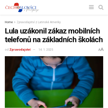
Home
Zpravodajství z Latinské Ameriky
Lula uzákonil zákaz mobilních
telefonů na základních školách
A
od
Zpravodajství
14. 1. 2025
A