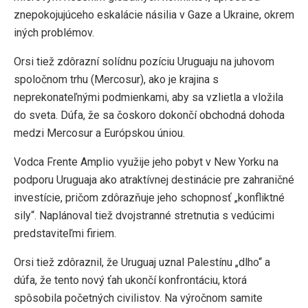
znepokojujúceho eskalácie násilia v Gaze a Ukraine, okrem
iných problémov.
Orsi tiež zdôrazní solídnu pozíciu Uruguaju na juhovom
spoločnom trhu (Mercosur), ako je krajina s
neprekonateľnými podmienkami, aby sa vzlietla a vložila
do sveta. Dúfa, že sa čoskoro dokončí obchodná dohoda
medzi Mercosur a Európskou úniou.
Vodca Frente Amplio využije jeho pobyt v New Yorku na
podporu Uruguaja ako atraktívnej destinácie pre zahraničné
investície, pričom zdôrazňuje jeho schopnosť „konfliktné
sily“. Naplánoval tiež dvojstranné stretnutia s vedúcimi
predstaviteľmi firiem.
Orsi tiež zdôraznil, že Uruguaj uznal Palestínu „dlho“ a
dúfa, že tento nový ťah ukončí konfrontáciu, ktorá
spôsobila početných civilistov. Na výročnom samite