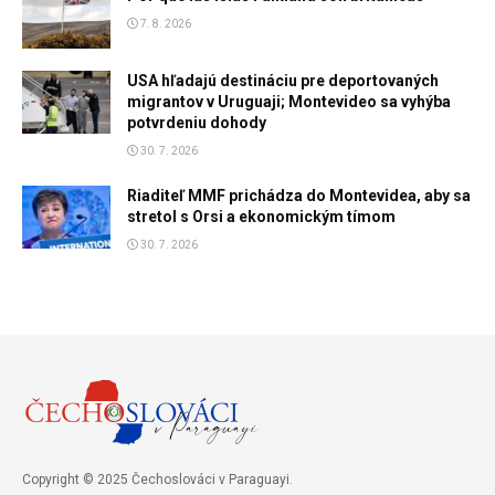
7. 8. 2026
USA hľadajú destináciu pre deportovaných
migrantov v Uruguaji; Montevideo sa vyhýba
potvrdeniu dohody
30. 7. 2026
Riaditeľ MMF prichádza do Montevidea, aby sa
stretol s Orsi a ekonomickým tímom
30. 7. 2026
Copyright © 2025 Čechoslováci v Paraguayi.