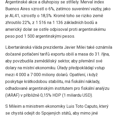
Argentinské akce a dluhopisy se střílely. Merval index
Buenos Aires vzrostl o 6%, zatímco suverénní vazby, jako
je AL41, vzrostly o 18,5%. Kromě toho se riziko země
zhroutilo 22%, z 1 516 na 1 136 základních bodů a
americký dolar se ostře odpisoval proti argentinskému
peso pod 1 500 argentinskými pesos.
Libertariánská vláda prezidenta Javier Milei také oznámila
dočasné potlačení tarifů exportu obilí a masa do 31. října,
aby povzbudila zemědělský sektor, aby přeměnil své
dolary na místní ekonomiku. Úřady předpokládají vstup
mezi 4 000 a 7 000 miliony dolarů. Opatření, i když
poskytuje krátkodobou stabilitu, má fiskální náklady,
odhadované argentinským institutem pro fiskální analýzu
(IARAF) v přibližně 0,15% HDP (1 miliardu USD).
S Mileim a ministrem ekonomiky Luis Toto Caputo, který
se chystá odejít do Spojených států, aby mimo jiné