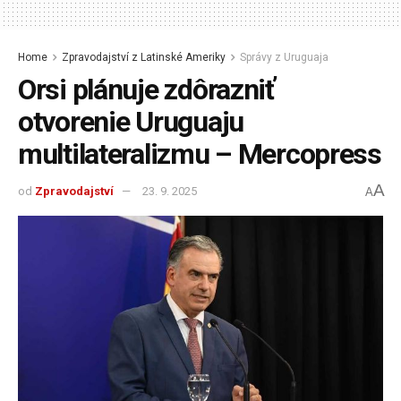
Home
Zpravodajství z Latinské Ameriky
Správy z Uruguaja
Orsi plánuje zdôrazniť
otvorenie Uruguaju
multilateralizmu – Mercopress
A
od
Zpravodajství
23. 9. 2025
A