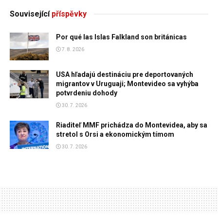
Související
příspěvky
Por qué las Islas Falkland son británicas
7. 8. 2026
USA hľadajú destináciu pre deportovaných
migrantov v Uruguaji; Montevideo sa vyhýba
potvrdeniu dohody
30. 7. 2026
Riaditeľ MMF prichádza do Montevidea, aby sa
stretol s Orsi a ekonomickým tímom
30. 7. 2026