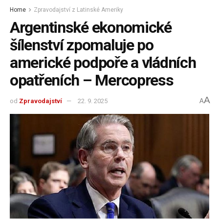
Home
Zpravodajství z Latinské Ameriky
Argentinské ekonomické
šílenství zpomaluje po
americké podpoře a vládních
opatřeních – Mercopress
A
od
Zpravodajství
22. 9. 2025
A