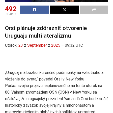
492
SHARES
Orsi plánuje zdôrazniť otvorenie
Uruguaju multilateralizmu
Utorok,
23
z
September
z
2025
– 09:32 UTC
„Uruguaj má bezkonkurenčné podmienky na vzlietnutie a
vloženie do sveta,“ povedal Orsi v New Yorku
Počas svojho prejavu naplánovaného na tento utorok na
80. Valnom zhromaždení OSN (OSN) v New Yorku sa
očakáva, že uruguajský prezident Yamandú Orsi bude riešiť
historický záväzok svojej krajiny s mnohonástom a
mierovým riešením globálnych konfliktov, uprostred