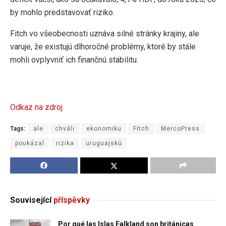
by mohlo predstavovať riziko.
Fitch vo všeobecnosti uznáva silné stránky krajiny, ale
varuje, že existujú dlhoročné problémy, ktoré by stále
mohli ovplyvniť ich finančnú stabilitu.
Odkaz na zdroj
Tags:
ale
chváli
ekonomiku
Fitch
MercoPress
poukázal
rizika
uruguajskú
Související
příspěvky
Por qué las Islas Falkland son británicas