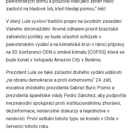
palestinských domů a používal hlad jako zbraň nebo
zaútočil na hladové lidi, kteří hledají pomoc,“ řekl.
V úterý Lula vysloví tradiční projev na úvodním zasedání
Valného shromáždění. Kromě odhalení priorit brazilské
zahraniční politiky se bude účastnit schůzek v
palestinském vydání a na klimatické krizi v rámci přípravy
na 30. konferenci OSN o změně klimatu (COP30), která se
bude konat v listopadu Amazon City v Belému.
Prezident Lula se také zúčastní druhého vydání události
„na obranu demokracie a proti extremismu“ 24. září,
iniciativa chilského prezidenta Gabriel Buric Písmo a
prezidenta španělské vlády Pedro Sánchez, aby podpořila
mezinárodní spolupráci proti institucionálnímu zhoršení,
dezinformace, nenávistné diskurzy a nejednotve v
nenávisti. První setkání tohoto typu se konalo v Chile v
červenci tohoto roku.