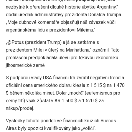
nezbytné k přerušení dlouhé historie úbytku Argentiny,“
dodal úředník administrativy prezidenta Donalda Trumpa.
„Moje dubnové komentáře objasňují náš závazek vůči
argentinskému lidu a prezidentovi Mileimu.“
„@Potus (prezident Trump) a já se setkáme s
prezidentem Milei v úterý na Manhattanu,“ oznámil. Tato
prohlášení předpokládala úlevu pro těkavou ekonomiku
jihoamerické země.
S podporou vlády USA finanční trh zvrátil negativní trend a
oficiální cena amerického dolaru klesla z 1 515 $ na 1 470
$ během několika minut. Dolar „modrá“ (eufemismus pro
černý trh) však zůstal v AR 1 500 $ a 1 520 $ za
nákup/prodej.
Výsledky tohoto pondělí ve finančních kruzích Buenos
Aires byly opozicí kvalifikovány jako „voliči“.