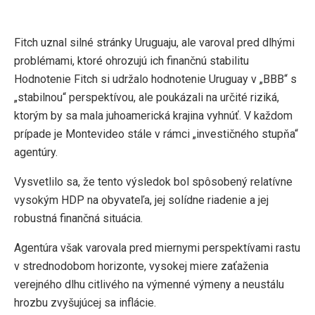
Fitch uznal silné stránky Uruguaju, ale varoval pred dlhými
problémami, ktoré ohrozujú ich finančnú stabilitu
Hodnotenie Fitch si udržalo hodnotenie Uruguay v „BBB“ s
„stabilnou“ perspektívou, ale poukázali na určité riziká,
ktorým by sa mala juhoamerická krajina vyhnúť. V každom
prípade je Montevideo stále v rámci „investičného stupňa“
agentúry.
Vysvetlilo sa, že tento výsledok bol spôsobený relatívne
vysokým HDP na obyvateľa, jej solídne riadenie a jej
robustná finančná situácia.
Agentúra však varovala pred miernymi perspektívami rastu
v strednodobom horizonte, vysokej miere zaťaženia
verejného dlhu citlivého na výmenné výmeny a neustálu
hrozbu zvyšujúcej sa inflácie.