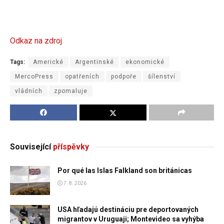
Odkaz na zdroj
Tags:
Americké
Argentinské
ekonomické
MercoPress
opatřeních
podpoře
šílenství
vládních
zpomaluje
Související
příspěvky
Por qué las Islas Falkland son británicas
7. 8. 2026
USA hľadajú destináciu pre deportovaných
migrantov v Uruguaji; Montevideo sa vyhýba