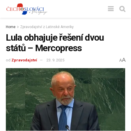
Home
Zpravodajství z Latinské Ameriky
Lula obhajuje řešení dvou
států – Mercopress
A
od
Zpravodajství
23. 9. 2025
A