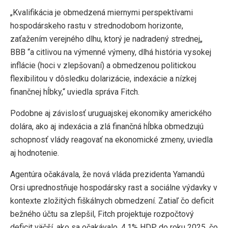
„Kvalifikácia je obmedzená miernymi perspektívami
hospodárskeho rastu v strednodobom horizonte,
zaťažením verejného dlhu, ktorý je nadradený strednej„
BBB “a citlivou na výmenné výmeny, dlhá história vysokej
inflácie (hoci v zlepšovaní) a obmedzenou politickou
flexibilitou v dôsledku dolarizácie, indexácie a nízkej
finančnej hĺbky,“ uviedla správa Fitch.
Podobne aj závislosť uruguajskej ekonomiky amerického
dolára, ako aj indexácia a zlá finančná hĺbka obmedzujú
schopnosť vlády reagovať na ekonomické zmeny, uviedla
aj hodnotenie.
Agentúra očakávala, že nová vláda prezidenta Yamandú
Orsi uprednostňuje hospodársky rast a sociálne výdavky v
kontexte zložitých fiškálnych obmedzení. Zatiaľ čo deficit
bežného účtu sa zlepšil, Fitch projektuje rozpočtový
deficit väčší, ako sa očakávalo, 4,1% HDP, do roku 2025, čo