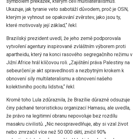
symbolem překážek, kterým čelí multilateralismus.
Ukazuje, jak tyranie veto sabotáží důvodem, proč je OSN,
kterým je vyhnout se opakování zvěrstev, jako jsou ty,
které motivovaly její základ,“ řekl.
Brazilský prezident uvedl, že jeho země podporovala
vytvoření agentury inspirované zvláštním výborem proti
apartheidu, který na konci rasového segregačního režimu v
Jižní Africe hrál klíčovou roli. „Zajištění práva Palestiny na
sebeurčení je akt spravedlnosti a nezbytným krokem k
obnovení síly multilateralismu a obnovení našeho
kolektivního pocitu lidstva,“ řekl.
Kromě toho Lula zdůraznila, že Brazílie důrazně odsuzuje
činy páchané teroristickou organizací Hamasu, ale uvedla,
že právo na legitimní obranu nepovoluje bez rozdílu
masakru civilistů. „Nic neospravedlňuje, aby si vzal život
nebo zmrzačil více než 50 000 dětí, zničil 90%