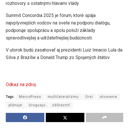
rozhovory s ostatnými hlavami vlády.
Summit Concordia 2025 je fórum, ktoré spája
najvplyvnejších vodcov na svete na podporu dialógu,
podporuje spoluprácu a spolu položí základy
spravodlivejšej a udržateľnejšej budúcnosti.
V utorok budú zasahovať aj prezidenti Luiz Innacio Lula da
Silva z Brazílie a Donald Trump zo Spojených štátov.
Odkaz na zdroj
Tags:
MercoPress
multilateralizmu
Orsi
otvorenie
plánuje
Uruguaju
zdôrazniť