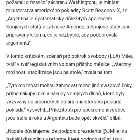
požádali o finanční záchranu Washingtonu, je ministr
ministerstva amerického pokladny Scott Bessen v X, že
„Argentina je systematicky důležitým spojencem
Spojených států v Latinské Americe, a Spojené státy jsou
připraveny k tomu, co je nezbytné, aby podporovala
argumentu“.
V tomto kritickém scénáři pro pokrok svobody (LLA) Milei,
tváří v tvář legislativním volbám příštího měsíce, „všechny
možnosti stabilizace jsou na stole,“ trvala na tom.
„Tyto možnosti mohou zahrnovat mimo jiné swapové linky,
přímé nákupy měn a nákupy veřejných dluhů, které byly
vyzývány do amerických dolarů ministerstva pokladů
pokladu,“ vysvětlil. „Příležitosti pro soukromé investice
jsou stále široké a Argentina bude opět skvělá,“ slíbil.
„Nadále důvěřujeme, že podpora prezidenta @JMilei na
fiskální disciplínu a reformy, které podporují růst, jsou