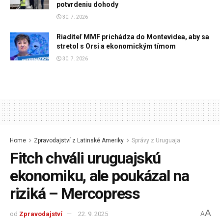
potvrdeniu dohody
30. 7. 2026
Riaditeľ MMF prichádza do Montevidea, aby sa
stretol s Orsi a ekonomickým tímom
30. 7. 2026
Home
Zpravodajství z Latinské Ameriky
Správy z Uruguaja
Fitch chváli uruguajskú
ekonomiku, ale poukázal na
riziká – Mercopress
A
od
Zpravodajství
22. 9. 2025
A