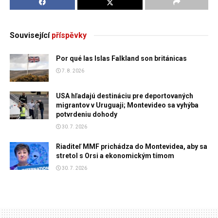
Související
příspěvky
Por qué las Islas Falkland son británicas
7. 8. 2026
USA hľadajú destináciu pre deportovaných
migrantov v Uruguaji; Montevideo sa vyhýba
potvrdeniu dohody
30. 7. 2026
Riaditeľ MMF prichádza do Montevidea, aby sa
stretol s Orsi a ekonomickým tímom
30. 7. 2026