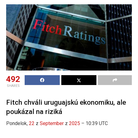
492
SHARES
Fitch chváli uruguajskú ekonomiku, ale
poukázal na riziká
Pondelok,
22
z
September
z
2025
– 10:39 UTC