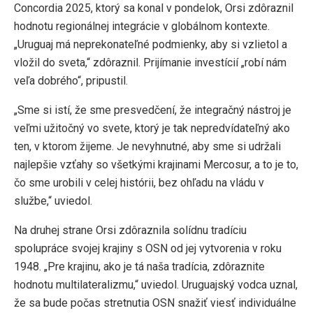
Concordia 2025, ktorý sa konal v pondelok, Orsi zdôraznil
hodnotu regionálnej integrácie v globálnom kontexte.
„Uruguaj má neprekonateľné podmienky, aby si vzlietol a
vložil do sveta,“ zdôraznil. Prijímanie investícií „robí nám
veľa dobrého“, pripustil.
„Sme si istí, že sme presvedčení, že integračný nástroj je
veľmi užitočný vo svete, ktorý je tak nepredvídateľný ako
ten, v ktorom žijeme. Je nevyhnutné, aby sme si udržali
najlepšie vzťahy so všetkými krajinami Mercosur, a to je to,
čo sme urobili v celej histórii, bez ohľadu na vládu v
službe,“ uviedol.
Na druhej strane Orsi zdôraznila solídnu tradíciu
spolupráce svojej krajiny s OSN od jej vytvorenia v roku
1948. „Pre krajinu, ako je tá naša tradícia, zdôraznite
hodnotu multilateralizmu,“ uviedol. Uruguajský vodca uznal,
že sa bude počas stretnutia OSN snažiť viesť individuálne