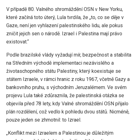
V případě 80. Valného shromáždění OSN v New Yorku,
které začíná toto úterý, Lula tvrdila, že „to, co se děje v
Gaze, není jen vyhlazení palestinského lidu, ale pokus
zničit jejich sen o národě. Izrael i Palestina mají právo
existovat.“
Podle brazilské vlády vyžadují mír, bezpečnost a stabilita
na Středním východě implementaci nezávislého a
životaschopného státu Palestiny, který koexistuje se
státem Izraele, v rámci hranic z roku 1967, včetně Gazy a
bankovního pruhu, s východním Jeruzalémem. Ve svém
projevu Lula také zdůraznila, že palestinská otázka se
objevila před 78 lety, kdy Valné shromáždění OSN přijalo
plán rozdělení, což vedlo k pohledu dvou států. Nicméně,
pouze jeden se zhmotnil: to Izrael.
„Konflikt mezi Izraelem a Palestinou je důležitým