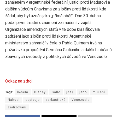
zahájeném v argentinské federální justici proti Madurovi a
dalším vůdcům Chavisma za zločiny proti lidskosti, kde
žádal, aby byl uznán jako „přímá oběť“. Dne 30. dubna
podal první trestní oznámení za mučení v zajetí.
Organizace amerických států v té době klasifikovala
zadržení jako zločin proti lidskosti. Argentinské
ministerstvo zahraničí v čele s Pablo Quirnem trvá na
požadavku propuštění Germána Giulianiho a dalších občanů
zbavených svobody z politických důvodů ve Venezuele.
Odkaz na zdroj
Tags:
během
Disney
Gallo
jdeš
jeho
mučení
Nahuel
popisuje
sarkastické
Venezuele
zadržování