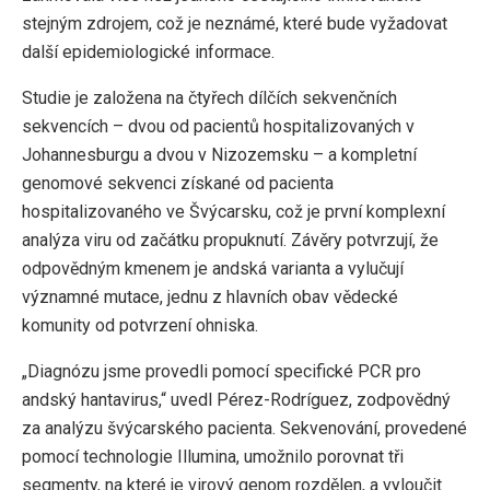
stejným zdrojem, což je neznámé, které bude vyžadovat
další epidemiologické informace.
Studie je založena na čtyřech dílčích sekvenčních
sekvencích – dvou od pacientů hospitalizovaných v
Johannesburgu a dvou v Nizozemsku – a kompletní
genomové sekvenci získané od pacienta
hospitalizovaného ve Švýcarsku, což je první komplexní
analýza viru od začátku propuknutí. Závěry potvrzují, že
odpovědným kmenem je andská varianta a vylučují
významné mutace, jednu z hlavních obav vědecké
komunity od potvrzení ohniska.
„Diagnózu jsme provedli pomocí specifické PCR pro
andský hantavirus,“ uvedl Pérez-Rodríguez, zodpovědný
za analýzu švýcarského pacienta. Sekvenování, provedené
pomocí technologie Illumina, umožnilo porovnat tři
segmenty, na které je virový genom rozdělen, a vyloučit