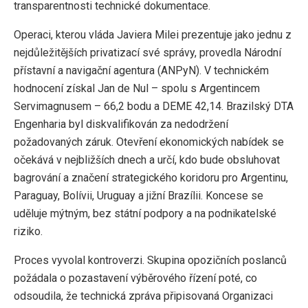
transparentnosti technické dokumentace.
Operaci, kterou vláda Javiera Milei prezentuje jako jednu z
nejdůležitějších privatizací své správy, provedla Národní
přístavní a navigační agentura (ANPyN). V technickém
hodnocení získal Jan de Nul – spolu s Argentincem
Servimagnusem – 66,2 bodu a DEME 42,14. Brazilský DTA
Engenharia byl diskvalifikován za nedodržení
požadovaných záruk. Otevření ekonomických nabídek se
očekává v nejbližších dnech a určí, kdo bude obsluhovat
bagrování a značení strategického koridoru pro Argentinu,
Paraguay, Bolívii, Uruguay a jižní Brazílii. Koncese se
uděluje mýtným, bez státní podpory a na podnikatelské
riziko.
Proces vyvolal kontroverzi. Skupina opozičních poslanců
požádala o pozastavení výběrového řízení poté, co
odsoudila, že technická zpráva připisovaná Organizaci