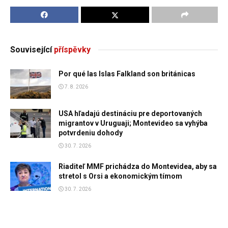
Související
příspěvky
Por qué las Islas Falkland son británicas
7. 8. 2026
USA hľadajú destináciu pre deportovaných
migrantov v Uruguaji; Montevideo sa vyhýba
potvrdeniu dohody
30. 7. 2026
Riaditeľ MMF prichádza do Montevidea, aby sa
stretol s Orsi a ekonomickým tímom
30. 7. 2026