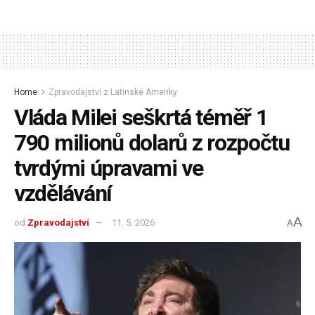
Home
Zpravodajství z Latinské Ameriky
Vláda Milei seškrtá téměř 1
790 milionů dolarů z rozpočtu
tvrdými úpravami ve
vzdělávání
A
od
Zpravodajství
11. 5. 2026
A