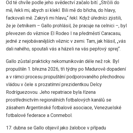
Od té chvíle podle jeho svědectví začalo bití. „Strčili do
mě, řekli mi, abych si klekl. Bili mě do břicha, do hlavy,
fackovali mě. Zakryli mi hlavu,“ řekl. Když úředníci zjistili,
že je četníkem – Gallo prohlásil, že pracuje na celnici –, byl
převezen do věznice El Rodeo I na předměstí Caracasu,
jedné z nejobávanějších věznic v zemi. Tam, jak hlásil, „vás
dali nahého, spoutali vás a házeli na vás pepřový sprej“.
Gallo zůstal prakticky nekomunikován déle než rok. Byl
propuštěn 1. března 2026, tři týdny po Madurově dopadení
a v rámci procesu propuštění podporovaného přechodnou
vládou v čele s prozatímní prezidentkou Delcy
Rodríguezovou. Jeho repatriace byla řízena
prostřednictvím regionálních fotbalových kanálů se
zásahem Argentinské fotbalové asociace, Venezuelské
fotbalové federace a Conmebol.
17. dubna se Gallo objevil jako žalobce v případu