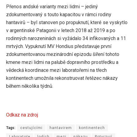
Přenos andské varianty mezi lidmi – jediný
zdokumentovaný s touto kapacitou v rámci rodiny
hantavirů – byl stanoven po propuknutí, které se vyskytlo
v argentinské Patagonii v letech 2018 až 2019 a po
rodinných narozeninách si vyžádalo 34 infikovaných a 11
mrtvých. Vypuknutí MV Hondius představuje první
zdokumentovanou mezinárodní epizodu šíření tohoto
kmene mezi lidmi na palubě dopravního prostředku a
vědecká koordinace mezi laboratořemi na třech
kontinentech umožnila rekonstruovat řetězec nákazy
během několika týdnů.
Odkaz na zdroj
Tags:
cestujícími
hantavirem
kontinentech
Laboratoře
lodích
mezi
nákazu
Potvrzují