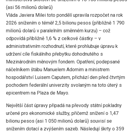
(asi 56 milionů dolarů)
Vláda Javiera Milei toto pondělí upravila rozpočet na rok
2026 snížením o téměř 2,5 bilionu pesos (přibližně 1 790
milionů dolarů v paralelním směnném kurzu) – což
odpovídá přibližně 1,6 % z celkové částky – v
administrativním rozhodnutí, které prohlubuje úpravu k
udržení cíle fiskálního přebytku dohodnutého s
Mezinárodním měnovým fondem. Opatření, podepsané
náčelníkem štábu Manuelem Adornim a ministrem
hospodářství Luisem Caputem, přichází den před čtvrtým
pochodem federální univerzity svolaným na toto úterý s
epicentrem na Plaza de Mayo.
Největší část úpravy připadá na převody státní pokladny
určené pro ekonomické služby, přičemž snížení o 1,47
bilionu pesos (asi 1 050 milionů dolarů) souvisí se
snížením dotací a zvýšením sazeb. Následují škrty o 359