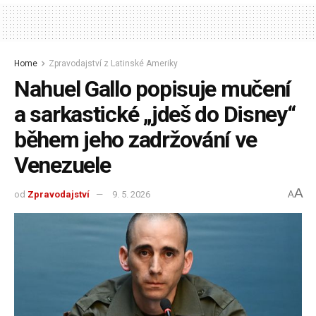
Home
Zpravodajství z Latinské Ameriky
Nahuel Gallo popisuje mučení
a sarkastické „jdeš do Disney“
během jeho zadržování ve
Venezuele
A
od
Zpravodajství
9. 5. 2026
A