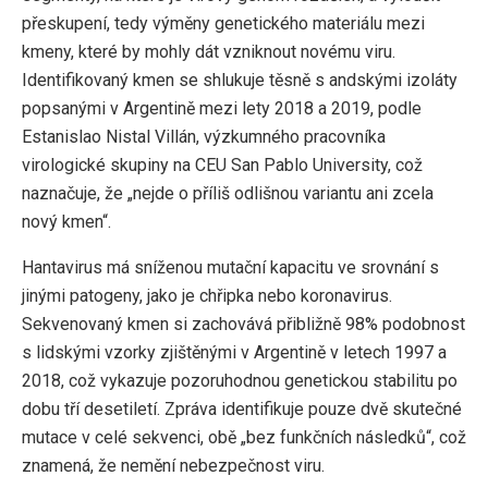
přeskupení, tedy výměny genetického materiálu mezi
kmeny, které by mohly dát vzniknout novému viru.
Identifikovaný kmen se shlukuje těsně s andskými izoláty
popsanými v Argentině mezi lety 2018 a 2019, podle
Estanislao Nistal Villán, výzkumného pracovníka
virologické skupiny na CEU San Pablo University, což
naznačuje, že „nejde o příliš odlišnou variantu ani zcela
nový kmen“.
Hantavirus má sníženou mutační kapacitu ve srovnání s
jinými patogeny, jako je chřipka nebo koronavirus.
Sekvenovaný kmen si zachovává přibližně 98% podobnost
s lidskými vzorky zjištěnými v Argentině v letech 1997 a
2018, což vykazuje pozoruhodnou genetickou stabilitu po
dobu tří desetiletí. Zpráva identifikuje pouze dvě skutečné
mutace v celé sekvenci, obě „bez funkčních následků“, což
znamená, že nemění nebezpečnost viru.