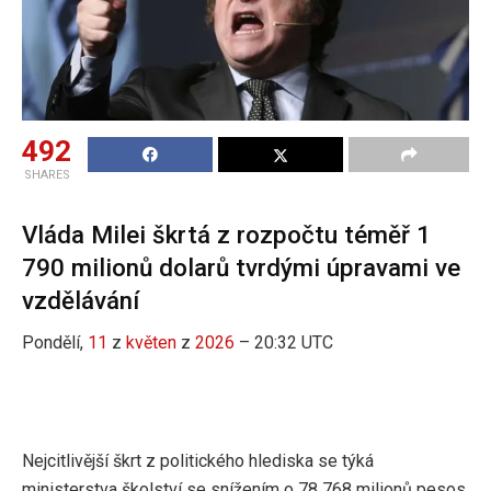
492
SHARES
Vláda Milei škrtá z rozpočtu téměř 1
790 milionů dolarů tvrdými úpravami ve
vzdělávání
Pondělí,
11
z
květen
z
2026
– 20:32 UTC
Nejcitlivější škrt z politického hlediska se týká
ministerstva školství se snížením o 78 768 milionů pesos