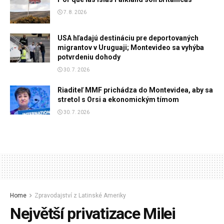
7. 8. 2026
USA hľadajú destináciu pre deportovaných
migrantov v Uruguaji; Montevideo sa vyhýba
potvrdeniu dohody
30. 7. 2026
Riaditeľ MMF prichádza do Montevidea, aby sa
stretol s Orsi a ekonomickým tímom
30. 7. 2026
Home
Zpravodajství z Latinské Ameriky
Největší privatizace Milei