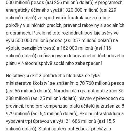
000 milionů pesos (asi 256 milionů dolarů) v programech
energeticky účinného využití, 320 000 milionů (asi 229
milionů dolarů) ve sportovní infrastruktuře a drobné
položky v silničních pracích, prevenci rakoviny a sociálních
programech. Paralelně toto rozhodnutí posiluje úvěry ve
výši 500 000 milionů pesos (asi 357 milionů dolarů) na
výplatu penzijních trestů a 162 000 milionů (asi 116
milionů dolarů) na financování dobrovolného důchodového
plánu v Národní správě sociálního zabezpečení.
Nejcitlivější škrt z politického hlediska se týká
ministerstva školství se snížením o 78 768 milionů pesos
(asi 56 milionů dolarů). Národní plán gramotnosti ztrácí 35
288 milionů (asi 25 milionů dolarů), hlavně v převodech do
provincií; fond pro kompenzaci platů učitelů je zrušen za 8
929 milionů (asi 6,4 milionů dolarů); Školní infrastruktura a
vybavení trpí úpravou ve výši 21 686 milionů (asi 15,5
milionů dolarů). Státní společnost Educ.ar přichází o