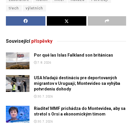
třech
výletních
Související
příspěvky
Por qué las Islas Falkland son británicas
7. 8. 2026
USA hľadajú destináciu pre deportovaných
migrantov v Uruguaji; Montevideo sa vyhýba
potvrdeniu dohody
30. 7. 2026
Riaditeľ MMF prichádza do Montevidea, aby sa
stretol s Orsi a ekonomickým tímom
30. 7. 2026