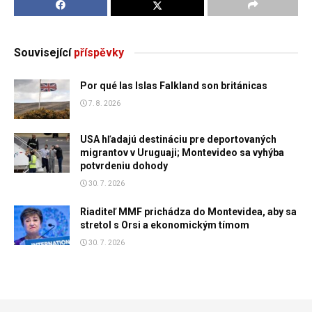
Související
příspěvky
Por qué las Islas Falkland son británicas
7. 8. 2026
USA hľadajú destináciu pre deportovaných
migrantov v Uruguaji; Montevideo sa vyhýba
potvrdeniu dohody
30. 7. 2026
Riaditeľ MMF prichádza do Montevidea, aby sa
stretol s Orsi a ekonomickým tímom
30. 7. 2026