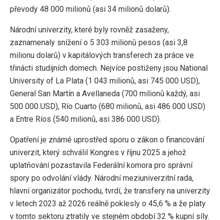
převody 48 000 milionů (asi 34 milionů dolarů).
Národní univerzity, které byly rovněž zasaženy,
zaznamenaly snížení o 5 303 milionů pesos (asi 3,8
milionu dolarů) v kapitálových transferech za práce ve
třinácti studijních domech. Nejvíce postiženy jsou National
University of La Plata (1 043 milionů, asi 745 000 USD),
General San Martín a Avellaneda (700 milionů každý, asi
500 000 USD), Río Cuarto (680 milionů, asi 486 000 USD)
a Entre Ríos (540 milionů, asi 386 000 USD).
Opatření je známé uprostřed sporu o zákon o financování
univerzit, který schválil Kongres v říjnu 2025 a jehož
uplatňování pozastavila Federální komora pro správní
spory po odvolání vlády. Národní meziuniverzitní rada,
hlavní organizátor pochodu, tvrdí, že transfery na univerzity
v letech 2023 až 2026 reálně poklesly o 45,6 % a že platy
v tomto sektoru ztratily ve stejném období 32 % kupní síly.