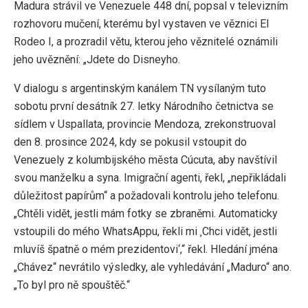
Madura strávil ve Venezuele 448 dní, popsal v televizním
rozhovoru mučení, kterému byl vystaven ve věznici El
Rodeo I, a prozradil větu, kterou jeho věznitelé oznámili
jeho uvěznění: „Jdete do Disneyho.
V dialogu s argentinským kanálem TN vysílaným tuto
sobotu první desátník 27. letky Národního četnictva se
sídlem v Uspallata, provincie Mendoza, zrekonstruoval
den 8. prosince 2024, kdy se pokusil vstoupit do
Venezuely z kolumbijského města Cúcuta, aby navštívil
svou manželku a syna. Imigrační agenti, řekl, „nepřikládali
důležitost papírům“ a požadovali kontrolu jeho telefonu.
„Chtěli vidět, jestli mám fotky se zbraněmi. Automaticky
vstoupili do mého WhatsAppu, řekli mi ‚Chci vidět, jestli
mluvíš špatně o mém prezidentovi‘,“ řekl. Hledání jména
„Chávez“ nevrátilo výsledky, ale vyhledávání „Maduro“ ano.
„To byl pro ně spouštěč.“