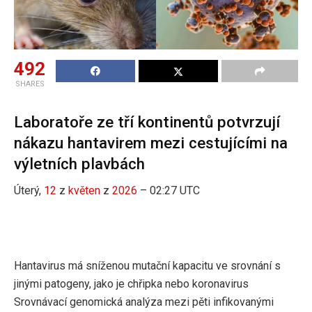
492
SHARES
Laboratoře ze tří kontinentů potvrzují
nákazu hantavirem mezi cestujícími na
výletních plavbách
Úterý,
12
z
květen
z
2026
– 02:27 UTC
Hantavirus má sníženou mutační kapacitu ve srovnání s
jinými patogeny, jako je chřipka nebo koronavirus
Srovnávací genomická analýza mezi pěti infikovanými