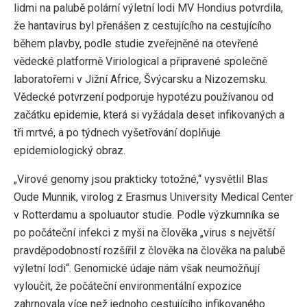
lidmi na palubě polární výletní lodi MV Hondius potvrdila,
že hantavirus byl přenášen z cestujícího na cestujícího
během plavby, podle studie zveřejněné na otevřené
vědecké platformě Viriological a připravené společně
laboratořemi v Jižní Africe, Švýcarsku a Nizozemsku.
Vědecké potvrzení podporuje hypotézu používanou od
začátku epidemie, která si vyžádala deset infikovaných a
tři mrtvé, a po týdnech vyšetřování doplňuje
epidemiologický obraz.
„Virové genomy jsou prakticky totožné,“ vysvětlil Blas
Oude Munnik, virolog z Erasmus University Medical Center
v Rotterdamu a spoluautor studie. Podle výzkumníka se
po počáteční infekci z myši na člověka „virus s největší
pravděpodobností rozšířil z člověka na člověka na palubě
výletní lodi“. Genomické údaje nám však neumožňují
vyloučit, že počáteční environmentální expozice
zahrnovala více než jednoho cestujícího infikovaného