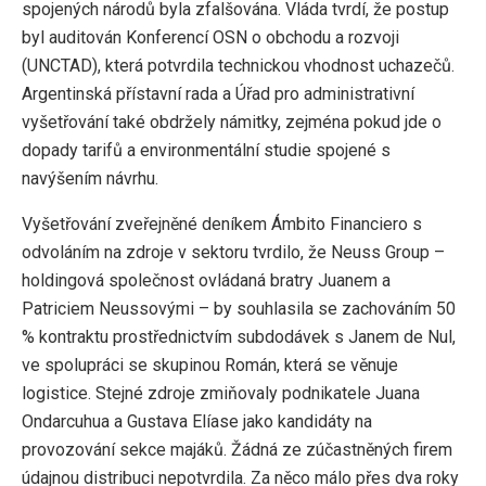
spojených národů byla zfalšována. Vláda tvrdí, že postup
byl auditován Konferencí OSN o obchodu a rozvoji
(UNCTAD), která potvrdila technickou vhodnost uchazečů.
Argentinská přístavní rada a Úřad pro administrativní
vyšetřování také obdržely námitky, zejména pokud jde o
dopady tarifů a environmentální studie spojené s
navýšením návrhu.
Vyšetřování zveřejněné deníkem Ámbito Financiero s
odvoláním na zdroje v sektoru tvrdilo, že Neuss Group –
holdingová společnost ovládaná bratry Juanem a
Patriciem Neussovými – by souhlasila se zachováním 50
% kontraktu prostřednictvím subdodávek s Janem de Nul,
ve spolupráci se skupinou Román, která se věnuje
logistice. Stejné zdroje zmiňovaly podnikatele Juana
Ondarcuhua a Gustava Elíase jako kandidáty na
provozování sekce majáků. Žádná ze zúčastněných firem
údajnou distribuci nepotvrdila. Za něco málo přes dva roky