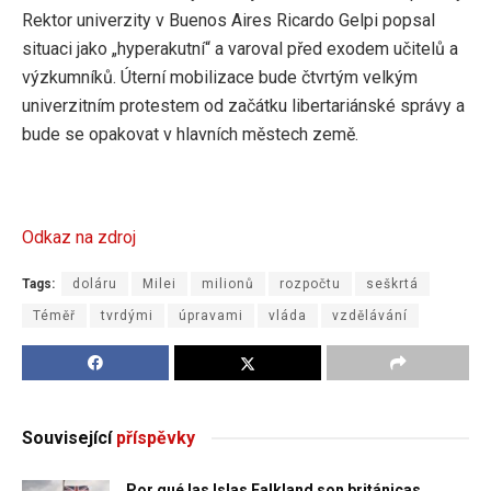
Rektor univerzity v Buenos Aires Ricardo Gelpi popsal
situaci jako „hyperakutní“ a varoval před exodem učitelů a
výzkumníků. Úterní mobilizace bude čtvrtým velkým
univerzitním protestem od začátku libertariánské správy a
bude se opakovat v hlavních městech země.
Odkaz na zdroj
Tags:
doláru
Milei
milionů
rozpočtu
seškrtá
Téměř
tvrdými
úpravami
vláda
vzdělávání
Související
příspěvky
Por qué las Islas Falkland son británicas