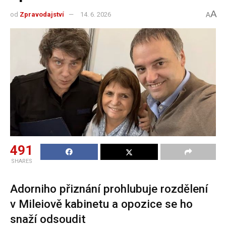
A
od
Zpravodajství
14. 6. 2026
A
491
SHARES
Adorniho přiznání prohlubuje rozdělení
v Mileiově kabinetu a opozice se ho
snaží odsoudit