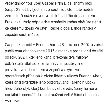
Argentinský YouTuber Gaspar Prim Díaz, známý jako
Gaspi, 23 let, byl jedním ze šesti lidí, kteří tuto neděli
zemřeli při srážce dvou vrtulníků nad Rio de Janeirem.
Brazilské úřady odpoledne oznámily jména obětí neštěstí,
ke kterému došlo ve čtvrti Recreio dos Bandeirantes v
západní části města.
Gaspi se narodil v Buenos Aires 28. prosince 2002 a začal
publikovat obsah v roce 2015 a masové proslulosti dosáhl
od roku 2021, kdy jeho kanál překonal dva miliony
odběratelů. Stal se známým svým neuctivým a
provokativním humorem a zejména svými videi
spontánních přístupů k cizím lidem v ulicích Buenos Aires,
které charakterizuje jeho pozdrav „ahoj“ a jeho hluboký
hlas. Jeho styl, který kombinoval parodii, černý humor a
sociální komentáře, ho stál stažení velké části obsahu na
YouTube.