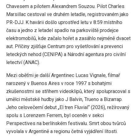
Chavesem a pilotem Alexandrem Souzou. Pilot Charles
Marsillac cestoval ve druhém letadle, registrovaném jako
PR-DJJ. K havárii došlo uprostřed letu v 8:59 místního
času a jedno z letadel spadlo na parkoviště prodejce
elektromobilů, kde začalo hořet a zasáhlo nejméně dvacet
aut. Příčiny zjišťuje Centrum pro vyšetřování a prevenci
leteckých nehod (CENIPA) a Národní agentura pro civilní
letectví (ANAC).
Mezi oběťmi je další Argentinec Lucas Vignale, filmař
narozený v Buenos Aires v roce 1997 s bohatými
zkušenostmi se střihem videoklipů, který spolupracoval s
umělci městské hudby jako J Balvin, Trueno a Bizarrap.
Jeho celovečerní debut „El tren Fluvial“ (2026), režírovaný
spolu s Lorenzem Ferrem, byl oceněn v sekci
Perspectives na berlínském festivalu. Smrt obou tvůrců
vyvolala v Argentině a regionu četná vyjádření lítosti.