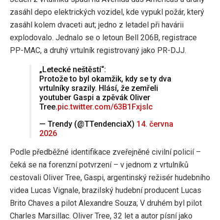
zasáhl depo elektrických vozidel, kde vypukl požár, který
zasáhl kolem dvaceti aut; jedno z letadel při havárii
explodovalo. Jednalo se o letoun Bell 206B, registrace
PP-MAC, a druhý vrtulník registrovaný jako PR-DJJ.
„Letecké neštěstí“:
Protože to byl okamžik, kdy se ty dva
vrtulníky srazily. Hlásí, že zemřeli
youtuber Gaspi a zpěvák Oliver
Tree.
pic.twitter.com/63B1Fxjslc
— Trendy (@TTendenciaX)
14. června
2026
Podle předběžné identifikace zveřejněné civilní policií –
čeká se na forenzní potvrzení – v jednom z vrtulníků
cestovali Oliver Tree, Gaspi, argentinský režisér hudebního
videa Lucas Vignale, brazilský hudební producent Lucas
Brito Chaves a pilot Alexandre Souza; V druhém byl pilot
Charles Marsillac. Oliver Tree, 32 let a autor písní jako