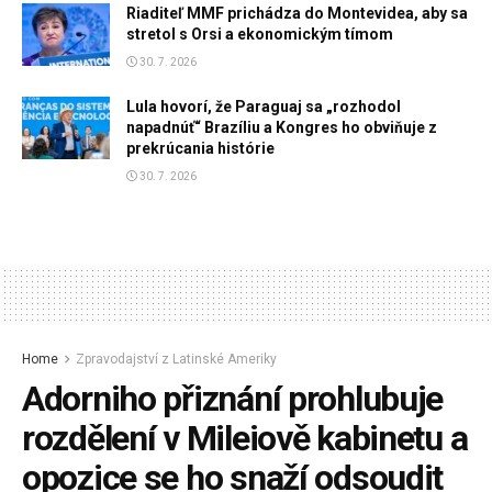
Riaditeľ MMF prichádza do Montevidea, aby sa
stretol s Orsi a ekonomickým tímom
30. 7. 2026
Lula hovorí, že Paraguaj sa „rozhodol
napadnúť“ Brazíliu a Kongres ho obviňuje z
prekrúcania histórie
30. 7. 2026
Home
Zpravodajství z Latinské Ameriky
Adorniho přiznání prohlubuje
rozdělení v Mileiově kabinetu a
opozice se ho snaží odsoudit