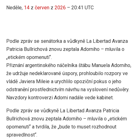
Neděle,
14
z
červen
z
2026
– 20:41 UTC
Podle zpráv se senátorka a vůdkyně La Libertad Avanza
Patricia Bullrichová znovu zeptala Adorniho – mluvila o
„etickém opomenutí“.
Přiznání argentinského náčelníka štábu Manuela Adorniho,
že udržuje nedeklarované úspory, prohloubilo rozpory ve
vládě Javiera Mileie a urychlilo opoziční pokus o jeho
odstranění prostřednictvím návrhu na vyslovení nedůvěry.
Navzdory kontroverzi Adorni nadále vede kabinet.
Podle zpráv se vůdkyně La Libertad Avanza Patricia
Bullrichová znovu zeptala Adorniho – mluvila o „etickém
opomenutí“ a tvrdila, že „bude to muset rozhodnout
spravedlnost“.