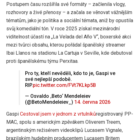
Postupem času rozšířila své formáty – začlenila vlogy,
rozhovory a živé přenosy – a začala se věnovat vážnějším
tématům, jako je politika a sociální témata, aniž by opustila
svůj komediální tón. V roce 2025 získal mezinárodní
viditelnost účastí na „La Velada del Año V“, boxerské akci
mezi tvůrci obsahu, kterou pořádal španělský streamer
Ibai Llanos na stadionu La Cartuja v Seville, kde debutoval
proti španělskému týmu Perxitaa.
Pro ty, kteří nevěděli, kdo to je, Gaspi ve
své nejlepší podobě.
RIP.
pic.twitter.com/FVt7KLkp5B
— Osvaldo ‚Beto‘ Mendeleiev
(@BetoMendeleiev_)
14. června 2026
Gaspi
Cestoval jsem v jednom z vrtulníků
registrovaný PP-
MAC, spolu s americkým zpěvákem Oliverem Treem,
argentinským režisérem videoklipů Lucasem Vignale,
brazilským hudebním producentem Lucasem Britem