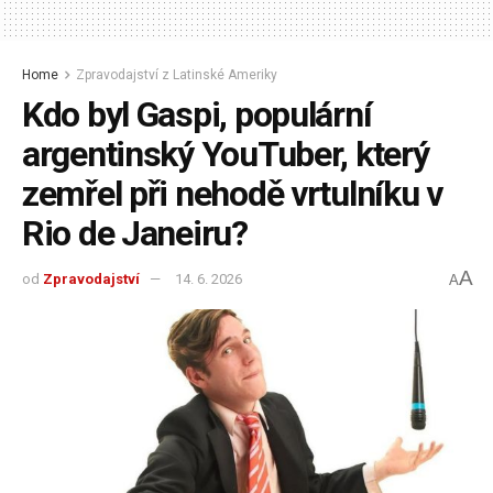
Home
Zpravodajství z Latinské Ameriky
Kdo byl Gaspi, populární
argentinský YouTuber, který
zemřel při nehodě vrtulníku v
Rio de Janeiru?
A
od
Zpravodajství
14. 6. 2026
A