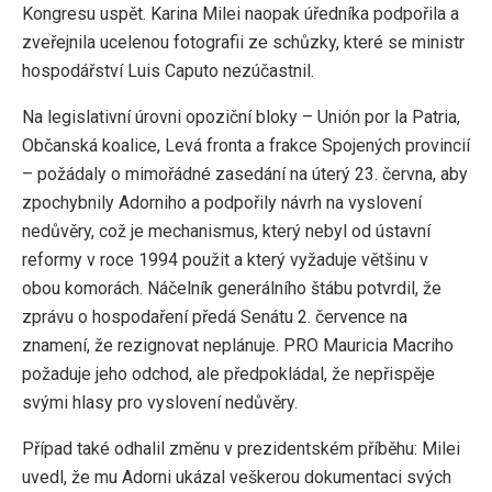
Kongresu uspět. Karina Milei naopak úředníka podpořila a
zveřejnila ucelenou fotografii ze schůzky, které se ministr
hospodářství Luis Caputo nezúčastnil.
Na legislativní úrovni opoziční bloky – Unión por la Patria,
Občanská koalice, Levá fronta a frakce Spojených provincií
– požádaly o mimořádné zasedání na úterý 23. června, aby
zpochybnily Adorniho a podpořily návrh na vyslovení
nedůvěry, což je mechanismus, který nebyl od ústavní
reformy v roce 1994 použit a který vyžaduje většinu v
obou komorách. Náčelník generálního štábu potvrdil, že
zprávu o hospodaření předá Senátu 2. července na
znamení, že rezignovat neplánuje. PRO Mauricia Macriho
požaduje jeho odchod, ale předpokládal, že nepřispěje
svými hlasy pro vyslovení nedůvěry.
Případ také odhalil změnu v prezidentském příběhu: Milei
uvedl, že mu Adorni ukázal veškerou dokumentaci svých