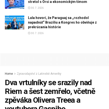
stretol s Orsi a ekonomickým tímom
30. 7. 2026
Lula hovorí, že Paraguaj sa „rozhodol
napadnúť“ Brazíliu a Kongres ho obviňuje z
prekrúcania histórie
30. 7. 2026
Home
Zpravodajství z Latinské Ameriky
Dva vrtulníky se srazily nad
Riem a šest zemřelo, včetně
zpěváka Olivera Treea a
youtubera Gaspiho