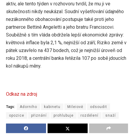
aktiv, ale tento týden v rozhovoru tvrdil, že mu ji ve
skutečnosti nikdy neukázal. Soudní vyšetřování údajného
nezákonného obohacování postupuje také proti jeho
partnerce Bettině Angeletti a jeho bratru Franciscovi.
Souběžně s tím vláda obdržela lepší ekonomické zprávy:
květnová inflace byla 2,1 %, nejnižší od září; Riziko země v
pátek uzavřelo na 437 bodech, což je nejnižší úroveň od
roku 2018; a centrální banka řetězila 107 po sobě jdoucích
kol nákupů měny.
Odkaz na zdroj
Tags:
Adorniho
kabinetu
Mileiově
odsoudit
opozice
přiznání
prohlubuje
rozdělení
snaží