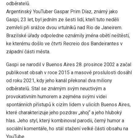
odběratelů.
Argentinský YouTuber Gaspar Prim Díaz, známý jako
Gaspi, 23 let, byl jedním ze šesti lidí, kteří tuto neděli
zemřeli při srážce dvou vrtulníků nad Rio de Janeirem.
Brazilské úřady odpoledne oznámily jména obětí neštěstí,
ke kterému došlo ve čtvrti Recreio dos Bandeirantes v
západní části města.
Gaspi se narodil v Buenos Aires 28. prosince 2002 a začal
publikovat obsah v roce 2015 a masové proslulosti dosáhl
od roku 2021, kdy jeho kanál překonal dva miliony
odběratelů. Stal se známým svým neuctivým a
provokativním humorem a zejména svými videi
spontánních přístupů k cizím lidem v ulicích Buenos Aires,
které charakterizuje jeho pozdrav „ahoj“ a jeho hluboký
hlas. Jeho styl, který kombinoval parodii, černý humor a
sociální komentáře, ho stál stažení velké části obsahu na
YouTube.