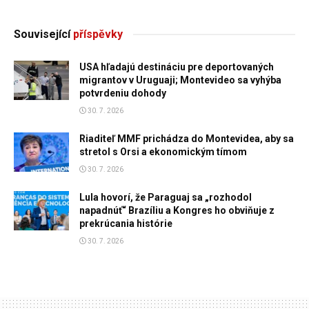
Související
příspěvky
USA hľadajú destináciu pre deportovaných
migrantov v Uruguaji; Montevideo sa vyhýba
potvrdeniu dohody
30. 7. 2026
Riaditeľ MMF prichádza do Montevidea, aby sa
stretol s Orsi a ekonomickým tímom
30. 7. 2026
Lula hovorí, že Paraguaj sa „rozhodol
napadnúť“ Brazíliu a Kongres ho obviňuje z
prekrúcania histórie
30. 7. 2026