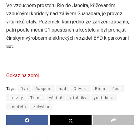
Ve vzdušném prostoru Rio de Janeira, křižovaném
vzdušnými koridory nad zálivem Guanabara, je provoz
vrtulníků stálý. Pozemek, kam jedno ze zařízení zasáhlo,
patří podle médií G1 opuštěnému kostelu a byl pronajat
čínským výrobcem elektrických vozidel BYD k parkování
aut.
Odkaz na zdroj
Tags:
Dva
Gaspiho
nad
Olivera
Riem
šest
srazily
Treea
včetně
vrtulníky
youtubera
zemřelo
zpěváka