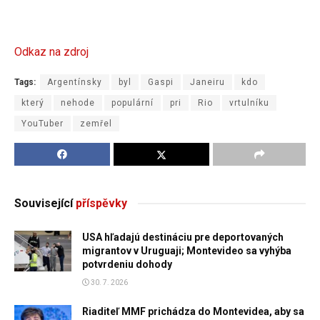
Odkaz na zdroj
Tags:
Argentínsky
byl
Gaspi
Janeiru
kdo
který
nehode
populární
pri
Rio
vrtulníku
YouTuber
zemřel
Související
příspěvky
USA hľadajú destináciu pre deportovaných
migrantov v Uruguaji; Montevideo sa vyhýba
potvrdeniu dohody
30. 7. 2026
Riaditeľ MMF prichádza do Montevidea, aby sa