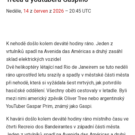
Neděle,
14
z
červen
z
2026
– 20:45 UTC
K nehodě došlo kolem deváté hodiny ráno. Jeden z
vrtulníků spadl na Avenida das Américas a druhý zasáhl
sklad elektrických vozidel
Dvě helikoptéry létající nad Rio de Janeirem se tuto neděli
ráno uprostřed letu srazily a spadly v městské části města
při nehodě, která si vyžádala šest mrtvých, jak potvrdilo
hasičské oddělení. Všechny oběti cestovaly v letadle. Byli
mezi nimi americký zpěvák Oliver Tree nebo argentinský
YouTuber Gaspar Prim, známý jako Gaspi.
K havárii došlo kolem deváté hodiny ráno místního času ve
čtvrti Recreio dos Bandeirantes v západní části města.
Jeden z vrtulníků spadl na Avenida das Américas a druhý