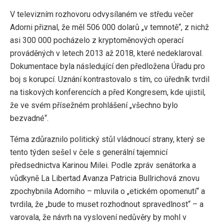
V televizním rozhovoru odvysílaném ve středu večer
Adorni přiznal, že měl 506 000 dolarů „v temnotě“, z nichž
asi 300 000 pocházelo z kryptoměnových operací
prováděných v letech 2013 až 2018, které nedeklaroval.
Dokumentace byla následující den předložena Úřadu pro
boj s korupcí. Uznání kontrastovalo s tím, co úředník tvrdil
na tiskových konferencích a před Kongresem, kde ujistil,
že ve svém přísežném prohlášení „všechno bylo
bezvadné“.
Téma zdůraznilo politický stůl vládnoucí strany, který se
tento týden sešel v čele s generální tajemnicí
předsednictva Karinou Milei. Podle zpráv senátorka a
vůdkyně La Libertad Avanza Patricia Bullrichová znovu
zpochybnila Adorniho – mluvila o „etickém opomenutí“ a
tvrdila, že „bude to muset rozhodnout spravedlnost“ – a
varovala, že návrh na vyslovení nedůvěry by mohl v