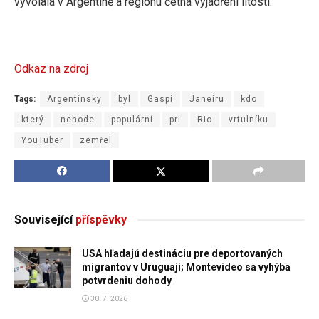
vyvolala v Argentině a regionu četná vyjádření lítosti.
Odkaz na zdroj
Tags:
Argentínsky
byl
Gaspi
Janeiru
kdo
který
nehode
populární
pri
Rio
vrtulníku
YouTuber
zemřel
Související
příspěvky
USA hľadajú destináciu pre deportovaných
migrantov v Uruguaji; Montevideo sa vyhýba
potvrdeniu dohody
30. 7. 2026