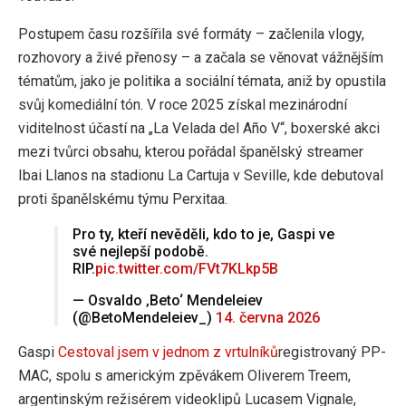
Postupem času rozšířila své formáty – začlenila vlogy,
rozhovory a živé přenosy – a začala se věnovat vážnějším
tématům, jako je politika a sociální témata, aniž by opustila
svůj komediální tón. V roce 2025 získal mezinárodní
viditelnost účastí na „La Velada del Año V“, boxerské akci
mezi tvůrci obsahu, kterou pořádal španělský streamer
Ibai Llanos na stadionu La Cartuja v Seville, kde debutoval
proti španělskému týmu Perxitaa.
Pro ty, kteří nevěděli, kdo to je, Gaspi ve
své nejlepší podobě.
RIP.
pic.twitter.com/FVt7KLkp5B
— Osvaldo ‚Beto‘ Mendeleiev
(@BetoMendeleiev_)
14. června 2026
Gaspi
Cestoval jsem v jednom z vrtulníků
registrovaný PP-
MAC, spolu s americkým zpěvákem Oliverem Treem,
argentinským režisérem videoklipů Lucasem Vignale,