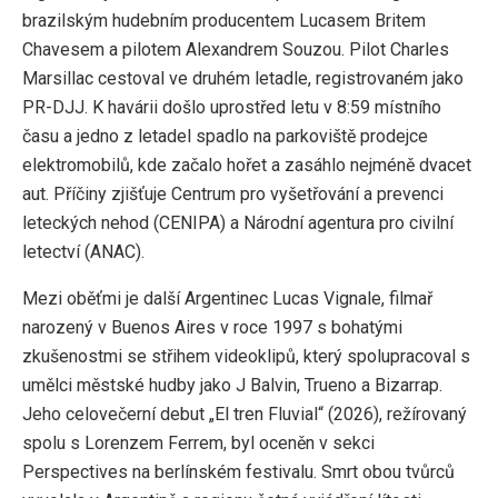
brazilským hudebním producentem Lucasem Britem
Chavesem a pilotem Alexandrem Souzou. Pilot Charles
Marsillac cestoval ve druhém letadle, registrovaném jako
PR-DJJ. K havárii došlo uprostřed letu v 8:59 místního
času a jedno z letadel spadlo na parkoviště prodejce
elektromobilů, kde začalo hořet a zasáhlo nejméně dvacet
aut. Příčiny zjišťuje Centrum pro vyšetřování a prevenci
leteckých nehod (CENIPA) a Národní agentura pro civilní
letectví (ANAC).
Mezi oběťmi je další Argentinec Lucas Vignale, filmař
narozený v Buenos Aires v roce 1997 s bohatými
zkušenostmi se střihem videoklipů, který spolupracoval s
umělci městské hudby jako J Balvin, Trueno a Bizarrap.
Jeho celovečerní debut „El tren Fluvial“ (2026), režírovaný
spolu s Lorenzem Ferrem, byl oceněn v sekci
Perspectives na berlínském festivalu. Smrt obou tvůrců