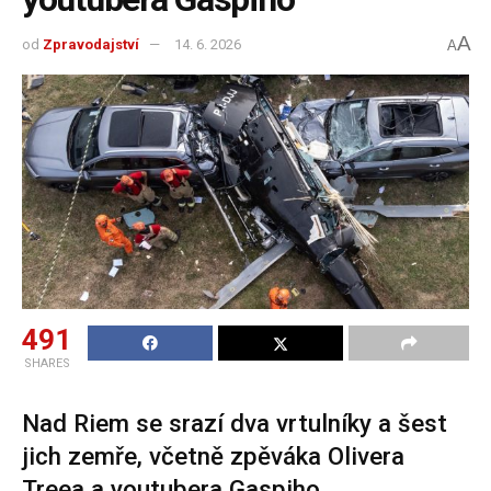
A
od
Zpravodajství
14. 6. 2026
A
491
SHARES
Nad Riem se srazí dva vrtulníky a šest
jich zemře, včetně zpěváka Olivera
Treea a youtubera Gaspiho