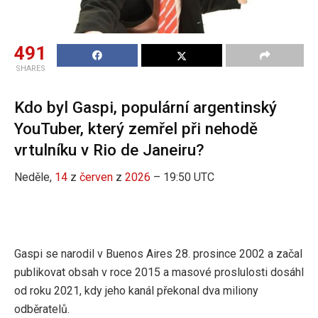
491
SHARES
Kdo byl Gaspi, populární argentinský
YouTuber, který zemřel při nehodě
vrtulníku v Rio de Janeiru?
Neděle,
14
z
červen
z
2026
– 19:50 UTC
Gaspi se narodil v Buenos Aires 28. prosince 2002 a začal
publikovat obsah v roce 2015 a masové proslulosti dosáhl
od roku 2021, kdy jeho kanál překonal dva miliony
odběratelů.