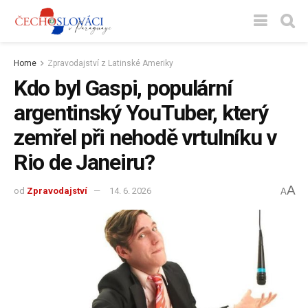
Home
Zpravodajství z Latinské Ameriky
Kdo byl Gaspi, populární
argentinský YouTuber, který
zemřel při nehodě vrtulníku v
Rio de Janeiru?
A
od
Zpravodajství
14. 6. 2026
A