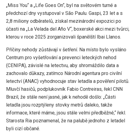
„Miss You“ a „Life Goes On“, byl na světovém turné a
předchozí dny vystupoval v São Paulu. Gaspi, 23 let a s
2,8 miliony odběratelů, získal mezinárodní expozici po
účasti na „La Velada del Año V“, boxerské akci mezi tvůrci,
kterou v roce 2025 zorganizovali španělští Ibai Llanos.
Příčiny nehody zůstávají v šetření. Na místo bylo vysláno
Centrum pro vyšetřování a prevenci leteckých nehod
(CENIPA), závislé na letectvu, aby shromáždilo data a
zachovalo důkazy, zatímco Národní agentura pro civilní
letectví (ANAC) vyhodnocuje stav letadla a pověření pilotů.
Mluvčí hasičů, podplukovník Fabio Contreiras, řekl CNN
Brazil, že stále není jasné, jak k nehodě došlo: „Části
letadla jsou rozptýleny stovky metrů daleko, takže
informace, které máme, jsou stále velmi předběžné,“ řekl.
Starosta Ria poznamenal, že na palubě jednoho z letadel
byli cizí občané.