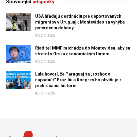
Související
příspěvky
USA hľadajú destináciu pre deportovaných
migrantov v Uruguaji; Montevideo sa vyhýba
potvrdeniu dohody
30. 7. 2026
Riaditeľ MMF prichádza do Montevidea, aby sa
stretol s Orsi a ekonomickým tímom
30. 7. 2026
Lula hovorí, že Paraguaj sa „rozhodol
napadnúť“ Brazíliu a Kongres ho obviňuje z
prekrúcania histórie
30. 7. 2026