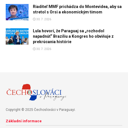
Riaditeľ MMF prichádza do Montevidea, aby sa
stretol s Orsi a ekonomickým tímom
30. 7. 2026
Lula hovorí, že Paraguaj sa „rozhodol
napadnúť“ Brazíliu a Kongres ho obviňuje z
prekrúcania histórie
30. 7. 2026
Copyright © 2025 Čechoslováci v Paraguayi.
Základní informace