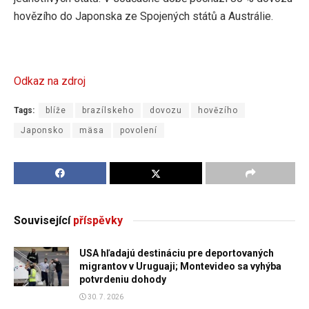
hovězího do Japonska ze Spojených států a Austrálie.
Odkaz na zdroj
Tags:
blíže
brazílskeho
dovozu
hovězího
Japonsko
mäsa
povolení
Související
příspěvky
USA hľadajú destináciu pre deportovaných
migrantov v Uruguaji; Montevideo sa vyhýba
potvrdeniu dohody
30. 7. 2026