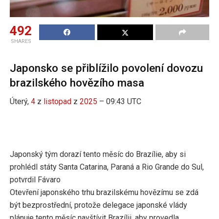
492
SHARES
Japonsko se přiblížilo povolení dovozu
brazilského hovězího masa
Úterý,
4
z
listopad
z
2025
– 09:43 UTC
Japonský tým dorazí tento měsíc do Brazílie, aby si
prohlédl státy Santa Catarina, Paraná a Rio Grande do Sul,
potvrdil Fávaro
Otevření japonského trhu brazilskému hovězímu se zdá
být bezprostřední, protože delegace japonské vlády
plánuje tento měsíc navštívit Brazílii, aby provedla