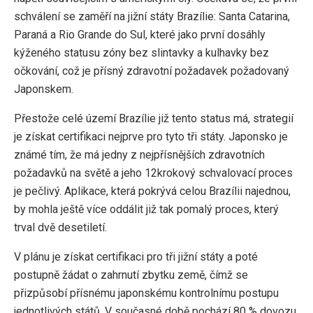
schválení se zaměří na jižní státy Brazílie: Santa Catarina,
Paraná a Rio Grande do Sul, které jako první dosáhly
kýženého statusu zóny bez slintavky a kulhavky bez
očkování, což je přísný zdravotní požadavek požadovaný
Japonskem.
Přestože celé území Brazílie již tento status má, strategií
je získat certifikaci nejprve pro tyto tři státy. Japonsko je
známé tím, že má jedny z nejpřísnějších zdravotních
požadavků na světě a jeho 12krokový schvalovací proces
je pečlivý. Aplikace, která pokrývá celou Brazílii najednou,
by mohla ještě více oddálit již tak pomalý proces, který
trval dvě desetiletí.
V plánu je získat certifikaci pro tři jižní státy a poté
postupně žádat o zahrnutí zbytku země, čímž se
přizpůsobí přísnému japonskému kontrolnímu postupu
jednotlivých států. V současné době pochází 80 % dovozu