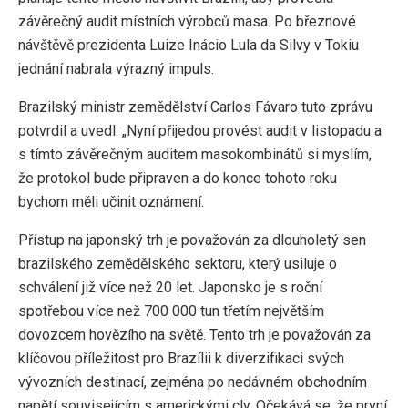
závěrečný audit místních výrobců masa. Po březnové
návštěvě prezidenta Luize Inácio Lula da Silvy v Tokiu
jednání nabrala výrazný impuls.
Brazilský ministr zemědělství Carlos Fávaro tuto zprávu
potvrdil a uvedl: „Nyní přijedou provést audit v listopadu a
s tímto závěrečným auditem masokombinátů si myslím,
že protokol bude připraven a do konce tohoto roku
bychom měli učinit oznámení.
Přístup na japonský trh je považován za dlouholetý sen
brazilského zemědělského sektoru, který usiluje o
schválení již více než 20 let. Japonsko je s roční
spotřebou více než 700 000 tun třetím největším
dovozcem hovězího na světě. Tento trh je považován za
klíčovou příležitost pro Brazílii k diverzifikaci svých
vývozních destinací, zejména po nedávném obchodním
napětí souvisejícím s americkými cly. Očekává se, že první