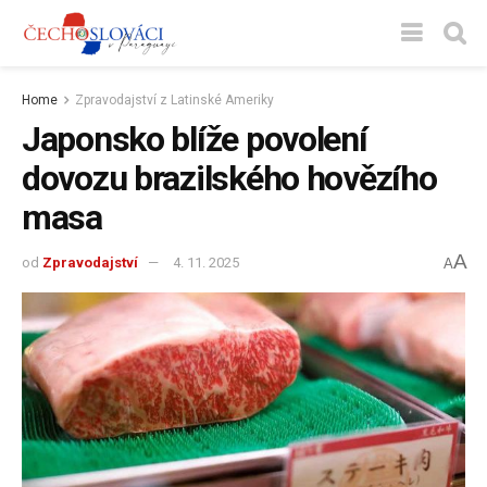
Home
Zpravodajství z Latinské Ameriky
Japonsko blíže povolení
dovozu brazilského hovězího
masa
A
od
Zpravodajství
4. 11. 2025
A