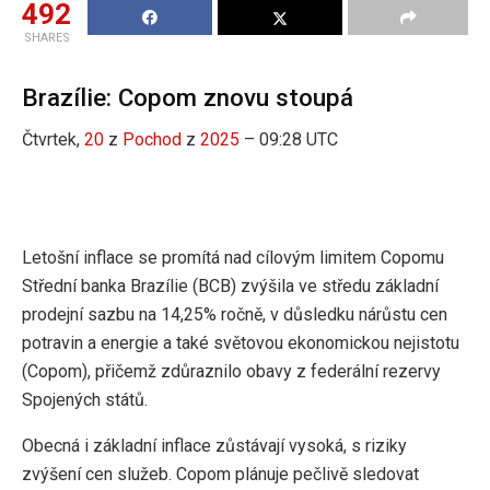
492
SHARES
Brazílie: Copom znovu stoupá
Čtvrtek,
20
z
Pochod
z
2025
– 09:28 UTC
Letošní inflace se promítá nad cílovým limitem Copomu
Střední banka Brazílie (BCB) zvýšila ve středu základní
prodejní sazbu na 14,25% ročně, v důsledku nárůstu cen
potravin a energie a také světovou ekonomickou nejistotu
(Copom), přičemž zdůraznilo obavy z federální rezervy
Spojených států.
Obecná i základní inflace zůstávají vysoká, s riziky
zvýšení cen služeb. Copom plánuje pečlivě sledovat