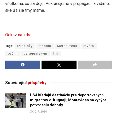
všetkému, čo sa deje. Pokračujeme v propagácii a vidíme,
aké ďalšie trhy máme.
Odkaz na zdroj
Tags:
Izraelský
mäsom
MercoPress
otvára
ovčím
paraguajským
trh
Související
příspěvky
USA hľadajú destináciu pre deportovaných
migrantov v Uruguaji; Montevideo sa vyhýba
potvrdeniu dohody
30. 7. 2026