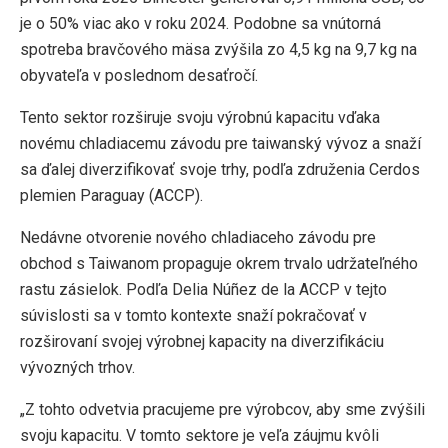
je o 50% viac ako v roku 2024. Podobne sa vnútorná
spotreba bravčového mäsa zvýšila zo 4,5 kg na 9,7 kg na
obyvateľa v poslednom desaťročí.
Tento sektor rozširuje svoju výrobnú kapacitu vďaka
novému chladiacemu závodu pre taiwanský vývoz a snaží
sa ďalej diverzifikovať svoje trhy, podľa združenia Cerdos
plemien Paraguay (ACCP).
Nedávne otvorenie nového chladiaceho závodu pre
obchod s Taiwanom propaguje okrem trvalo udržateľného
rastu zásielok. Podľa Delia Núñez de la ACCP v tejto
súvislosti sa v tomto kontexte snaží pokračovať v
rozširovaní svojej výrobnej kapacity na diverzifikáciu
vývozných trhov.
„Z tohto odvetvia pracujeme pre výrobcov, aby sme zvýšili
svoju kapacitu. V tomto sektore je veľa záujmu kvôli