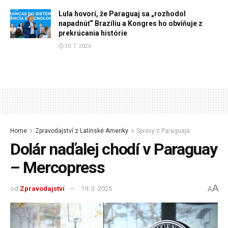
Lula hovorí, že Paraguaj sa „rozhodol
napadnúť“ Brazíliu a Kongres ho obviňuje z
prekrúcania histórie
30. 7. 2026
Home
Zpravodajství z Latinské Ameriky
Správy z Paraguaja
Dolár naďalej chodí v Paraguay
– Mercopress
A
od
Zpravodajství
19. 3. 2025
A