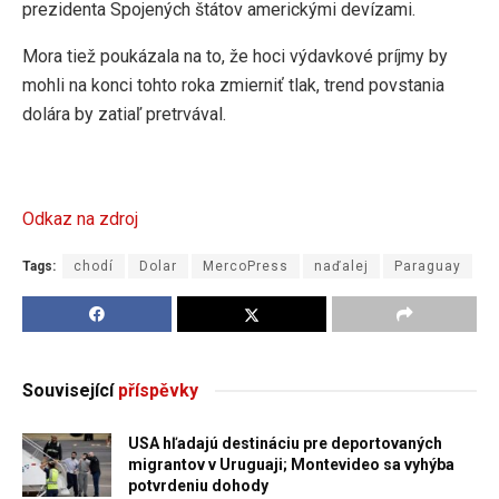
prezidenta Spojených štátov americkými devízami.
Mora tiež poukázala na to, že hoci výdavkové príjmy by
mohli na konci tohto roka zmierniť tlak, trend povstania
dolára by zatiaľ pretrvával.
Odkaz na zdroj
Tags:
chodí
Dolar
MercoPress
naďalej
Paraguay
Související
příspěvky
USA hľadajú destináciu pre deportovaných
migrantov v Uruguaji; Montevideo sa vyhýba
potvrdeniu dohody