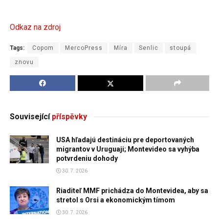
Odkaz na zdroj
Tags:
Copom
MercoPress
Míra
Senlic
stoupá
znovu
Související
příspěvky
USA hľadajú destináciu pre deportovaných
migrantov v Uruguaji; Montevideo sa vyhýba
potvrdeniu dohody
30. 7. 2026
Riaditeľ MMF prichádza do Montevidea, aby sa
stretol s Orsi a ekonomickým tímom
30. 7. 2026