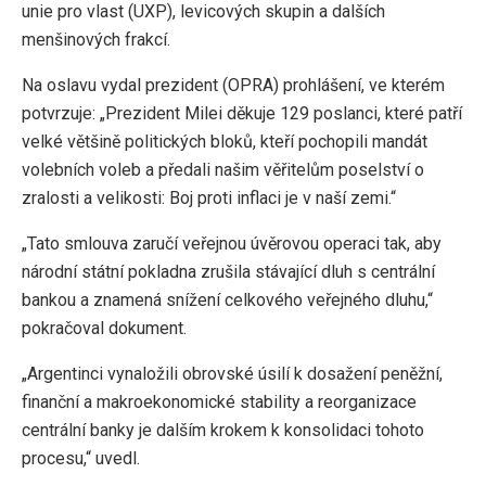
unie pro vlast (UXP), levicových skupin a dalších
menšinových frakcí.
Na oslavu vydal prezident (OPRA) prohlášení, ve kterém
potvrzuje: „Prezident Milei děkuje 129 poslanci, které patří
velké většině politických bloků, kteří pochopili mandát
volebních voleb a předali našim věřitelům poselství o
zralosti a velikosti: Boj proti inflaci je v naší zemi.“
„Tato smlouva zaručí veřejnou úvěrovou operaci tak, aby
národní státní pokladna zrušila stávající dluh s centrální
bankou a znamená snížení celkového veřejného dluhu,“
pokračoval dokument.
„Argentinci vynaložili obrovské úsilí k dosažení peněžní,
finanční a makroekonomické stability a reorganizace
centrální banky je dalším krokem k konsolidaci tohoto
procesu,“ uvedl.