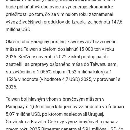
bude poháňať výrobu oviec a vygeneruje ekonomické
príležitosti po tom, čo sa v minulom roku zaznamenal
vývoz živočíšnych produktov do Izraela, za hodnotu 147,6
milióna USD.
Okrem toho Paraguay posilňuje svoj vývoz bravčového
mäsa na Taiwan s cieľom dosiahnuť 15 000 ton v roku
2025. Keďže v novembri 2022 získal prístup na trh,
zastrelili sa prepravy ošípaného mäsa do Taiwanu sami,
so zvýšením o 1 055% objem (1,52 milióna kilos) a 1
152% v hodnote (v hodnote 4,7 USD) 2025, v porovnaní s
2025.
Taiwan bol hlavným trhom s bravčovým mäsom v
Paraguay s 1,66 milióna kilogramov za hodnotu vo februári
5,07 milióna USD, po ktorom nasledovali Uruguaj,
Gruzínsko a Brazília. Celkový vývoz bravčového mäsa v
prvom roku 2025 Bimester generoval 5,91 milióna USD, čo