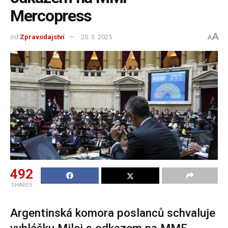
Mercopress
A
od
Zpravodajství
20. 3. 2025
A
492
SHARES
Argentinská komora poslanců schvaluje
vyhlášku Milei s odkazem na MMF