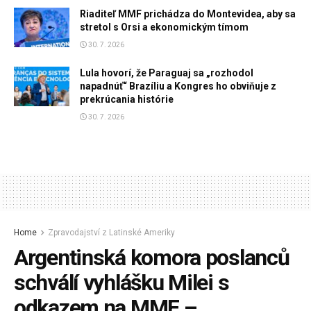
Riaditeľ MMF prichádza do Montevidea, aby sa
stretol s Orsi a ekonomickým tímom
30. 7. 2026
Lula hovorí, že Paraguaj sa „rozhodol
napadnúť“ Brazíliu a Kongres ho obviňuje z
prekrúcania histórie
30. 7. 2026
Home
Zpravodajství z Latinské Ameriky
Argentinská komora poslanců
schválí vyhlášku Milei s
odkazem na MMF –