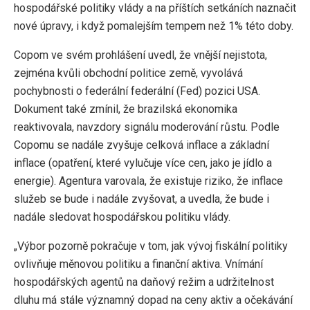
hospodářské politiky vlády a na příštích setkáních naznačit
nové úpravy, i když pomalejším tempem než 1% této doby.
Copom ve svém prohlášení uvedl, že vnější nejistota,
zejména kvůli obchodní politice země, vyvolává
pochybnosti o federální federální (Fed) pozici USA.
Dokument také zmínil, že brazilská ekonomika
reaktivovala, navzdory signálu moderování růstu. Podle
Copomu se nadále zvyšuje celková inflace a základní
inflace (opatření, které vylučuje více cen, jako je jídlo a
energie). Agentura varovala, že existuje riziko, že inflace
služeb se bude i nadále zvyšovat, a uvedla, že bude i
nadále sledovat hospodářskou politiku vlády.
„Výbor pozorně pokračuje v tom, jak vývoj fiskální politiky
ovlivňuje měnovou politiku a finanční aktiva. Vnímání
hospodářských agentů na daňový režim a udržitelnost
dluhu má stále významný dopad na ceny aktiv a očekávání