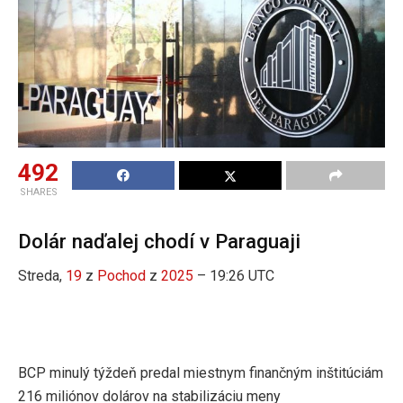
492
SHARES
Dolár naďalej chodí v Paraguaji
Streda,
19
z
Pochod
z
2025
– 19:26 UTC
BCP minulý týždeň predal miestnym finančným inštitúciám
216 miliónov dolárov na stabilizáciu meny