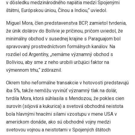
v dôsledku medzinárodného napätia medzi Spojenými
štátmi, Európskou úniou, Čínou a Indiou,“ uviedol.
Miguel Mora, člen predstavenstva BCP, zamietol tvrdenia,
že únik dolárov do Bolívie je príčinou, pričom uviedol, že
minimálny obchod v susednej krajine s Paraguajom bol
spravovaný prostredníctvom formálnych kanálov. Na
rozdiel od Argentíny, „nemáme významný obchod s
Bolíviou, aby sme z neho urobili určujúci faktor na
výmennom trhu,“ zdôraznil.
Okrem toho neformálne transakcie v hotovosti predstavujú
iba 5%, takže nemôžu vyvinúť významný tlak na dolár,
tvrdila Mora, ktorá súhlasila s Mendozou, že pokles cien
surovín (sójová a kukurica) a svetová obchodná neistota
bola hlavnými hnacími silami vzostupu v mene USA v
americkom donáde, ako sú obchodné vojny medzi
svetovou vojnou a neistotami v Spojených štátoch