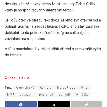
desítky, včetně nezávislého fotožurnalisty Pabla Grillo,
který je hospitalizován v intenzivní terapii.
Grilloův otec ve středu řekl tisku, že jeho syn otevřel oči a
pohnul rukama na žádost lékařů. I když jeho stav zůstává
delikátní, tento pokrok přináší naději na snížení jeho
závislosti na respirátoru.
V této souvislosti byl Milei příští víkend nucen zrušit výlet
do Izraele.
Odkaz na zdroj
Tags:
Argentinská
Komora
MercoPress
Milei
MMF
odkazem
poslanců
schválí
vyhlášku