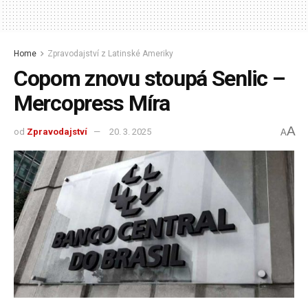
Home
Zpravodajství z Latinské Ameriky
Copom znovu stoupá Senlic –
Mercopress Míra
A
od
Zpravodajství
20. 3. 2025
A