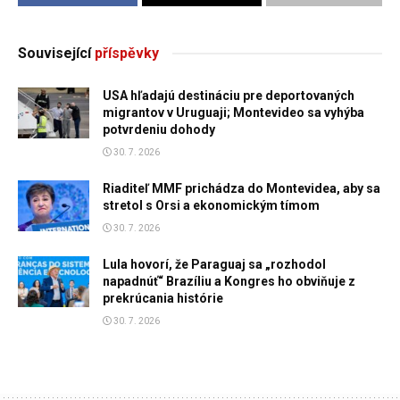
Související
příspěvky
USA hľadajú destináciu pre deportovaných
migrantov v Uruguaji; Montevideo sa vyhýba
potvrdeniu dohody
30. 7. 2026
Riaditeľ MMF prichádza do Montevidea, aby sa
stretol s Orsi a ekonomickým tímom
30. 7. 2026
Lula hovorí, že Paraguaj sa „rozhodol
napadnúť“ Brazíliu a Kongres ho obviňuje z
prekrúcania histórie
30. 7. 2026