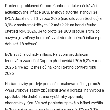
Poslední prohlášení Copom Contieene také očekávání
aktualizované inflace BCB. Měnová autorita stanoví, že
IPCA dosáhne 5,1% v roce 2025 (nad cílovou střechou) a
3,9% v nashromážděných 12 měsících na konci třetího
čtvrtletí roku 2026. Je to proto, že BCB pracuje s tím, co
nazývá „rozšířený horizon“, vzhledem k scénáři inflace po
dobu až 18 měsíců.
BCB zvýšila odhady inflace. Na svém předchozím
lednovém zasedání Copom předpovídá IPCA 5,2% v roce
2025 a 4% až 12 měsíců na konci třetího čtvrtletí roku
2026.
Nárůst sazby prodeje pomáhá obsahovat inflaci, protože
vyšší úrokové sazby způsobují úvěr a odrazují na výrobu a
spotřebu. Na druhé straně vyšší míry zpomalují
ekonomický růst. Ve své poslední zprávě o inflaci zvýšila
BCB projekci růstu pro ekonomiku v roce 2025 na 2,1%.