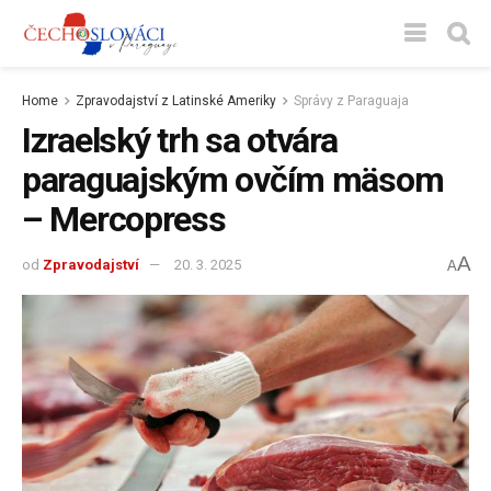
Home
Zpravodajství z Latinské Ameriky
Správy z Paraguaja
Izraelský trh sa otvára
paraguajským ovčím mäsom
– Mercopress
A
od
Zpravodajství
20. 3. 2025
A