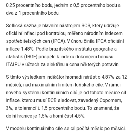
0,25 procentního bodu, jedním z 0,5 procentního bodu a
dva z 1 procentního bodu.
Sellická sazba je hlavním nástrojem BCB, který udržuje
oficiální inflaci pod kontrolou, měřeno národním indexem
spotřebitelských cen (IPCA). V únoru činila IPCA oficiální
inflace 1,48%. Podle brazilského institutu geografie a
statistik (IBGE) přispělo k indexu dokončení bonusu
ITAIPU v účtech za elektřinu a cena některých potravin.
S tímto výsledkem indikátor hromadí nárůst o 4,87% za 12
měsíců, nad maximálním limitem loňského cíle. V rámci
nového systému kontinuálních cílů je od tohoto měsíce cíl
inflace, kterou musí BCB sledovat, zavedený Copomem,
3%, s tolerancí ± 1,5 procentního bodu. To znamená, že
dolní hranice je 1,5% a horní část 4,5%.
V modelu kontinuálního cíle se cíl počítá měsíc po měsíci,