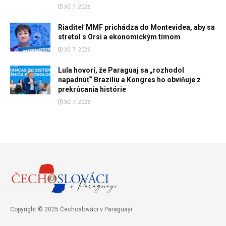
30. 7. 2026
Riaditeľ MMF prichádza do Montevidea, aby sa
stretol s Orsi a ekonomickým tímom
30. 7. 2026
Lula hovorí, že Paraguaj sa „rozhodol
napadnúť“ Brazíliu a Kongres ho obviňuje z
prekrúcania histórie
30. 7. 2026
Copyright © 2025 Čechoslováci v Paraguayi.