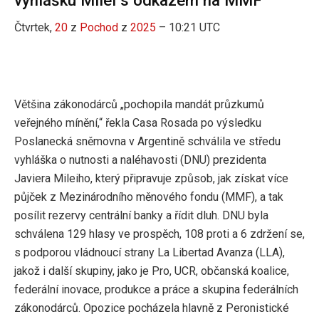
Čtvrtek,
20
z
Pochod
z
2025
– 10:21 UTC
Většina zákonodárců „pochopila mandát průzkumů
veřejného mínění,“ řekla Casa Rosada po výsledku
Poslanecká sněmovna v Argentině schválila ve středu
vyhláška o nutnosti a naléhavosti (DNU) prezidenta
Javiera Mileiho, který připravuje způsob, jak získat více
půjček z Mezinárodního měnového fondu (MMF), a tak
posílit rezervy centrální banky a řídit dluh. DNU byla
schválena 129 hlasy ve prospěch, 108 proti a 6 zdržení se,
s podporou vládnoucí strany La Libertad Avanza (LLA),
jakož i další skupiny, jako je Pro, UCR, občanská koalice,
federální inovace, produkce a práce a skupina federálních
zákonodárců. Opozice pocházela hlavně z Peronistické