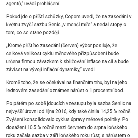
agentů,“ uvádí prohlášení.
Pokud jde o příští schůzky, Copom uvedl, že na zasedání v
květnu zvýší sazbu Senic „v menší míře“ a nedal stopy o
tom, co se stane později.
„Kromě příštího zasedání (červen) výbor posiluje, že
celková velikost cyklu měnového přizpůsobení bude
určena firmou závazkem k sbližování inflace na cíl a bude
záviset na vývoji inflační dynamiky,“ uvedl.
Kromě toho, že se očekával na finančním trhu, byl na jeho
lednovém zasedání oznámen nárůst o 1 procentní bod.
Po pátém po sobě jdoucích vzestupu byla sazba Senlic na
nejvyšší úrovni od října 2016, kdy také činila 14,25 % ročně.
Zvýšení konsolidovalo cyklus úpravy měnové politiky. Po
dosažení 10,5 % ročně mezi červnem do srpna loňského
roku začala sazba v září loňského roku růst, s nárůstem o