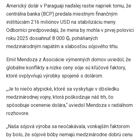
Americký dolár v Paraguaji naďalej rastie napriek tomu, že
centrálna banka (BCP) predala miestnym finančným
inštitúciám 216 miliónov USD na stabilizáciu meny.
Odborníci predpovedajú, že mena by mohla v prvej polovici
roku 2025 dosiahnuť 8 000 ₲, poháňaných
medzinárodným napätím a slabosťou sójového trhu.
Emil Mendoza z Asociácie výmenných domov uviedol, že
globálne konflikty a nízke ceny sóje sú kľúčové faktory,
ktoré ovplyvňujú výrobky spojené s dolárom.
„Je to niečo atypické, ktoré sa vyskytuje v dôsledku
medzinárodnej vojny, ktorá poškodzuje náš trh, čo
spôsobuje ocenenie dolára,“ uviedol Mendoza v radiálnom
rozhovore.
„Naša sójová výroba sa neočakávala; vonkajším faktorom
by bolo, že sójové bôby nemajú medzinárodne dobrú cenu