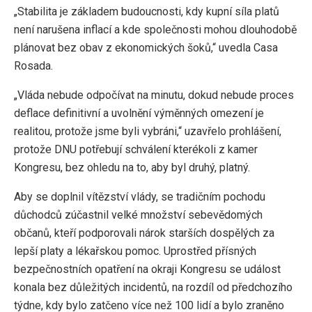
„Stabilita je základem budoucnosti, kdy kupní síla platů
není narušena inflací a kde společnosti mohou dlouhodobě
plánovat bez obav z ekonomických šoků,“ uvedla Casa
Rosada.
„Vláda nebude odpočívat na minutu, dokud nebude proces
deflace definitivní a uvolnění výměnných omezení je
realitou, protože jsme byli vybráni,“ uzavřelo prohlášení,
protože DNU potřebují schválení kterékoli z kamer
Kongresu, bez ohledu na to, aby byl druhý, platný.
Aby se doplnil vítězství vlády, se tradičním pochodu
důchodců zúčastnil velké množství sebevědomých
občanů, kteří podporovali nárok starších dospělých za
lepší platy a lékařskou pomoc. Uprostřed přísných
bezpečnostních opatření na okraji Kongresu se událost
konala bez důležitých incidentů, na rozdíl od předchozího
týdne, kdy bylo zatčeno více než 100 lidí a bylo zraněno