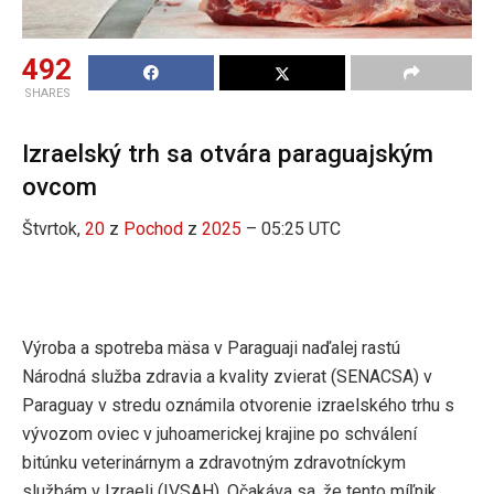
492
SHARES
Izraelský trh sa otvára paraguajským
ovcom
Štvrtok,
20
z
Pochod
z
2025
– 05:25 UTC
Výroba a spotreba mäsa v Paraguaji naďalej rastú
Národná služba zdravia a kvality zvierat (SENACSA) v
Paraguay v stredu oznámila otvorenie izraelského trhu s
vývozom oviec v juhoamerickej krajine po schválení
bitúnku veterinárnym a zdravotným zdravotníckym
službám v Izraeli (IVSAH). Očakáva sa, že tento míľnik