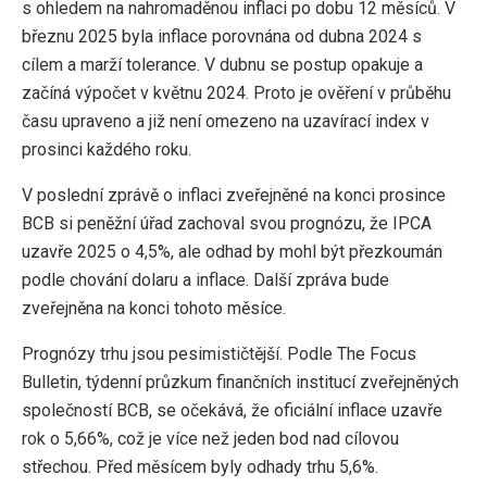
s ohledem na nahromaděnou inflaci po dobu 12 měsíců. V
březnu 2025 byla inflace porovnána od dubna 2024 s
cílem a marží tolerance. V dubnu se postup opakuje a
začíná výpočet v květnu 2024. Proto je ověření v průběhu
času upraveno a již není omezeno na uzavírací index v
prosinci každého roku.
V poslední zprávě o inflaci zveřejněné na konci prosince
BCB si peněžní úřad zachoval svou prognózu, že IPCA
uzavře 2025 o 4,5%, ale odhad by mohl být přezkoumán
podle chování dolaru a inflace. Další zpráva bude
zveřejněna na konci tohoto měsíce.
Prognózy trhu jsou pesimističtější. Podle The Focus
Bulletin, týdenní průzkum finančních institucí zveřejněných
společností BCB, se očekává, že oficiální inflace uzavře
rok o 5,66%, což je více než jeden bod nad cílovou
střechou. Před měsícem byly odhady trhu 5,6%.