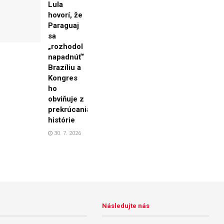
Lula
hovorí, že
Paraguaj
sa
„rozhodol
napadnúť“
Brazíliu a
Kongres
ho
obviňuje z
prekrúcania
histórie
30. 7. 2026
Následujte nás