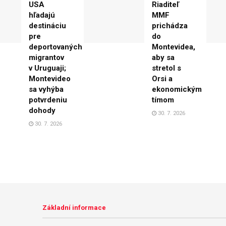
USA
Riaditeľ
hľadajú
MMF
destináciu
prichádza
pre
do
deportovaných
Montevidea,
migrantov
aby sa
v Uruguaji;
stretol s
Montevideo
Orsi a
sa vyhýba
ekonomickým
potvrdeniu
tímom
dohody
30. 7. 2026
30. 7. 2026
Základní informace