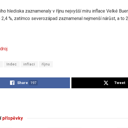
ího hlediska zaznamenaly v říjnu nejvyšší míru inflace Velké Bue
i 2,4 %, zatímco severozápad zaznamenal nejmenší nárůst, a to 2
droj
Indec
inflaci
říjnu
Share
197
Tweet
í
příspěvky