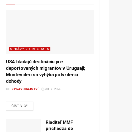
SPRÁVY Z URUGUAJA
USA hľadajú destináciu pre
deportovaných migrantov v Uruguaji;
Montevideo sa vyhýba potvrdeniu
dohody
OD
ZPRAVODAJSTVÍ
30. 7. 2026
DETAILS
ČÍST VÍCE
Riaditeľ MMF
prichádza do