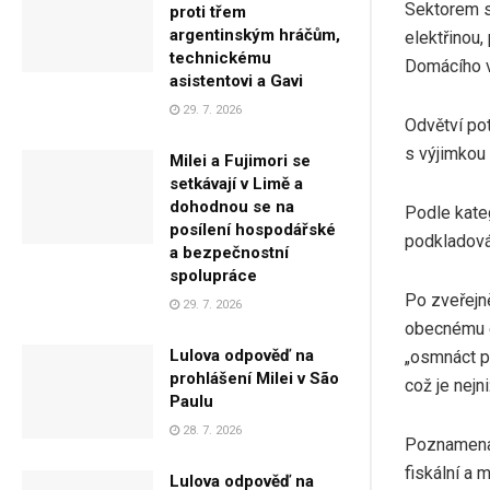
Sektorem s
proti třem
argentinským hráčům,
elektřinou
technickému
Domácího v
asistentovi a Gavi
29. 7. 2026
Odvětví pot
s výjimkou 
Milei a Fujimori se
setkávají v Limě a
dohodnou se na
Podle kateg
posílení hospodářské
podkladová
a bezpečnostní
spolupráce
Po zveřejně
29. 7. 2026
obecnému e
Lulova odpověď na
„osmnáct p
prohlášení Milei v São
což je nej
Paulu
28. 7. 2026
Poznamenal
fiskální a 
Lulova odpověď na