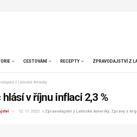
TORIE
CESTOVÁNÍ
RECEPTY
ZPRAVODAJSTVÍ Z L
odajství z Latinské Ameriky
 hlásí v říjnu inflaci 2,3 %
jství
12. 11. 2025
v
Zpravodajství z Latinské Ameriky
,
Zprávy z Arg