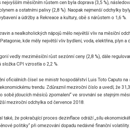
 nejvyšším měsíčním růstem cen byla doprava (3,5 %), následov
, plynem a ostatními palivy (2,8 %). Naopak nejmenší odchylky b
ybavení a údržby a Rekreace a kultury, obě s nárůstem o 1,6 %.
ravin a nealkoholických nápojů mělo největší vliv na měsíční odch
Patagonie, kde měly největší vliv bydlení, voda, elektřina, plyn a d
orií vedly meziměsíční růst sezónní ceny (2,8 %), dále regulova
 složka CPI vzrostla o 2,2 %.
ní oficiálních čísel se ministr hospodářství Luis Toto Caputo na so
konomickému trendu. Zdůraznil meziroční číslo a uvedl, že 31
o sobě jdoucích měsíců zpomalení“ ve srovnání se stejným měs
nižší meziroční odchylka od července 2018.
 také, že pokračující proces dezinflace odráží „sílu ekonomick
měnové politiky“ při omezování dopadu nedávné finanční volatility.