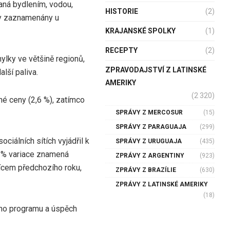
aná bydlením, vodou,
HISTORIE
(2)
yly zaznamenány u
KRAJANSKÉ SPOLKY
(1)
RECEPTY
(2)
ylky ve většině regionů,
ZPRAVODAJSTVÍ Z LATINSKÉ
alší paliva.
AMERIKY
(2 320)
né ceny (2,6 %), zatímco
SPRÁVY Z MERCOSUR
(15)
SPRÁVY Z PARAGUAJA
(299)
ciálních sítích vyjádřil k
SPRÁVY Z URUGUAJA
(435)
,3% variace znamená
ZPRÁVY Z ARGENTINY
(923)
ícem předchozího roku,
ZPRÁVY Z BRAZÍLIE
(630)
ZPRÁVY Z LATINSKÉ AMERIKY
(18)
ého programu a úspěch