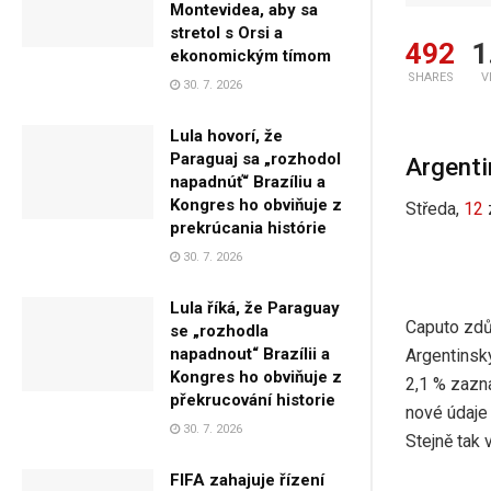
Montevidea, aby sa
stretol s Orsi a
492
1
ekonomickým tímom
SHARES
V
30. 7. 2026
Lula hovorí, že
Paraguaj sa „rozhodol
Argentin
napadnúť“ Brazíliu a
Kongres ho obviňuje z
Středa,
12
prekrúcania histórie
30. 7. 2026
Lula říká, že Paraguay
Caputo zdů
se „rozhodla
napadnout“ Brazílii a
Argentinský
Kongres ho obviňuje z
2,1 % zazna
překrucování historie
nové údaje
30. 7. 2026
Stejně tak 
FIFA zahajuje řízení