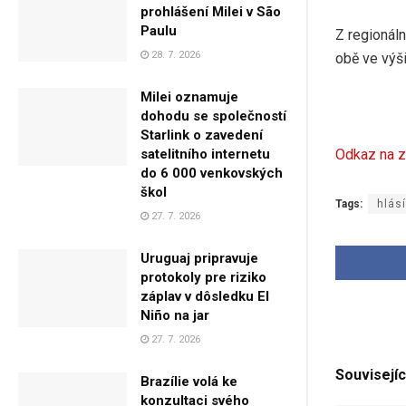
prohlášení Milei v São
Paulu
Z regionáln
28. 7. 2026
obě ve výš
Milei oznamuje
dohodu se společností
Starlink o zavedení
Odkaz na z
satelitního internetu
do 6 000 venkovských
škol
Tags:
hlásí
27. 7. 2026
Uruguaj pripravuje
protokoly pre riziko
záplav v dôsledku El
Niño na jar
27. 7. 2026
Souvisejíc
Brazílie volá ke
konzultaci svého