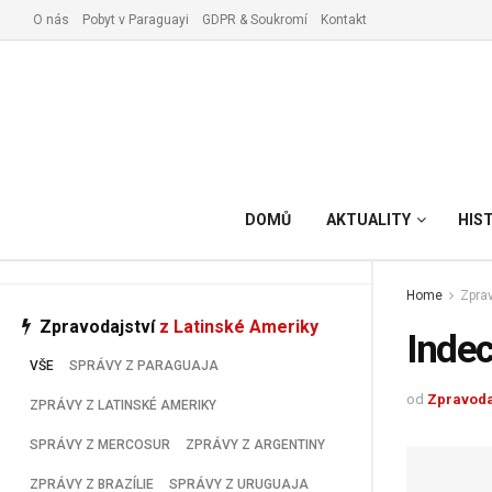
O nás
Pobyt v Paraguayi
GDPR & Soukromí
Kontakt
Vyřízení pobytu v Paraguay
DOMŮ
AKTUALITY
HIS
Home
Zprav
Zpravodajství
z Latinské Ameriky
Indec
VŠE
SPRÁVY Z PARAGUAJA
od
Zpravoda
ZPRÁVY Z LATINSKÉ AMERIKY
SPRÁVY Z MERCOSUR
ZPRÁVY Z ARGENTINY
ZPRÁVY Z BRAZÍLIE
SPRÁVY Z URUGUAJA