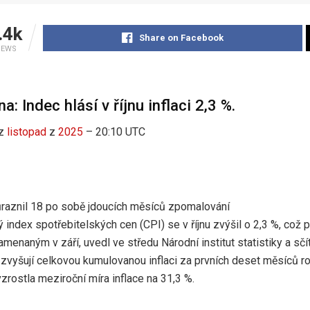
.4k
Share on Facebook
IEWS
a: Indec hlásí v říjnu inflaci 2,3 %.
z
listopad
z
2025
– 20:10 UTC
raznil 18 po sobě jdoucích měsíců zpomalování
 index spotřebitelských cen (CPI) se v říjnu zvýšil o 2,3 %, což 
menaným v září, uvedl ve středu Národní institut statistiky a sčít
 zvyšují celkovou kumulovanou inflaci za prvních deset měsíců r
vzrostla meziroční míra inflace na 31,3 %.