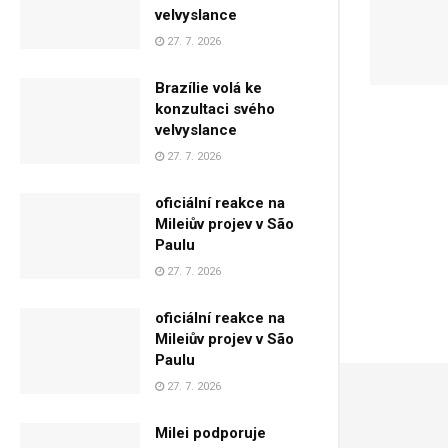
velvyslance
27. 7. 2026
Brazílie volá ke
konzultaci svého
velvyslance
27. 7. 2026
oficiální reakce na
Mileiův projev v São
Paulu
27. 7. 2026
oficiální reakce na
Mileiův projev v São
Paulu
27. 7. 2026
Milei podporuje