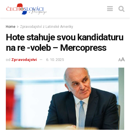
Home
Zpravodajství z Latinské Ameriky
Hote stahuje svou kandidaturu
na re -voleb – Mercopress
A
od
Zpravodajství
6. 10. 2025
A