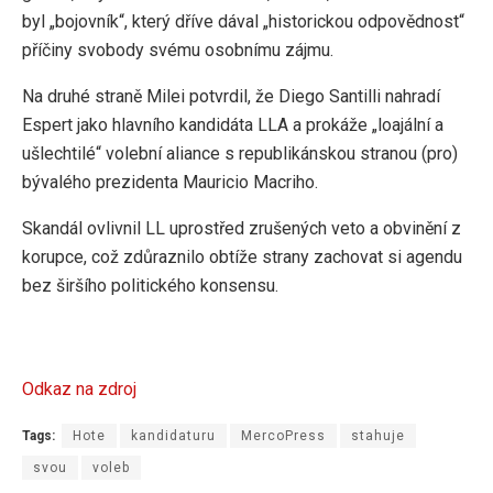
byl „bojovník“, který dříve dával „historickou odpovědnost“
příčiny svobody svému osobnímu zájmu.
Na druhé straně Milei potvrdil, že Diego Santilli nahradí
Espert jako hlavního kandidáta LLA a prokáže „loajální a
ušlechtilé“ volební aliance s republikánskou stranou (pro)
bývalého prezidenta Mauricio Macriho.
Skandál ovlivnil LL uprostřed zrušených veto a obvinění z
korupce, což zdůraznilo obtíže strany zachovat si agendu
bez širšího politického konsensu.
Odkaz na zdroj
Tags:
Hote
kandidaturu
MercoPress
stahuje
svou
voleb