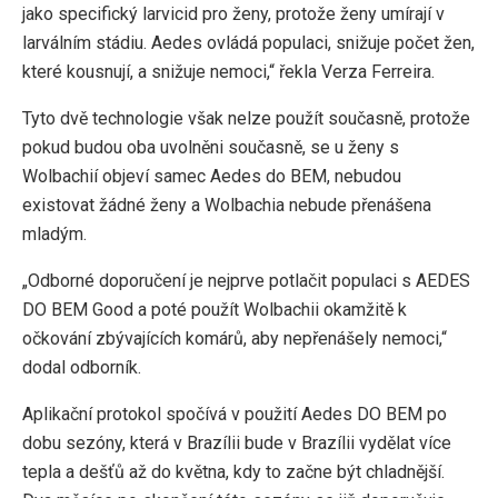
jako specifický larvicid pro ženy, protože ženy umírají v
larválním stádiu. Aedes ovládá populaci, snižuje počet žen,
které kousnují, a snižuje nemoci,“ řekla Verza Ferreira.
Tyto dvě technologie však nelze použít současně, protože
pokud budou oba uvolněni současně, se u ženy s
Wolbachií objeví samec Aedes do BEM, nebudou
existovat žádné ženy a Wolbachia nebude přenášena
mladým.
„Odborné doporučení je nejprve potlačit populaci s AEDES
DO BEM Good a poté použít Wolbachii okamžitě k
očkování zbývajících komárů, aby nepřenášely nemoci,“
dodal odborník.
Aplikační protokol spočívá v použití Aedes DO BEM po
dobu sezóny, která v Brazílii bude v Brazílii vydělat více
tepla a dešťů až do května, kdy to začne být chladnější.