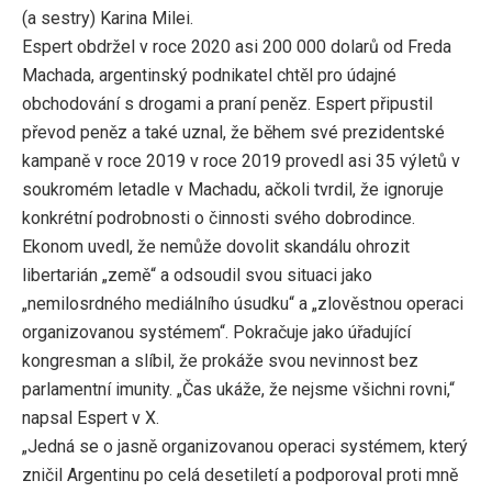
(a sestry) Karina Milei.
Espert obdržel v roce 2020 asi 200 000 dolarů od Freda
Machada, argentinský podnikatel chtěl pro údajné
obchodování s drogami a praní peněz. Espert připustil
převod peněz a také uznal, že během své prezidentské
kampaně v roce 2019 v roce 2019 provedl asi 35 výletů v
soukromém letadle v Machadu, ačkoli tvrdil, že ignoruje
konkrétní podrobnosti o činnosti svého dobrodince.
Ekonom uvedl, že nemůže dovolit skandálu ohrozit
libertarián „země“ a odsoudil svou situaci jako
„nemilosrdného mediálního úsudku“ a „zlověstnou operaci
organizovanou systémem“. Pokračuje jako úřadující
kongresman a slíbil, že prokáže svou nevinnost bez
parlamentní imunity. „Čas ukáže, že nejsme všichni rovni,“
napsal Espert v X.
„Jedná se o jasně organizovanou operaci systémem, který
zničil Argentinu po celá desetiletí a podporoval proti mně