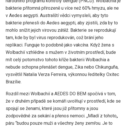
národního programu kontroly dengue (PNCD). Wolbachia je
bakterie přítomná přirozeně u více než 60% hmyzu, ale ne
v Aedes aegypti. Australští vědci vymysleli, aby tyto
bakterie přenesli do Aedes aegypti, aby zjistili, zda by to
mohlo snížit jejich virovou zátěž. Bakterie se reprodukují
tam, kde by byl virus reprodukován, což brání jeho
replikaci. Funguje to podobně jako vakcína. Když žena s
Wolbachií vzhlédne s mužem v životním prostředí, bude
mít celý potomstvo tohoto kříže bakterii Wolbachia a
nebude schopna přenášet dengue, Zika nebo Chikunguña,
vysvětlil Natalia Verza Ferreira, výkonnou ředitelky Oxitec
Brazílie.
Rozdíl mezi Wolbachií a AEDES DO BEM spočívá v tom,
že v druhém případě se komáři uvolňují v prostředí, kde se
spojují se ženami, které jsou již přítomny a jsou
zodpovědné za sekání a přenos nemoci. „Mladí z tohoto„
páru “budou pouze muži a všechny ženy zemřou. Je to