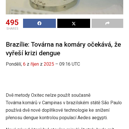
495
SHARES
Brazílie: Továrna na komáry očekává, že
vyřeší krizi dengue
Pondělí,
6
z
říjen
z
2025
– 09:16 UTC
Dvě metody Oxitec nelze použít současně
Továrna komárů v Campinas v brazilském státě São Paulo
používá dvě nové doplňkové technologie ke snížení
přenosu dengue kontrolou populací Aedes aegypti.