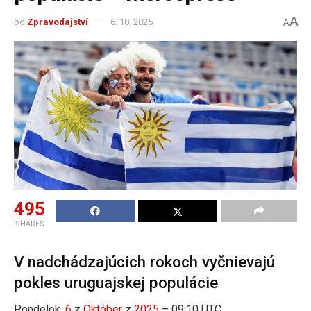
A
od
Zpravodajství
6. 10. 2025
A
495
SHARES
V nadchádzajúcich rokoch vyčnievajú
pokles uruguajskej populácie
Pondelok,
6
z
Október
z
2025
– 09:10 UTC