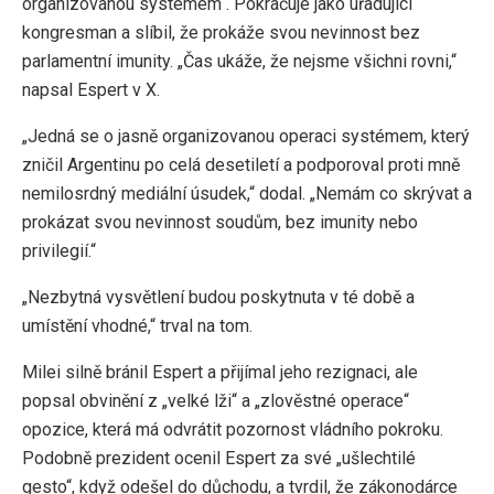
organizovanou systémem“. Pokračuje jako úřadující
kongresman a slíbil, že prokáže svou nevinnost bez
parlamentní imunity. „Čas ukáže, že nejsme všichni rovni,“
napsal Espert v X.
„Jedná se o jasně organizovanou operaci systémem, který
zničil Argentinu po celá desetiletí a podporoval proti mně
nemilosrdný mediální úsudek,“ dodal. „Nemám co skrývat a
prokázat svou nevinnost soudům, bez imunity nebo
privilegií.“
„Nezbytná vysvětlení budou poskytnuta v té době a
umístění vhodné,“ trval na tom.
Milei silně bránil Espert a přijímal jeho rezignaci, ale
popsal obvinění z „velké lži“ a „zlověstné operace“
opozice, která má odvrátit pozornost vládního pokroku.
Podobně prezident ocenil Espert za své „ušlechtilé
gesto“, když odešel do důchodu, a tvrdil, že zákonodárce