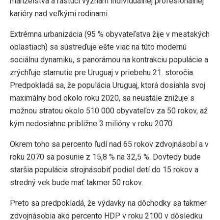
manželstva a rastúci význam individuálnej profesionálnej
kariéry nad veľkými rodinami.
Extrémna urbanizácia (95 % obyvateľstva žije v mestských
oblastiach) sa sústreďuje ešte viac na túto modernú
sociálnu dynamiku, s panorámou na kontrakciu populácie a
zrýchľuje starnutie pre Uruguaj v priebehu 21. storočia.
Predpokladá sa, že populácia Uruguaj, ktorá dosiahla svoj
maximálny bod okolo roku 2020, sa neustále znižuje s
možnou stratou okolo 510 000 obyvateľov za 50 rokov, až
kým nedosiahne približne 3 milióny v roku 2070.
Okrem toho sa percento ľudí nad 65 rokov zdvojnásobí a v
roku 2070 sa posunie z 15,8 % na 32,5 %. Dovtedy bude
staršia populácia strojnásobiť podiel detí do 15 rokov a
stredný vek bude mať takmer 50 rokov.
Preto sa predpokladá, že výdavky na dôchodky sa takmer
zdvojnásobia ako percento HDP v roku 2100 v dôsledku