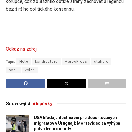
korupce, což zdůraznilo obtíže strany zachovat si agendu
bez širšího politického konsensu.
Odkaz na zdroj
Tags:
Hote
kandidaturu
MercoPress
stahuje
svou
voleb
Související
příspěvky
USA hľadajú destináciu pre deportovaných
migrantov v Uruguaji; Montevideo sa vyhýba
potvrdeniu dohody