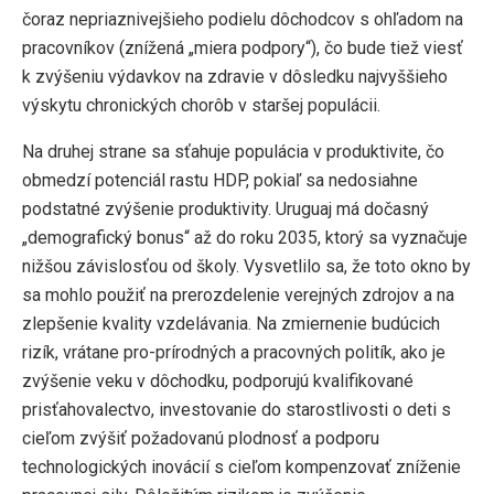
čoraz nepriaznivejšieho podielu dôchodcov s ohľadom na
pracovníkov (znížená „miera podpory“), čo bude tiež viesť
k zvýšeniu výdavkov na zdravie v dôsledku najvyššieho
výskytu chronických chorôb v staršej populácii.
Na druhej strane sa sťahuje populácia v produktivite, čo
obmedzí potenciál rastu HDP, pokiaľ sa nedosiahne
podstatné zvýšenie produktivity. Uruguaj má dočasný
„demografický bonus“ až do roku 2035, ktorý sa vyznačuje
nižšou závislosťou od školy. Vysvetlilo sa, že toto okno by
sa mohlo použiť na prerozdelenie verejných zdrojov a na
zlepšenie kvality vzdelávania. Na zmiernenie budúcich
rizík, vrátane pro-prírodných a pracovných politík, ako je
zvýšenie veku v dôchodku, podporujú kvalifikované
prisťahovalectvo, investovanie do starostlivosti o deti s
cieľom zvýšiť požadovanú plodnosť a podporu
technologických inovácií s cieľom kompenzovať zníženie