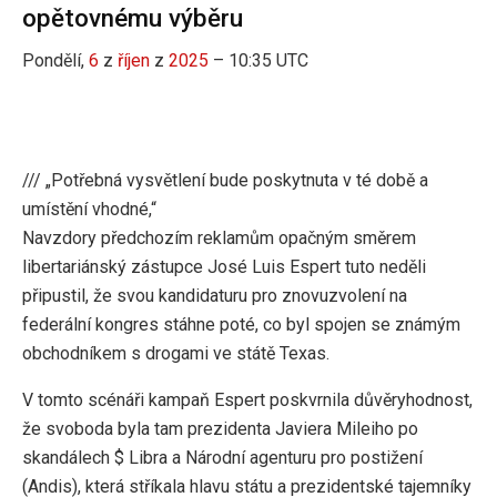
opětovnému výběru
Pondělí,
6
z
říjen
z
2025
– 10:35 UTC
/// „Potřebná vysvětlení bude poskytnuta v té době a
umístění vhodné,“
Navzdory předchozím reklamům opačným směrem
libertariánský zástupce José Luis Espert tuto neděli
připustil, že svou kandidaturu pro znovuzvolení na
federální kongres stáhne poté, co byl spojen se známým
obchodníkem s drogami ve státě Texas.
V tomto scénáři kampaň Espert poskvrnila důvěryhodnost,
že svoboda byla tam prezidenta Javiera Mileiho po
skandálech $ Libra a Národní agenturu pro postižení
(Andis), která stříkala hlavu státu a prezidentské tajemníky