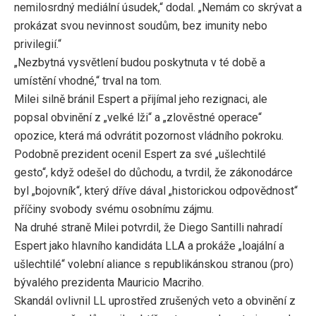
nemilosrdný mediální úsudek,“ dodal. „Nemám co skrývat a
prokázat svou nevinnost soudům, bez imunity nebo
privilegií.“
„Nezbytná vysvětlení budou poskytnuta v té době a
umístění vhodné,“ trval na tom.
Milei silně bránil Espert a přijímal jeho rezignaci, ale
popsal obvinění z „velké lži“ a „zlověstné operace“
opozice, která má odvrátit pozornost vládního pokroku.
Podobně prezident ocenil Espert za své „ušlechtilé
gesto“, když odešel do důchodu, a tvrdil, že zákonodárce
byl „bojovník“, který dříve dával „historickou odpovědnost“
příčiny svobody svému osobnímu zájmu.
Na druhé straně Milei potvrdil, že Diego Santilli nahradí
Espert jako hlavního kandidáta LLA a prokáže „loajální a
ušlechtilé“ volební aliance s republikánskou stranou (pro)
bývalého prezidenta Mauricio Macriho.
Skandál ovlivnil LL uprostřed zrušených veto a obvinění z