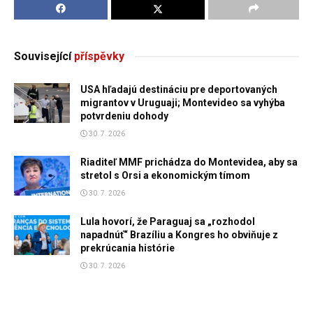
Související
příspěvky
USA hľadajú destináciu pre deportovaných
migrantov v Uruguaji; Montevideo sa vyhýba
potvrdeniu dohody
30. 7. 2026
Riaditeľ MMF prichádza do Montevidea, aby sa
stretol s Orsi a ekonomickým tímom
30. 7. 2026
Lula hovorí, že Paraguaj sa „rozhodol
napadnúť“ Brazíliu a Kongres ho obviňuje z
prekrúcania histórie
30. 7. 2026