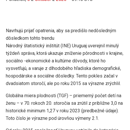
Navrhujú prijať opatrenia, aby sa predišlo nedôsledným
dôsledkom tohto trendu
Národný štatistický inštitút (INE) Uruguaj uverejnil minulý
týždeň správa, ktorá ukazuje zníženie pôrodnosti v krajine,
sociálno -ekonomické a kultúrne dôvody, ktoré ho
vysvetľujú, a varuje z dlhodobého hľadiska demografické,
hospodárske a sociálne dôsledky. Tento pokles začal v
dvadsiatom storočí, ale po roku 2015 sa výrazne zrýchlil.
Globálna miera plodnosti (TGF) – priemerný počet detí na
ženu – v 70. rokoch 20. storočia sa zrútil z približne 3,0 na
historické minimum 1,27 v roku 2023 (predbežné údaje).
Toto číslo je výrazne pod úrovňou výmeny 2.1.