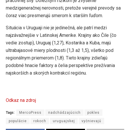
pracovnej sily. Dôležitým rizikom je zvýšenie
medzigeneračnej nerovnosti, pretože verejné prevody sa
čoraz viac presmerujú smerom k starším ľuďom.
Situácia v Uruguaji nie je jedinečná, ale patrí medzi
najzávažnejšie v Latinskej Amerike. Krajiny ako Čile (čo
vedie zostup), Uruguaj (1,27), Kostarika a Kuba, majú
ultrabajasové miery plodnosti (1,3 až 1,5), všetko pod
regionálnym priemerom (1,8). Tieto krajiny zdieľajú
podobné hnacie faktory a čelia perspektíve prežívania
najskorších a skorých kontrakcií regiónu.
Odkaz na zdroj
Tags:
MercoPress
nadchádzajúcich
pokles
populácie
rokoch
uruguajskej
vyčnievajú