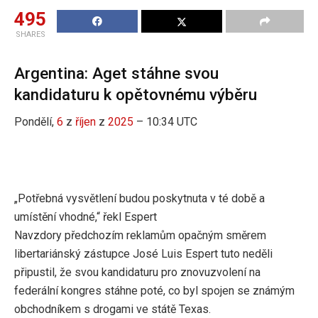
495
SHARES
Argentina: Aget stáhne svou
kandidaturu k opětovnému výběru
Pondělí,
6
z
říjen
z
2025
– 10:34 UTC
„Potřebná vysvětlení budou poskytnuta v té době a
umístění vhodné,“ řekl Espert
Navzdory předchozím reklamům opačným směrem
libertariánský zástupce José Luis Espert tuto neděli
připustil, že svou kandidaturu pro znovuzvolení na
federální kongres stáhne poté, co byl spojen se známým
obchodníkem s drogami ve státě Texas.