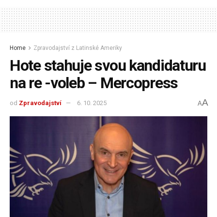
Home
Zpravodajství z Latinské Ameriky
Hote stahuje svou kandidaturu
na re -voleb – Mercopress
A
od
Zpravodajství
6. 10. 2025
A