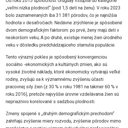
Od roku 2015 spoločnosť Uruguay vstúpila do kategórie
„veľmi nízka plodnosť“ (pod 1,5 detí na ženu). V roku 2023
bolo zaznamenaných iba 31 381 pôrodov, čo je najnižšia
hodnota v desaťročiach. Nedávne zrýchlenie je spôsobené
dvom demografickým faktorom: po prvé, ženy majú deti v
neskoršom veku; A po druhé, existuje menej žien úrodného
veku v dôsledku predchádzajúceho starnutia populácie.
Tento výrazný pokles je spôsobený konvergenciou
sociálno -ekonomických a kultúrnych zmien, ako sú
vysoké životné náklady, ktoré ekonomicky vytvárajú veľké
rodiny, zvyšujú sa k významnému zvýšeniu účasti
pracovnej sily žien (z 30 % v roku 1981 na takmer 60 % v
roku 2016), pretože najvyššie úrovne vzdelávania žien sú
nepriaznivo korelované s sadzbou plodnosti.
Zmeny spojené s „druhým demografickým prechodom“
zahŕňajú zvýšenie miery rozvodu, zvýšenie pôrodov mimo