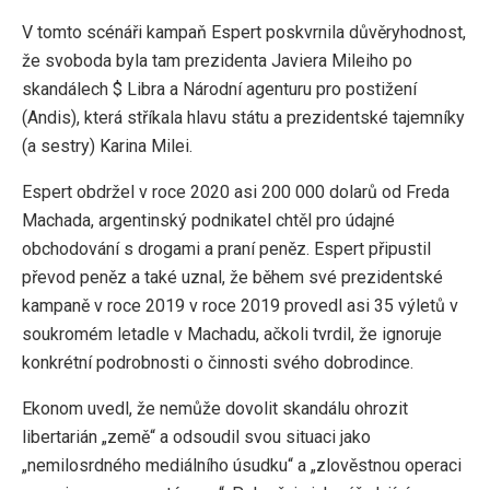
V tomto scénáři kampaň Espert poskvrnila důvěryhodnost,
že svoboda byla tam prezidenta Javiera Mileiho po
skandálech $ Libra a Národní agenturu pro postižení
(Andis), která stříkala hlavu státu a prezidentské tajemníky
(a sestry) Karina Milei.
Espert obdržel v roce 2020 asi 200 000 dolarů od Freda
Machada, argentinský podnikatel chtěl pro údajné
obchodování s drogami a praní peněz. Espert připustil
převod peněz a také uznal, že během své prezidentské
kampaně v roce 2019 v roce 2019 provedl asi 35 výletů v
soukromém letadle v Machadu, ačkoli tvrdil, že ignoruje
konkrétní podrobnosti o činnosti svého dobrodince.
Ekonom uvedl, že nemůže dovolit skandálu ohrozit
libertarián „země“ a odsoudil svou situaci jako
„nemilosrdného mediálního úsudku“ a „zlověstnou operaci