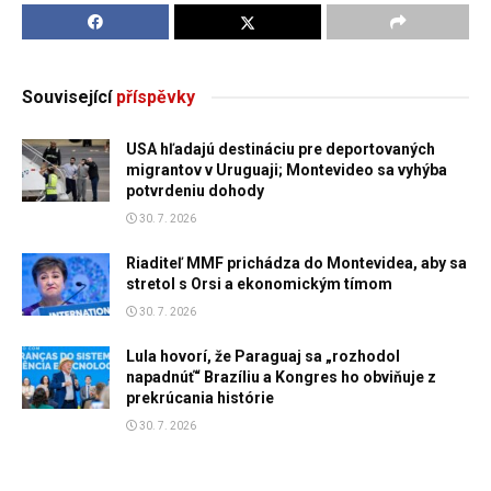
Související
příspěvky
USA hľadajú destináciu pre deportovaných
migrantov v Uruguaji; Montevideo sa vyhýba
potvrdeniu dohody
30. 7. 2026
Riaditeľ MMF prichádza do Montevidea, aby sa
stretol s Orsi a ekonomickým tímom
30. 7. 2026
Lula hovorí, že Paraguaj sa „rozhodol
napadnúť“ Brazíliu a Kongres ho obviňuje z
prekrúcania histórie
30. 7. 2026