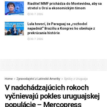
Riaditeľ MMF prichádza do Montevidea, aby sa
stretol s Orsi a ekonomickým tímom
30. 7. 2026
Lula hovorí, že Paraguaj sa „rozhodol
napadnúť“ Brazíliu a Kongres ho obviňuje z
prekrúcania histórie
30. 7. 2026
Home
Zpravodajství z Latinské Ameriky
Správy z Uruguaja
V nadchádzajúcich rokoch
vyčnievajú pokles uruguajskej
populácie – Mercopress