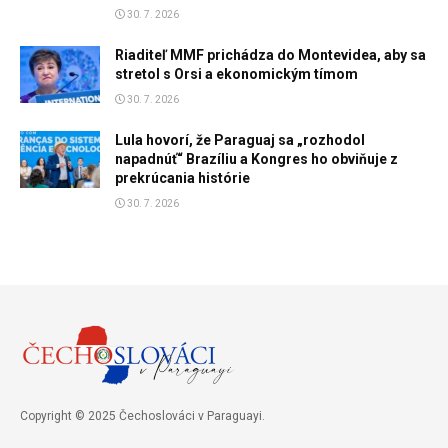
30. 7. 2026
Riaditeľ MMF prichádza do Montevidea, aby sa
stretol s Orsi a ekonomickým tímom
30. 7. 2026
Lula hovorí, že Paraguaj sa „rozhodol
napadnúť“ Brazíliu a Kongres ho obviňuje z
prekrúcania histórie
30. 7. 2026
Copyright © 2025 Čechoslováci v Paraguayi.