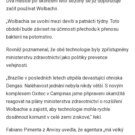
Dva měsíce po skončení této sezóny se již doporučuje
začít používat Wolbachii.
„Wolbachia se uvolní mezi devíti a patnácti týdny. Toto
období bude záviset na účinnosti přechodu k přenosu
bakterií na potomstvo.
Rovněž poznamenal, že obě technologie byly zpřístupněny
ministerstvu zdravotnictví jako politiky prevence
veřejnosti.
„Brazílie v posledních letech utrpěla devastující ohniska
Dengas. Naléhavost jednání nebyla nikdy větší. S novým
komplexem Oxitec v Campinas jsme připraveni okamžitě
reagovat na plány ministerstva zdravotnictví o rozšíření
Wolbachie a zajistit, aby technologie mohla rychle
dosáhnout komunit v celé zemi ziskové,“ řekl.
Fabiano Pimenta z Anvisy uvedla, že agentura „má velký