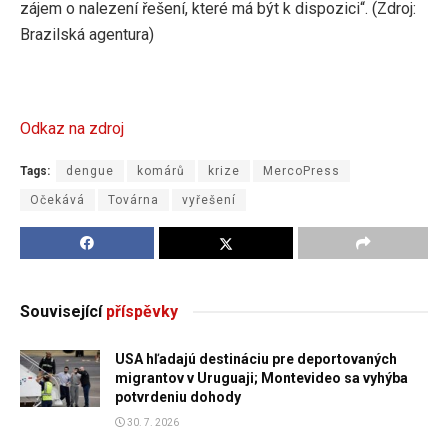
zájem o nalezení řešení, které má být k dispozici“. (Zdroj:
Brazilská agentura)
Odkaz na zdroj
Tags:
dengue
komárů
krize
MercoPress
Očekává
Továrna
vyřešení
Související
příspěvky
USA hľadajú destináciu pre deportovaných
migrantov v Uruguaji; Montevideo sa vyhýba
potvrdeniu dohody
30. 7. 2026