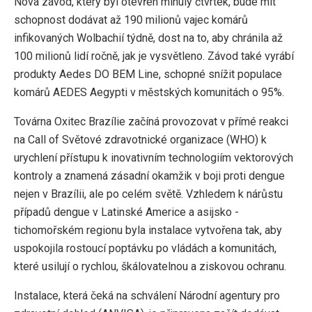
Nová závod, který byl otevřen minulý čtvrtek, bude mít
schopnost dodávat až 190 milionů vajec komárů
infikovaných Wolbachií týdně, dost na to, aby chránila až
100 milionů lidí ročně, jak je vysvětleno. Závod také vyrábí
produkty Aedes DO BEM Line, schopné snížit populace
komárů AEDES Aegypti v městských komunitách o 95%.
Továrna Oxitec Brazílie začíná provozovat v přímé reakci
na Call of Světové zdravotnické organizace (WHO) k
urychlení přístupu k inovativním technologiím vektorových
kontroly a znamená zásadní okamžik v boji proti dengue
nejen v Brazílii, ale po celém světě. Vzhledem k nárůstu
případů dengue v Latinské Americe a asijsko -
tichomořském regionu byla instalace vytvořena tak, aby
uspokojila rostoucí poptávku po vládách a komunitách,
které usilují o rychlou, škálovatelnou a ziskovou ochranu.
Instalace, která čeká na schválení Národní agentury pro