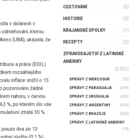
CESTOVÁNÍ
(5)
HISTORIE
(2)
stla v dolarech v
KRAJANSKÉ SPOLKY
(1)
 odměňování, kterou
Aires (UBA), ukázala, že
RECEPTY
(2)
ZPRAVODAJSTVÍ Z LATINSKÉ
AMERIKY
tribuce a práce (EDIL)
(2 321)
ledkem rozsáhlejšího
SPRÁVY Z MERCOSUR
(15)
alu inflace snížil o 15
ylo pozorováno žádné
SPRÁVY Z PARAGUAJA
(299)
ěrem nahoru, v červnu
SPRÁVY Z URUGUAJA
(435)
4,3 %, po kterém šlo vše
ZPRÁVY Z ARGENTINY
(924)
lativní ztrátě 30 %. .
ZPRÁVY Z BRAZÍLIE
(630)
ZPRÁVY Z LATINSKÉ AMERIKY
e pouze dva ze 13
(18)
obní služby (0,1 %),