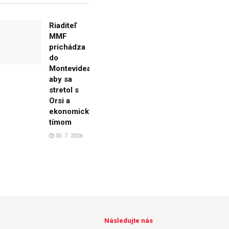
Riaditeľ
MMF
prichádza
do
Montevidea,
aby sa
stretol s
Orsi a
ekonomickým
tímom
30. 7. 2026
Následujte nás