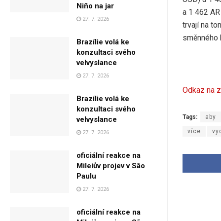
Niño na jar
a 1 462 AR 
27. 7. 2026
trvají na t
směnného k
Brazílie volá ke
konzultaci svého
velvyslance
27. 7. 2026
Odkaz na z
Brazílie volá ke
konzultaci svého
Tags:
aby
velvyslance
více
vy
27. 7. 2026
oficiální reakce na
Mileiův projev v São
Paulu
27. 7. 2026
oficiální reakce na