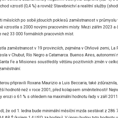
hod vzrostl (0,4 %) a rovněž Stavebnictví a realitní služby (shod
ti měsících po sobě jdoucích poklesů zaměstnanost v průmyslu v 
rně vzrostla s 2000 novými pracovními místy. Mezi zářím 2023 
e než 33 000 formálních pracovních míst.
ostla zaměstnanost v 19 provinciích, zejména v Ohňové zemi, La R
klesla v Chubut, Río Negro a Catamarca. Buenos Aires, autonomní
anta Fe a Misiones soustředily většinu pozitivních změn v ce
zaměstnání.
erou připravili Roxana Maurizio a Luis Beccaria, také zdůraznila,
žší hodnotě než v roce 2001, před kolapsem směnitelnosti! Nejno
y erozi o 61 % s ohledem na maximální hodnotu řady v září 2011
odl, že od 1. ledna bude minimální měsíční mzda sestávat z 286
34 AR $ (kolem 1,4 USD za hodinu). V únoru budou tyto hodnoty 