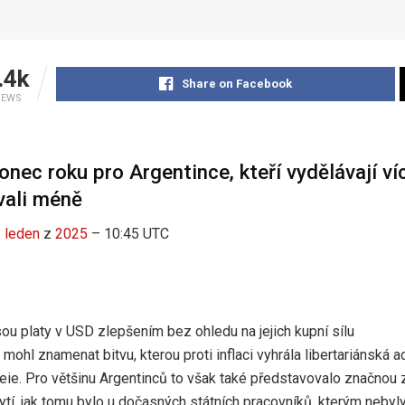
.4k
Share on Facebook
IEWS
onec roku pro Argentince, kteří vydělávají ví
vali méně
z
leden
z
2025
– 10:45 UTC
sou platy v USD zlepšením bez ohledu na jejich kupní sílu
mohl znamenat bitvu, kterou proti inflaci vyhrála libertariánská 
eie. Pro většinu Argentinců to však také představovalo značnou z
bytí, jak tomu bylo u dočasných státních pracovníků, kterým neby