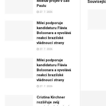
Mileiův projev v São
Souvisejíc
Paulu
27. 7. 2026
Milei podporuje
kandidaturu Flávia
Bolsonara a vyvolává
reakci brazilské
vládnoucí strany
27. 7. 2026
Milei podporuje
kandidaturu Flávia
Bolsonara a vyvolává
reakci brazilské
vládnoucí strany
27. 7. 2026
Cristina Kirchner
rozšiřuje svůj