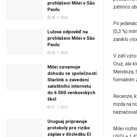
prohlášení Milei v São
zatímco obc
Paulu
28. 7. 2026
Po jedenác
(0,3 %) mí
Lulova odpověď na
prohlášení Milei v São
zaniklo víc
Paulu
28. 7. 2026
V září vzr
Cruz, ale 
Milei oznamuje
Mendoza, S
dohodu se společností
formálním 
Starlink o zavedení
satelitního internetu
do 6 000 venkovských
Recenze, kt
škol
mzda na ni
27. 7. 2026
naznačoval
Uruguaj pripravuje
protokoly pre riziko
Milei rozh
záplav v dôsledku El
USD) a 1 4