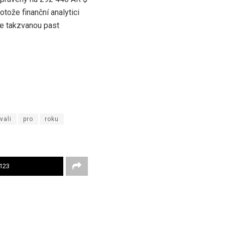
otože finanční analytici
ne takzvanou past
vali
pro
roku
123