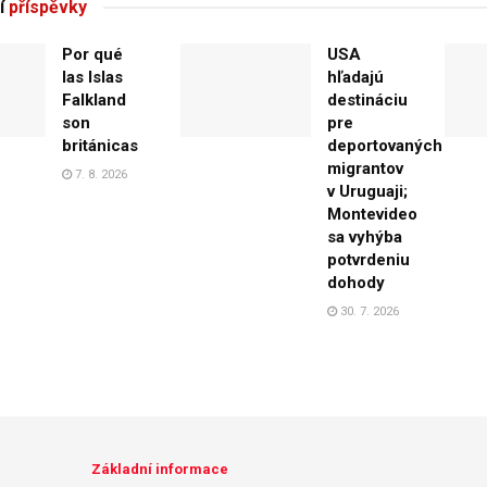
í
příspěvky
Por qué
USA
las Islas
hľadajú
Falkland
destináciu
son
pre
británicas
deportovaných
migrantov
7. 8. 2026
v Uruguaji;
Montevideo
sa vyhýba
potvrdeniu
dohody
30. 7. 2026
Základní informace