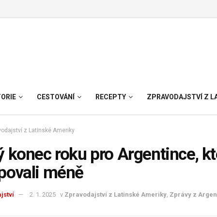
TORIE
CESTOVÁNÍ
RECEPTY
ZPRAVODAJSTVÍ Z L
odajství z Latinské Ameriky
 konec roku pro Argentince, kte
povali méně
jství
2. 1. 2025
v
Zpravodajství z Latinské Ameriky
,
Zprávy z Argen