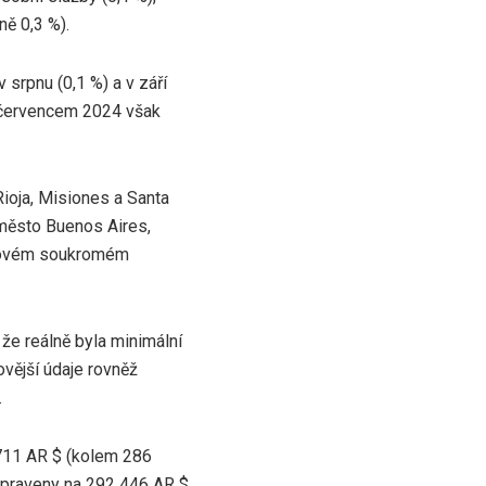
ně 0,3 %).
srpnu (0,1 %) a v září
a červencem 2024 však
ioja, Misiones a Santa
 město Buenos Aires,
lkovém soukromém
 že reálně byla minimální
vější údaje rovněž
.
 711 AR $ (kolem 286
upraveny na 292 446 AR $