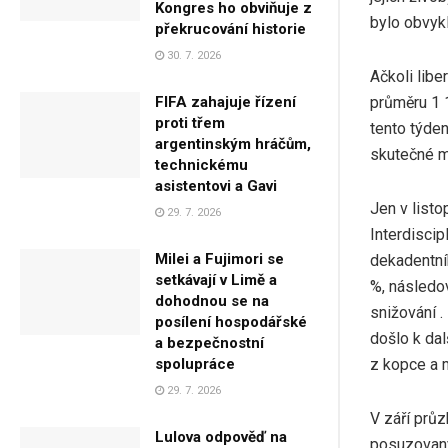
Kongres ho obviňuje z
bylo obvyk
překrucování historie
30. 7. 2026
Ačkoli libe
průměru 1 
FIFA zahajuje řízení
proti třem
tento týden
argentinským hráčům,
skutečné mi
technickému
asistentovi a Gavi
Jen v listo
29. 7. 2026
Interdiscip
Milei a Fujimori se
dekadentníh
setkávají v Limě a
%, následo
dohodnou se na
snižování 
posílení hospodářské
došlo k dal
a bezpečnostní
z kopce a 
spolupráce
29. 7. 2026
V září prů
Lulova odpověď na
posuzovaný