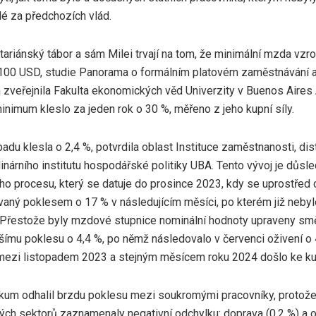
lé za předchozích vlád.
rtariánský tábor a sám Milei trvají na tom, že minimální mzda vzro
100 USD, studie Panorama o formálním platovém zaměstnávání a
 zveřejnila Fakulta ekonomických věd Univerzity v Buenos Aires 
nimum kleslo za jeden rok o 30 %, měřeno z jeho kupní síly.
padu klesla o 2,4 %, potvrdila oblast Instituce zaměstnanosti, dis
linárního institutu hospodářské politiky UBA. Tento vývoj je důs
o procesu, který se datuje do prosince 2023, kdy se uprostřed cv
vaný poklesem o 17 % v následujícím měsíci, po kterém již neb
. Přestože byly mzdové stupnice nominální hodnoty upraveny sm
šímu poklesu o 4,4 %, po němž následovalo v červenci oživení o 
mezi listopadem 2023 a stejným měsícem roku 2024 došlo ke kumu
zkum odhalil brzdu poklesu mezi soukromými pracovníky, protož
ch sektorů zaznamenaly negativní odchylku: doprava (0,2 %) a os