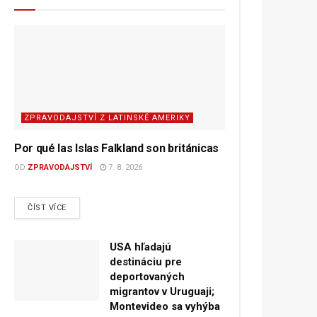
ZPRAVODAJSTVÍ Z LATINSKÉ AMERIKY
Por qué las Islas Falkland son británicas
OD
ZPRAVODAJSTVÍ
7. 8. 2026
DETAILS
ČÍST VÍCE
USA hľadajú
destináciu pre
deportovaných
migrantov v Uruguaji;
Montevideo sa vyhýba