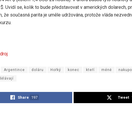
$. Uvidí se, kolik to bude představovat v amerických dolarech, pr
om, že současná parita je uměle udržována, protože vláda nezved
urzu.
droj
Argentince
doláru
Hořký
konec
kteří
méně
nakupo
dělávají
Share
197
Tweet