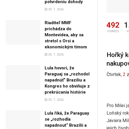
potvrdeniu dohody
30. 7. 2026
Riaditeľ MMF
492
1
prichádza do
SHARES
V
Montevidea, aby sa
stretol s Orsi a
ekonomickým tímom
Hořký k
30. 7. 2026
nakupo
Lula hovorí, že
Paraguaj sa „rozhodol
Čtvrtek,
2
napadnúť“ Brazíliu a
Kongres ho obviňuje z
prekrúcania histórie
30. 7. 2026
Pro Milei j
Loňský rok 
Lula říká, že Paraguay
se „rozhodla
Javiera Mil
napadnout“ Brazílii a
jejich živo