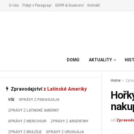
O nás
Pobyt v Paraguayi
GDPR & Soukromí
Kontakt
Vyřízení pobytu v Paraguay
DOMŮ
AKTUALITY
HIS
Home
Zprav
Zpravodajství
z Latinské Ameriky
Hořký
VŠE
SPRÁVY Z PARAGUAJA
naku
ZPRÁVY Z LATINSKÉ AMERIKY
od
Zpravoda
SPRÁVY Z MERCOSUR
ZPRÁVY Z ARGENTINY
ZPRÁVY Z BRAZÍLIE
SPRÁVY Z URUGUAJA