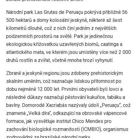
Národní park Las Grutas de Peruaçu pokrývá přibližně 56
500 hektarů a domy kolosální jeskyně, některé až šest
kilometrů dlouhé, což z nich činí jedním z největších
podzemních prostorů na světě. Park je jedinečnou
ekologickou křižovatkou uzavřených biomů, caatinga a
atlantického mata, ve kterém jsou umístěny více než 2 000
druhů rostlin a zvířat, včetně mnoha hrozí vyhynutí.
Zbraně a jeskyně regionu jsou zdobeny prehistorickým
skalním uměním, což naznačuje lidskou přítomnost po
dobu nejméně 12 000 let. Prvními obyvateli byli lovci a
následné důkazy naznačují pěstování kukuřice, tabáku a
bavlny. Domorodé Xacriabás nazývaly údolí „Peruaçu“, což
znamená „Velká díra“, odkazující na obrovské vápencové
formace, jak vysvětluje institut Chico Mendes pro
zachování biologické rozmanitosti (ICMBIO), organismus
zodpovědný za brazilské národní parky.