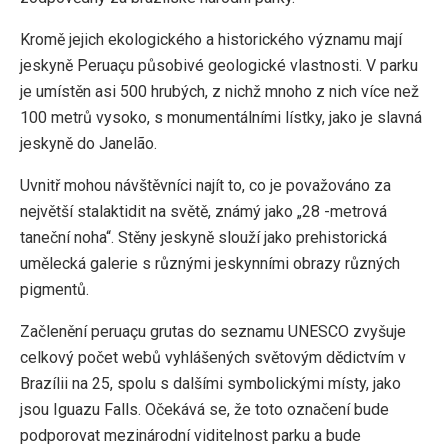
Kromě jejich ekologického a historického významu mají
jeskyně Peruaçu působivé geologické vlastnosti. V parku
je umístěn asi 500 hrubých, z nichž mnoho z nich více než
100 metrů vysoko, s monumentálními lístky, jako je slavná
jeskyně do Janelão.
Uvnitř mohou návštěvníci najít to, co je považováno za
největší stalaktidit na světě, známý jako „28 -metrová
taneční noha“. Stěny jeskyně slouží jako prehistorická
umělecká galerie s různými jeskynními obrazy různých
pigmentů.
Začlenění peruaçu grutas do seznamu UNESCO zvyšuje
celkový počet webů vyhlášených světovým dědictvím v
Brazílii na 25, spolu s dalšími symbolickými místy, jako
jsou Iguazu Falls. Očekává se, že toto označení bude
podporovat mezinárodní viditelnost parku a bude