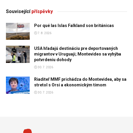
Související
příspěvky
Por qué las Islas Falkland son británicas
7. 8. 2026
USA hľadajú destináciu pre deportovaných
migrantov v Uruguaji; Montevideo sa vyhýba
potvrdeniu dohody
30. 7. 2026
Riaditeľ MMF prichádza do Montevidea, aby sa
stretol s Orsi a ekonomickým tímom
30. 7. 2026