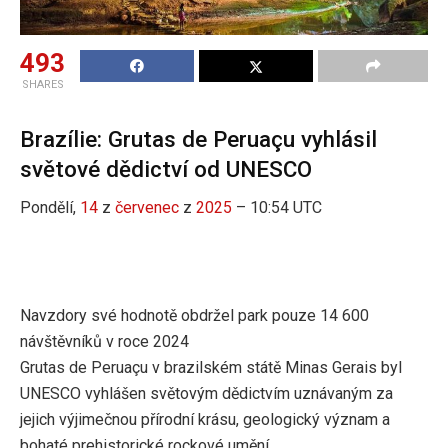
493
SHARES
Brazílie: Grutas de Peruaçu vyhlásil
světové dědictví od UNESCO
Pondělí,
14
z
červenec
z
2025
– 10:54 UTC
Navzdory své hodnotě obdržel park pouze 14 600
návštěvníků v roce 2024
Grutas de Peruaçu v brazilském státě Minas Gerais byl
UNESCO vyhlášen světovým dědictvím uznávaným za
jejich výjimečnou přírodní krásu, geologický význam a
bohaté prehistorické rockové umění.