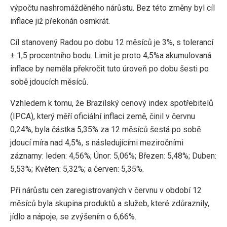
výpočtu nashromážděného nárůstu. Bez této změny byl cíl
inflace již překonán osmkrát.
Cíl stanovený Radou po dobu 12 měsíců je 3%, s tolerancí
± 1,5 procentního bodu. Limit je proto 4,5%a akumulovaná
inflace by neměla překročit tuto úroveň po dobu šesti po
sobě jdoucích měsíců.
Vzhledem k tomu, že Brazilský cenový index spotřebitelů
(IPCA), který měří oficiální inflaci země, činil v červnu
0,24%, byla částka 5,35% za 12 měsíců šestá po sobě
jdoucí míra nad 4,5%, s následujícími meziročními
záznamy: leden: 4,56%; Únor: 5,06%; Březen: 5,48%; Duben:
5,53%; Květen: 5,32%; a červen: 5,35%.
Při nárůstu cen zaregistrovaných v červnu v období 12
měsíců byla skupina produktů a služeb, které zdůraznily,
jídlo a nápoje, se zvýšením o 6,66%.