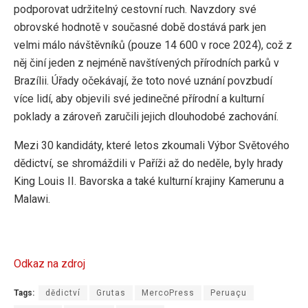
podporovat udržitelný cestovní ruch. Navzdory své
obrovské hodnotě v současné době dostává park jen
velmi málo návštěvníků (pouze 14 600 v roce 2024), což z
něj činí jeden z nejméně navštívených přírodních parků v
Brazílii. Úřady očekávají, že toto nové uznání povzbudí
více lidí, aby objevili své jedinečné přírodní a kulturní
poklady a zároveň zaručili jejich dlouhodobé zachování.
Mezi 30 kandidáty, které letos zkoumali Výbor Světového
dědictví, se shromáždili v Paříži až do neděle, byly hrady
King Louis II. Bavorska a také kulturní krajiny Kamerunu a
Malawi.
Odkaz na zdroj
Tags:
dědictví
Grutas
MercoPress
Peruaçu