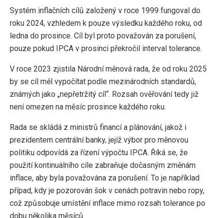
Systém inflačních cílů založený v roce 1999 fungoval do
roku 2024, vzhledem k pouze výsledku každého roku, od
ledna do prosince. Cíl byl proto považován za porušení,
pouze pokud IPCA v prosinci překročil interval tolerance.
V roce 2023 zjistila Národní měnová rada, že od roku 2025
by se cíl měl vypočítat podle mezinárodních standardů,
známých jako „nepřetržitý cíl“. Rozsah ověřování tedy již
není omezen na měsíc prosince každého roku.
Rada se skládá z ministrů financí a plánování, jakož i
prezidentem centrální banky, jejíž výbor pro měnovou
politiku odpovídá za řízení výpočtu IPCA. Říká se, že
použití kontinuálního cíle zabraňuje dočasným změnám
inflace, aby byla považována za porušení. To je například
případ, kdy je pozorován šok v cenách potravin nebo ropy,
což způsobuje umístění inflace mimo rozsah tolerance po
dobu několika měsíců.