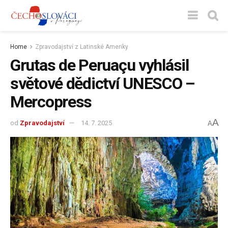
Home
Zpravodajství z Latinské Ameriky
Grutas de Peruaçu vyhlásil
světové dědictví UNESCO –
Mercopress
A
od
Zpravodajství
14. 7. 2025
A