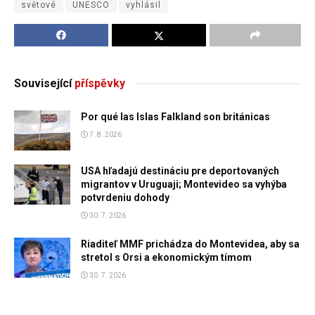
světové
UNESCO
vyhlásil
Související
příspěvky
Por qué las Islas Falkland son británicas
7. 8. 2026
USA hľadajú destináciu pre deportovaných
migrantov v Uruguaji; Montevideo sa vyhýba
potvrdeniu dohody
30. 7. 2026
Riaditeľ MMF prichádza do Montevidea, aby sa
stretol s Orsi a ekonomickým tímom
30. 7. 2026