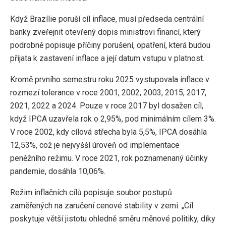
Když Brazílie poruší cíl inflace, musí předseda centrální
banky zveřejnit otevřený dopis ministrovi financí, který
podrobně popisuje příčiny porušení, opatření, která budou
přijata k zastavení inflace a její datum vstupu v platnost.
Kromě prvního semestru roku 2025 vystupovala inflace v
rozmezí tolerance v roce 2001, 2002, 2003, 2015, 2017,
2021, 2022 a 2024. Pouze v roce 2017 byl dosažen cíl,
když IPCA uzavřela rok o 2,95%, pod minimálním cílem 3%.
V roce 2002, kdy cílová střecha byla 5,5%, IPCA dosáhla
12,53%, což je nejvyšší úroveň od implementace
peněžního režimu. V roce 2021, rok poznamenaný účinky
pandemie, dosáhla 10,06%.
Režim inflačních cílů popisuje soubor postupů
zaměřených na zaručení cenové stability v zemi. „Cíl
poskytuje větší jistotu ohledně směru měnové politiky, díky