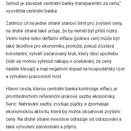
čemuž je závazek centrální banky transparentní za cenu,“
vysvětlila centrální banka.
Zatímco cíl na jedné straně stanoví limit pro zvýšení ceny,
na druhé straně také určuje, že by neměl být příliš nízký.
Velmi nízká nebo deflační inflace (pokles cen) může být
také škodlivá pro ekonomiku, protože, pokud zůstává
konstantní, vytváří začarovaný kruh, který děsí spotřebu
(lidé se mohou vyhnout nákupu v očekávání, že ceny
nadále klesají) a mají negativní dopad na hospodářský růst
a vytváření pracovních míst.
Hlavní cesta, kterou centrální banka kontroluje inflaci, je
prostřednictvím referenční úrokové sazby ekonomiky,
Seric. Nahrávání sazby zvyšuje půjčky a zpomaluje
ekonomickou aktivitu, která by mohla obsahovat zvýšení
ceny. Na druhé straně investice odrazuje od odrazování a
také vytvoření zaměstnání a příjmů.