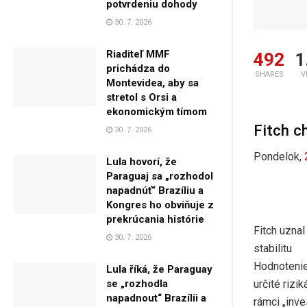
potvrdeniu dohody
30. 7. 2026
Riaditeľ MMF
492
1
prichádza do
SHARES
V
Montevidea, aby sa
stretol s Orsi a
ekonomickým tímom
Fitch c
30. 7. 2026
Pondelok,
Lula hovorí, že
Paraguaj sa „rozhodol
napadnúť“ Brazíliu a
Kongres ho obviňuje z
prekrúcania histórie
Fitch uznal
30. 7. 2026
stabilitu
Hodnotenie 
Lula říká, že Paraguay
určité rizi
se „rozhodla
napadnout“ Brazílii a
rámci „inve