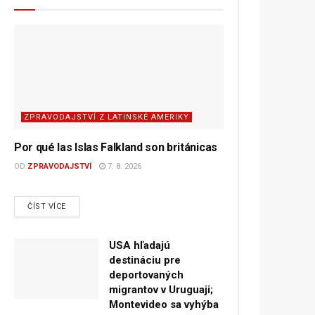
ZPRAVODAJSTVÍ Z LATINSKÉ AMERIKY
Por qué las Islas Falkland son británicas
OD
ZPRAVODAJSTVÍ
7. 8. 2026
DETAILS
ČÍST VÍCE
USA hľadajú
destináciu pre
deportovaných
migrantov v Uruguaji;
Montevideo sa vyhýba