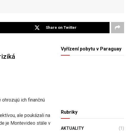
Share on Twitter
Vyřízení pobytu v Paraguay
riziká
é ohrozujú ich finančnú
Rubriky
ektívou, ale poukázali na
ade je Montevideo stále v
AKTUALITY
(1)