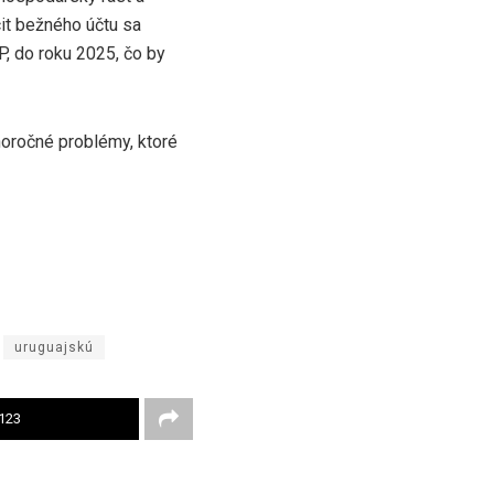
cit bežného účtu sa
P, do roku 2025, čo by
lhoročné problémy, ktoré
uruguajskú
123