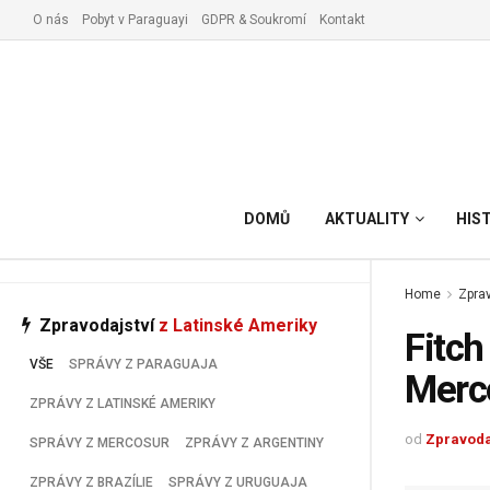
O nás
Pobyt v Paraguayi
GDPR & Soukromí
Kontakt
Vyřízení pobytu v Paraguay
DOMŮ
AKTUALITY
HIS
Home
Zprav
Zpravodajství
z Latinské Ameriky
Fitch
VŠE
SPRÁVY Z PARAGUAJA
Merc
ZPRÁVY Z LATINSKÉ AMERIKY
od
Zpravoda
SPRÁVY Z MERCOSUR
ZPRÁVY Z ARGENTINY
ZPRÁVY Z BRAZÍLIE
SPRÁVY Z URUGUAJA