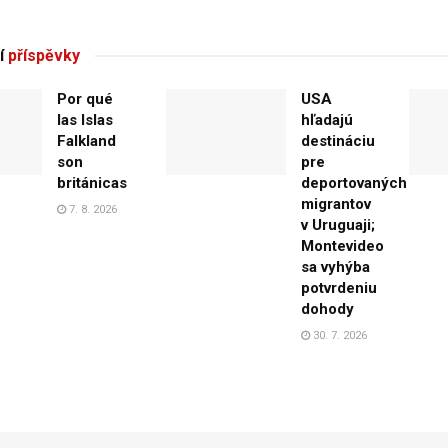
í
příspěvky
Por qué
USA
las Islas
hľadajú
Falkland
destináciu
son
pre
británicas
deportovaných
migrantov
7. 8. 2026
v Uruguaji;
Montevideo
sa vyhýba
potvrdeniu
dohody
30. 7. 2026