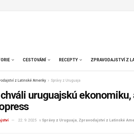
TORIE
CESTOVÁNÍ
RECEPTY
ZPRAVODAJSTVÍ Z L
odajství z Latinské Ameriky
Správy z Uruguaja
 chváli uruguajskú ekonomiku, 
opress
jství
22. 9. 2025
v
Správy z Uruguaja
,
Zpravodajství z Latinské Ame