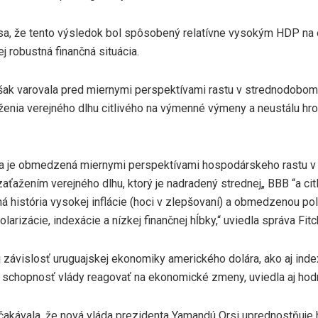
 sa, že tento výsledok bol spôsobený relatívne vysokým HDP na o
jej robustná finančná situácia.
šak varovala pred miernymi perspektívami rastu v strednodobom 
ženia verejného dlhu citlivého na výmenné výmeny a neustálu hr
cia je obmedzená miernymi perspektívami hospodárskeho rastu 
zaťažením verejného dlhu, ktorý je nadradený strednej„ BBB “a ci
á história vysokej inflácie (hoci v zlepšovaní) a obmedzenou polit
larizácie, indexácie a nízkej finančnej hĺbky,“ uviedla správa Fitc
závislosť uruguajskej ekonomiky amerického dolára, ako aj index
schopnosť vlády reagovať na ekonomické zmeny, uviedla aj hod
čakávala, že nová vláda prezidenta Yamandú Orsi uprednostňuje 