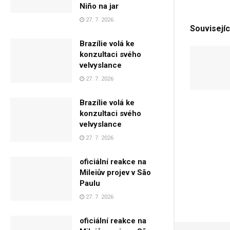
Niño na jar
27. 7. 2026
Souvisejíc
Brazílie volá ke
konzultaci svého
velvyslance
27. 7. 2026
Brazílie volá ke
konzultaci svého
velvyslance
27. 7. 2026
oficiální reakce na
Mileiův projev v São
Paulu
27. 7. 2026
oficiální reakce na