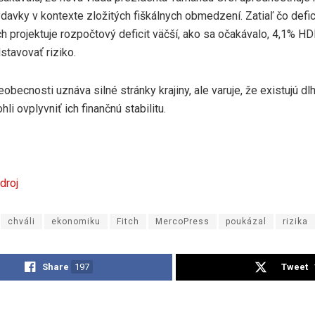
davky v kontexte zložitých fiškálnych obmedzení. Zatiaľ čo defi
tch projektuje rozpočtový deficit väčší, ako sa očakávalo, 4,1% HD
stavovať riziko.
eobecnosti uznáva silné stránky krajiny, ale varuje, že existujú d
hli ovplyvniť ich finančnú stabilitu.
droj
chváli
ekonomiku
Fitch
MercoPress
poukázal
rizika
Share
197
Tweet