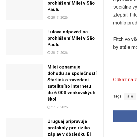
prohlášení Milei v São
sociálne vý
Paulu
zlepšil, Fi
28. 7. 2026
mohlo pred
Lulova odpověď na
prohlášení Milei v São
Fitch vo vš
Paulu
by stále mo
28. 7. 2026
Milei oznamuje
dohodu se společností
Odkaz na z
Starlink o zavedení
satelitního internetu
do 6 000 venkovských
Tags:
ale
škol
27. 7. 2026
Uruguaj pripravuje
protokoly pre riziko
záplav v dôsledku El