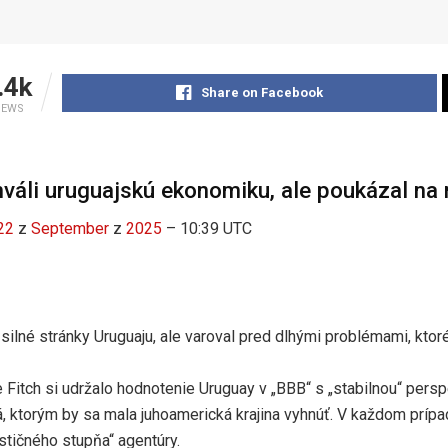
.4k
Share on Facebook
IEWS
hváli uruguajskú ekonomiku, ale poukázal na 
22
z
September
z
2025
– 10:39 UTC
 silné stránky Uruguaju, ale varoval pred dlhými problémami, ktor
Fitch si udržalo hodnotenie Uruguay v „BBB“ s „stabilnou“ persp
ká, ktorým by sa mala juhoamerická krajina vyhnúť. V každom príp
stičného stupňa“ agentúry.