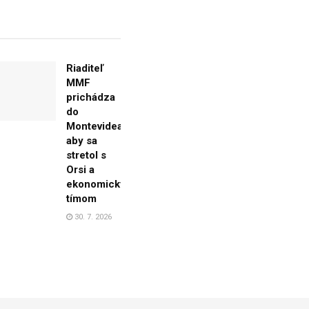
Riaditeľ
MMF
prichádza
do
Montevidea,
aby sa
stretol s
Orsi a
ekonomickým
tímom
30. 7. 2026