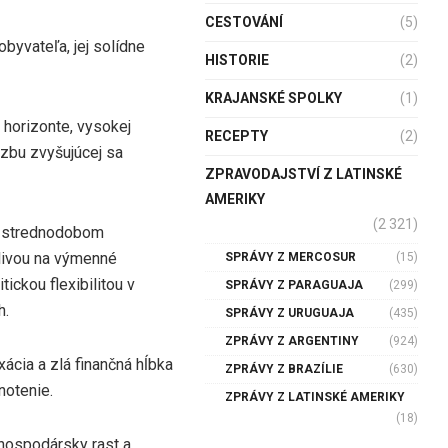
CESTOVÁNÍ
(5)
byvateľa, jej solídne
HISTORIE
(2)
KRAJANSKÉ SPOLKY
(1)
horizonte, vysokej
RECEPTY
(2)
ozbu zvyšujúcej sa
ZPRAVODAJSTVÍ Z LATINSKÉ
AMERIKY
(2 321)
v strednodobom
tlivou na výmenné
SPRÁVY Z MERCOSUR
(15)
ickou flexibilitou v
SPRÁVY Z PARAGUAJA
(299)
h.
SPRÁVY Z URUGUAJA
(435)
ZPRÁVY Z ARGENTINY
(924)
ácia a zlá finančná hĺbka
ZPRÁVY Z BRAZÍLIE
(630)
notenie.
ZPRÁVY Z LATINSKÉ AMERIKY
(18)
hospodársky rast a