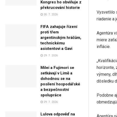
Kongres ho obviňuje z
překrucování historie
Vysvetlilo
30. 7. 2026
riadenie a 
FIFA zahajuje řízení
proti třem
Agentúra v
argentinským hráčům,
miere zaťa
technickému
inflácie.
asistentovi a Gavi
29. 7. 2026
„Kvalifiká
horizonte, 
Milei a Fujimori se
setkávají v Limě a
výmeny, dlh
dohodnou se na
dôsledku do
posílení hospodářské
a bezpečnostní
Podobne aj 
spolupráce
obmedzujú 
29. 7. 2026
Lulova odpověď na
Agentúra o