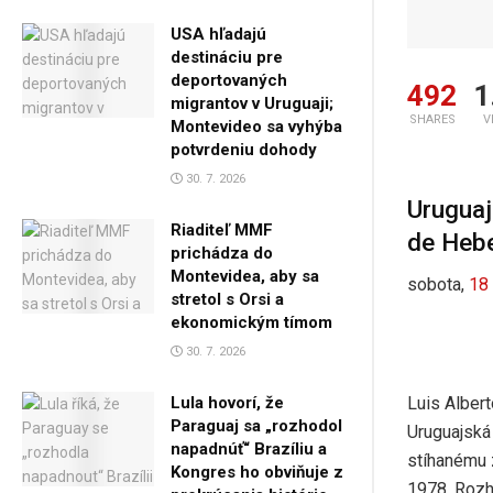
USA hľadajú
destináciu pre
deportovaných
492
1
migrantov v Uruguaji;
SHARES
V
Montevideo sa vyhýba
potvrdeniu dohody
30. 7. 2026
Uruguaj
Riaditeľ MMF
de Heb
prichádza do
Montevidea, aby sa
sobota,
18
stretol s Orsi a
ekonomickým tímom
30. 7. 2026
Luis Alber
Lula hovorí, že
Paraguaj sa „rozhodol
Uruguajská
napadnúť“ Brazíliu a
stíhanému z
Kongres ho obviňuje z
1978. Rozh