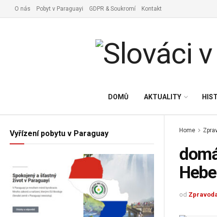
O nás
Pobyt v Paraguayi
GDPR & Soukromí
Kontakt
DOMŮ
AKTUALITY
HIS
Home
Zprav
Vyřízení pobytu v Paraguay
domác
Hebe
od
Zpravoda