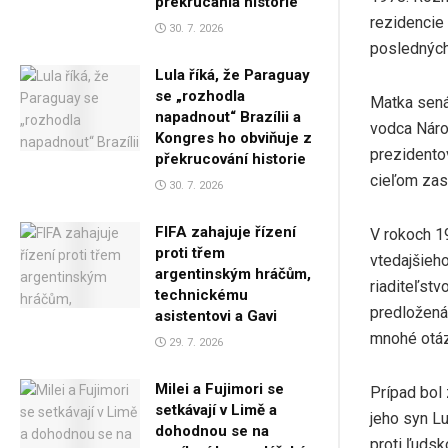
prekrúcania histórie
rezidencie 
30. 7. 2026
posledných 
Lula říká, že Paraguay
se „rozhodla
Matka senát
napadnout“ Brazílii a
vodca Náro
Kongres ho obviňuje z
prezidentov
překrucování historie
cieľom zas
30. 7. 2026
FIFA zahajuje řízení
V rokoch 1
proti třem
vtedajšieh
argentinským hráčům,
riaditeľstv
technickému
predložená
asistentovi a Gavi
mnohé otáz
29. 7. 2026
Milei a Fujimori se
Prípad bol 
setkávají v Limě a
jeho syn Lu
dohodnou se na
proti ľudsk