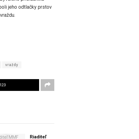
oli jeho odtlačky prstov
 vraždu.
vraždy
123
Riaditeľ