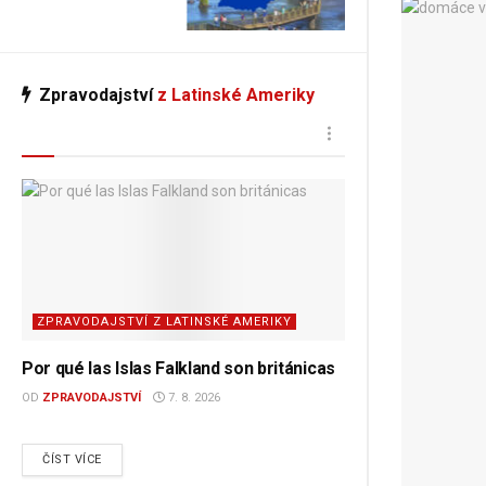
Zpravodajství
z Latinské Ameriky
ZPRAVODAJSTVÍ Z LATINSKÉ AMERIKY
Por qué las Islas Falkland son británicas
OD
ZPRAVODAJSTVÍ
7. 8. 2026
DETAILS
ČÍST VÍCE