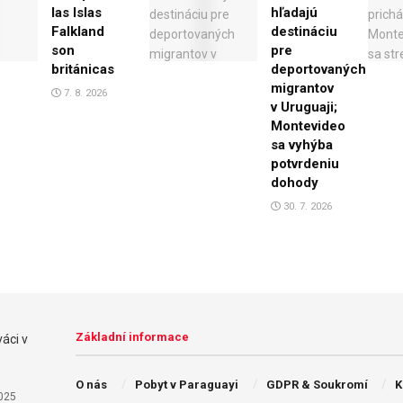
las Islas
hľadajú
Falkland
destináciu
son
pre
británicas
deportovaných
migrantov
7. 8. 2026
v Uruguaji;
Montevideo
sa vyhýba
potvrdeniu
dohody
30. 7. 2026
Základní informace
O nás
Pobyt v Paraguayi
GDPR & Soukromí
K
025