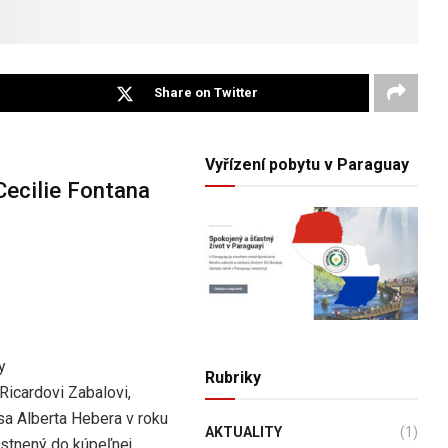
Share on Twitter
Vyřízení pobytu v Paraguay
Cecilie Fontana
y
Rubriky
Ricardovi Zabalovi,
sa Alberta Hebera v roku
AKTUALITY
(1)
stnený do kúpeľnej