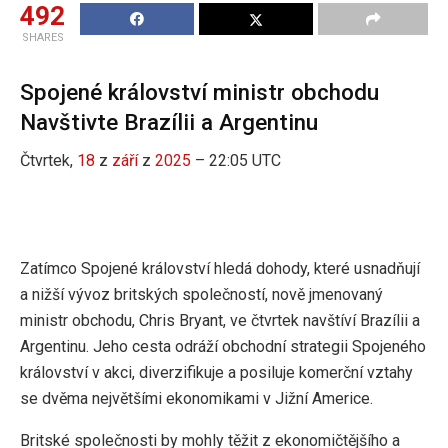
492
SHARES
Spojené království ministr obchodu
Navštivte Brazílii a Argentinu
Čtvrtek,
18
z
září
z
2025
– 22:05 UTC
Zatímco Spojené království hledá dohody, které usnadňují
a nižší vývoz britských společností, nově jmenovaný
ministr obchodu, Chris Bryant, ve čtvrtek navštíví Brazílii a
Argentinu. Jeho cesta odráží obchodní strategii Spojeného
království v akci, diverzifikuje a posiluje komerční vztahy
se dvěma největšími ekonomikami v Jižní Americe.
Britské společnosti by mohly těžit z ekonomičtějšího a