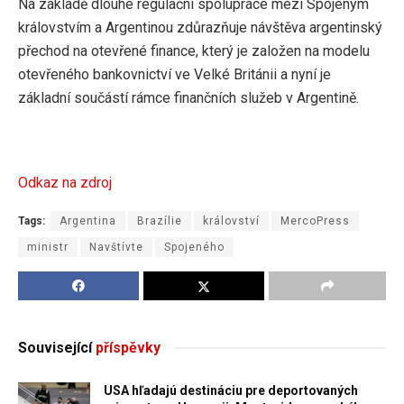
Na základě dlouhé regulační spolupráce mezi Spojeným
královstvím a Argentinou zdůrazňuje návštěva argentinský
přechod na otevřené finance, který je založen na modelu
otevřeného bankovnictví ve Velké Británii a nyní je
základní součástí rámce finančních služeb v Argentině.
Odkaz na zdroj
Tags:
Argentina
Brazílie
království
MercoPress
ministr
Navštívte
Spojeného
Související
příspěvky
USA hľadajú destináciu pre deportovaných