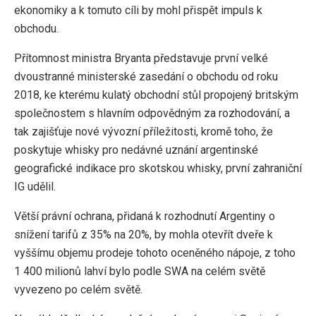
ekonomiky a k tomuto cíli by mohl přispět impuls k
obchodu.
Přítomnost ministra Bryanta představuje první velké
dvoustranné ministerské zasedání o obchodu od roku
2018, ke kterému kulatý obchodní stůl propojený britským
společnostem s hlavním odpovědným za rozhodování, a
tak zajišťuje nové vývozní příležitosti, kromě toho, že
poskytuje whisky pro nedávné uznání argentinské
geografické indikace pro skotskou whisky, první zahraniční
IG udělil.
Větší právní ochrana, přidaná k rozhodnutí Argentiny o
snížení tarifů z 35% na 20%, by mohla otevřít dveře k
vyššímu objemu prodeje tohoto oceněného nápoje, z toho
1 400 milionů lahví bylo podle SWA na celém světě
vyvezeno po celém světě.