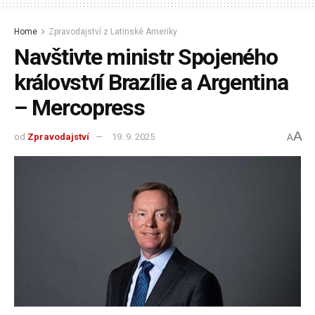
Home
Zpravodajství z Latinské Ameriky
Navštivte ministr Spojeného
království Brazílie a Argentina
– Mercopress
A
od
Zpravodajství
19. 9. 2025
A