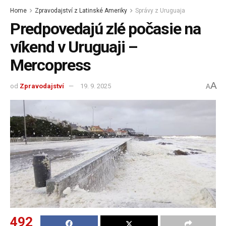
Home
Zpravodajství z Latinské Ameriky
Správy z Uruguaja
Predpovedajú zlé počasie na
víkend v Uruguaji –
Mercopress
A
od
Zpravodajství
19. 9. 2025
A
492