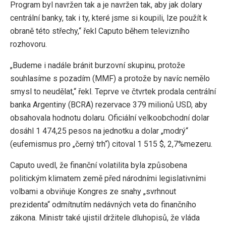
Program byl navržen tak a je navržen tak, aby jak dolary
centrální banky, tak i ty, které jsme si koupili, lze použít k
obraně této střechy,“ řekl Caputo během televizního
rozhovoru.
„Budeme i nadále bránit burzovní skupinu, protože
souhlasíme s pozadím (MMF) a protože by navíc nemělo
smysl to neudělat,“ řekl. Teprve ve čtvrtek prodala centrální
banka Argentiny (BCRA) rezervace 379 milionů USD, aby
obsahovala hodnotu dolaru. Oficiální velkoobchodní dolar
dosáhl 1 474,25 pesos na jednotku a dolar „modrý“
(eufemismus pro „černý trh“) citoval 1 515 $, 2,7%mezeru.
Caputo uvedl, že finanční volatilita byla způsobena
politickým klimatem země před národními legislativními
volbami a obviňuje Kongres ze snahy „svrhnout
prezidenta“ odmítnutím nedávných veta do finančního
zákona. Ministr také ujistil držitele dluhopisů, že vláda