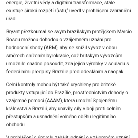
energie, životní vědy a digitální transformace, stále
existuje široká rozpětí růstu,“ uvedl v prohlášení zahraniční
úřad.
Bryant přezkoumal se svým brazilským protějškem Marcio
Rosou možnou dohodou o vzájemném uznání pro
hodnocení shody (ARM), aby se snížil vývoz v obou
směrech snížením byrokracie, což britským vývozcům
umožnilo snadno posoudit, zda jejich výrobky v souladu s
federálními předpisy Brazílie před odesláním a naopak.
Celní kontroly mohou být také urychleny pro britské
produkty vstupující do Brazílie, prostřednictvím dohody o
vzájemné pomoci (AAAM), která umožní Spojenému
království a Brazílii, aby unavily síly v boji proti celním
přestupkům a usnadnění volného oběhu legitimního
obchodu.
V prohlášení o úmyslu zahájit jednání o vzájemném uznání