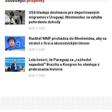
Související
příspěvky
USA hľadajú destináciu pre deportovaných
migrantov v Uruguaji; Montevideo sa vyhýba
potvrdeniu dohody
30. 7. 2026
Riaditeľ MMF prichádza do Montevidea, aby sa
stretol s Orsi a ekonomickým tímom
30. 7. 2026
Lula hovorí, že Paraguaj sa „rozhodol
napadnúť“ Brazíliu a Kongres ho obviňuje z
prekrúcania histórie
30. 7. 2026