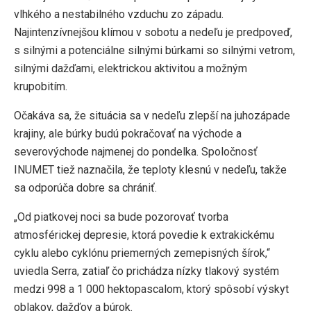
vlhkého a nestabilného vzduchu zo západu.
Najintenzívnejšou klímou v sobotu a nedeľu je predpoveď,
s silnými a potenciálne silnými búrkami so silnými vetrom,
silnými dažďami, elektrickou aktivitou a možným
krupobitím.
Očakáva sa, že situácia sa v nedeľu zlepší na juhozápade
krajiny, ale búrky budú pokračovať na východe a
severovýchode najmenej do pondelka. Spoločnosť
INUMET tiež naznačila, že teploty klesnú v nedeľu, takže
sa odporúča dobre sa chrániť.
„Od piatkovej noci sa bude pozorovať tvorba
atmosférickej depresie, ktorá povedie k extrakickému
cyklu alebo cyklónu priemerných zemepisných šírok,“
uviedla Serra, zatiaľ čo prichádza nízky tlakový systém
medzi 998 a 1 000 hektopascalom, ktorý spôsobí výskyt
oblakov, dažďov a búrok.