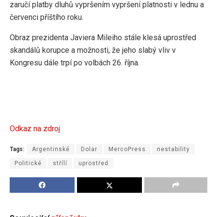
zaručí platby dluhů vypršením vypršení platnosti v lednu a
červenci příštího roku.
Obraz prezidenta Javiera Mileiho stále klesá uprostřed
skandálů korupce a možnosti, že jeho slabý vliv v
Kongresu dále trpí po volbách 26. října.
Odkaz na zdroj
Tags:
Argentinské
Dolar
MercoPress
nestability
Politické
střílí
uprostřed