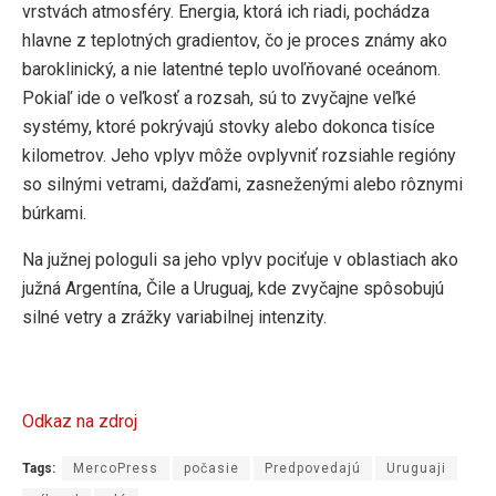
vrstvách atmosféry. Energia, ktorá ich riadi, pochádza
hlavne z teplotných gradientov, čo je proces známy ako
baroklinický, a nie latentné teplo uvoľňované oceánom.
Pokiaľ ide o veľkosť a rozsah, sú to zvyčajne veľké
systémy, ktoré pokrývajú stovky alebo dokonca tisíce
kilometrov. Jeho vplyv môže ovplyvniť rozsiahle regióny
so silnými vetrami, dažďami, zasneženými alebo rôznymi
búrkami.
Na južnej pologuli sa jeho vplyv pociťuje v oblastiach ako
južná Argentína, Čile a Uruguaj, kde zvyčajne spôsobujú
silné vetry a zrážky variabilnej intenzity.
Odkaz na zdroj
Tags:
MercoPress
počasie
Predpovedajú
Uruguaji