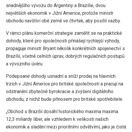
snadnějšího vývozu do Argentiny a Brazílie, dvou
největších ekonomik v Jižní Americe, protože ministr
obchodu navštíví obě země ve čtvrtek, aby posílil vazby.
V rámci plánu komerční strategie zaměřit se na praktické
dohody, které pro společnosti přinášejí rychlejší výhody,
propaguje ministr Bryant několik konkrétních spojenectví s
Brazílií, včetně celních úprav, dobrých regulačních postupů
a vývozního úvěru.
Podepsané dohody usnadní a sníží prodej na hlavních
trzích v Jižní Americe pro britské společnosti a pracují na
odstranění zbytečné byrokracie a zvýšení digitálního
obchodu, z nichž bude přínosem pro britské spotřebitele.
„Obchod s Brazílií dosáhl historického maxima maxima
12,3 miliardy liber, ale vzhledem k velikosti našich
ekonomik a sladění mezi prioritními odvětvími, jako je čistá