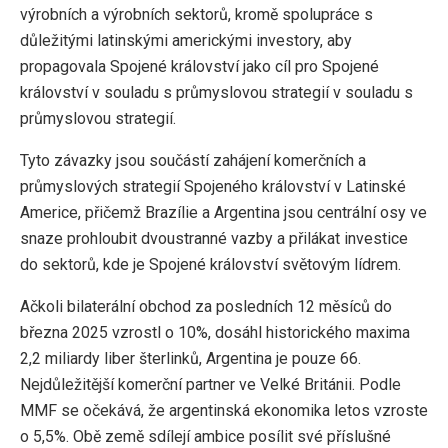
výrobních a výrobních sektorů, kromě spolupráce s
důležitými latinskými americkými investory, aby
propagovala Spojené království jako cíl pro Spojené
království v souladu s průmyslovou strategií v souladu s
průmyslovou strategií.
Tyto závazky jsou součástí zahájení komerčních a
průmyslových strategií Spojeného království v Latinské
Americe, přičemž Brazílie a Argentina jsou centrální osy ve
snaze prohloubit dvoustranné vazby a přilákat investice
do sektorů, kde je Spojené království světovým lídrem.
Ačkoli bilaterální obchod za posledních 12 měsíců do
března 2025 vzrostl o 10%, dosáhl historického maxima
2,2 miliardy liber šterlinků, Argentina je pouze 66.
Nejdůležitější komerční partner ve Velké Británii. Podle
MMF se očekává, že argentinská ekonomika letos vzroste
o 5,5%. Obě země sdílejí ambice posílit své příslušné