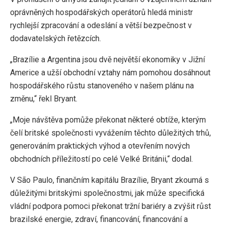
oprávněných hospodářských operátorů hledá ministr
rychlejší zpracování a odeslání a větší bezpečnost v
dodavatelských řetězcích.
„Brazílie a Argentina jsou dvě největší ekonomiky v Jižní
Americe a užší obchodní vztahy nám pomohou dosáhnout
hospodářského růstu stanoveného v našem plánu na
změnu,“ řekl Bryant.
„Moje návštěva pomůže překonat některé obtíže, kterým
čelí britské společnosti vyvážením těchto důležitých trhů,
generováním praktických výhod a otevřením nových
obchodních příležitostí po celé Velké Británii,“ dodal.
V São Paulo, finančním kapitálu Brazílie, Bryant zkoumá s
důležitými britskými společnostmi, jak může specifická
vládní podpora pomoci překonat tržní bariéry a zvýšit růst
brazilské energie, zdraví, financování, financování a