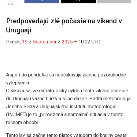
SHARES
Predpovedajú zlé počasie na víkend v
Uruguaji
Piatok,
19
z
September
z
2025
– 10:02 UTC
Aspoň do pondelka sa neočakávajú žiadne pozoruhodné
vylepšenia
Očakáva sa, že extratropický cyklón tento víkend prinesie
do Uruguaju vážne búrky a silné dažde. Podľa meteorológa
Josého Serra a Uruguajského inštitútu meteorológie
(INUMET) je to „prirodzená a normálna“ situácia v tomto
ročnom období.
Tento jav sa začne tento piatok vstupom do krajiny cesta