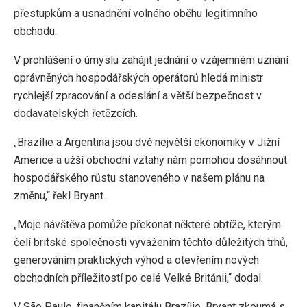
přestupkům a usnadnění volného oběhu legitimního
obchodu.
V prohlášení o úmyslu zahájit jednání o vzájemném uznání
oprávněných hospodářských operátorů hledá ministr
rychlejší zpracování a odeslání a větší bezpečnost v
dodavatelských řetězcích.
„Brazílie a Argentina jsou dvě největší ekonomiky v Jižní
Americe a užší obchodní vztahy nám pomohou dosáhnout
hospodářského růstu stanoveného v našem plánu na
změnu,“ řekl Bryant.
„Moje návštěva pomůže překonat některé obtíže, kterým
čelí britské společnosti vyvážením těchto důležitých trhů,
generováním praktických výhod a otevřením nových
obchodních příležitostí po celé Velké Británii,“ dodal.
V São Paulo, finančním kapitálu Brazílie, Bryant zkoumá s