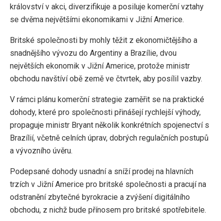
království v akci, diverzifikuje a posiluje komerční vztahy
se dvěma největšími ekonomikami v Jižní Americe.
Britské společnosti by mohly těžit z ekonomičtějšího a
snadnějšího vývozu do Argentiny a Brazílie, dvou
největších ekonomik v Jižní Americe, protože ministr
obchodu navštíví obě země ve čtvrtek, aby posílil vazby.
V rámci plánu komerční strategie zaměřit se na praktické
dohody, které pro společnosti přinášejí rychlejší výhody,
propaguje ministr Bryant několik konkrétních spojenectví s
Brazílií, včetně celních úprav, dobrých regulačních postupů
a vývozního úvěru.
Podepsané dohody usnadní a sníží prodej na hlavních
trzích v Jižní Americe pro britské společnosti a pracují na
odstranění zbytečné byrokracie a zvýšení digitálního
obchodu, z nichž bude přínosem pro britské spotřebitele.