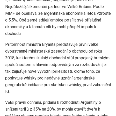
Nejdůležitější komerční partner ve Velké Británii. Podle
MMF se očekává, že argentinská ekonomika letos vzroste
o 5,5%. Obě země sdílejí ambice posílit své příslušné
ekonomiky a k tomuto cíli by mohl přispět impuls k
obchodu.
Přítomnost ministra Bryanta představuje první velké
dvoustranné ministerské zasedání o obchodu od roku
2018, ke kterému kulatý obchodní stůl propojený britským
společnostem s hlavním odpovědným za rozhodování, a
tak zajišťuje nové vývozní příležitosti, kromě toho, že
poskytuje whisky pro nedávné uznání argentinské
geografické indikace pro skotskou whisky, první zahraniční
IG.
Větší právní ochrana, přidaná k rozhodnutí Argentiny o
snížení tarifů z 35% na 20%, by mohla otevřít dveře k
vyššímu objemu prodeje tohoto oceněného nápoje, z toho