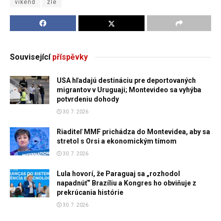
víkend
zlé
Související
příspěvky
USA hľadajú destináciu pre deportovaných
migrantov v Uruguaji; Montevideo sa vyhýba
potvrdeniu dohody
30. 7. 2026
Riaditeľ MMF prichádza do Montevidea, aby sa
stretol s Orsi a ekonomickým tímom
30. 7. 2026
Lula hovorí, že Paraguaj sa „rozhodol
napadnúť“ Brazíliu a Kongres ho obviňuje z
prekrúcania histórie
30. 7. 2026