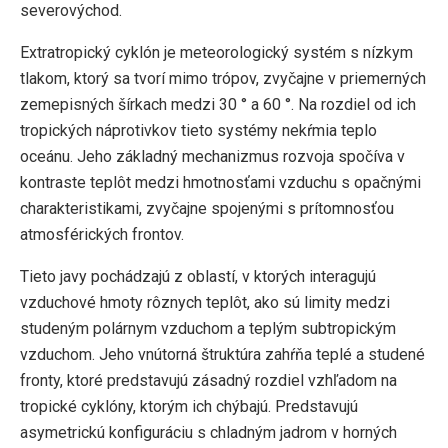
severovýchod.
Extratropický cyklón je meteorologický systém s nízkym
tlakom, ktorý sa tvorí mimo trópov, zvyčajne v priemerných
zemepisných šírkach medzi 30 ° a 60 °. Na rozdiel od ich
tropických náprotivkov tieto systémy nekŕmia teplo
oceánu. Jeho základný mechanizmus rozvoja spočíva v
kontraste teplôt medzi hmotnosťami vzduchu s opačnými
charakteristikami, zvyčajne spojenými s prítomnosťou
atmosférických frontov.
Tieto javy pochádzajú z oblastí, v ktorých interagujú
vzduchové hmoty rôznych teplôt, ako sú limity medzi
studeným polárnym vzduchom a teplým subtropickým
vzduchom. Jeho vnútorná štruktúra zahŕňa teplé a studené
fronty, ktoré predstavujú zásadný rozdiel vzhľadom na
tropické cyklóny, ktorým ich chýbajú. Predstavujú
asymetrickú konfiguráciu s chladným jadrom v horných