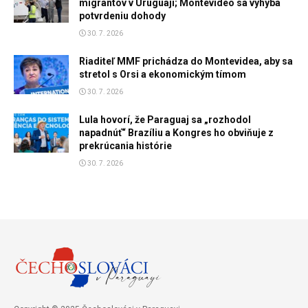
migrantov v Uruguaji; Montevideo sa vyhýba
potvrdeniu dohody
30. 7. 2026
Riaditeľ MMF prichádza do Montevidea, aby sa
stretol s Orsi a ekonomickým tímom
30. 7. 2026
Lula hovorí, že Paraguaj sa „rozhodol
napadnúť“ Brazíliu a Kongres ho obviňuje z
prekrúcania histórie
30. 7. 2026