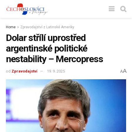
Home
Zpravodajství z Latinské Ameriky
Dolar střílí uprostřed
argentinské politické
nestability – Mercopress
A
od
Zpravodajství
19. 9. 2025
A