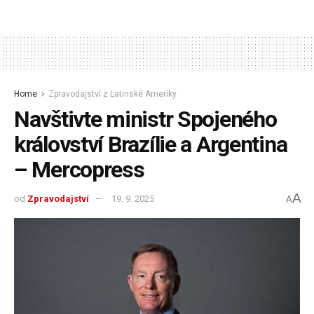
Home
Zpravodajství z Latinské Ameriky
Navštivte ministr Spojeného
království Brazílie a Argentina
– Mercopress
A
od
Zpravodajství
19. 9. 2025
A