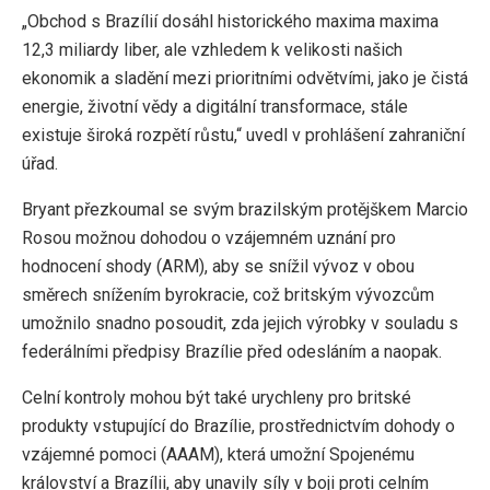
„Obchod s Brazílií dosáhl historického maxima maxima
12,3 miliardy liber, ale vzhledem k velikosti našich
ekonomik a sladění mezi prioritními odvětvími, jako je čistá
energie, životní vědy a digitální transformace, stále
existuje široká rozpětí růstu,“ uvedl v prohlášení zahraniční
úřad.
Bryant přezkoumal se svým brazilským protějškem Marcio
Rosou možnou dohodou o vzájemném uznání pro
hodnocení shody (ARM), aby se snížil vývoz v obou
směrech snížením byrokracie, což britským vývozcům
umožnilo snadno posoudit, zda jejich výrobky v souladu s
federálními předpisy Brazílie před odesláním a naopak.
Celní kontroly mohou být také urychleny pro britské
produkty vstupující do Brazílie, prostřednictvím dohody o
vzájemné pomoci (AAAM), která umožní Spojenému
království a Brazílii, aby unavily síly v boji proti celním