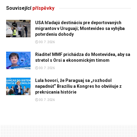
Související
příspěvky
USA hľadajú destináciu pre deportovaných
migrantov v Uruguaji; Montevideo sa vyhýba
potvrdeniu dohody
30. 7. 2026
Riaditeľ MMF prichádza do Montevidea, aby sa
stretol s Orsi a ekonomickým tímom
30. 7. 2026
Lula hovorí, že Paraguaj sa „rozhodol
napadnúť“ Brazíliu a Kongres ho obviňuje z
prekrúcania histórie
30. 7. 2026