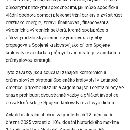
důležitými britskými společnostmi, jak může specifická
vládní podpora pomoci překonat tržní bariéry a zvýšit růst
brazilské energie, zdraví, financování, financování a
výrobních a výrobních sektorů, kromě spolupráce s
důležitými latinskými americkými investory, aby
propagovala Spojené království jako cíl pro Spojené
království v souladu s průmyslovou strategií v souladu s
průmyslovou strategií.
Tyto závazky jsou součástí zahájení komerčních a
průmyslových strategií Spojeného království v Latinské
Americe, přičemž Brazílie a Argentina jsou centrální osy ve
snaze prohloubit dvoustranné vazby a přilákat investice
do sektorů, kde je Spojené království světovým lídrem.
Ačkoli bilaterální obchod za posledních 12 měsíců do
března 2025 vzrostl o 10%, dosáhl historického maxima
2,2 miliardy liber šterlinků, Argentina je pouze 66.