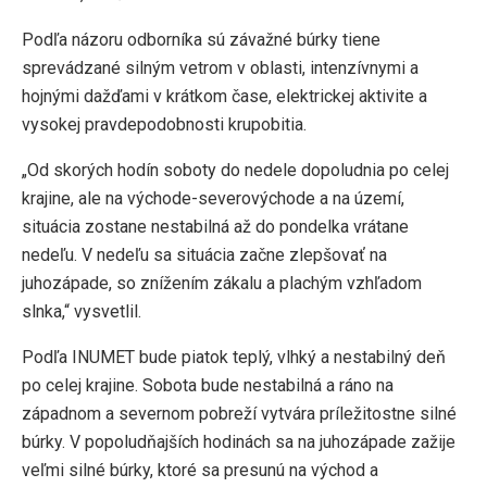
Podľa názoru odborníka sú závažné búrky tiene
sprevádzané silným vetrom v oblasti, intenzívnymi a
hojnými dažďami v krátkom čase, elektrickej aktivite a
vysokej pravdepodobnosti krupobitia.
„Od skorých hodín soboty do nedele dopoludnia po celej
krajine, ale na východe-severovýchode a na území,
situácia zostane nestabilná až do pondelka vrátane
nedeľu. V nedeľu sa situácia začne zlepšovať na
juhozápade, so znížením zákalu a plachým vzhľadom
slnka,“ vysvetlil.
Podľa INUMET bude piatok teplý, vlhký a nestabilný deň
po celej krajine. Sobota bude nestabilná a ráno na
západnom a severnom pobreží vytvára príležitostne silné
búrky. V popoludňajších hodinách sa na juhozápade zažije
veľmi silné búrky, ktoré sa presunú na východ a