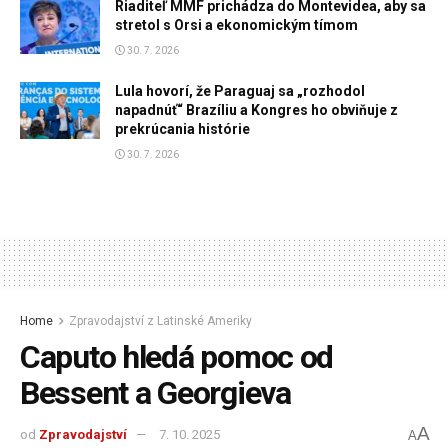
Riaditeľ MMF prichádza do Montevidea, aby sa
stretol s Orsi a ekonomickým tímom
30. 7. 2026
Lula hovorí, že Paraguaj sa „rozhodol
napadnúť“ Brazíliu a Kongres ho obviňuje z
prekrúcania histórie
30. 7. 2026
Home
Zpravodajství z Latinské Ameriky
Caputo hledá pomoc od
Bessent a Georgieva
A
od
Zpravodajství
7. 10. 2025
A