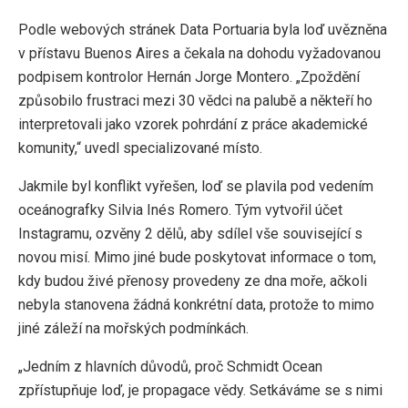
Podle webových stránek Data Portuaria byla loď uvězněna
v přístavu Buenos Aires a čekala na dohodu vyžadovanou
podpisem kontrolor Hernán Jorge Montero. „Zpoždění
způsobilo frustraci mezi 30 vědci na palubě a někteří ho
interpretovali jako vzorek pohrdání z práce akademické
komunity,“ uvedl specializované místo.
Jakmile byl konflikt vyřešen, loď se plavila pod vedením
oceánografky Silvia Inés Romero. Tým vytvořil účet
Instagramu, ozvěny 2 dělů, aby sdílel vše související s
novou misí. Mimo jiné bude poskytovat informace o tom,
kdy budou živé přenosy provedeny ze dna moře, ačkoli
nebyla stanovena žádná konkrétní data, protože to mimo
jiné záleží na mořských podmínkách.
„Jedním z hlavních důvodů, proč Schmidt Ocean
zpřístupňuje loď, je propagace vědy. Setkáváme se s nimi