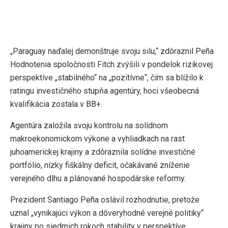
„Paraguay naďalej demonštruje svoju silu,“ zdôraznil Peña
Hodnotenia spoločnosti Fitch zvýšili v pondelok rizikovej
perspektíve „stabilného“ na „pozitívne“, čím sa blížilo k
ratingu investičného stupňa agentúry, hoci všeobecná
kvalifikácia zostala v BB+.
Agentúra založila svoju kontrolu na solídnom
makroekonomickom výkone a vyhliadkach na rast
juhoamerickej krajiny a zdôraznila solídne investičné
portfólio, nízky fiškálny deficit, očakávané zníženie
verejného dlhu a plánované hospodárske reformy.
Prezident Santiago Peña oslávil rozhodnutie, pretože
uznal „vynikajúci výkon a dôveryhodné verejné politiky“
krajiny po siedmich rokoch stability v perspektíve.