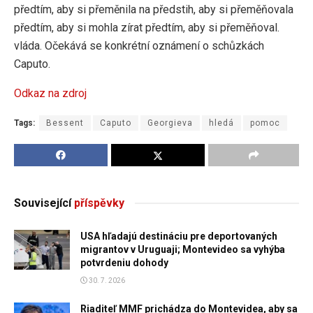
předtím, aby si přeměnila na předstih, aby si přeměňovala
předtím, aby si mohla zírat předtím, aby si přeměňoval.
vláda. Očekává se konkrétní oznámení o schůzkách
Caputo.
Odkaz na zdroj
Tags:
Bessent
Caputo
Georgieva
hledá
pomoc
Související
příspěvky
USA hľadajú destináciu pre deportovaných
migrantov v Uruguaji; Montevideo sa vyhýba
potvrdeniu dohody
30. 7. 2026
Riaditeľ MMF prichádza do Montevidea, aby sa