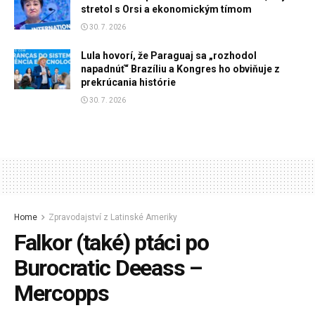
stretol s Orsi a ekonomickým tímom
30. 7. 2026
Lula hovorí, že Paraguaj sa „rozhodol
napadnúť“ Brazíliu a Kongres ho obviňuje z
prekrúcania histórie
30. 7. 2026
Home
Zpravodajství z Latinské Ameriky
Falkor (také) ptáci po
Burocratic Deeass –
Mercopps