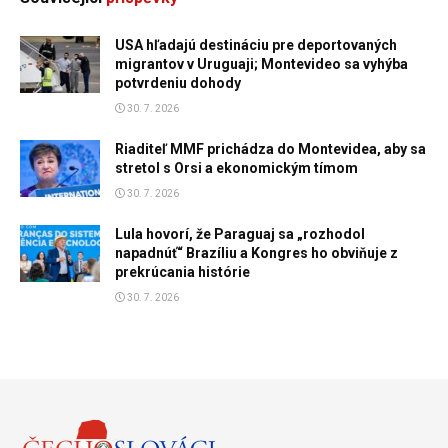
USA hľadajú destináciu pre deportovaných
migrantov v Uruguaji; Montevideo sa vyhýba
potvrdeniu dohody
30. 7. 2026
Riaditeľ MMF prichádza do Montevidea, aby sa
stretol s Orsi a ekonomickým tímom
30. 7. 2026
Lula hovorí, že Paraguaj sa „rozhodol
napadnúť“ Brazíliu a Kongres ho obviňuje z
prekrúcania histórie
30. 7. 2026