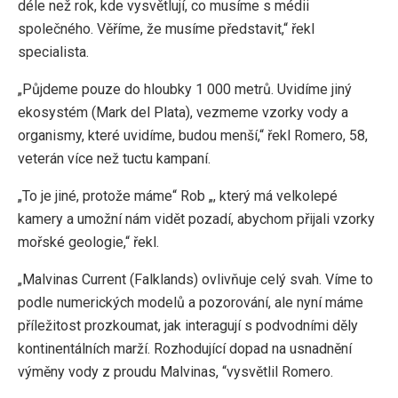
déle než rok, kde vysvětlují, co musíme s médii
společného. Věříme, že musíme představit,“ řekl
specialista.
„Půjdeme pouze do hloubky 1 000 metrů. Uvidíme jiný
ekosystém (Mark del Plata), vezmeme vzorky vody a
organismy, které uvidíme, budou menší,“ řekl Romero, 58,
veterán více než tuctu kampaní.
„To je jiné, protože máme“ Rob „, který má velkolepé
kamery a umožní nám vidět pozadí, abychom přijali vzorky
mořské geologie,“ řekl.
„Malvinas Current (Falklands) ovlivňuje celý svah. Víme to
podle numerických modelů a pozorování, ale nyní máme
příležitost prozkoumat, jak interagují s podvodními děly
kontinentálních marží. Rozhodující dopad na usnadnění
výměny vody z proudu Malvinas, “vysvětlil Romero.