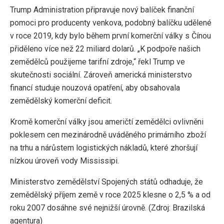
Trump Administration připravuje nový balíček finanční
pomoci pro producenty venkova, podobný balíčku udělené
v roce 2019, kdy bylo během první komerční války s Čínou
přiděleno více než 22 miliard dolarů. „K podpoře našich
zemědělců použijeme tarifní zdroje,“ řekl Trump ve
skutečnosti sociální. Zároveň americká ministerstvo
financí studuje nouzová opatření, aby obsahovala
zemědělský komerční deficit.
Kromě komerční války jsou američtí zemědělci ovlivněni
poklesem cen mezinárodně uváděného primárního zboží
na trhu a nárůstem logistických nákladů, které zhoršují
nízkou úroveň vody Mississipi.
Ministerstvo zemědělství Spojených států odhaduje, že
zemědělský příjem země v roce 2025 klesne o 2,5 % a od
roku 2007 dosáhne své nejnižší úrovně. (Zdroj: Brazilská
agentura)