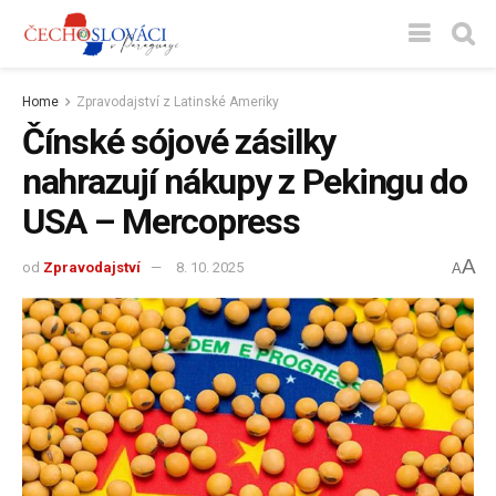
Home
Zpravodajství z Latinské Ameriky
Čínské sójové zásilky
nahrazují nákupy z Pekingu do
USA – Mercopress
A
od
Zpravodajství
8. 10. 2025
A