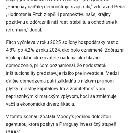
„Paraguay naďalej demonštruje svoju silu,“ zdôraznil Peña.
„Hodnotenia Fitch zlepšili perspektívu našej krajiny
pozitívnu a zdôraznili náš rast, stabilitu a odhodlanie k
reformám,“ dodal.
Fitch vyčnieva v roku 2025 solídny hospodársky rast o
4,8%, po 4,2% z roku 2024, ako bolo oznámené. Zdôraznil
však aj slabé ukazovatele riadenia ako hlavné
obmedzenie, pričom poznamenal, že nedostatok
inštitucionality predstavuje riziko pre investície. Medzi
ďalšie obmedzenia patrí základňa s nízkym príjmom,
plytký miestny kapitálový trh a zraniteľnosť voči
nepriaznivým klimatickým vplyvom, hoci sa zmierňuje
väčšia ekonomická diverzifikácia.
V tomto scenári zostala Moody’s jedinou dôležitou
agentúrou, ktorá poskytla Paraguay investičný stupeň
(BAA3).