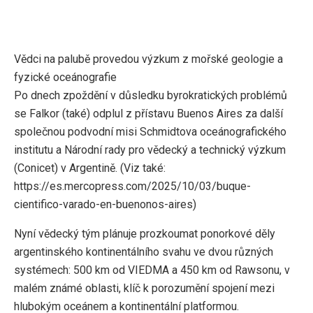
Vědci na palubě provedou výzkum z mořské geologie a
fyzické oceánografie
Po dnech zpoždění v důsledku byrokratických problémů
se Falkor (také) odplul z přístavu Buenos Aires za další
společnou podvodní misi Schmidtova oceánografického
institutu a Národní rady pro vědecký a technický výzkum
(Conicet) v Argentině. (Viz také:
https://es.mercopress.com/2025/10/03/buque-
cientifico-varado-en-buenonos-aires)
Nyní vědecký tým plánuje prozkoumat ponorkové děly
argentinského kontinentálního svahu ve dvou různých
systémech: 500 km od VIEDMA a 450 km od Rawsonu, v
malém známé oblasti, klíč k porozumění spojení mezi
hlubokým oceánem a kontinentální platformou.