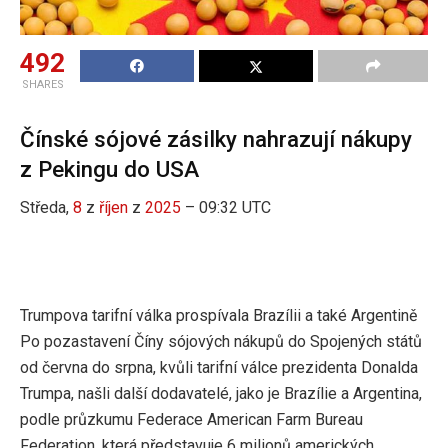
492
SHARES
Čínské sójové zásilky nahrazují nákupy
z Pekingu do USA
Středa,
8
z
říjen
z
2025
– 09:32 UTC
Trumpova tarifní válka prospívala Brazílii a také Argentině
Po pozastavení Číny sójových nákupů do Spojených států
od června do srpna, kvůli tarifní válce prezidenta Donalda
Trumpa, našli další dodavatelé, jako je Brazílie a Argentina,
podle průzkumu Federace American Farm Bureau
Federation, která představuje 6 milionů amerických