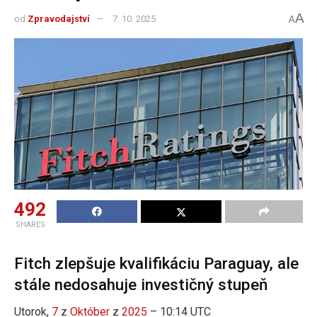
A
od
Zpravodajství
7. 10. 2025
A
492
SHARES
Fitch zlepšuje kvalifikáciu Paraguay, ale
stále nedosahuje investičný stupeň
Utorok,
7
z
Október
z
2025
– 10:14 UTC