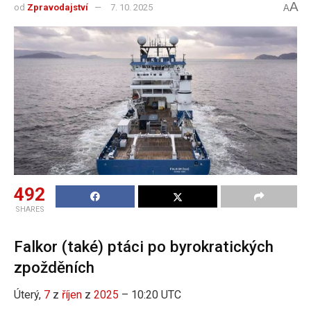
A
od
Zpravodajství
7. 10. 2025
A
492
SHARES
Falkor (také) ptáci po byrokratických
zpožděních
Úterý,
7
z
říjen
z
2025
– 10:20 UTC