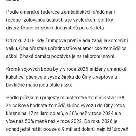
Podle americké federace zemědělských úřadů není
recese izolovanou událostí a je výsledkem politiky
diverzifikace čínských dodavatelů po celá léta.
Od roku 2018, kdy Trumpova první vláda zahájila komerční
válku, Čína přestala upřednostňovat americké zemědělce,
ačkoli čínská domácí poptávka je na rekordní úrovni.
Kromě sójových bobů byly v roce 2025 sníženy americké
kukuřice, pšenice a vývoz čiroku do Číny a vepřové a
bavlněné maso jsou stále nízké.
Podle průzkumu projekty ministerstva zemědělství USA,
že celková hodnota zemědělského vývozu do Číny letos
klesne na 17 miliard dolarů, o 30% než v roce 2024 a o
více než 50% méně než v roce 2022. Do roku 2026 je
odhad ještě nižší: pouze o 9 miliard dolarů, nejnižší úroveň.