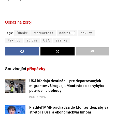
Odkaz na zdroj
Tags:
Čínské
MercoPress
nahrazují
nákupy
Pekingu
sójové
USA
zásilky
Související
příspěvky
USA hľadajú destináciu pre deportovaných
migrantov v Uruguaji; Montevideo sa vyhýba
potvrdeniu dohody
30. 7. 2026
Riaditeľ MMF prichádza do Montevidea, aby sa
stretol s Orsi a ekonomickým tímom