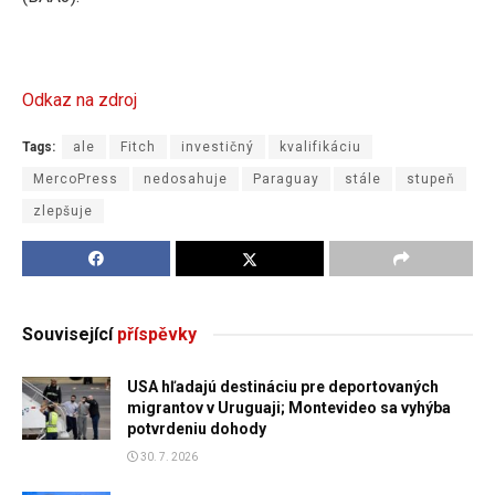
Odkaz na zdroj
Tags:
ale
Fitch
investičný
kvalifikáciu
MercoPress
nedosahuje
Paraguay
stále
stupeň
zlepšuje
Související
příspěvky
USA hľadajú destináciu pre deportovaných
migrantov v Uruguaji; Montevideo sa vyhýba
potvrdeniu dohody
30. 7. 2026