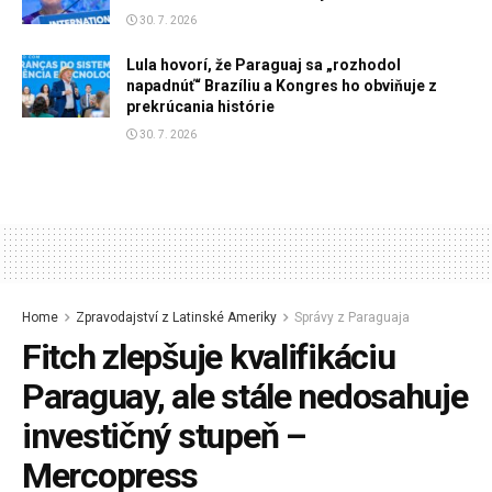
30. 7. 2026
Lula hovorí, že Paraguaj sa „rozhodol
napadnúť“ Brazíliu a Kongres ho obviňuje z
prekrúcania histórie
30. 7. 2026
Home
Zpravodajství z Latinské Ameriky
Správy z Paraguaja
Fitch zlepšuje kvalifikáciu
Paraguay, ale stále nedosahuje
investičný stupeň –
Mercopress