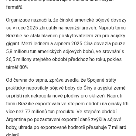
farmářů.
Organizace naznačila, že čínské americké sójové dovozy
se v roce 2025 zhroutily na nejnižší úroveň. Naproti tomu
Brazílie se stala hlavním poskytovatelem zrn pro asijský
gigant. Mezi lednem a srpnem 2025 Čína dovezla pouze
5,8 milionu tun amerických sójových bobů, ve srovnání s
26,5 miliony stejného období předchozího roku, pokles
téměř 80%.
Od června do srpna, zpráva uvedla, že Spojené státy
prakticky neposílaly sójové boby do Číny a asijská země
si příští rok nekoupila nové plodiny pro sklizeň. Naproti
tomu Brazílie exportovala ve stejném období na čínský trh
více než 77 milionů tun produktu. Ve stejném období
Argentina po pozastavení exportní daně zvýšila sójové
boby, úhrada po exportované hodnotě přesahuje 7 miliard
dolarů.