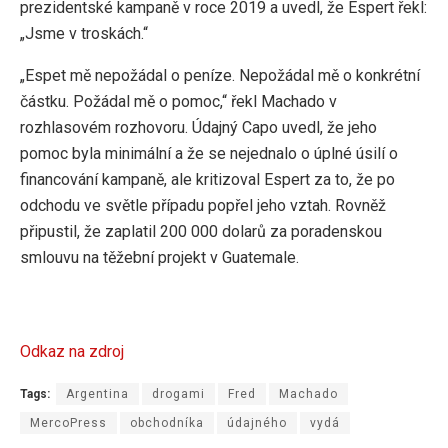
prezidentské kampaně v roce 2019 a uvedl, že Espert řekl:
„Jsme v troskách.“
„Espet mě nepožádal o peníze. Nepožádal mě o konkrétní
částku. Požádal mě o pomoc,“ řekl Machado v
rozhlasovém rozhovoru. Údajný Capo uvedl, že jeho
pomoc byla minimální a že se nejednalo o úplné úsilí o
financování kampaně, ale kritizoval Espert za to, že po
odchodu ve světle případu popřel jeho vztah. Rovněž
připustil, že zaplatil 200 000 dolarů za poradenskou
smlouvu na těžební projekt v Guatemale.
Odkaz na zdroj
Tags:
Argentina
drogami
Fred
Machado
MercoPress
obchodníka
údajného
vydá