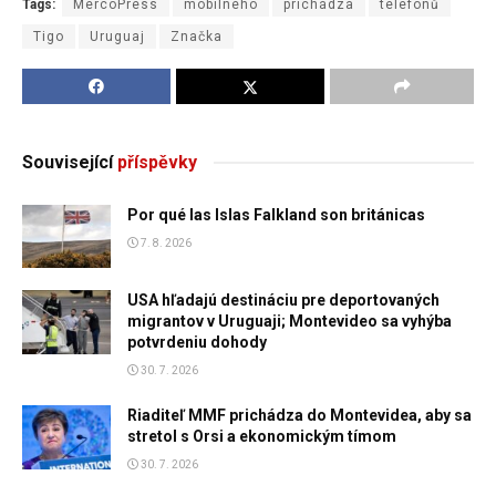
Tags:
MercoPress
mobilného
prichádza
telefonů
Tigo
Uruguaj
Značka
Související
příspěvky
Por qué las Islas Falkland son británicas
7. 8. 2026
USA hľadajú destináciu pre deportovaných
migrantov v Uruguaji; Montevideo sa vyhýba
potvrdeniu dohody
30. 7. 2026
Riaditeľ MMF prichádza do Montevidea, aby sa
stretol s Orsi a ekonomickým tímom
30. 7. 2026