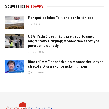
Související
příspěvky
Por qué las Islas Falkland son británicas
7. 8. 2026
USA hľadajú destináciu pre deportovaných
migrantov v Uruguaji; Montevideo sa vyhýba
potvrdeniu dohody
30. 7. 2026
Riaditeľ MMF prichádza do Montevidea, aby sa
stretol s Orsi a ekonomickým tímom
30. 7. 2026