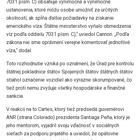
7031 písm. C) obsahuje výnimočné a výnimočné
ustanovenia, ktoré môžu osobe umožniť za určitých
okolností, ak spĺňa ďalšie požiadavky na získanie
amerického víza. Štátne ministerstvo vyňalo obmedzenia
víz podľa oddielu 7031 písm. C),“ uviedol Cannon. „Podľa
zákona nie sme oprávnení verejne komentovať jednotlivé
víza,“ dodal.
Toto rozhodnutie vzniká po oznámení, že Úrad pre kontrolu
štátnej pokladnice štátov Spojených štátov štátnych štátov
stiahol označenie vozidiel ako výrazne skorumpované, čo
tiež proti nemu zvyšuje všetky hospodárske a finančné
sankcie.
V reakcii na to Cartes, ktorý tiež predsedá guvernérovi
ANR (strana Colorado) prezidenta Santiaga Peña, ktorý je
jeho mentorom, vyjadril svoju vďačnosť v sociálnych
sieťach za podporu prijatého a uviedol, že opätovne