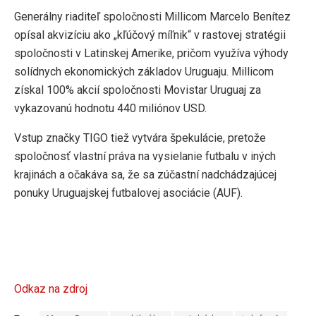
Generálny riaditeľ spoločnosti Millicom Marcelo Benítez
opísal akvizíciu ako „kľúčový míľnik“ v rastovej stratégii
spoločnosti v Latinskej Amerike, pričom využíva výhody
solídnych ekonomických základov Uruguaju. Millicom
získal 100% akcií spoločnosti Movistar Uruguaj za
vykazovanú hodnotu 440 miliónov USD.
Vstup značky TIGO tiež vytvára špekulácie, pretože
spoločnosť vlastní práva na vysielanie futbalu v iných
krajinách a očakáva sa, že sa zúčastní nadchádzajúcej
ponuky Uruguajskej futbalovej asociácie (AUF).
Odkaz na zdroj