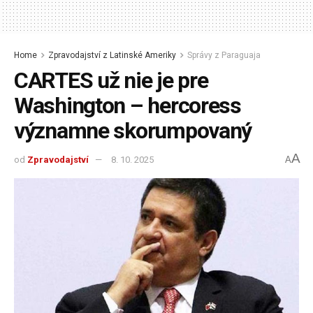
Home
Zpravodajství z Latinské Ameriky
Správy z Paraguaja
CARTES už nie je pre
Washington – hercoress
významne skorumpovaný
A
od
Zpravodajství
8. 10. 2025
A