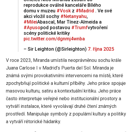
reprodukce oválné kanceláře Bílého
domu v muzeu
#Vosk
z
#Madrid
. Ve své
akci vložil sochy
#Netanyahu
,
#Milei
Abascal, Mar Tínez-Almeida a
#Ayuso
pod postavou
#Trumf
vytvoření
scény politické kritiky
pic.twitter.com/dgnmj4wnba
– Sir Leighton (@Sirleighton)
7. října 2025
V roce 2023, Miranda umístila neoprávněnou sochu krále
Juana Carlose I v Madrid’s Puerta del Sol. Miranda je
známá svými provokativními intervencemi na místě, které
zpochybňují politické a kulturní příběhy. Jeho práce spojuje
masovou kulturu, satiru a kontextuální kritiku. Jeho práce
často interpretuje veřejné nebo institucionální prostory a
vytváří instalace, které vyvolávají druhé čtení známých
prostředí. Manipuluje symboly z populární kultury a politiky
a vytváří rétorické hádanky.