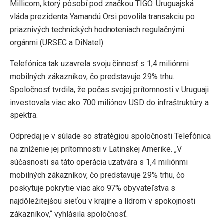
Millicom, ktorý pôsobí pod značkou TIGO. Uruguajská
vláda prezidenta Yamandú Orsi povolila transakciu po
priaznivých technických hodnoteniach regulačnými
orgánmi (URSEC a DiNatel).
Telefónica tak uzavrela svoju činnosť s 1,4 miliónmi
mobilných zákazníkov, čo predstavuje 29% trhu.
Spoločnosť tvrdila, že počas svojej prítomnosti v Uruguaji
investovala viac ako 700 miliónov USD do infraštruktúry a
spektra.
Odpredaj je v súlade so stratégiou spoločnosti Telefónica
na zníženie jej prítomnosti v Latinskej Amerike. „V
súčasnosti sa táto operácia uzatvára s 1,4 miliónmi
mobilných zákazníkov, čo predstavuje 29% trhu, čo
poskytuje pokrytie viac ako 97% obyvateľstva s
najdôležitejšou sieťou v krajine a lídrom v spokojnosti
zákazníkov,“ vyhlásila spoločnosť.