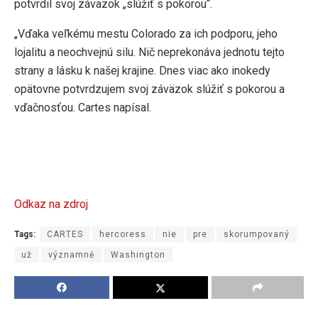
potvrdil svoj záväzok „slúžiť s pokorou“.
„Vďaka veľkému mestu Colorado za ich podporu, jeho
lojalitu a neochvejnú silu. Nič neprekonáva jednotu tejto
strany a lásku k našej krajine. Dnes viac ako inokedy
opätovne potvrdzujem svoj záväzok slúžiť s pokorou a
vďačnosťou. Cartes napísal.
Odkaz na zdroj
Tags:
CARTES
hercoress
nie
pre
skorumpovaný
už
významně
Washington