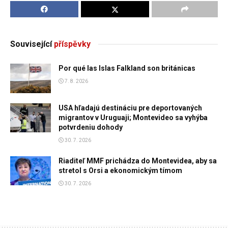
Související
příspěvky
Por qué las Islas Falkland son británicas
7. 8. 2026
USA hľadajú destináciu pre deportovaných
migrantov v Uruguaji; Montevideo sa vyhýba
potvrdeniu dohody
30. 7. 2026
Riaditeľ MMF prichádza do Montevidea, aby sa
stretol s Orsi a ekonomickým tímom
30. 7. 2026