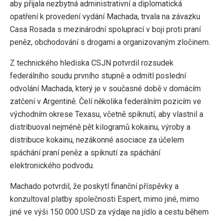
aby přijala nezbytná administrativní a diplomatická
opatření k provedení vydání Machada, trvala na závazku
Casa Rosada s mezinárodní spoluprací v boji proti praní
peněz, obchodování s drogami a organizovaným zločinem.
Z technického hlediska CSJN potvrdil rozsudek
federálního soudu prvního stupně a odmítl poslední
odvolání Machada, který je v současné době v domácím
zatčení v Argentině. Čelí několika federálním pozicím ve
východním okrese Texasu, včetně spiknutí, aby vlastnil a
distribuoval nejméně pět kilogramů kokainu, výroby a
distribuce kokainu, nezákonné asociace za účelem
spáchání praní peněz a spiknutí za spáchání
elektronického podvodu.
Machado potvrdil, že poskytl finanční příspěvky a
konzultoval platby společnosti Espert, mimo jiné, mimo
jiné ve výši 150 000 USD za výdaje na jídlo a cestu během