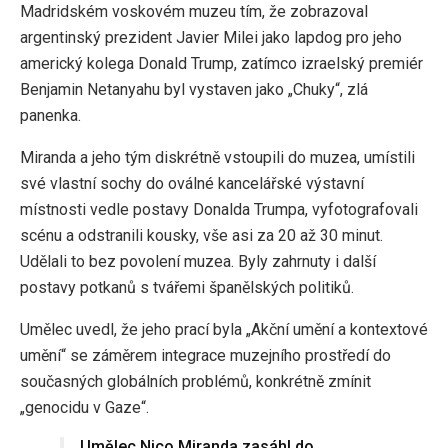
Madridském voskovém muzeu tím, že zobrazoval
argentinský prezident Javier Milei jako lapdog pro jeho
americký kolega Donald Trump, zatímco izraelský premiér
Benjamin Netanyahu byl vystaven jako „Chuky“, zlá
panenka.
Miranda a jeho tým diskrétně vstoupili do muzea, umístili
své vlastní sochy do oválné kancelářské výstavní
místnosti vedle postavy Donalda Trumpa, vyfotografovali
scénu a odstranili kousky, vše asi za 20 až 30 minut.
Udělali to bez povolení muzea. Byly zahrnuty i další
postavy potkanů ​​s tvářemi španělských politiků.
Umělec uvedl, že jeho prací byla „Akční umění a kontextové
umění“ se záměrem integrace muzejního prostředí do
současných globálních problémů, konkrétně zmínit
„genocidu v Gaze“.
Umělec Nico Miranda zasáhl do