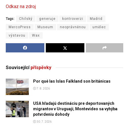
Odkaz na zdroj
Tags:
Chilský
generuje
kontroverzi
Madrid
MercoPress
Museum
neoprávněnou
umělec
výstavou
Wax
Související
příspěvky
Por qué las Islas Falkland son británicas
7. 8. 2026
USA hľadajú destináciu pre deportovaných
migrantov v Uruguaji; Montevideo sa vyhýba
potvrdeniu dohody
30. 7. 2026