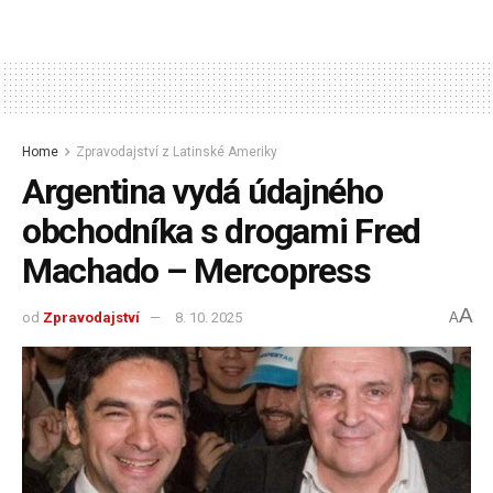
Home
Zpravodajství z Latinské Ameriky
Argentina vydá údajného
obchodníka s drogami Fred
Machado – Mercopress
A
od
Zpravodajství
8. 10. 2025
A