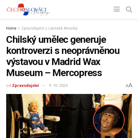
Home
Zpravodajství z Latinské Ameriky
Chilský umělec generuje
kontroverzi s neoprávněnou
výstavou v Madrid Wax
Museum – Mercopress
A
od
Zpravodajství
9. 10. 2025
A