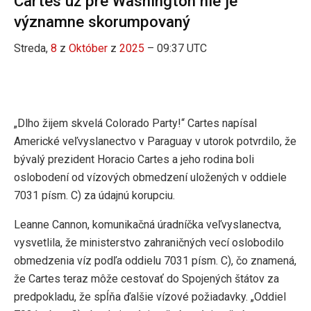
Cartes už pre Washington nie je
významne skorumpovaný
Streda,
8
z
Október
z
2025
– 09:37 UTC
„Dlho žijem skvelá Colorado Party!“ Cartes napísal
Americké veľvyslanectvo v Paraguay v utorok potvrdilo, že
bývalý prezident Horacio Cartes a jeho rodina boli
oslobodení od vízových obmedzení uložených v oddiele
7031 písm. C) za údajnú korupciu.
Leanne Cannon, komunikačná úradníčka veľvyslanectva,
vysvetlila, že ministerstvo zahraničných vecí oslobodilo
obmedzenia víz podľa oddielu 7031 písm. C), čo znamená,
že Cartes teraz môže cestovať do Spojených štátov za
predpokladu, že spĺňa ďalšie vízové ​​požiadavky. „Oddiel