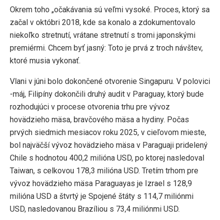
Okrem toho „očakávania sú veľmi vysoké. Proces, ktorý sa
začal v októbri 2018, kde sa konalo a zdokumentovalo
niekoľko stretnutí, vrátane stretnutí s tromi japonskými
premiérmi. Chcem byť jasný: Toto je prvá z troch návštev,
ktoré musia vykonať.
Vlani v júni bolo dokončené otvorenie Singapuru. V polovici
-máj, Filipíny dokončili druhý audit v Paraguay, ktorý bude
rozhodujúci v procese otvorenia trhu pre vývoz
hovädzieho mäsa, bravčového mäsa a hydiny. Počas
prvých siedmich mesiacov roku 2025, v cieľovom mieste,
bol najväčší vývoz hovädzieho mäsa v Paraguaji pridelený
Chile s hodnotou 400,2 milióna USD, po ktorej nasledoval
Taiwan, s celkovou 178,3 milióna USD. Tretím trhom pre
vývoz hovädzieho mäsa Paraguayas je Izrael s 128,9
milióna USD a štvrtý je Spojené štáty s 114,7 miliónmi
USD, nasledovanou Brazíliou s 73,4 miliónmi USD.