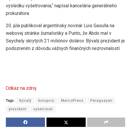
výsledku vyšetrovania,“ napísal kancelária generálneho
prokurátora.
20. júla publikoval argentínsky novinár Luis Gasulla na
webovej stránke žurnalistiky a Punto, že Abdo mal v
Seychely skrytých 21 miliónov dolárov. Bývalý prezident je
podozrením z dôvodu vážnych finančných nezrovnalostí.
Odkaz na zdroj
Tags:
Bývalý
korupciu
MercoPress
Paraguayan
prezident
vyšetroval