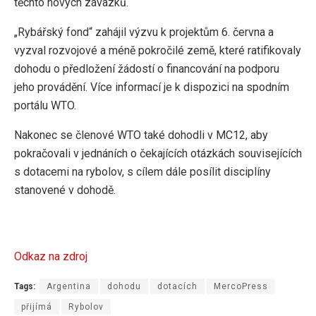
těchto nových závazků.
„Rybářský fond“ zahájil výzvu k projektům 6. června a
vyzval rozvojové a méně pokročilé země, které ratifikovaly
dohodu o předložení žádostí o financování na podporu
jeho provádění. Více informací je k dispozici na spodním
portálu WTO.
Nakonec se členové WTO také dohodli v MC12, aby
pokračovali v jednáních o čekajících otázkách souvisejících
s dotacemi na rybolov, s cílem dále posílit disciplíny
stanovené v dohodě.
Odkaz na zdroj
Tags:
Argentina
dohodu
dotacích
MercoPress
přijímá
Rybolov