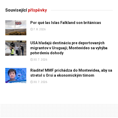
Související
příspěvky
Por qué las Islas Falkland son británicas
7. 8. 2026
USA hľadajú destináciu pre deportovaných
migrantov v Uruguaji; Montevideo sa vyhýba
potvrdeniu dohody
30. 7. 2026
Riaditeľ MMF prichádza do Montevidea, aby sa
stretol s Orsi a ekonomickým tímom
30. 7. 2026