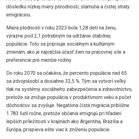
dôsledku nízkej miery pôrodnosti, starnutia a čistej straty
emigráciou.
Miera plodnosti v roku 2023 bola 1,28 detí na ženu,
výrazne pod 2,1 potrebným na udržanie stabilnej
populácie. Toto sa pripisuje sociálnym a kultúrnym
zmenám, ako je najväčšia účasť žien na pracovnej sile a
preferencie pre menšie rodiny.
Do roku 2070 sa očakáva, že percento populácie nad 65
sa zdvojnásobí a dosiahne 32,5 %. Tým sa vytvorí veľký
tlak na systémy sociálneho zabezpečenia a zdravotníctvo,
pretože sa znižuje populácia v produktívnom veku a počet
dôchodcov sa zvyšuje. Negatívna čistá migrácia približne
1 783 ľudí ročne, pretože občania emigrujú pri hľadaní
lepších príležitostí v krajinách ako Argentína, Brazília a
Európa, prispieva ešte viac k zníženiu populácie.