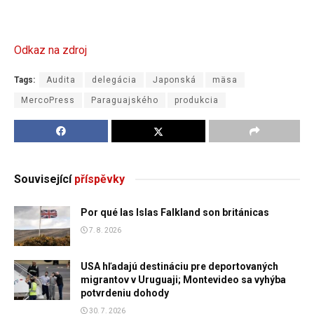
Odkaz na zdroj
Tags:
Audita
delegácia
Japonská
mäsa
MercoPress
Paraguajského
produkcia
Související
příspěvky
Por qué las Islas Falkland son británicas
7. 8. 2026
USA hľadajú destináciu pre deportovaných
migrantov v Uruguaji; Montevideo sa vyhýba
potvrdeniu dohody
30. 7. 2026