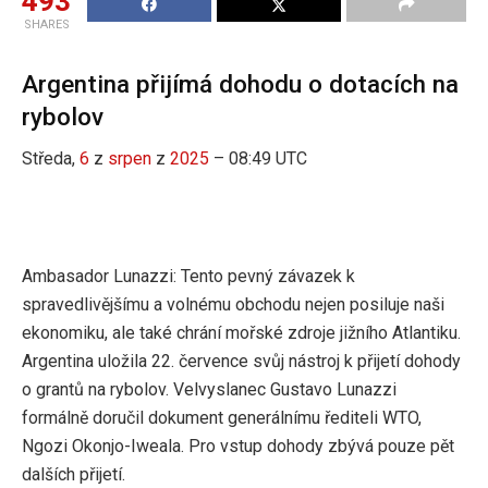
493
SHARES
Argentina přijímá dohodu o dotacích na
rybolov
Středa,
6
z
srpen
z
2025
– 08:49 UTC
Ambasador Lunazzi: Tento pevný závazek k
spravedlivějšímu a volnému obchodu nejen posiluje naši
ekonomiku, ale také chrání mořské zdroje jižního Atlantiku.
Argentina uložila 22. července svůj nástroj k přijetí dohody
o grantů na rybolov. Velvyslanec Gustavo Lunazzi
formálně doručil dokument generálnímu řediteli WTO,
Ngozi Okonjo-Iweala. Pro vstup dohody zbývá pouze pět
dalších přijetí.