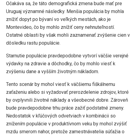
Očakáva sa, že táto demografická zmena bude mať pre
Uruguaj významné následky. Menšia populácia by mohla
znížiť dopyt po bývaní vo veľkých mestách, ako je
Montevideo, čo by mohlo znížiť ceny nehnuteľností.
Ostatné oblasti by však mohli zaznamenať zvýšenie cien v
dôsledku rastu populácie.
Starnutie populácie pravdepodobne vytvorí väčšie verejné
výdavky na zdravie a dôchodky, čo by mohlo viesť k
zvýšeniu dane a vyšším životným nákladom.
Tento scenár by mohol viesť k väčšiemu fiškálnemu
zaťaženiu alebo si vyžadovať prerozdelenie zdrojov, ktoré
by ovplyvnili životné náklady a všeobecné dobre. Zároveň
bude pravdepodobne trhu práce zažiť podstatné zmeny.
Nedostatok v kľúčových odvetviach v kombinácii so
znížením populácie v produktívnom veku by mohol zvýšiť
mzdu smerom nahor, pretože zamestnávatelia súťažia o