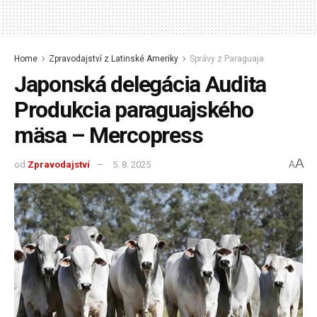
Home
Zpravodajství z Latinské Ameriky
Správy z Paraguaja
Japonská delegácia Audita
Produkcia paraguajského
mäsa – Mercopress
A
od
Zpravodajství
5. 8. 2025
A