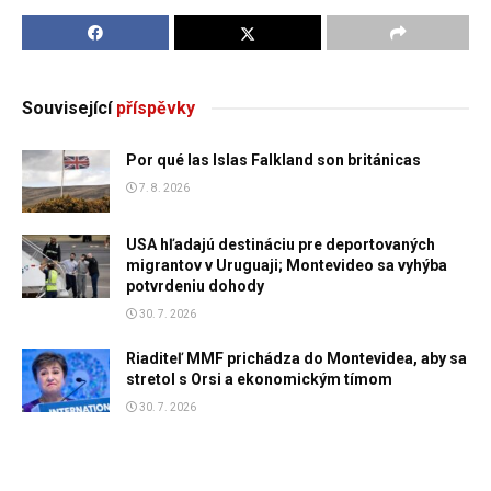
Související
příspěvky
Por qué las Islas Falkland son británicas
7. 8. 2026
USA hľadajú destináciu pre deportovaných
migrantov v Uruguaji; Montevideo sa vyhýba
potvrdeniu dohody
30. 7. 2026
Riaditeľ MMF prichádza do Montevidea, aby sa
stretol s Orsi a ekonomickým tímom
30. 7. 2026