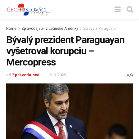
Home
Zpravodajství z Latinské Ameriky
Správy z Paraguaja
Bývalý prezident Paraguayan
vyšetroval korupciu –
Mercopress
A
od
Zpravodajství
6. 8. 2025
A