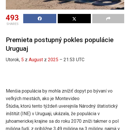
493
SHARES
Premieta postupný pokles populácie
Uruguaj
Utorok,
5
z
August
z
2025
– 21:53 UTC
Menšia populácia by mohla znížiť dopyt po bývaní vo
veľkých mestách, ako je Montevideo
Štúdia, ktorú tento týždeň uverejnila Národný štatistický
inštitút (INE) v Uruguaji, ukázala, že populácia v
juhoamerickej krajine sa do roku 2070 zníži takmer o pol
milióna ľudí, z približne 3,49 milióna na 3 milióny, najmä v