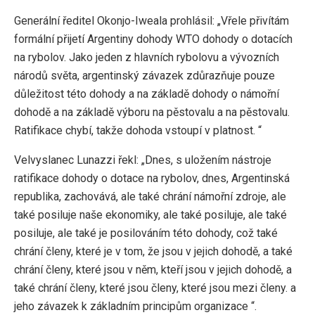
Generální ředitel Okonjo-Iweala prohlásil: „Vřele přivítám
formální přijetí Argentiny dohody WTO dohody o dotacích
na rybolov. Jako jeden z hlavních rybolovu a vývozních
národů světa, argentinský závazek zdůrazňuje pouze
důležitost této dohody a na základě dohody o námořní
dohodě a na základě výboru na pěstovalu a na pěstovalu.
Ratifikace chybí, takže dohoda vstoupí v platnost. “
Velvyslanec Lunazzi řekl: „Dnes, s uložením nástroje
ratifikace dohody o dotace na rybolov, dnes, Argentinská
republika, zachovává, ale také chrání námořní zdroje, ale
také posiluje naše ekonomiky, ale také posiluje, ale také
posiluje, ale také je posilováním této dohody, což také
chrání členy, které je v tom, že jsou v jejich dohodě, a také
chrání členy, které jsou v něm, kteří jsou v jejich dohodě, a
také chrání členy, které jsou členy, které jsou mezi členy. a
jeho závazek k základním principům organizace “.