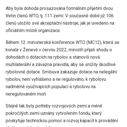
Aby byla dohoda prosazována formálním přijetím dvou
třetin členů WTO, tj. 111 zemí. V současné době již 106
členů uložilo své akceptační nástroje, jak je uvedeno na
oficiálním místě organizace.
Během 12. ministerské konference WTO (MC12), která se
konala v Ženevě v červnu 2022, ministři přijali shodu o
dohodách o dotacích na rybolov a stanovili nová
multilaterální a závazná pravidla, aby se snížily škodlivé
rybolovné dotace. Smlouva zakazuje dotace na nelegální
rybolov, není vyhlášeno a ne regulováno, k rybolovu
nadměrně využívajících populací a rybolovu na
neregulovaném moři.
Stejně tak byly potřeby rozvojových zemí a méně
pokročilých zemí uznány vytvořením fondu, který
poskytuje technickou pomoc a rozvoj kapacit k provádění