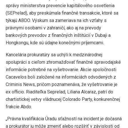
správy ministerstva prevencie kapitálového osvetlenia
(SEPrelad), aby preskúmala finančné transakcie, ktoré sa
týkajú ABDO. Výskum sa zameriava na ich vzťahy s
právnymi osobami v zahraničí, ako aj na prevody
bankových prevodov z finančných inštitúcií v Dubaji a
Hongkongu, kde sú údajne konečnými príjemcami.
Kancelária prokuratúry sa uchýli k medzinárodnej
spolupráci s cieľom zhromažďovať finančné spravodajské
informácie potrebné na vyšetrovanie. Akcie spoločnosti
Cacavelos boli založené na informáciách odvodených z
Criminis News, pričom poznamenáva, že vyšetrovanie je
ex officio. Riaditeľka Seprelad, Liliana Alcaraz, patrí do
chartistickej vetvy vládnucej Colorado Party, konkurenčnej
frakcie Abdo.
„Právna kvalifikácia Úradu sťažností na incident je dočasná
a prokurátor ju môže zmeniť alebo rozšíriť v závislosti od