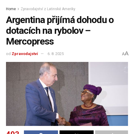
Home
Zpravodajství z Latinské Ameriky
Argentina přijímá dohodu o
dotacích na rybolov –
Mercopress
A
od
Zpravodajství
6. 8. 2025
A