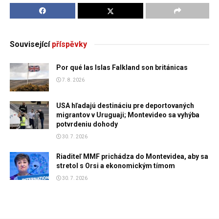
Související
příspěvky
Por qué las Islas Falkland son británicas
7. 8. 2026
USA hľadajú destináciu pre deportovaných
migrantov v Uruguaji; Montevideo sa vyhýba
potvrdeniu dohody
30. 7. 2026
Riaditeľ MMF prichádza do Montevidea, aby sa
stretol s Orsi a ekonomickým tímom
30. 7. 2026