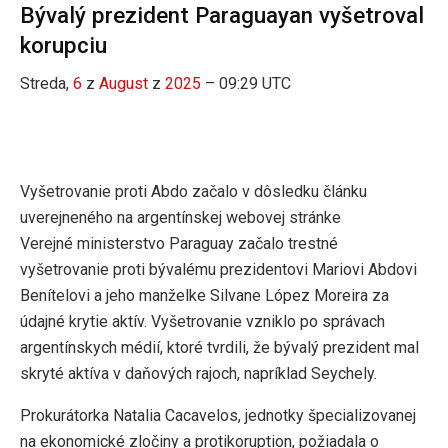
Bývalý prezident Paraguayan vyšetroval
korupciu
Streda,
6
z
August
z
2025
– 09:29 UTC
Vyšetrovanie proti Abdo začalo v dôsledku článku
uverejneného na argentínskej webovej stránke
Verejné ministerstvo Paraguay začalo trestné
vyšetrovanie proti bývalému prezidentovi Mariovi Abdovi
Benítelovi a jeho manželke Silvane López Moreira za
údajné krytie aktív. Vyšetrovanie vzniklo po správach
argentínskych médií, ktoré tvrdili, že bývalý prezident mal
skryté aktíva v daňových rajoch, napríklad Seychely.
Prokurátorka Natalia Cacavelos, jednotky špecializovanej
na ekonomické zločiny a protikoruption, požiadala o