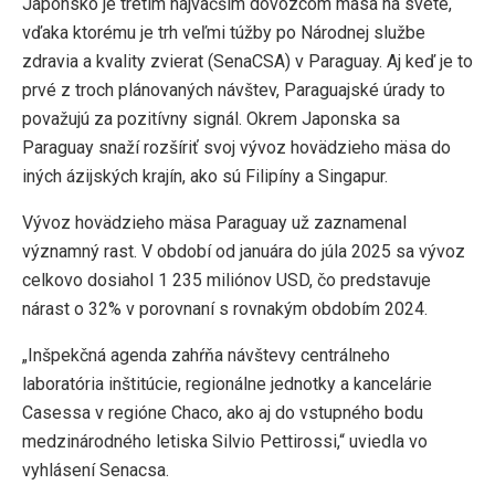
Japonsko je tretím najväčším dovozcom mäsa na svete,
vďaka ktorému je trh veľmi túžby po Národnej službe
zdravia a kvality zvierat (SenaCSA) v Paraguay. Aj keď je to
prvé z troch plánovaných návštev, Paraguajské úrady to
považujú za pozitívny signál. Okrem Japonska sa
Paraguay snaží rozšíriť svoj vývoz hovädzieho mäsa do
iných ázijských krajín, ako sú Filipíny a Singapur.
Vývoz hovädzieho mäsa Paraguay už zaznamenal
významný rast. V období od januára do júla 2025 sa vývoz
celkovo dosiahol 1 235 miliónov USD, čo predstavuje
nárast o 32% v porovnaní s rovnakým obdobím 2024.
„Inšpekčná agenda zahŕňa návštevy centrálneho
laboratória inštitúcie, regionálne jednotky a kancelárie
Casessa v regióne Chaco, ako aj do vstupného bodu
medzinárodného letiska Silvio Pettirossi,“ uviedla vo
vyhlásení Senacsa.