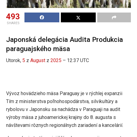
493
SHARES
Japonská delegácia Audita Produkcia
paraguajského mäsa
Utorok,
5
z
August
z
2025
– 12:37 UTC
Vývoz hovädzieho mäsa Paraguay je v rýchlej expanzii
Tím z ministerstva poľnohospodárstva, silvikultúry a
rybolovu v Japonsku sa nachádza v Paraguaji na audit
výroby mäsa z juhoamerickej krajiny do 8. augusta s
návštevami rôznych regionálnych zariadení a kancelárií.