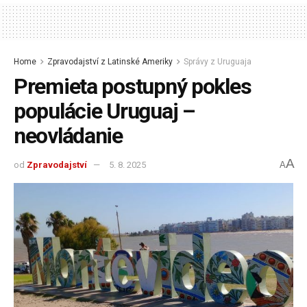
Home
Zpravodajství z Latinské Ameriky
Správy z Uruguaja
Premieta postupný pokles
populácie Uruguaj –
neovládanie
A
od
Zpravodajství
5. 8. 2025
A