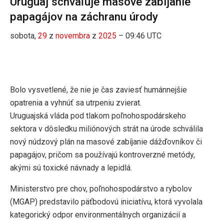
Uruguaj schvaľuje masové zabíjanie
papagájov na záchranu úrody
sobota,
29
z
novembra
z
2025
– 09:46 UTC
Bolo vysvetlené, že nie je čas zaviesť humánnejšie
opatrenia a vyhnúť sa utrpeniu zvierat.
Uruguajská vláda pod tlakom poľnohospodárskeho
sektora v dôsledku miliónových strát na úrode schválila
nový núdzový plán na masové zabíjanie dážďovníkov či
papagájov, pričom sa používajú kontroverzné metódy,
akými sú toxické návnady a lepidlá.
Ministerstvo pre chov, poľnohospodárstvo a rybolov
(MGAP) predstavilo päťbodovú iniciatívu, ktorá vyvolala
kategorický odpor environmentálnych organizácií a