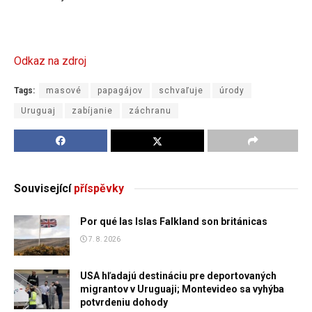
Odkaz na zdroj
Tags:
masové
papagájov
schvaľuje
úrody
Uruguaj
zabíjanie
záchranu
Související
příspěvky
Por qué las Islas Falkland son británicas
7. 8. 2026
USA hľadajú destináciu pre deportovaných
migrantov v Uruguaji; Montevideo sa vyhýba
potvrdeniu dohody