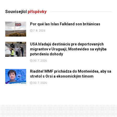
Související
příspěvky
Por qué las Islas Falkland son británicas
7. 8. 2026
USA hľadajú destináciu pre deportovaných
migrantov v Uruguaji; Montevideo sa vyhýba
potvrdeniu dohody
30. 7. 2026
Riaditeľ MMF prichádza do Montevidea, aby sa
stretol s Orsi a ekonomickým tímom
30. 7. 2026