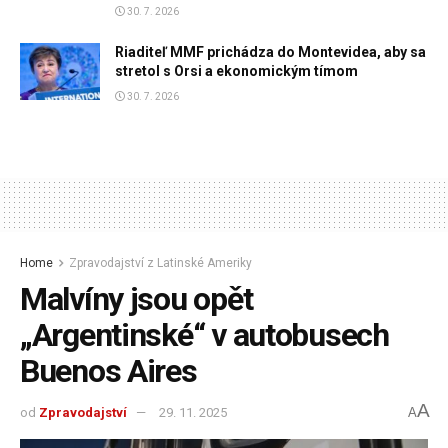
30. 7. 2026
Riaditeľ MMF prichádza do Montevidea, aby sa
stretol s Orsi a ekonomickým tímom
30. 7. 2026
Home
Zpravodajství z Latinské Ameriky
Malvíny jsou opět
„Argentinské“ v autobusech
Buenos Aires
A
od
Zpravodajství
29. 11. 2025
A