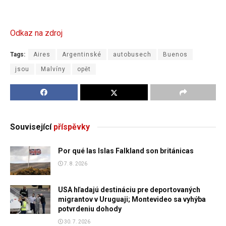
Odkaz na zdroj
Tags:
Aires
Argentinské
autobusech
Buenos
jsou
Malvíny
opět
Související
příspěvky
Por qué las Islas Falkland son británicas
7. 8. 2026
USA hľadajú destináciu pre deportovaných
migrantov v Uruguaji; Montevideo sa vyhýba
potvrdeniu dohody
30. 7. 2026