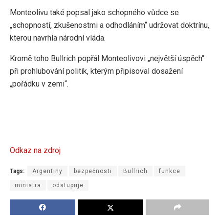
Monteolivu také popsal jako schopného vůdce se
„schopností, zkušenostmi a odhodláním“ udržovat doktrínu,
kterou navrhla národní vláda.
Kromě toho Bullrich popřál Monteolivovi „největší úspěch“
při prohlubování politik, kterým připisoval dosažení
„pořádku v zemi“.
Odkaz na zdroj
Tags:
Argentiny
bezpečnosti
Bullrich
funkce
ministra
odstupuje