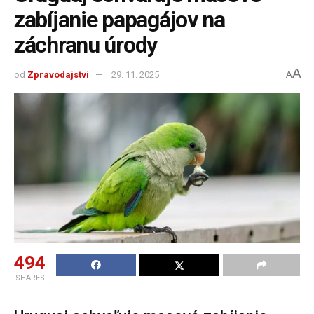
zabíjanie papagájov na
záchranu úrody
A
od
Zpravodajství
29. 11. 2025
A
494
SHARES