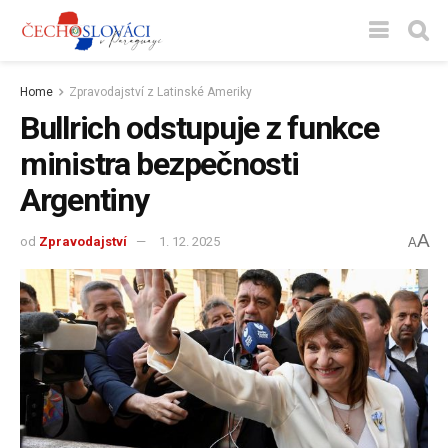
Home
Zpravodajství z Latinské Ameriky
Bullrich odstupuje z funkce
ministra bezpečnosti
Argentiny
A
od
Zpravodajství
1. 12. 2025
A