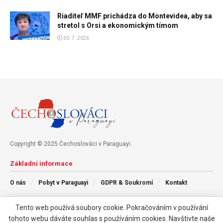
Riaditeľ MMF prichádza do Montevidea, aby sa
stretol s Orsi a ekonomickým tímom
30. 7. 2026
Copyright © 2025 Čechoslováci v Paraguayi.
Základní informace
O nás
Pobyt v Paraguayi
GDPR & Soukromí
Kontakt
Tento web používá soubory cookie. Pokračováním v používání
Následujte nás
tohoto webu dáváte souhlas s používáním cookies. Navštivte naše