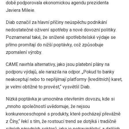
době podporovala ekonomickou agendu prezidenta
Javiera Mileie.
Diab označil za hlavní příčiny neúspěchu podnikání
nedostatečné oživení spotřeby a nové dovozní politiky.
Poznamenal také, že snížené spotřebitelské výdaje se
přímo promítají do nižší poptávky, což způsobuje
zpomalení výroby.
CAME navrhla alternativy, jako jsou platební plány na
podporu výdajů, ale narazila na odpor. „Pokud to banky
neakceptují nebo to nepřijímají platformy (kreditních) karet,
je velmi obtížné to provést,“ vysvětlil Diab.
Nízká poptávka je umocněna otevřením dovozu, kde si
„mnoho společností uvědomuje, že nejsou
konkurenceschopné s produkty, které pocházejí převážně
z Číny,“ řekl s tím, že rostoucí trend se dotýká i tradičně
silných národních sektorů, jako je potravinářství, a dalších