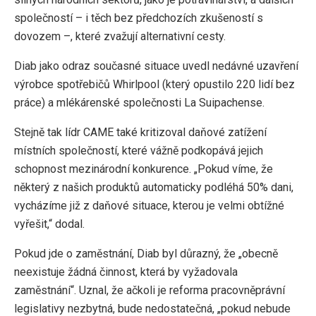
společností – i těch bez předchozích zkušeností s
dovozem –, které zvažují alternativní cesty.
Diab jako odraz současné situace uvedl nedávné uzavření
výrobce spotřebičů Whirlpool (který opustilo 220 lidí bez
práce) a mlékárenské společnosti La Suipachense.
Stejně tak lídr CAME také kritizoval daňové zatížení
místních společností, které vážně podkopává jejich
schopnost mezinárodní konkurence. „Pokud víme, že
některý z našich produktů automaticky podléhá 50% dani,
vycházíme již z daňové situace, kterou je velmi obtížné
vyřešit,“ dodal.
Pokud jde o zaměstnání, Diab byl důrazný, že „obecně
neexistuje žádná činnost, která by vyžadovala
zaměstnání“. Uznal, že ačkoli je reforma pracovněprávní
legislativy nezbytná, bude nedostatečná, „pokud nebude