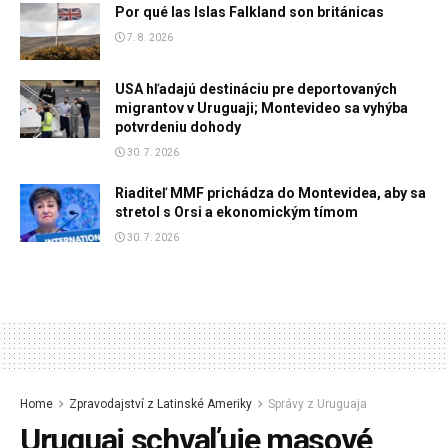
Por qué las Islas Falkland son británicas
7. 8. 2026
USA hľadajú destináciu pre deportovaných
migrantov v Uruguaji; Montevideo sa vyhýba
potvrdeniu dohody
30. 7. 2026
Riaditeľ MMF prichádza do Montevidea, aby sa
stretol s Orsi a ekonomickým tímom
30. 7. 2026
Home
Zpravodajství z Latinské Ameriky
Správy z Uruguaja
Uruguaj schvaľuje masové