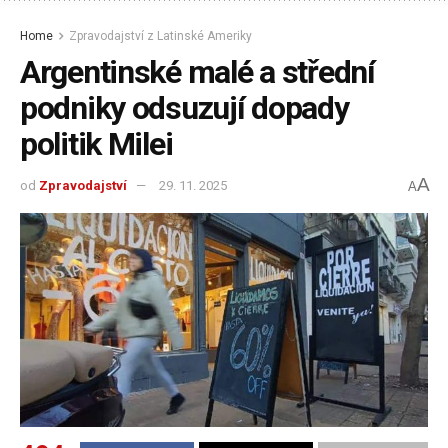
Home
Zpravodajství z Latinské Ameriky
Argentinské malé a střední
podniky odsuzují dopady
politik Milei
A
od
Zpravodajství
29. 11. 2025
A