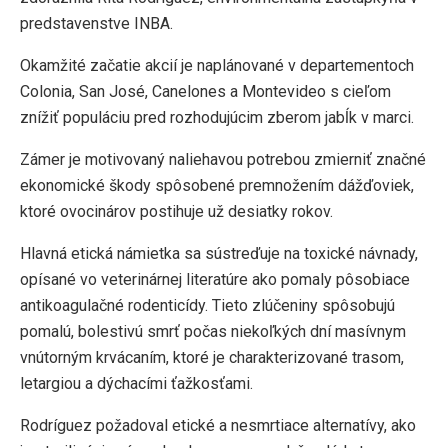
predstavenstve INBA.
Okamžité začatie akcií je naplánované v departementoch
Colonia, San José, Canelones a Montevideo s cieľom
znížiť populáciu pred rozhodujúcim zberom jabĺk v marci.
Zámer je motivovaný naliehavou potrebou zmierniť značné
ekonomické škody spôsobené premnožením dážďoviek,
ktoré ovocinárov postihuje už desiatky rokov.
Hlavná etická námietka sa sústreďuje na toxické návnady,
opísané vo veterinárnej literatúre ako pomaly pôsobiace
antikoagulačné rodenticídy. Tieto zlúčeniny spôsobujú
pomalú, bolestivú smrť počas niekoľkých dní masívnym
vnútorným krvácaním, ktoré je charakterizované trasom,
letargiou a dýchacími ťažkosťami.
Rodríguez požadoval etické a nesmrtiace alternatívy, ako