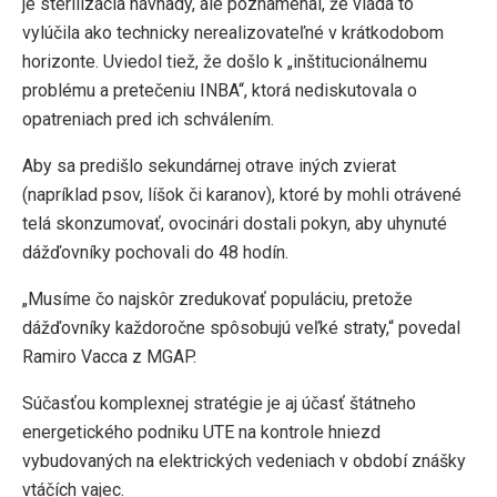
je sterilizácia návnady, ale poznamenal, že vláda to
vylúčila ako technicky nerealizovateľné v krátkodobom
horizonte. Uviedol tiež, že došlo k „inštitucionálnemu
problému a pretečeniu INBA“, ktorá nediskutovala o
opatreniach pred ich schválením.
Aby sa predišlo sekundárnej otrave iných zvierat
(napríklad psov, líšok či karanov), ktoré by mohli otrávené
telá skonzumovať, ovocinári dostali pokyn, aby uhynuté
dážďovníky pochovali do 48 hodín.
„Musíme čo najskôr zredukovať populáciu, pretože
dážďovníky každoročne spôsobujú veľké straty,“ povedal
Ramiro Vacca z MGAP.
Súčasťou komplexnej stratégie je aj účasť štátneho
energetického podniku UTE na kontrole hniezd
vybudovaných na elektrických vedeniach v období znášky
vtáčích vajec.