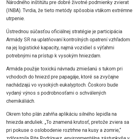
Národného inštitútu pre dobré životné podmienky zvierat
(INBA). Tvrdia, že tieto metódy spôsobia vtákom extrémne
utrpenie.
Ústrednou súčasťou oficiálnej stratégie je participácia
Armády SR na uplatňovaní kontrolných opatrení vzhľadom
na jej logistické kapacity, najmä vozidiel s výťahmi
potrebnými na prístup k vysokým hniezdam.
Armáda použije toxickú návnadu zmiešanú s tukom pri
vchodoch do hniezd pre papagáje, ktoré sa zvyčajne
nachádzajú vo vysokých eukalyptoch. Čoskoro bude
vydaný výnos s podrobnosťami o schválených
chemikáliách.
Okrem toho plán zahŕňa aplikáciu silného lepidla na
hniezda anduliek. „To znamená krutosť, pretože zviera sa
pri pokuse o oslobodenie roztrhne na kusy a zomrie,“
zdôraznila Rita Rodríguez, environmentálna zástupkyňa v