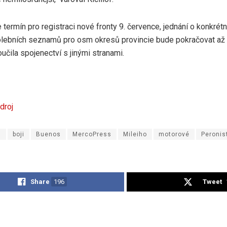
 termín pro registraci nové fronty 9. července, jednání o konkrét
olebních seznamů pro osm okresů provincie bude pokračovat až 
oučila spojenectví s jinými stranami.
droj
s
boji
Buenos
MercoPress
Mileiho
motorové
Peronis
Share
196
Tweet