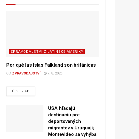
ZPRAVODAJSTVÍ Z LATINSKÉ AMERIKY
Por qué las Islas Falkland son británicas
OD
ZPRAVODAJSTVÍ
7. 8. 2026
DETAILS
ČÍST VÍCE
USA hľadajú
destináciu pre
deportovaných
migrantov v Uruguaji;
Montevideo sa vyhýba