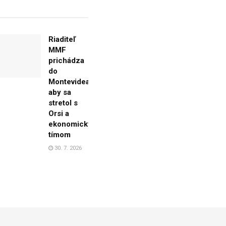
Riaditeľ
MMF
prichádza
do
Montevidea,
aby sa
stretol s
Orsi a
ekonomickým
tímom
30. 7. 2026