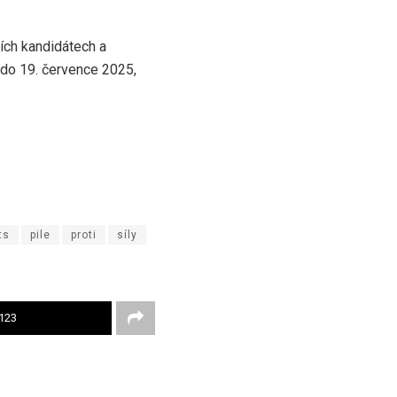
ních kandidátech a
do 19. července 2025,
ts
pile
proti
síly
123