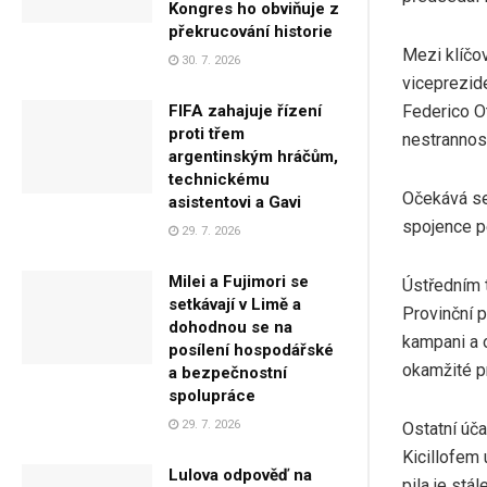
Kongres ho obviňuje z
překrucování historie
Mezi klíčo
30. 7. 2026
viceprezid
Federico Ot
FIFA zahajuje řízení
proti třem
nestrannost
argentinským hráčům,
technickému
Očekává se,
asistentovi a Gavi
spojence p
29. 7. 2026
Milei a Fujimori se
Ústředním 
setkávají v Limě a
Provinční p
dohodnou se na
kampani a 
posílení hospodářské
okamžité pr
a bezpečnostní
spolupráce
29. 7. 2026
Ostatní úč
Kicillofem 
Lulova odpověď na
pila je stál