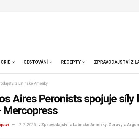
TORIE
CESTOVÁNÍ
RECEPTY
ZPRAVODAJSTVÍ Z L
odajství z Latinské Ameriky
s Aires Peronists spojuje síly 
– Mercopress
jství
7. 7. 2025
v
Zpravodajství z Latinské Ameriky
,
Zprávy z Argen