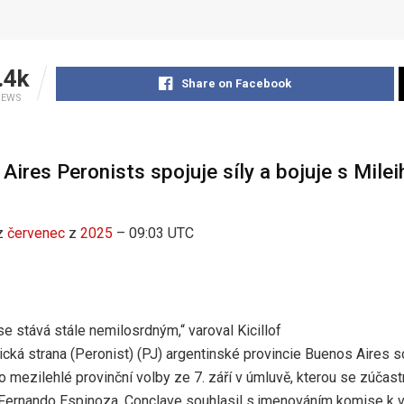
.4k
Share on Facebook
IEWS
Aires Peronists spojuje síly a bojuje s Mile
z
červenec
z
2025
– 09:03 UTC
se stává stále nemilosrdným,“ varoval Kicillof
tická strana (Peronist) (PJ) argentinské provincie Buenos Aires s
ro mezilehlé provinční volby ze 7. září v úmluvě, kterou se zúčas
Fernando Espinoza. Conclave souhlasil s jmenováním komise k vy