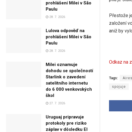
prohlášení Milei v São
Paulu
Přestože je
28. 7. 2026
založení v
aniž by vyl
Lulova odpověď na
prohlášení Milei v São
Paulu
28. 7. 2026
Odkaz na z
Milei oznamuje
dohodu se společností
Starlink o zavedení
Tags:
Aire
satelitního internetu
spojuje
do 6 000 venkovských
škol
27. 7. 2026
Uruguaj pripravuje
protokoly pre riziko
záplav v dôsledku El