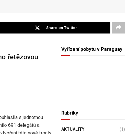
Share on Twitter
Vyřízení pobytu v Paraguay
iho řetězovou
Rubriky
ouhlasila s jednotnou
tnilo 691 delegátů a
AKTUALITY
(1)
tvoření této nové fronty.