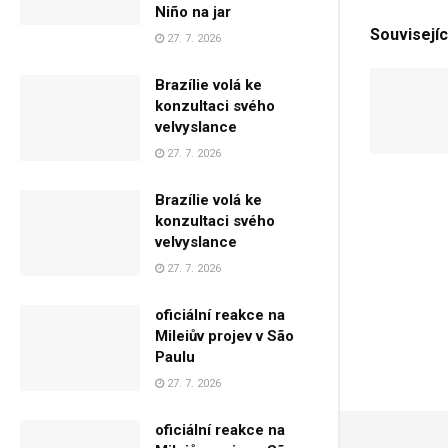
Niño na jar
Souvisejíc
27. 7. 2026
Brazílie volá ke
konzultaci svého
velvyslance
27. 7. 2026
Brazílie volá ke
konzultaci svého
velvyslance
27. 7. 2026
oficiální reakce na
Mileiův projev v São
Paulu
27. 7. 2026
oficiální reakce na