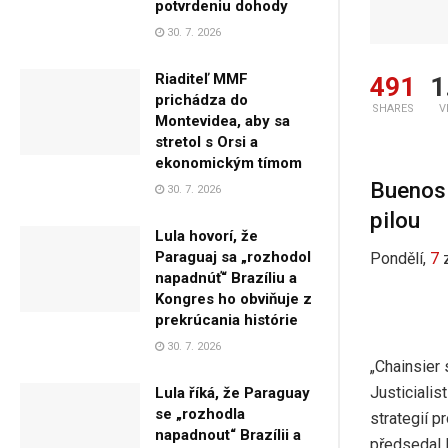
potvrdeniu dohody
30. 7. 2026
Riaditeľ MMF
491
1
prichádza do
SHARES
V
Montevidea, aby sa
stretol s Orsi a
ekonomickým tímom
Buenos 
30. 7. 2026
pilou
Lula hovorí, že
Paraguaj sa „rozhodol
Pondělí,
7
napadnúť“ Brazíliu a
Kongres ho obviňuje z
prekrúcania histórie
30. 7. 2026
„Chainsier 
Justicialis
Lula říká, že Paraguay
se „rozhodla
strategií p
napadnout“ Brazílii a
předsedal 