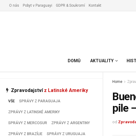
O nás
Pobyt v Paraguayi
GDPR & Soukromí
Kontakt
Vyřízení pobytu v Paraguay
DOMŮ
AKTUALITY
HIS
Home
Zprav
Zpravodajství
z Latinské Ameriky
Bueno
VŠE
SPRÁVY Z PARAGUAJA
pile 
ZPRÁVY Z LATINSKÉ AMERIKY
od
Zpravoda
SPRÁVY Z MERCOSUR
ZPRÁVY Z ARGENTINY
ZPRÁVY Z BRAZÍLIE
SPRÁVY Z URUGUAJA