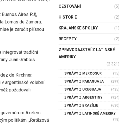
CESTOVÁNÍ
(5)
t Buenos Aires PJ),
HISTORIE
(2)
sta Lomas de Zamora,
KRAJANSKÉ SPOLKY
(1)
ise je zaručit přísnou
RECEPTY
(2)
ZPRAVODAJSTVÍ Z LATINSKÉ
 integrovat tradiční
AMERIKY
rany Juan Grabois.
(2 321)
SPRÁVY Z MERCOSUR
(15)
dez de Kirchner.
SPRÁVY Z PARAGUAJA
(299)
u v argentinské volební
vněž požadovali
SPRÁVY Z URUGUAJA
(435)
ZPRÁVY Z ARGENTINY
(924)
ZPRÁVY Z BRAZÍLIE
(630)
od guvernérem Axelem
ZPRÁVY Z LATINSKÉ AMERIKY
(18)
ským politikám. „Řetězová