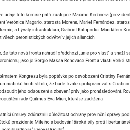
vé údaje této komise patří zástupce Máximo Kirchnera (preziden
ent Verónica Magario, starosta Morena, Mariel Fernández, staro
ermín, a bývalý infrastruktura, Grabriel Katopodis. Mandátem Kom
 všech peronistických odvětví v jejich aliancích.
 že tato nová fronta nahradí předchozí „unie pro vlast“ a snaží se
eronismu, jako je Sergio Massa Renovace Front a vlasti Velké st
tématem Kongresu byla poptávka po osvobození Cristiny Fernán
eronistické hnutí slíbilo, že bude trvale spolupracovat s Cristino
odsoudit jeho odsouzení a zbavení práv jako pronásledování. Ro
opuštění rady Quilmes Eva Mieri, která je zadržena.
astníci úmluvy zdůraznili důležitost ochrany provinční správy p
útoků prezidenta Mileiho a budování široké síly proti libertarián
e nemilosrdnější,“ varoval Kicillof.