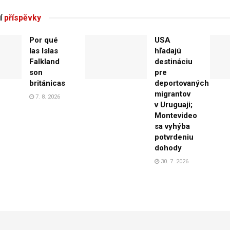
í
příspěvky
Por qué
USA
las Islas
hľadajú
Falkland
destináciu
son
pre
británicas
deportovaných
migrantov
7. 8. 2026
v Uruguaji;
Montevideo
sa vyhýba
potvrdeniu
dohody
30. 7. 2026