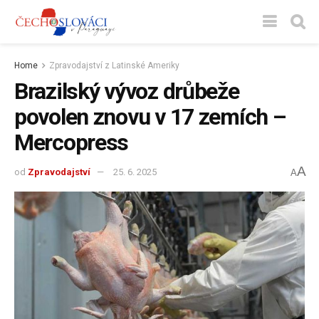
Home
Zpravodajství z Latinské Ameriky
Brazilský vývoz drůbeže
povolen znovu v 17 zemích –
Mercopress
A
od
Zpravodajství
25. 6. 2025
A