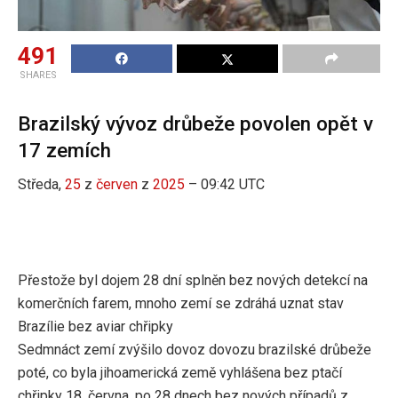
491
SHARES
Brazilský vývoz drůbeže povolen opět v
17 zemích
Středa,
25
z
červen
z
2025
– 09:42 UTC
Přestože byl dojem 28 dní splněn bez nových detekcí na
komerčních farem, mnoho zemí se zdráhá uznat stav
Brazílie bez aviar chřipky
Sedmnáct zemí zvýšilo dovoz dovozu brazilské drůbeže
poté, co byla jihoamerická země vyhlášena bez ptačí
chřipky 18. června, po 28 dnech bez nových případů z