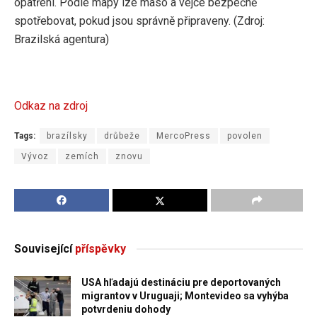
opatření. Podle mapy lze maso a vejce bezpečně
spotřebovat, pokud jsou správně připraveny. (Zdroj:
Brazilská agentura)
Odkaz na zdroj
Tags:
brazílsky
drůbeže
MercoPress
povolen
Vývoz
zemích
znovu
Související
příspěvky
USA hľadajú destináciu pre deportovaných
migrantov v Uruguaji; Montevideo sa vyhýba
potvrdeniu dohody