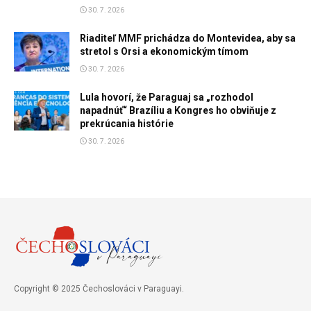
30. 7. 2026
Riaditeľ MMF prichádza do Montevidea, aby sa
stretol s Orsi a ekonomickým tímom
30. 7. 2026
Lula hovorí, že Paraguaj sa „rozhodol
napadnúť“ Brazíliu a Kongres ho obviňuje z
prekrúcania histórie
30. 7. 2026
Copyright © 2025 Čechoslováci v Paraguayi.