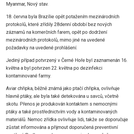
Myanmar, Nový stav.
18. června byla Brazílie opět potažením mezinárodních
protokolů, které zřídily 28denní období bez nových
záznamů na komerčních farem, opět po dodržení
mezinárodních protokolů, mimo jiné na uvedené
požadavky na uvedené prohlášení.
Jediný případ potvrzený v Černé Hoře byl zaznamenán 16.
května a byl potvrzen 22. května po dezinfekci
kontaminované farmy.
Aviar chřipka, běžně známá jako ptačí chřipka, ovlivňuje
hlavně ptáky, ale byla také detekována u savců, včetně
skotu. Přenos je produkován kontaktem s nemocnými
ptáky a také prostřednictvím vody a kontaminovaných
materiálů. Nemoc zřídka ovlivňuje lidi, takže se doporučuje
zůstat informována a přijmout doporučená preventivní