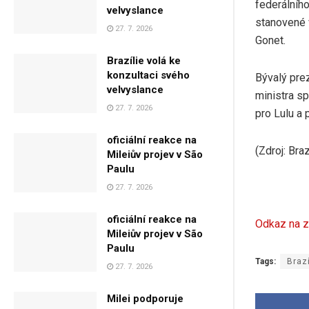
federálníh
velvyslance
stanovené 
27. 7. 2026
Gonet.
Brazílie volá ke
konzultaci svého
Bývalý prez
velvyslance
ministra s
27. 7. 2026
pro Lulu a 
oficiální reakce na
(Zdroj: Bra
Mileiův projev v São
Paulu
27. 7. 2026
oficiální reakce na
Odkaz na z
Mileiův projev v São
Paulu
Tags:
Braz
27. 7. 2026
Milei podporuje