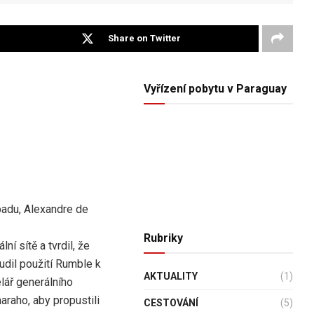
Share on Twitter
Vyřízení pobytu v Paraguay
padu, Alexandre de
Rubriky
ní sítě a tvrdil, že
dil použití Rumble k
AKTUALITY
(1)
lář generálního
araho, aby propustili
CESTOVÁNÍ
(5)