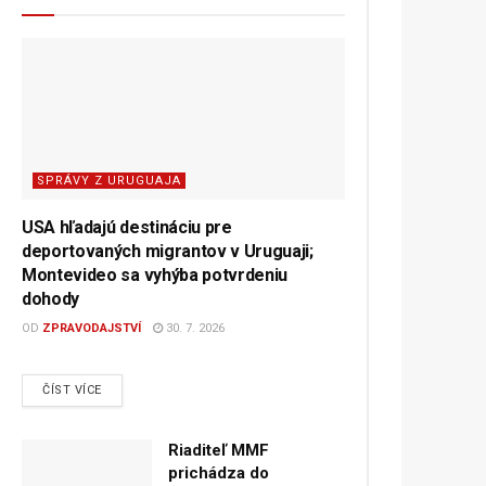
SPRÁVY Z URUGUAJA
USA hľadajú destináciu pre
deportovaných migrantov v Uruguaji;
Montevideo sa vyhýba potvrdeniu
dohody
OD
ZPRAVODAJSTVÍ
30. 7. 2026
DETAILS
ČÍST VÍCE
Riaditeľ MMF
prichádza do