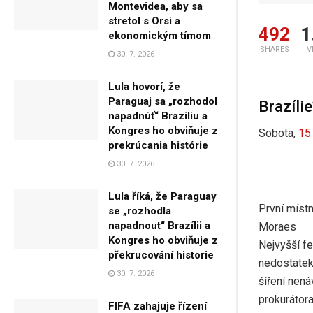
Montevidea, aby sa
stretol s Orsi a
492
1
ekonomickým tímom
SHARES
V
30. 7. 2026
Lula hovorí, že
Paraguaj sa „rozhodol
Brazíli
napadnúť“ Brazíliu a
Kongres ho obviňuje z
Sobota,
15
prekrúcania histórie
30. 7. 2026
Lula říká, že Paraguay
První míst
se „rozhodla
napadnout“ Brazílii a
Moraes
Kongres ho obviňuje z
Nejvyšší fe
překrucování historie
nedostatek
30. 7. 2026
šíření nená
prokurátora
FIFA zahajuje řízení