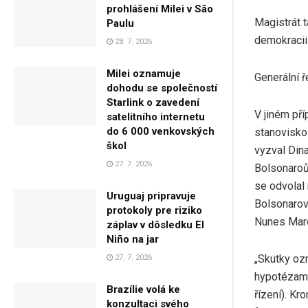
prohlášení Milei v São
Magistrát t
Paulu
demokracii
28. 7. 2026
Milei oznamuje
Generální ř
dohodu se společností
Starlink o zavedení
V jiném př
satelitního internetu
do 6 000 venkovských
stanovisko 
škol
vyzval Din
27. 7. 2026
Bolsonaroů
se odvolal
Uruguaj pripravuje
Bolsonarovi
protokoly pre riziko
Nunes Marq
záplav v dôsledku El
Niño na jar
„Skutky ozn
27. 7. 2026
hypotézami
Brazílie volá ke
řízení). Kr
konzultaci svého