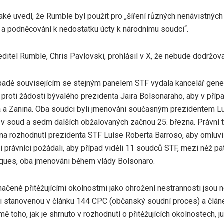
aké uvedl, že Rumble byl použit pro „šíření různých nenávistných
 a podněcování k nedostatku úcty k národnímu soudci“.
editel Rumble, Chris Pavlovski, prohlásil v X, že nebude dodržov
ípadě souvisejícím se stejným panelem STF vydala kancelář gene
proti žádosti bývalého prezidenta Jaira Bolsonaraho, aby v příp
a a Zanina. Oba soudci byli jmenováni současným prezidentem Lui
v soud a sedm dalších obžalovaných začnou 25. března. Právní 
 na rozhodnutí prezidenta STF Luíse Roberta Barroso, aby omluvi
 právníci požádali, aby případ viděli 11 soudců STF, mezi něž p
ues, oba jmenováni během vlády Bolsonaro.
ačené přitěžujícími okolnostmi jako ohrožení nestrannosti jsou n
 stanovenou v článku 144 CPC (občanský soudní proces) a člán
omě toho, jak je shrnuto v rozhodnutí o přitěžujících okolnostech,