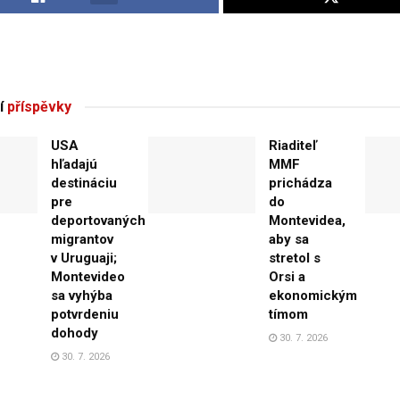
í
příspěvky
USA
Riaditeľ
hľadajú
MMF
destináciu
prichádza
pre
do
deportovaných
Montevidea,
migrantov
aby sa
v Uruguaji;
stretol s
Montevideo
Orsi a
sa vyhýba
ekonomickým
potvrdeniu
tímom
dohody
30. 7. 2026
30. 7. 2026