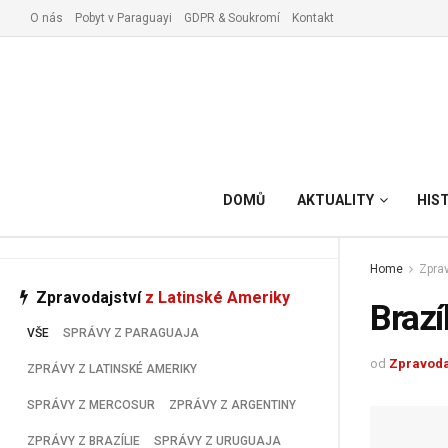
O nás
Pobyt v Paraguayi
GDPR & Soukromí
Kontakt
Vyřízení pobytu v Paraguay
DOMŮ
AKTUALITY
HIS
Home
Zprav
Zpravodajství
z Latinské Ameriky
Brazí
VŠE
SPRÁVY Z PARAGUAJA
od
Zpravoda
ZPRÁVY Z LATINSKÉ AMERIKY
SPRÁVY Z MERCOSUR
ZPRÁVY Z ARGENTINY
ZPRÁVY Z BRAZÍLIE
SPRÁVY Z URUGUAJA