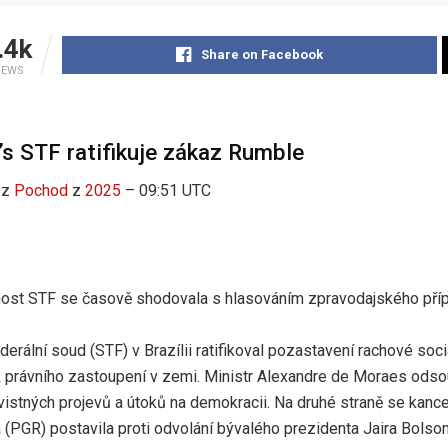
.4k
Share on Facebook
IEWS
e’s STF ratifikuje zákaz Rumble
z
Pochod
z
2025
– 09:51 UTC
nost STF se časově shodovala s hlasováním zpravodajského pří
derální soud (STF) v Brazílii ratifikoval pozastavení rachové sociál
 právního zastoupení v zemi. Ministr Alexandre de Moraes odsou
vistných projevů a útoků na demokracii. Na druhé straně se kance
 (PGR) postavila proti odvolání bývalého prezidenta Jaira Bolson