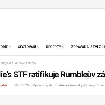
TORIE
CESTOVÁNÍ
RECEPTY
ZPRAVODAJSTVÍ Z L
odajství z Latinské Ameriky
lie’s STF ratifikuje Rumbleův 
jství
15. 3. 2025
v
Zpravodajství z Latinské Ameriky
,
Zprávy z Brazí