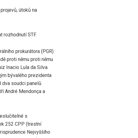
 projevů, útoků na
at rozhodnutí STF.
rálního prokurátora (PGR)
adě proti němu proti němu
z Inacio Lula da Silva.
tým bývalého prezidenta
l dva soudci panelů.
atří André Mendonça a
eslučitelné s
ek 252 CPP (trestní
 jurisprudence Nejvyššího