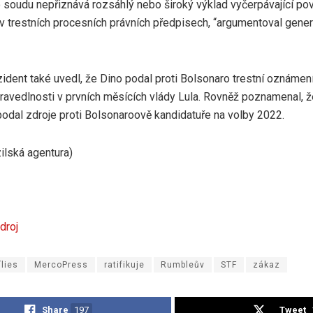
o soudu nepřiznává rozsáhlý nebo široký výklad vyčerpávající p
v trestních procesních právních předpisech, “argumentoval gener
ident také uvedl, že Dino podal proti Bolsonaro trestní oznámení
pravedlnosti v prvních měsících vlády Lula. Rovněž poznamenal, 
podal zdroje proti Bolsonaroově kandidatuře na volby 2022.
zilská agentura)
droj
ílies
MercoPress
ratifikuje
Rumbleův
STF
zákaz
Share
197
Tweet