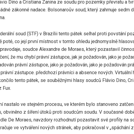
ávio Dino a Cristiana Zanina ze soudu pro pozemky převratu a tvrdi
žádné zákonné nadace. Bolsonaroův soud, který zahrnuje sedm dal
na.
derální soud (STF) v Brazílii tento pátek selhal proti povstání p
tě poté, co její první místnost v tomto ohledu jednomyslně hlasov
ravodaje, soudce Alexandre de Moraes, který pozastavil činnos
čení, že mu chybí právní zástupce, jak je požadován, jako je poža
adován právní zástupce, jako je požadován, jako je požadován prá
rávní zástupce. předchozí právníci a absence nových. Virtuální 
končilo tento pátek, se souběžnými hlasy soudců Flávio Dino, Cr
z Fux.
í nastalo ve stejném procesu, ve kterém bylo stanoveno zatčení
, obviněno z šíření útoků proti soudcům soudu. V současné době
dle De Moraes, navzdory rozhodnutí pozastavit své profily na so
ačuje ve vytváření nových stránek, aby pokračoval v „spáchání zl