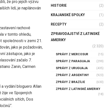
li, že pro jejich výzvu
HISTORIE
(2)
ších lidí, je naplánován
KRAJANSKÉ SPOLKY
(1)
RECEPTY
(2)
ozastavení rachové
ZPRAVODAJSTVÍ Z LATINSKÉ
ala v tomto ohledu,
AMERIKY
t společnosti v zemi 21.
(2 320)
dován, jako je požadován,
vní zástupce, jako je
SPRÁVY Z MERCOSUR
(15)
hlasování začalo 7.
SPRÁVY Z PARAGUAJA
(299)
istiano Zanin, Carmen
SPRÁVY Z URUGUAJA
(435)
ZPRÁVY Z ARGENTINY
(923)
ZPRÁVY Z BRAZÍLIE
(630)
 a vydání bloguero Allan
ZPRÁVY Z LATINSKÉ AMERIKY
 žije ve Spojených
(18)
ciálních sítích, Dos
očinů“.