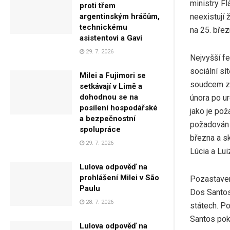
ministry Fl
proti třem
neexistují 
argentinským hráčům,
technickému
na 25. břez
asistentovi a Gavi
29. 7. 2026
Nejvyšší fe
sociální sí
Milei a Fujimori se
soudcem zp
setkávají v Limě a
dohodnou se na
února po ur
posílení hospodářské
jako je pož
a bezpečnostní
požadován p
spolupráce
března a s
29. 7. 2026
Lúcia a Lui
Lulova odpověď na
prohlášení Milei v São
Pozastaven
Paulu
Dos Santos
28. 7. 2026
státech. Po
Santos pokr
Lulova odpověď na