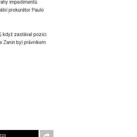
ovahy impedimentů
ální prokurátor Paulo
, když zastával pozici
že Zanin byl právníkem
123