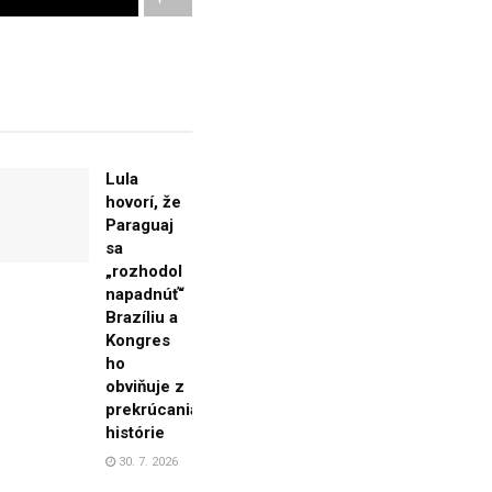
Lula
hovorí, že
Paraguaj
sa
„rozhodol
napadnúť“
Brazíliu a
Kongres
ho
obviňuje z
prekrúcania
histórie
30. 7. 2026