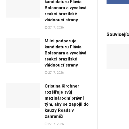
kandidaturu Flávia
Bolsonara a vyvolává
reakci brazilské
vládnoucí strany
27. 7. 2026
Souvisejíc
Milei podporuje
kandidaturu Flávia
Bolsonara a vyvolává
reakci brazilské
vládnoucí strany
27. 7. 2026
Cristina Kirchner
rozšiřuje svůj
mezinárodní právní
tým, aby se zapojil do
kauzy Roads v
zahraničí
27. 7. 2026