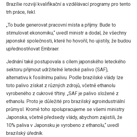
Brazílie rozvíjí kvalifikační a vzdělávací programy pro tento
trh práce, řekl.
„To bude generovat pracovní místa a příjmy. Bude to
stimulovat ekonomiku,“ uvedl ministr a dodal, že všechny
japonské společnosti, které ho hovořil, ho ujistily, že budou
upřednostňovat Embraer.
Jednání také postupovala s cílem japonského leteckého
sektoru přijmout udržitelné letecké palivo (SAF),
alternativu k fosilnímu palivu. Podle brazilské vlády lze
toto palivo získat z různých zdrojů, včetně ethanolu
vyrobeného z cukrové třtiny. „SAF je palivo složené z
ethanolu. Proto je důležité pro brazilský agroindustriální
průmysl. Kromě toho spolupracujeme se všemi ministry
Japonska, včetně předsedy vlády, abychom zajistili, že
10% paliva v Japonsku je vyrobeno z ethanolu,“ uvedl
brazilský úředník.