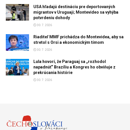
USA hľadajú destináciu pre deportovaných
migrantov v Uruguaji; Montevideo sa vyhýba
potvrdeniu dohody
30. 7. 2026
Riaditeľ MMF prichádza do Montevidea, aby sa
stretol s Orsi a ekonomickým tímom
30. 7. 2026
Lula hovorí, že Paraguaj sa „rozhodol
napadnúť“ Brazíliu a Kongres ho obviňuje z
prekrúcania histórie
30. 7. 2026