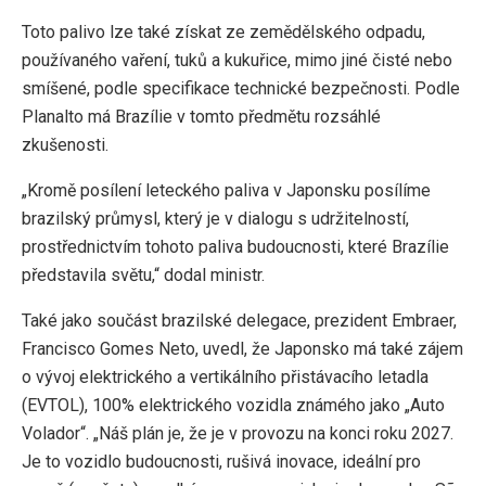
Toto palivo lze také získat ze zemědělského odpadu,
používaného vaření, tuků a kukuřice, mimo jiné čisté nebo
smíšené, podle specifikace technické bezpečnosti. Podle
Planalto má Brazílie v tomto předmětu rozsáhlé
zkušenosti.
„Kromě posílení leteckého paliva v Japonsku posílíme
brazilský průmysl, který je v dialogu s udržitelností,
prostřednictvím tohoto paliva budoucnosti, které Brazílie
představila světu,“ dodal ministr.
Také jako součást brazilské delegace, prezident Embraer,
Francisco Gomes Neto, uvedl, že Japonsko má také zájem
o vývoj elektrického a vertikálního přistávacího letadla
(EVTOL), 100% elektrického vozidla známého jako „Auto
Volador“. „Náš plán je, že je v provozu na konci roku 2027.
Je to vozidlo budoucnosti, rušivá inovace, ideální pro