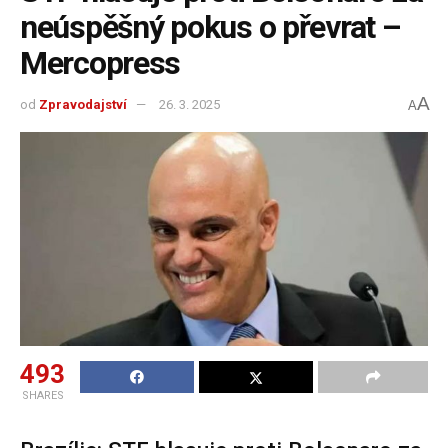
neúspěšný pokus o převrat –
Mercopress
A
od
Zpravodajství
26. 3. 2025
A
493
SHARES