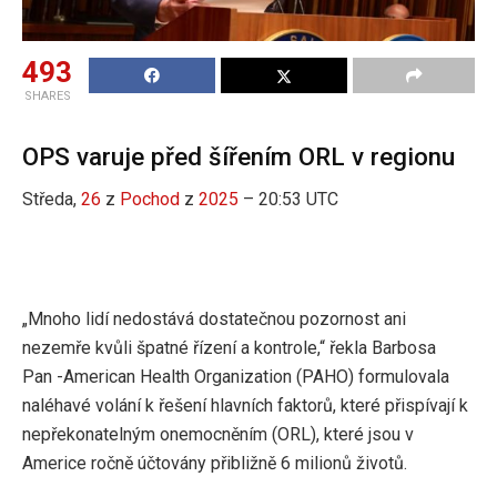
493
SHARES
OPS varuje před šířením ORL v regionu
Středa,
26
z
Pochod
z
2025
– 20:53 UTC
„Mnoho lidí nedostává dostatečnou pozornost ani
nezemře kvůli špatné řízení a kontrole,“ řekla Barbosa
Pan -American Health Organization (PAHO) formulovala
naléhavé volání k řešení hlavních faktorů, které přispívají k
nepřekonatelným onemocněním (ORL), které jsou v
Americe ročně účtovány přibližně 6 milionů životů.