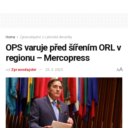
Home
Zpravodajství z Latinské Ameriky
OPS varuje před šířením ORL v
regionu – Mercopress
A
od
Zpravodajství
26. 3. 2025
A