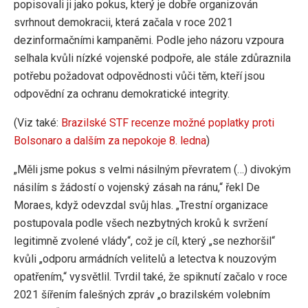
popisovali ji jako pokus, který je dobře organizován
svrhnout demokracii, která začala v roce 2021
dezinformačními kampaněmi. Podle jeho názoru vzpoura
selhala kvůli nízké vojenské podpoře, ale stále zdůraznila
potřebu požadovat odpovědnosti vůči těm, kteří jsou
odpovědní za ochranu demokratické integrity.
(Viz také:
Brazilské STF recenze možné poplatky proti
Bolsonaro a dalším za nepokoje 8. ledna
)
„Měli jsme pokus s velmi násilným převratem (…) divokým
násilím s žádostí o vojenský zásah na ránu,“ řekl De
Moraes, když odevzdal svůj hlas. „Trestní organizace
postupovala podle všech nezbytných kroků k svržení
legitimně zvolené vlády“, což je cíl, který „se nezhoršil“
kvůli „odporu armádních velitelů a letectva k nouzovým
opatřením,“ vysvětlil. Tvrdil také, že spiknutí začalo v roce
2021 šířením falešných zpráv „o brazilském volebním