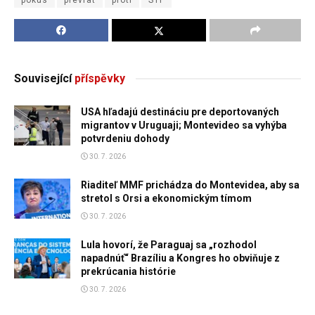
Související
příspěvky
USA hľadajú destináciu pre deportovaných
migrantov v Uruguaji; Montevideo sa vyhýba
potvrdeniu dohody
30. 7. 2026
Riaditeľ MMF prichádza do Montevidea, aby sa
stretol s Orsi a ekonomickým tímom
30. 7. 2026
Lula hovorí, že Paraguaj sa „rozhodol
napadnúť“ Brazíliu a Kongres ho obviňuje z
prekrúcania histórie
30. 7. 2026