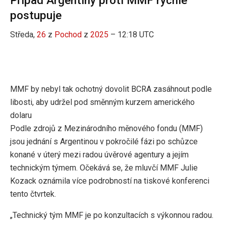
postupuje
Středa,
26
z
Pochod
z
2025
– 12:18 UTC
MMF by nebyl tak ochotný dovolit BCRA zasáhnout podle
libosti, aby udržel pod směnným kurzem amerického
dolaru
Podle zdrojů z Mezinárodního měnového fondu (MMF)
jsou jednání s Argentinou v pokročilé fázi po schůzce
konané v úterý mezi radou úvěrové agentury a jejím
technickým týmem. Očekává se, že mluvčí MMF Julie
Kozack oznámila více podrobností na tiskové konferenci
tento čtvrtek.
„Technický tým MMF je po konzultacích s výkonnou radou.