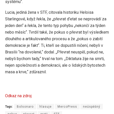
systému“.
Lucia, jediná žena v STF, citovala historiku Heloisa
Starlingové, když řekla, že „převrat d’etat se neprovádí za
jeden den“ a řekla, že tento typ pohybu „nekončí za týden
nebo měsíc“. Tvrdil také, že pokus o převrat byl výsledkem
dlouhého a artikulovaného procesu a že „pokus o zabití
demokracie je fakt“. Ti, kteří se dopustili ničení, nebyli v
Brasilii “na dovolené,“ dodal. „Převrat neuspěl, pokud ne,
nebyli bychom tady,“ trval na tom. „Diktatura žije na smrti,
nejen společnosti a demokracii, ale o lidských bytostech
masa a krve,“ zdůraznil.
Odkaz na zdroj
Tags:
Bolsonaro
hlasuje
MercoPress
neúspěšný
pokus
převrat
proti
STF