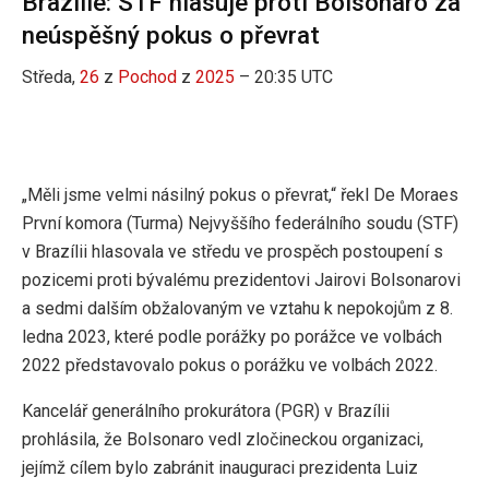
Brazílie: STF hlasuje proti Bolsonaro za
neúspěšný pokus o převrat
Středa,
26
z
Pochod
z
2025
– 20:35 UTC
„Měli jsme velmi násilný pokus o převrat,“ řekl De Moraes
První komora (Turma) Nejvyššího federálního soudu (STF)
v Brazílii hlasovala ve středu ve prospěch postoupení s
pozicemi proti bývalému prezidentovi Jairovi Bolsonarovi
a sedmi dalším obžalovaným ve vztahu k nepokojům z 8.
ledna 2023, které podle porážky po porážce ve volbách
2022 představovalo pokus o porážku ve volbách 2022.
Kancelář generálního prokurátora (PGR) v Brazílii
prohlásila, že Bolsonaro vedl zločineckou organizaci,
jejímž cílem bylo zabránit inauguraci prezidenta Luiz