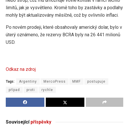
nebo strop, což mu umožňuje volně kolísat v rámci těchto
limitů, jak je vysvětleno. Kromě toho by zastávky a podlahy
mohly být aktualizovány měsíčně, což by ovlivnilo inflaci.
Po novém prodeji, které obsahovaly americký dolar, bylo v
úterý oznámeno, že rezervy BCRA byly na 26 441 milionů
USD.
Odkaz na zdroj
Tags:
Argentiny
MercoPress
MMF
postupuje
případ
proti
rychle
Související
příspěvky