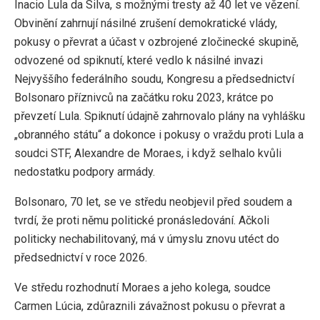
Inacio Lula da Silva, s možnými tresty až 40 let ve vězení.
Obvinění zahrnují násilné zrušení demokratické vlády,
pokusy o převrat a účast v ozbrojené zločinecké skupině,
odvozené od spiknutí, které vedlo k násilné invazi
Nejvyššího federálního soudu, Kongresu a předsednictví
Bolsonaro příznivců na začátku roku 2023, krátce po
převzetí Lula. Spiknutí údajně zahrnovalo plány na vyhlášku
„obranného státu“ a dokonce i pokusy o vraždu proti Lula a
soudci STF, Alexandre de Moraes, i když selhalo kvůli
nedostatku podpory armády.
Bolsonaro, 70 let, se ve středu neobjevil před soudem a
tvrdí, že proti němu politické pronásledování. Ačkoli
politicky nechabilitovaný, má v úmyslu znovu utéct do
předsednictví v roce 2026.
Ve středu rozhodnutí Moraes a jeho kolega, soudce
Carmen Lúcia, zdůraznili závažnost pokusu o převrat a