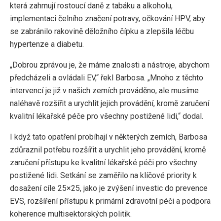
která zahrnují rostoucí daně z tabáku a alkoholu,
implementaci čelního značení potravy, očkování HPV, aby
se zabránilo rakovině děložního čípku a zlepšila léčbu
hypertenze a diabetu.
„Dobrou zprávou je, že máme znalosti a nástroje, abychom
předcházeli a ovládali EV,“ řekl Barbosa. „Mnoho z těchto
intervencí je již v našich zemích prováděno, ale musíme
naléhavě rozšířit a urychlit jejich provádění, kromě zaručení
kvalitní lékařské péče pro všechny postižené lidi,“ dodal.
I když tato opatření probíhají v některých zemích, Barbosa
zdůraznil potřebu rozšířit a urychlit jeho provádění, kromě
zaručení přístupu ke kvalitní lékařské péči pro všechny
postižené lidi. Setkání se zaměřilo na klíčové priority k
dosažení cíle 25×25, jako je zvýšení investic do prevence
EVS, rozšíření přístupu k primární zdravotní péči a podpora
koherence multisektorských politik.