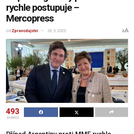
rychle postupuje –
Mercopress
A
od
Zpravodajství
26. 3. 2025
A
493
SHARES
Případ Argentiny proti MMF rychle