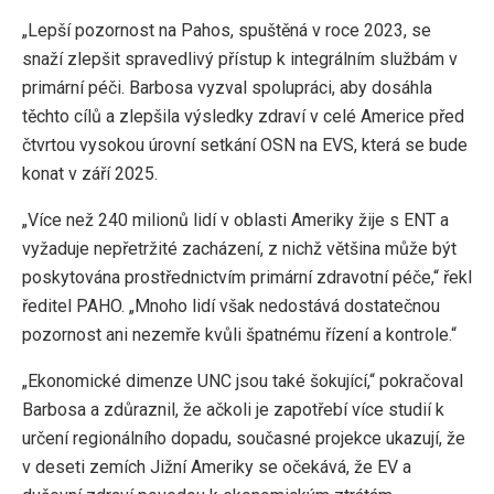
„Lepší pozornost na Pahos, spuštěná v roce 2023, se
snaží zlepšit spravedlivý přístup k integrálním službám v
primární péči. Barbosa vyzval spolupráci, aby dosáhla
těchto cílů a zlepšila výsledky zdraví v celé Americe před
čtvrtou vysokou úrovní setkání OSN na EVS, která se bude
konat v září 2025.
„Více než 240 milionů lidí v oblasti Ameriky žije s ENT a
vyžaduje nepřetržité zacházení, z nichž většina může být
poskytována prostřednictvím primární zdravotní péče,“ řekl
ředitel PAHO. „Mnoho lidí však nedostává dostatečnou
pozornost ani nezemře kvůli špatnému řízení a kontrole.“
„Ekonomické dimenze UNC jsou také šokující,“ pokračoval
Barbosa a zdůraznil, že ačkoli je zapotřebí více studií k
určení regionálního dopadu, současné projekce ukazují, že
v deseti zemích Jižní Ameriky se očekává, že EV a