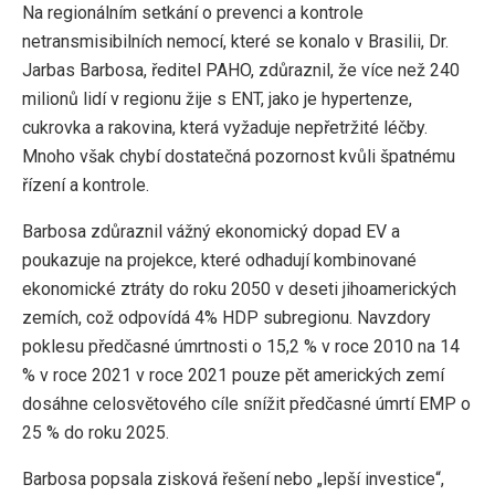
Na regionálním setkání o prevenci a kontrole
netransmisibilních nemocí, které se konalo v Brasilii, Dr.
Jarbas Barbosa, ředitel PAHO, zdůraznil, že více než 240
milionů lidí v regionu žije s ENT, jako je hypertenze,
cukrovka a rakovina, která vyžaduje nepřetržité léčby.
Mnoho však chybí dostatečná pozornost kvůli špatnému
řízení a kontrole.
Barbosa zdůraznil vážný ekonomický dopad EV a
poukazuje na projekce, které odhadují kombinované
ekonomické ztráty do roku 2050 v deseti jihoamerických
zemích, což odpovídá 4% HDP subregionu. Navzdory
poklesu předčasné úmrtnosti o 15,2 % v roce 2010 na 14
% v roce 2021 v roce 2021 pouze pět amerických zemí
dosáhne celosvětového cíle snížit předčasné úmrtí EMP o
25 % do roku 2025.
Barbosa popsala zisková řešení nebo „lepší investice“,