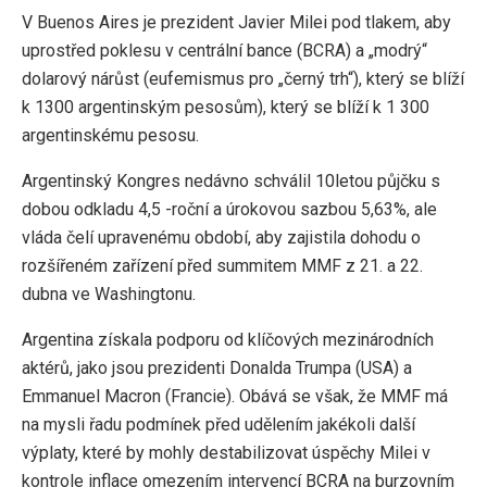
V Buenos Aires je prezident Javier Milei pod tlakem, aby
uprostřed poklesu v centrální bance (BCRA) a „modrý“
dolarový nárůst (eufemismus pro „černý trh“), který se blíží
k 1300 argentinským pesosům), který se blíží k 1 300
argentinskému pesosu.
Argentinský Kongres nedávno schválil 10letou půjčku s
dobou odkladu 4,5 -roční a úrokovou sazbou 5,63%, ale
vláda čelí upravenému období, aby zajistila dohodu o
rozšířeném zařízení před summitem MMF z 21. a 22.
dubna ve Washingtonu.
Argentina získala podporu od klíčových mezinárodních
aktérů, jako jsou prezidenti Donalda Trumpa (USA) a
Emmanuel Macron (Francie). Obává se však, že MMF má
na mysli řadu podmínek před udělením jakékoli další
výplaty, které by mohly destabilizovat úspěchy Milei v
kontrole inflace omezením intervencí BCRA na burzovním