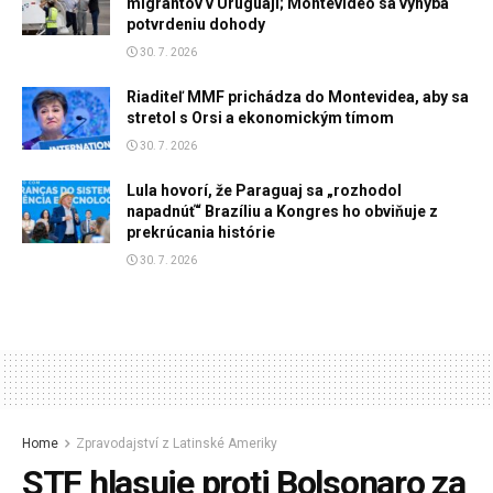
migrantov v Uruguaji; Montevideo sa vyhýba
potvrdeniu dohody
30. 7. 2026
Riaditeľ MMF prichádza do Montevidea, aby sa
stretol s Orsi a ekonomickým tímom
30. 7. 2026
Lula hovorí, že Paraguaj sa „rozhodol
napadnúť“ Brazíliu a Kongres ho obviňuje z
prekrúcania histórie
30. 7. 2026
Home
Zpravodajství z Latinské Ameriky
STF hlasuje proti Bolsonaro za