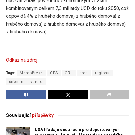
duševní zdraví povedou k ekonomickým ztrátám
kombinovaným celkem 7,3 miliardy USD do roku 2050, což
odpovídá 4% z hrubého domova) z hrubého domova) z
hrubého domova) z hrubého domova) z hrubého domova)
z hrubého domova).
Odkaz na zdroj
Tags:
MercoPress
OPS
ORL
pred
regionu
šířením
varuje
Související
příspěvky
USA hľadajú destináciu pre deportovaných