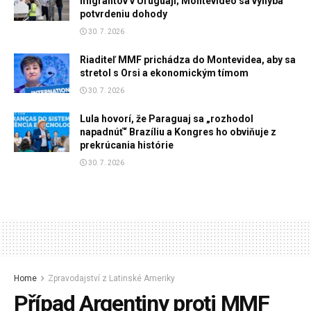
migrantov v Uruguaji; Montevideo sa vyhýba
potvrdeniu dohody
30. 7. 2026
Riaditeľ MMF prichádza do Montevidea, aby sa
stretol s Orsi a ekonomickým tímom
30. 7. 2026
Lula hovorí, že Paraguaj sa „rozhodol
napadnúť“ Brazíliu a Kongres ho obviňuje z
prekrúcania histórie
30. 7. 2026
Home
Zpravodajství z Latinské Ameriky
Případ Argentiny proti MMF