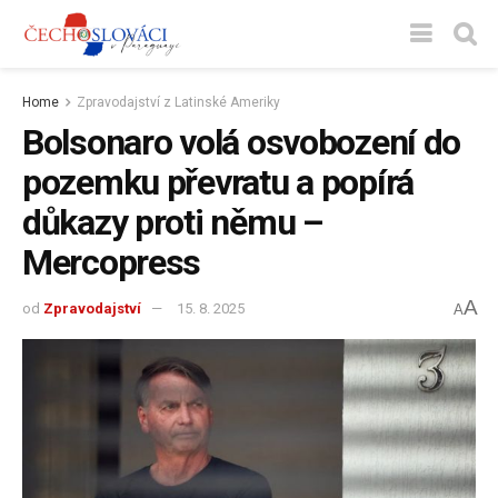
Home
Zpravodajství z Latinské Ameriky
Bolsonaro volá osvobození do
pozemku převratu a popírá
důkazy proti němu –
Mercopress
A
od
Zpravodajství
15. 8. 2025
A