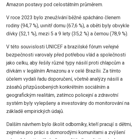
Amazon postavy pod celostátním průměrem.
V roce 2023 bylo zneužívání běžně spácháno členem
rodiny (94,7 %), uvnitř domu (67,6 %), a oběti byly obvykle
dívky (52,1 %), mezi 5 a 9 lety (35,2 %) a černou (78,9 %).
V této souvislosti UNICEF a brazilské fórum veřejné
bezpečnosti varovaly před potřebou vlád a společnosti
jako celku, aby řešily různé typy násilí proti chlapcům a
dívkám v legálním Amazonu a v celé Brazílii. Za tímto
účelem vydali řadu doporučení, včetně analýzy násilí a
zásahů přizpůsobených konkrétním sociálním a
geografickým realitám, zatímco policejní a zdravotní
systém byly vylepšeny a investovány do monitorování na
základě empirických údajů.
Dalším návrhem bylo školit odborníky, kteří pracují s dětmi,
zejména pro práci s domorodými komunitami a zvýšení