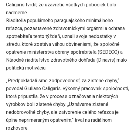
Caligaris tvrdil, že uzavretie všetkých pobočiek bolo
nadmerné
Riaditelia populárneho paraguajského minimálneho
reťazca, pozastavené zdravotníckymi orgánmi a ochrana
spotrebiteľa tento týždeň, uznali svoje nedostatky v
stredu, ktoré zostáva váhou obvineniami, že spoločné
opatrenie ministerstva obrany spotrebiteľa (SEDECO) a
Národné riaditeľstvo zdravotného dohľadu (Dinavis) malo
politickú motiváciu.
„Predpokladali sme zodpovednosť za zistené chyby,“
povedal Giuliano Caligaris, výkonný pracovník spoločnosti,
ktorá pripustila, že v procese označovania niektorých
výrobkov boli zistené chyby. „Uznávame zistené
nedobrovoľné chyby, ale zatvorenie celého reťazca je
úplne neprimeraným opatrením,“ trval na radiálnom
rozhovore.