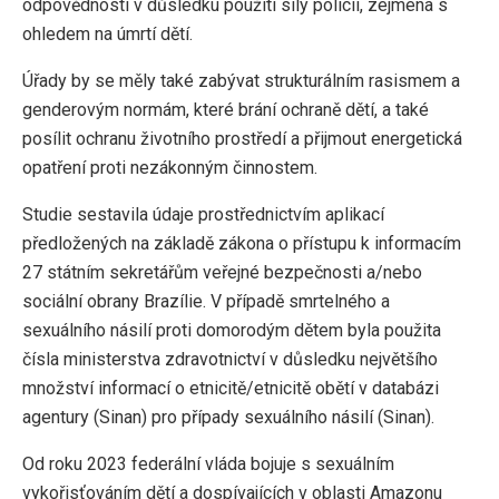
odpovědnosti v důsledku použití síly policií, zejména s
ohledem na úmrtí dětí.
Úřady by se měly také zabývat strukturálním rasismem a
genderovým normám, které brání ochraně dětí, a také
posílit ochranu životního prostředí a přijmout energetická
opatření proti nezákonným činnostem.
Studie sestavila údaje prostřednictvím aplikací
předložených na základě zákona o přístupu k informacím
27 státním sekretářům veřejné bezpečnosti a/nebo
sociální obrany Brazílie. V případě smrtelného a
sexuálního násilí proti domorodým dětem byla použita
čísla ministerstva zdravotnictví v důsledku největšího
množství informací o etnicitě/etnicitě obětí v databázi
agentury (Sinan) pro případy sexuálního násilí (Sinan).
Od roku 2023 federální vláda bojuje s sexuálním
vykořisťováním dětí a dospívajících v oblasti Amazonu