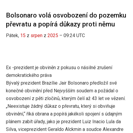
Bolsonaro volá osvobození do pozemku
převratu a popírá důkazy proti němu
Pátek,
15
z
srpen
z
2025
– 09:24 UTC
Ex -prezident je obviněn z pokusu o násilné zrušení
demokratického práva
Bývalý prezident Brazílie Jair Bolsonaro předložil své
konečné obvinění před Nejvyšším soudem a požádal o
osvobození z pěti zločinů, kterým čelí až 43 let ve vězení.
„Neexistuje žádný důkaz o převratu, který si obviňuje
obvinění,“ říká obrana a popírá jakékoli spojení s údajným
plánem zabít úřady, jako je prezident Luiz Inacio Lula da
Silva, viceprezident Geraldo Alckmin a soudce Alexandre