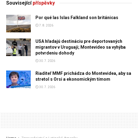
Související
příspěvky
Por qué las Islas Falkland son británicas
7. 8. 2026
USA hľadajú destináciu pre deportovaných
migrantov v Uruguaji; Montevideo sa vyhýba
potvrdeniu dohody
30. 7. 2026
Riaditeľ MMF prichádza do Montevidea, aby sa
stretol s Orsi a ekonomickým tímom
30. 7. 2026