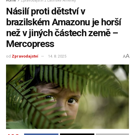
Home
Zpravodajství z Latinské Ameriky
Násilí proti dětství v
brazilském Amazonu je horší
než v jiných částech země –
Mercopress
A
od
Zpravodajství
14. 8. 2025
A