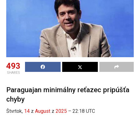
493
SHARES
Paraguajan minimálny reťazec pripúšťa
chyby
Štvrtok,
14
z
August
z
2025
– 22:18 UTC