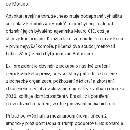
de Moraes.
Advokáti trvají na tom, že „neexistuje podepsaná vyhláška
ani příkaz k mobilizaci vojáků“ a zpochybňují platnost
přiznání jejich bývalého tajemníka Mauro CID, což je
klíčový kus případu. Kritizují také, že soudní řízení se koná
v první nejvyšší komoře, přičemž dva soudci jmenovali
Lula a žádný z nich byl jmenován Bolsonaro.
Ex -prezident je obviněn z pokusu o násilné zrušení
demokratického práva, převrat, který patří do ozbrojené
zločinecké organizace, poškození dědictví a zhoršení
chráněného dědictví. Zakázáno soutěžit ve volbách do roku
2030, splňuje domácí zatčení v Brasilii za porušení
preventivních opatření, včetně používání sociálních sítí.
Případ se vyšplhal na mezinárodní úrovni, přičemž
americký prezident Donald Trump podporoval Bolsonaro a