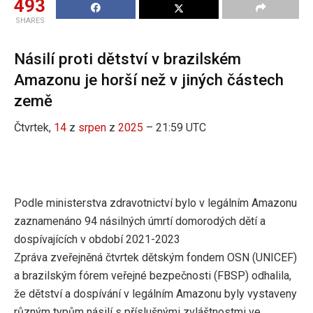
493
SHARES
Násilí proti dětství v brazilském
Amazonu je horší než v jiných částech
země
Čtvrtek,
14
z
srpen
z
2025
– 21:59 UTC
Podle ministerstva zdravotnictví bylo v legálním Amazonu
zaznamenáno 94 násilných úmrtí domorodých dětí a
dospívajících v období 2021-2023
Zpráva zveřejněná čtvrtek dětským fondem OSN (UNICEF)
a brazilským fórem veřejné bezpečnosti (FBSP) odhalila,
že dětství a dospívání v legálním Amazonu byly vystaveny
různým typům násilí s příslušnými zvláštnostmi ve