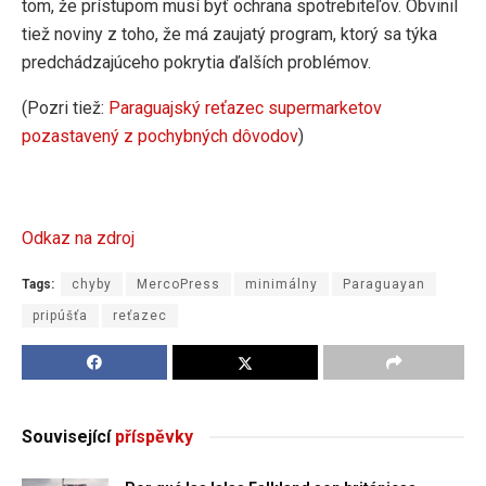
tom, že prístupom musí byť ochrana spotrebiteľov. Obvinil
tiež noviny z toho, že má zaujatý program, ktorý sa týka
predchádzajúceho pokrytia ďalších problémov.
(Pozri tiež:
Paraguajský reťazec supermarketov
pozastavený z pochybných dôvodov
)
Odkaz na zdroj
Tags:
chyby
MercoPress
minimálny
Paraguayan
pripúšťa
reťazec
Související
příspěvky