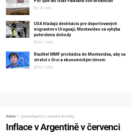
Por qué las Islas Falkland son británicas
7. 8. 2026
USA hľadajú destináciu pre deportovaných
migrantov v Uruguaji; Montevideo sa vyhýba
potvrdeniu dohody
30. 7. 2026
Riaditeľ MMF prichádza do Montevidea, aby sa
stretol s Orsi a ekonomickým tímom
30. 7. 2026
Home
Zpravodajství z Latinské Ameriky
Inflace v Argentině v červenci