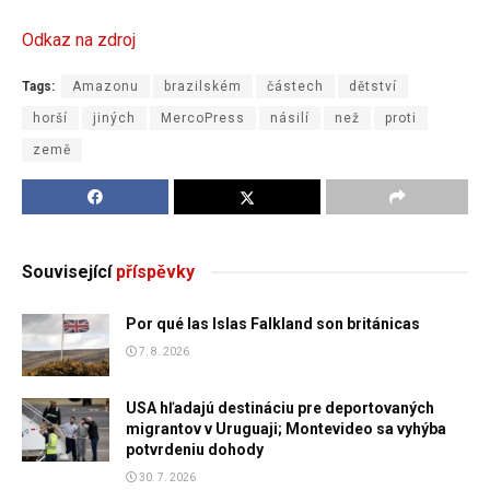
Odkaz na zdroj
Tags:
Amazonu
brazilském
částech
dětství
horší
jiných
MercoPress
násilí
než
proti
země
Související
příspěvky
Por qué las Islas Falkland son británicas
7. 8. 2026
USA hľadajú destináciu pre deportovaných
migrantov v Uruguaji; Montevideo sa vyhýba
potvrdeniu dohody
30. 7. 2026