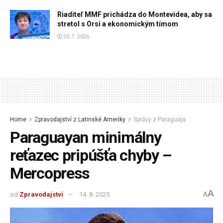
Riaditeľ MMF prichádza do Montevidea, aby sa
stretol s Orsi a ekonomickým tímom
30. 7. 2026
Home
Zpravodajství z Latinské Ameriky
Správy z Paraguaja
Paraguayan minimálny
reťazec pripúšťa chyby –
Mercopress
A
od
Zpravodajství
14. 8. 2025
A