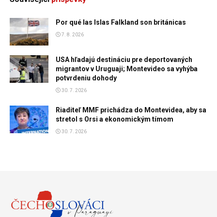
Por qué las Islas Falkland son británicas
7. 8. 2026
USA hľadajú destináciu pre deportovaných
migrantov v Uruguaji; Montevideo sa vyhýba
potvrdeniu dohody
30. 7. 2026
Riaditeľ MMF prichádza do Montevidea, aby sa
stretol s Orsi a ekonomickým tímom
30. 7. 2026