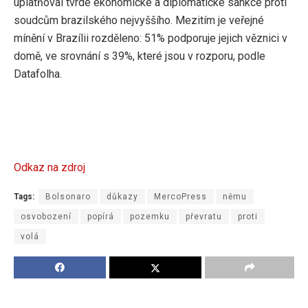
uplatňoval tvrdé ekonomické a diplomatické sankce proti
soudcům brazilského nejvyššího. Mezitím je veřejné
mínění v Brazílii rozděleno: 51% podporuje jejich věznici v
domě, ve srovnání s 39%, které jsou v rozporu, podle
Datafolha.
Odkaz na zdroj
Tags:
Bolsonaro
důkazy
MercoPress
němu
osvobození
popírá
pozemku
převratu
proti
volá