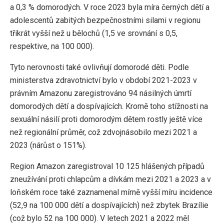
a 0,3 % domorodých. V roce 2023 byla míra černých dětí a
adolescentů zabitých bezpečnostními silami v regionu
třikrát vyšší než u bělochů (1,5 ve srovnání s 0,5,
respektive, na 100 000).
Tyto nerovnosti také ovlivňují domorodé děti. Podle
ministerstva zdravotnictví bylo v období 2021-2023 v
právním Amazonu zaregistrováno 94 násilných úmrtí
domorodých dětí a dospívajících. Kromě toho stížnosti na
sexuální násilí proti domorodým dětem rostly ještě více
než regionální průměr, což zdvojnásobilo mezi 2021 a
2023 (nárůst o 151%).
Region Amazon zaregistroval 10 125 hlášených případů
zneužívání proti chlapcům a dívkám mezi 2021 a 2023 a v
loňském roce také zaznamenal mírně vyšší míru incidence
(52,9 na 100 000 dětí a dospívajících) než zbytek Brazílie
(což bylo 52 na 100 000). V letech 2021 a 2022 měl