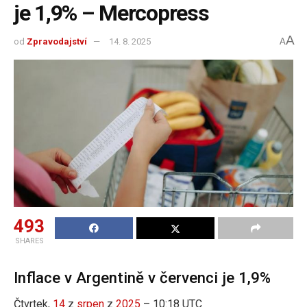
je 1,9% – Mercopress
A
od
Zpravodajství
14. 8. 2025
A
493
SHARES
Inflace v Argentině v červenci je 1,9%
Čtvrtek,
14
z
srpen
z
2025
– 10:18 UTC