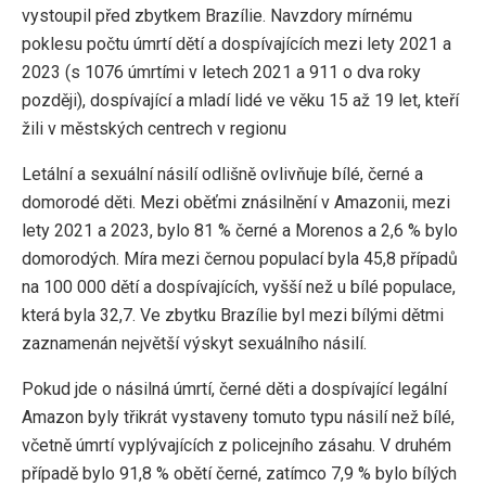
vystoupil před zbytkem Brazílie. Navzdory mírnému
poklesu počtu úmrtí dětí a dospívajících mezi lety 2021 a
2023 (s 1076 úmrtími v letech 2021 a 911 o dva roky
později), dospívající a mladí lidé ve věku 15 až 19 let, kteří
žili v městských centrech v regionu
Letální a sexuální násilí odlišně ovlivňuje bílé, černé a
domorodé děti. Mezi oběťmi znásilnění v Amazonii, mezi
lety 2021 a 2023, bylo 81 % černé a Morenos a 2,6 % bylo
domorodých. Míra mezi černou populací byla 45,8 případů
na 100 000 dětí a dospívajících, vyšší než u bílé populace,
která byla 32,7. Ve zbytku Brazílie byl mezi bílými dětmi
zaznamenán největší výskyt sexuálního násilí.
Pokud jde o násilná úmrtí, černé děti a dospívající legální
Amazon byly třikrát vystaveny tomuto typu násilí než bílé,
včetně úmrtí vyplývajících z policejního zásahu. V druhém
případě bylo 91,8 % obětí černé, zatímco 7,9 % bylo bílých