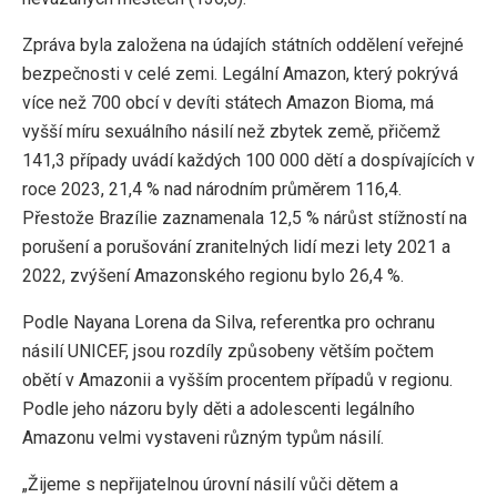
Zpráva byla založena na údajích státních oddělení veřejné
bezpečnosti v celé zemi. Legální Amazon, který pokrývá
více než 700 obcí v devíti státech Amazon Bioma, má
vyšší míru sexuálního násilí než zbytek země, přičemž
141,3 případy uvádí každých 100 000 dětí a dospívajících v
roce 2023, 21,4 % nad národním průměrem 116,4.
Přestože Brazílie zaznamenala 12,5 % nárůst stížností na
porušení a porušování zranitelných lidí mezi lety 2021 a
2022, zvýšení Amazonského regionu bylo 26,4 %.
Podle Nayana Lorena da Silva, referentka pro ochranu
násilí UNICEF, jsou rozdíly způsobeny větším počtem
obětí v Amazonii a vyšším procentem případů v regionu.
Podle jeho názoru byly děti a adolescenti legálního
Amazonu velmi vystaveni různým typům násilí.
„Žijeme s nepřijatelnou úrovní násilí vůči dětem a