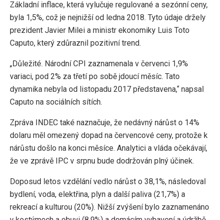
Základní inflace, která vylučuje regulované a sezónní ceny,
byla 1,5%, což je nejnižší od ledna 2018. Tyto údaje držely
prezident Javier Milei a ministr ekonomiky Luis Toto
Caputo, který zdůraznil pozitivní trend.
„Důležité. Národní CPI zaznamenala v červenci 1,9%
variaci, pod 2% za třetí po sobě jdoucí měsíc. Tato
dynamika nebyla od listopadu 2017 představena,“ napsal
Caputo na sociálních sítích.
Zpráva INDEC také naznačuje, že nedávný nárůst o 14%
dolaru měl omezený dopad na červencové ceny, protože k
nárůstu došlo na konci měsíce. Analytici a vláda očekávají,
že ve zprávě IPC v srpnu bude dodržován plný účinek.
Doposud letos vzdělání vedlo nárůst o 38,1%, následoval
bydlení, voda, elektřina, plyn a další paliva (21,7%) a
rekreací a kulturou (20%). Nižší zvýšení bylo zaznamenáno
v kostýmech a obuvi (8,9%) a domácím vybavení a údržbě