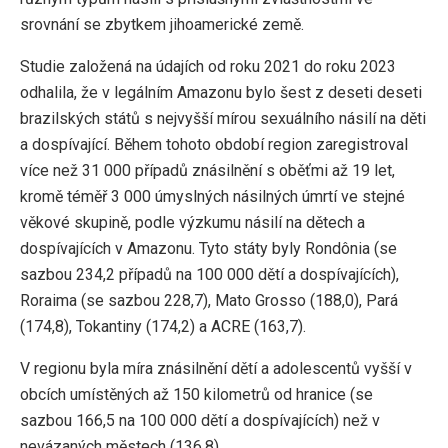
srovnání se zbytkem jihoamerické země.
Studie založená na údajích od roku 2021 do roku 2023
odhalila, že v legálním Amazonu bylo šest z deseti deseti
brazilských států s nejvyšší mírou sexuálního násilí na děti
a dospívající. Během tohoto období region zaregistroval
více než 31 000 případů znásilnění s oběťmi až 19 let,
kromě téměř 3 000 úmyslných násilných úmrtí ve stejné
věkové skupině, podle výzkumu násilí na dětech a
dospívajících v Amazonu. Tyto státy byly Rondônia (se
sazbou 234,2 případů na 100 000 dětí a dospívajících),
Roraima (se sazbou 228,7), Mato Grosso (188,0), Pará
(174,8), Tokantiny (174,2) a ACRE (163,7).
V regionu byla míra znásilnění dětí a adolescentů vyšší v
obcích umístěných až 150 kilometrů od hranice (se
sazbou 166,5 na 100 000 dětí a dospívajících) než v
nevázaných městech (136,8).