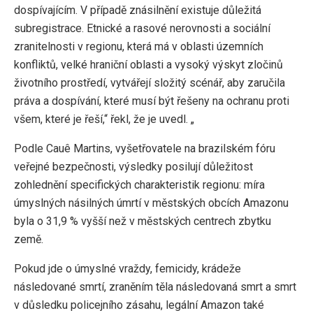
dospívajícím. V případě znásilnění existuje důležitá
subregistrace. Etnické a rasové nerovnosti a sociální
zranitelnosti v regionu, která má v oblasti územních
konfliktů, velké hraniční oblasti a vysoký výskyt zločinů
životního prostředí, vytvářejí složitý scénář, aby zaručila
práva a dospívání, které musí být řešeny na ochranu proti
všem, které je řeší,“ řekl, že je uvedl. „
Podle Cauê Martins, vyšetřovatele na brazilském fóru
veřejné bezpečnosti, výsledky posilují důležitost
zohlednění specifických charakteristik regionu: míra
úmyslných násilných úmrtí v městských obcích Amazonu
byla o 31,9 % vyšší než v městských centrech zbytku
země.
Pokud jde o úmyslné vraždy, femicidy, krádeže
následované smrtí, zraněním těla následovaná smrt a smrt
v důsledku policejního zásahu, legální Amazon také