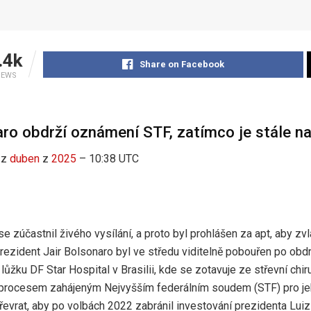
.4k
Share on Facebook
IEWS
ro obdrží oznámení STF, zatímco je stále na 
z
duben
z
2025
– 10:38 UTC
e zúčastnil živého vysílání, a proto byl prohlášen za apt, aby zvl
prezident Jair Bolsonaro byl ve středu viditelně pobouřen po ob
lůžku DF Star Hospital v Brasilii, kde se zotavuje ze střevní chi
 procesem zahájeným Nejvyšším federálním soudem (STF) pro je
evrat, aby po volbách 2022 zabránil investování prezidenta Luiz 