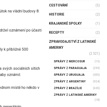
CESTOVÁNÍ
(5)
útok na vládní budovy 8.
HISTORIE
(2)
KRAJANSKÉ SPOLKY
(1)
držel oznámení po účasti
RECEPTY
(2)
ZPRAVODAJSTVÍ Z LATINSKÉ
AMERIKY
ly k přibližně 500
(2 321)
SPRÁVY Z MERCOSUR
(15)
a svých sociálních sítích
SPRÁVY Z PARAGUAJA
(299)
 aby oznámil.
SPRÁVY Z URUGUAJA
(435)
ZPRÁVY Z ARGENTINY
(924)
jednom místě ho někdo v
ZPRÁVY Z BRAZÍLIE
(630)
ZPRÁVY Z LATINSKÉ AMERIKY
(18)
ch generálním