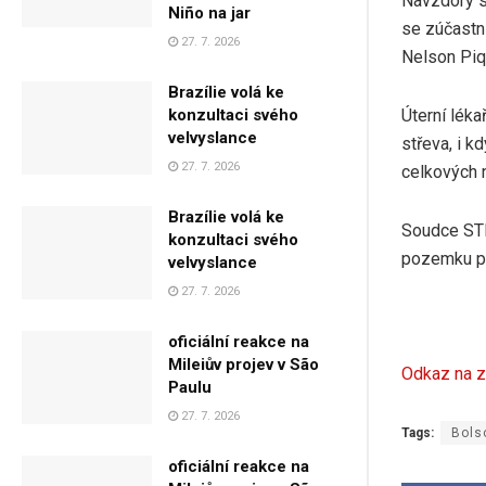
Navzdory sv
Niño na jar
se zúčastni
27. 7. 2026
Nelson Piqu
Brazílie volá ke
Úterní léka
konzultaci svého
velvyslance
střeva, i 
27. 7. 2026
celkových n
Brazílie volá ke
Soudce STF,
konzultaci svého
pozemku př
velvyslance
27. 7. 2026
oficiální reakce na
Mileiův projev v São
Odkaz na z
Paulu
27. 7. 2026
Tags:
Bols
oficiální reakce na