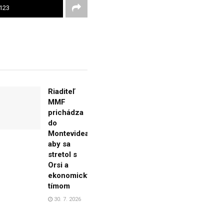
123
Riaditeľ
MMF
prichádza
do
Montevidea,
aby sa
stretol s
Orsi a
ekonomickým
tímom
30. 7. 2026