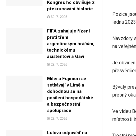
Kongres ho obviňuje z
překrucování historie
Pozice jso
30. 7. 2026
ledna 2023
FIFA zahajuje řízení
proti třem
Navzdory s
argentinským hráčům,
na veřejném
technickému
asistentovi a Gavi
Je obviněn 
29. 7. 2026
přesvědčen
Milei a Fujimori se
setkávají v Limě a
Bývalý prez
dohodnou se na
přesný okam
posílení hospodářské
a bezpečnostní
spolupráce
Ve videu B
místnosti i
29. 7. 2026
Lulova odpověď na
Trestní pro