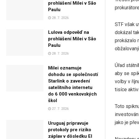
prohlášení Milei v São
prokurátore
Paulu
28. 7. 2026
STF však uv
dokázal ta
Lulova odpověď na
prohlášení Milei v São
prokázalo 
Paulu
obžalovaný
28. 7. 2026
Úřad státní
Milei oznamuje
aby se spik
dohodu se společností
Starlink o zavedení
volby v ří
satelitního internetu
tisíce akti
do 6 000 venkovských
škol
Toto spiknu
27. 7. 2026
investování
jako je pře
Uruguaj pripravuje
protokoly pre riziko
záplav v dôsledku El