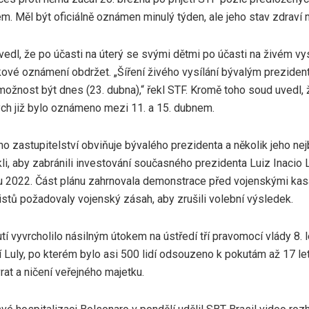
m. Měl být oficiálně oznámen minulý týden, ale jeho stav zdraví 
edl, že po účasti na úterý se svými dětmi po účasti na živém vy
kové oznámení obdržet. „Šíření živého vysílání bývalým preziden
možnost být dnes (23. dubna),“ řekl STF. Kromě toho soud uvedl,
ch již bylo oznámeno mezi 11. a 15. dubnem.
ho zastupitelství obviňuje bývalého prezidenta a několik jeho nej
li, aby zabránili investování současného prezidenta Luiz Inacio Lu
jnu 2022. Část plánu zahrnovala demonstrace před vojenskými ka
vistů požadovaly vojenský zásah, aby zrušili volební výsledek.
tí vyvrcholilo násilným útokem na ústředí tří pravomocí vlády 8.
 Luly, po kterém bylo asi 500 lidí odsouzeno k pokutám až 17 let
vrat a ničení veřejného majetku.