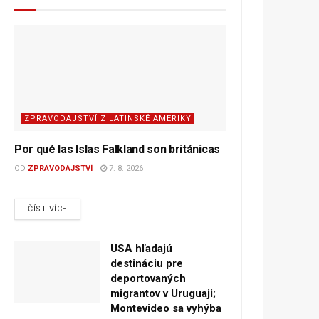
ZPRAVODAJSTVÍ Z LATINSKÉ AMERIKY
Por qué las Islas Falkland son británicas
OD
ZPRAVODAJSTVÍ
7. 8. 2026
DETAILS
ČÍST VÍCE
USA hľadajú
destináciu pre
deportovaných
migrantov v Uruguaji;
Montevideo sa vyhýba