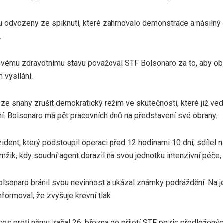
u odvozeny ze spiknutí, které zahrnovalo demonstrace a násilný 
.
vému zdravotnímu stavu považoval STF Bolsonaro za to, aby ob
 vysílání.
ze snahy zrušit demokratický režim ve skutečnosti, které již ved
í. Bolsonaro má pět pracovních dnů na představení své obrany.
ident, který podstoupil operaci před 12 hodinami 10 dní, sdílel n
žik, kdy soudní agent dorazil na svou jednotku intenzivní péče,
olsonaro bránil svou nevinnost a ukázal známky podráždění. Na 
nformoval, že zvyšuje krevní tlak.
ces proti němu začal 26. března po přijetí STF pozic předložený