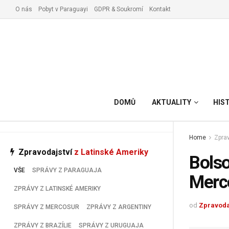
O nás
Pobyt v Paraguayi
GDPR & Soukromí
Kontakt
Vyřízení pobytu v Paraguay
DOMŮ
AKTUALITY
HIS
Home
Zprav
Zpravodajství
z Latinské Ameriky
Bolso
VŠE
SPRÁVY Z PARAGUAJA
Merc
ZPRÁVY Z LATINSKÉ AMERIKY
od
Zpravoda
SPRÁVY Z MERCOSUR
ZPRÁVY Z ARGENTINY
ZPRÁVY Z BRAZÍLIE
SPRÁVY Z URUGUAJA