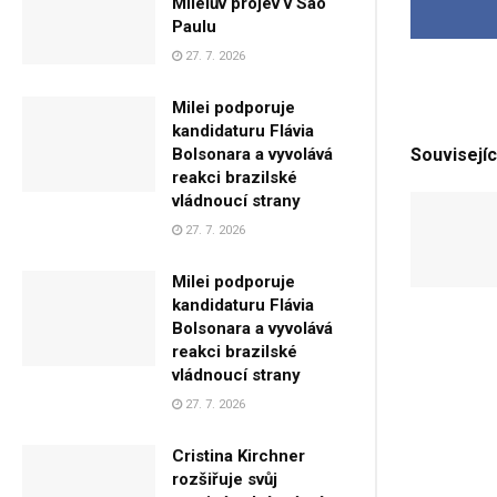
Mileiův projev v São
Paulu
27. 7. 2026
Milei podporuje
kandidaturu Flávia
Souvisejíc
Bolsonara a vyvolává
reakci brazilské
vládnoucí strany
27. 7. 2026
Milei podporuje
kandidaturu Flávia
Bolsonara a vyvolává
reakci brazilské
vládnoucí strany
27. 7. 2026
Cristina Kirchner
rozšiřuje svůj