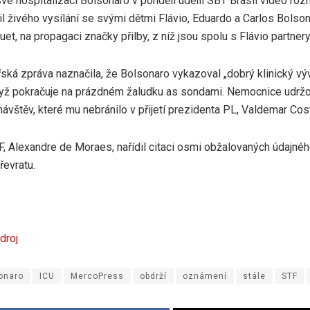
é hospitalizaci Bolsonaro v pondělí udělil SBT Brasil video rozh
l živého vysílání se svými dětmi Flávio, Eduardo a Carlos Bolso
et, na propagaci značky přilby, z níž jsou spolu s Flávio partnery
řská zpráva naznačila, že Bolsonaro vykazoval „dobrý klinický v
když pokračuje na prázdném žaludku as sondami. Nemocnice udrž
ávštěv, které mu nebránilo v přijetí prezidenta PL, Valdemar Cos
 Alexandre de Moraes, nařídil citaci osmi obžalovaných údajného
evratu.
droj
onaro
ICU
MercoPress
obdrží
oznámení
stále
STF