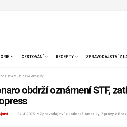
TORIE
CESTOVÁNÍ
RECEPTY
ZPRAVODAJSTVÍ Z L
odajství z Latinské Ameriky
naro obdrží oznámení STF, zatí
opress
jství
24. 4. 2025
v
Zpravodajství z Latinské Ameriky
,
Zprávy z Brazí