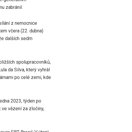
mu zabránil.
sílání z nemocnice
tem včera (22. dubna)
 že dalších sedm
bližších spolupracovníků,
la da Silva, který vyhrál
sárnami po celé zemi, kde
 ledna 2023, týden po
 ve vězení za zločiny,