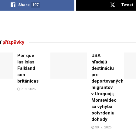
Share
197
Tweet
í
příspěvky
Por qué
USA
las Islas
hľadajú
Falkland
destináciu
son
pre
británicas
deportovaných
migrantov
7. 8. 2026
v Uruguaji;
Montevideo
sa vyhýba
potvrdeniu
dohody
30. 7. 2026