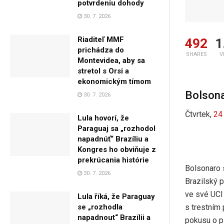
potvrdeniu dohody
30. 7. 2026
Riaditeľ MMF
492
1
prichádza do
SHARES
V
Montevidea, aby sa
stretol s Orsi a
ekonomickým tímom
Bolsona
30. 7. 2026
Čtvrtek,
24
Lula hovorí, že
Paraguaj sa „rozhodol
napadnúť“ Brazíliu a
Kongres ho obviňuje z
prekrúcania histórie
Bolsonaro s
30. 7. 2026
Brazilský 
ve své UCI 
Lula říká, že Paraguay
s trestním
se „rozhodla
napadnout“ Brazílii a
pokusu o př