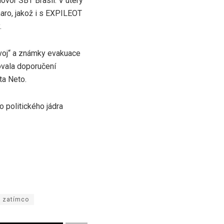
ovor SBT Brasil. V úterý
naro, jakož i s EXPILEOT
.
ývoj“ a známky evakuace
ovala doporučení
ta Neto.
 politického jádra
zatímco