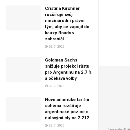
Cristina Kirchner
rozšiřuje svůj
mezinárodní právní
tým, aby se zapojil do
kauzy Roads v
zahraničí
26. 7. 2026
Goldman Sachs
snižuje projekci růstu
pro Argentinu na 2,7 %
a očekává volby
25. 7. 2026
Nové americké tarifní
schéma rozšiřuje
argentinské pozice s
nulovými cly na 2 212
25. 7. 2026
Copyright © 2