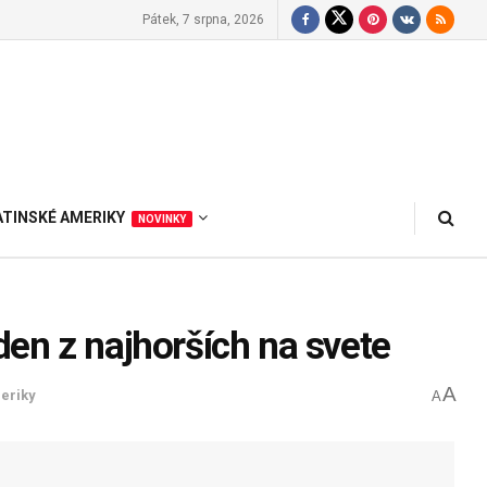
Pátek, 7 srpna, 2026
ATINSKÉ AMERIKY
NOVINKY
en z najhorších na svete
A
meriky
A