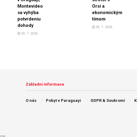
Montevideo
Orsi a
sa vyhýba
ekonomickým
potvrdeniu
tímom
dohody
30. 7. 2026
30. 7. 2026
Základní informace
O nás
Pobyt v Paraguayi
GDPR & Soukromí
K
025