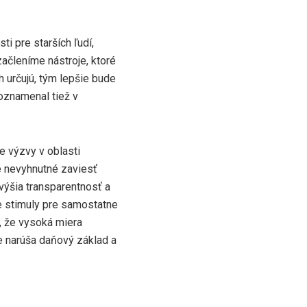
i pre starších ľudí,
ačleníme nástroje, ktoré
 určujú, tým lepšie bude
oznamenal tiež v
ne výzvy v oblasti
je nevyhnutné zaviesť
zvýšia transparentnosť a
e stimuly pre samostatne
, že vysoká miera
le narúša daňový základ a