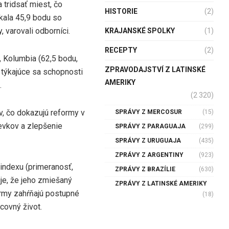
a tridsať miest, čo
HISTORIE
(2)
kala 45,9 bodu so
 varovali odborníci.
KRAJANSKÉ SPOLKY
(1)
RECEPTY
(2)
, Kolumbia (62,5 bodu,
ZPRAVODAJSTVÍ Z LATINSKÉ
y týkajúce sa schopnosti
AMERIKY
.
(2 320)
, čo dokazujú reformy v
SPRÁVY Z MERCOSUR
(15)
pevkov a zlepšenie
SPRÁVY Z PARAGUAJA
(299)
SPRÁVY Z URUGUAJA
(435)
ZPRÁVY Z ARGENTINY
(923)
indexu (primeranosť,
ZPRÁVY Z BRAZÍLIE
(630)
uje, že jeho zmiešaný
ZPRÁVY Z LATINSKÉ AMERIKY
ormy zahŕňajú postupné
(18)
covný život.