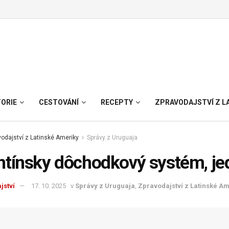
TORIE
CESTOVÁNÍ
RECEPTY
ZPRAVODAJSTVÍ Z L
odajství z Latinské Ameriky
Správy z Uruguaja
tínsky dôchodkový systém, jed
jství
17. 10. 2025
v
Správy z Uruguaja
,
Zpravodajství z Latinské A