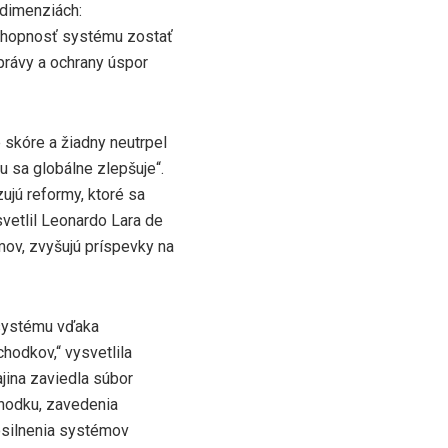
 dimenziách:
schopnosť systému zostať
správy a ochrany úspor
skóre a žiadny neutrpel
 sa globálne zlepšuje“.
ujú reformy, ktoré sa
svetlil Leonardo Lara de
mov, zvyšujú príspevky na
 systému vďaka
hodkov,“ vysvetlila
ajina zaviedla súbor
hodku, zavedenia
posilnenia systémov