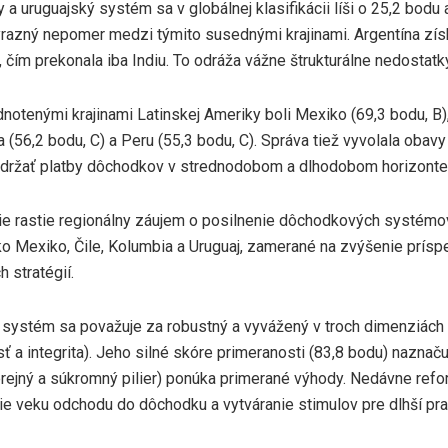
 a uruguajský systém sa v globálnej klasifikácii líši o 25,2 bodu 
ýrazný nepomer medzi týmito susednými krajinami. Argentína zís
čím prekonala iba Indiu. To odráža vážne štrukturálne nedostatky,
notenými krajinami Latinskej Ameriky boli Mexiko (69,3 bodu, B)
ia (56,2 bodu, C) a Peru (55,3 bodu, C). Správa tiež vyvolala obav
udržať platby dôchodkov v strednodobom a dlhodobom horizonte
ie rastie regionálny záujem o posilnenie dôchodkových systémov
ako Mexiko, Čile, Kolumbia a Uruguaj, zamerané na zvýšenie prís
h stratégií.
 systém sa považuje za robustný a vyvážený v troch dimenziách 
ť a integrita). Jeho silné skóre primeranosti (83,8 bodu) naznač
rejný a súkromný pilier) ponúka primerané výhody. Nedávne ref
ie veku odchodu do dôchodku a vytváranie stimulov pre dlhší pra