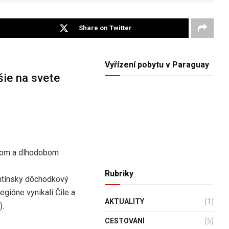
Share on Twitter
Vyřízení pobytu v Paraguay
ie na svete
obom a dlhodobom
Rubriky
ntínsky dôchodkový
gióne vynikali Čile a
AKTUALITY
(1)
).
CESTOVÁNÍ
(5)