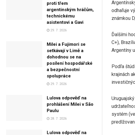
Argentínsky
proti třem
argentinským hráčům,
odhaľuje v
technickému
známkou D, 
asistentovi a Gavi
29. 7. 2026
Ďalšími hod
C+), Brazíl
Milei a Fujimori se
Argentíny 
setkávají v Limě a
dohodnou se na
posílení hospodářské
Podľa štúd
a bezpečnostní
krajinách 
spolupráce
investičnýc
29. 7. 2026
Lulova odpověď na
Uruguajský
prohlášení Milei v São
udržateľnos
Paulu
systém (ve
28. 7. 2026
predlžovan
Lulova odpověď na