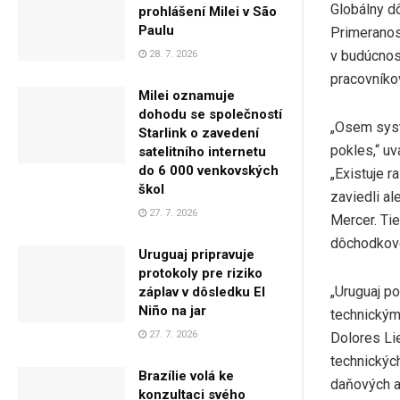
Globálny d
prohlášení Milei v São
Paulu
Primeranos
v budúcnost
28. 7. 2026
pracovníko
Milei oznamuje
dohodu se společností
„Osem syst
Starlink o zavedení
pokles,“ u
satelitního internetu
do 6 000 venkovských
„Existuje 
škol
zaviedli al
27. 7. 2026
Mercer. Ti
dôchodkové 
Uruguaj pripravuje
protokoly pre riziko
„Uruguaj p
záplav v dôsledku El
Niño na jar
technickým 
27. 7. 2026
Dolores Lie
technickýc
Brazílie volá ke
daňových a
konzultaci svého