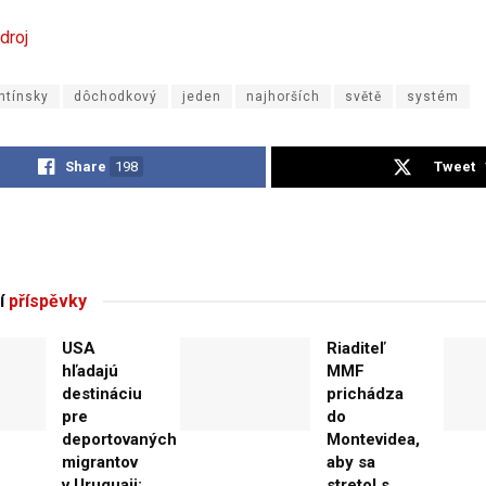
droj
ntínsky
dôchodkový
jeden
najhorších
světě
systém
Share
198
Tweet
í
příspěvky
USA
Riaditeľ
hľadajú
MMF
destináciu
prichádza
pre
do
deportovaných
Montevidea,
migrantov
aby sa
v Uruguaji;
stretol s