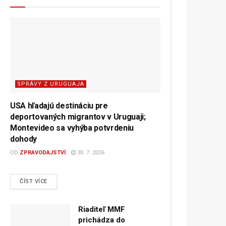
SPRÁVY Z URUGUAJA
USA hľadajú destináciu pre
deportovaných migrantov v Uruguaji;
Montevideo sa vyhýba potvrdeniu
dohody
OD
ZPRAVODAJSTVÍ
30. 7. 2026
DETAILS
ČÍST VÍCE
Riaditeľ MMF
prichádza do