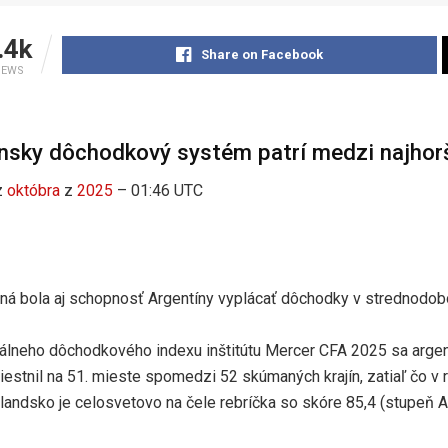
.4k
Share on Facebook
IEWS
nsky dôchodkový systém patrí medzi najhorš
z
októbra
z
2025
– 01:46 UTC
á bola aj schopnosť Argentíny vyplácať dôchodky v strednod
álneho dôchodkového indexu inštitútu Mercer CFA 2025 sa arge
stnil na 51. mieste spomedzi 52 skúmaných krajín, zatiaľ čo v re
landsko je celosvetovo na čele rebríčka so skóre 85,4 (stupeň A