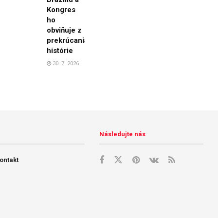
Kongres
ho
obviňuje z
prekrúcania
histórie
30. 7. 2026
Následujte nás
ontakt