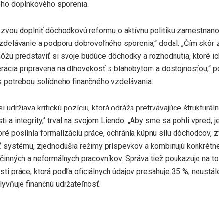
ho doplnkového sporenia.
ýzvou doplniť dôchodkovú reformu o aktívnu politiku zamestnanost
zdelávanie a podporu dobrovoľného sporenia,“ dodal. „Čím skôr z
žu predstaviť si svoje budúce dôchodky a rozhodnutia, ktoré ich
erácia pripravená na dlhovekosť s blahobytom a dôstojnosťou,“ p
 s potrebou solídneho finančného vzdelávania.
si udržiava kritickú pozíciu, ktorá odráža pretrvávajúce štrukturál
ti a integrity,“ trval na svojom Liendo. „Aby sme sa pohli vpred, 
oré posilnia formalizáciu práce, ochránia kúpnu silu dôchodcov, 
ť systému, zjednodušia režimy príspevkov a kombinujú konkrétn
činných a neformálnych pracovníkov. Správa tiež poukazuje na to
ti práce, ktorá podľa oficiálnych údajov presahuje 35 %, neustá
lyvňuje finančnú udržateľnosť.