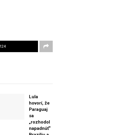
124
Lula
hovorí, že
Paraguaj
sa
„rozhodol
napadnúť“
Brazíliu a