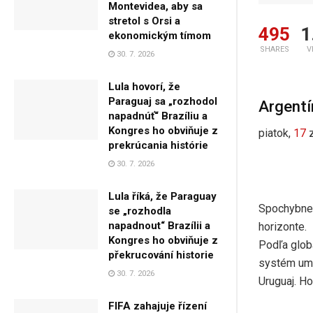
Montevidea, aby sa
stretol s Orsi a
495
1
ekonomickým tímom
SHARES
V
30. 7. 2026
Lula hovorí, že
Paraguaj sa „rozhodol
Argentí
napadnúť“ Brazíliu a
Kongres ho obviňuje z
piatok,
17
prekrúcania histórie
30. 7. 2026
Lula říká, že Paraguay
Spochybnen
se „rozhodla
napadnout“ Brazílii a
horizonte.
Kongres ho obviňuje z
Podľa glob
překrucování historie
systém umie
30. 7. 2026
Uruguaj. Ho
FIFA zahajuje řízení