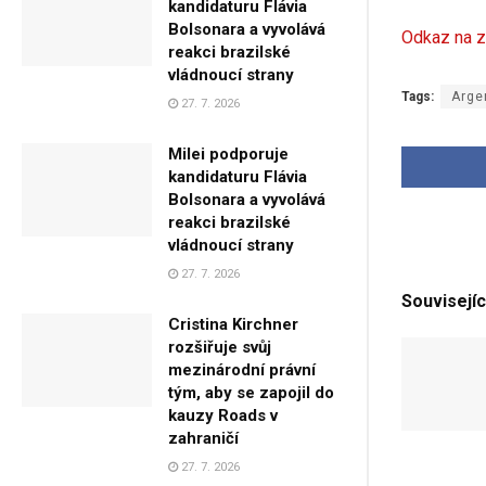
kandidaturu Flávia
Bolsonara a vyvolává
Odkaz na z
reakci brazilské
vládnoucí strany
Tags:
Arge
27. 7. 2026
Milei podporuje
kandidaturu Flávia
Bolsonara a vyvolává
reakci brazilské
vládnoucí strany
27. 7. 2026
Souvisejíc
Cristina Kirchner
rozšiřuje svůj
mezinárodní právní
tým, aby se zapojil do
kauzy Roads v
zahraničí
27. 7. 2026