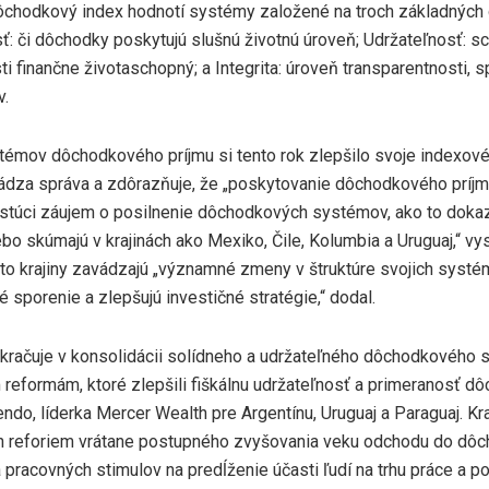
ôchodkový index hodnotí systémy založené na troch základných
ť: či dôchodky poskytujú slušnú životnú úroveň; Udržateľnosť: 
i finančne životaschopný; a Integrita: úroveň transparentnosti, 
v.
émov dôchodkového príjmu si tento rok zlepšilo svoje indexové 
vádza správa a zdôrazňuje, že „poskytovanie dôchodkového príjmu
rastúci záujem o posilnenie dôchodkových systémov, ako to dokaz
ebo skúmajú v krajinách ako Mexiko, Čile, Kolumbia a Uruguaj,“ vy
eto krajiny zavádzajú „významné zmeny v štruktúre svojich systé
sporenie a zlepšujú investičné stratégie,“ dodal.
okračuje v konsolidácii solídneho a udržateľného dôchodkového
reformám, ktoré zlepšili fiškálnu udržateľnosť a primeranosť dôc
ndo, líderka Mercer Wealth pre Argentínu, Uruguaj a Paraguaj. Kr
h reforiem vrátane postupného zvyšovania veku odchodu do dôc
 pracovných stimulov na predĺženie účasti ľudí na trhu práce a 