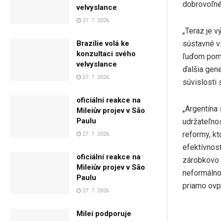
dobrovoľné
velvyslance
27. 7. 2026
„Teraz je v
sústavné v
Brazílie volá ke
konzultaci svého
ľuďom pomô
velvyslance
ďalšia gen
27. 7. 2026
súvislosti
oficiální reakce na
„Argentína 
Mileiův projev v São
Paulu
udržateľnos
reformy, kt
27. 7. 2026
efektívnos
oficiální reakce na
zárobkovo 
Mileiův projev v São
neformálnos
Paulu
priamo ovp
27. 7. 2026
Milei podporuje