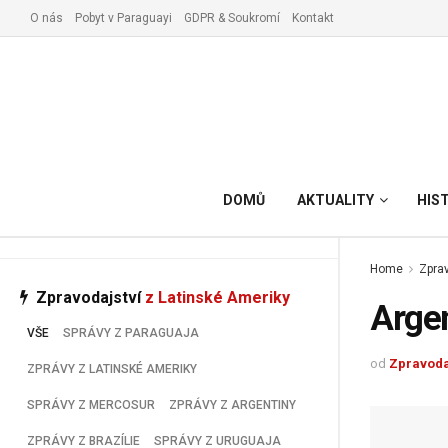
O nás
Pobyt v Paraguayi
GDPR & Soukromí
Kontakt
Vyřízení pobytu v Paraguay
DOMŮ
AKTUALITY
HIS
Home
Zprav
Zpravodajství
z Latinské Ameriky
Argen
VŠE
SPRÁVY Z PARAGUAJA
od
Zpravoda
ZPRÁVY Z LATINSKÉ AMERIKY
SPRÁVY Z MERCOSUR
ZPRÁVY Z ARGENTINY
ZPRÁVY Z BRAZÍLIE
SPRÁVY Z URUGUAJA