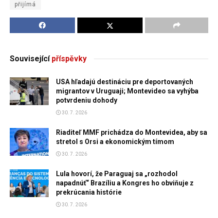
přijímá
Související
příspěvky
USA hľadajú destináciu pre deportovaných
migrantov v Uruguaji; Montevideo sa vyhýba
potvrdeniu dohody
30. 7. 2026
Riaditeľ MMF prichádza do Montevidea, aby sa
stretol s Orsi a ekonomickým tímom
30. 7. 2026
Lula hovorí, že Paraguaj sa „rozhodol
napadnúť“ Brazíliu a Kongres ho obviňuje z
prekrúcania histórie
30. 7. 2026