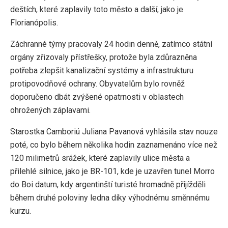
deštích, které zaplavily toto město a další, jako je
Florianópolis.
Záchranné týmy pracovaly 24 hodin denně, zatímco státní
orgány zřizovaly přístřešky, protože byla zdůrazněna
potřeba zlepšit kanalizační systémy a infrastrukturu
protipovodňové ochrany. Obyvatelům bylo rovněž
doporučeno dbát zvýšené opatrnosti v oblastech
ohrožených záplavami.
Starostka Camboriú Juliana Pavanová vyhlásila stav nouze
poté, co bylo během několika hodin zaznamenáno více než
120 milimetrů srážek, které zaplavily ulice města a
přilehlé silnice, jako je BR-101, kde je uzavřen tunel Morro
do Boi datum, kdy argentinští turisté hromadně přijížděli
během druhé poloviny ledna díky výhodnému směnnému
kurzu.