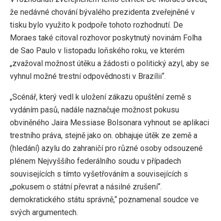
že nedávné chování bývalého prezidenta zveřejněné v
tisku bylo využito k podpoře tohoto rozhodnutí. De
Moraes také citoval rozhovor poskytnutý novinám Folha
de Sao Paulo v listopadu loňského roku, ve kterém
„zvažoval možnost útěku a žádosti o politický azyl, aby se
vyhnul možné trestní odpovědnosti v Brazílii“.
„Scénář, který vedl k uložení zákazu opuštění země s
vydáním pasů, nadále naznačuje možnost pokusu
obviněného Jaira Messiase Bolsonara vyhnout se aplikaci
trestního práva, stejně jako on. obhajuje útěk ze země a
(hledání) azylu do zahraničí pro různé osoby odsouzené
plénem Nejvyššího federálního soudu v případech
souvisejících s tímto vyšetřováním a souvisejících s
„pokusem o státní převrat a násilné zrušení“.
demokratického státu správně,“ poznamenal soudce ve
svých argumentech.