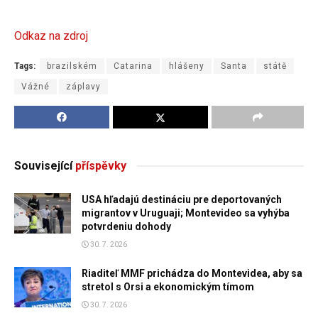
Odkaz na zdroj
Tags:
brazilském
Catarina
hlášeny
Santa
státě
Vážné
záplavy
Související
příspěvky
USA hľadajú destináciu pre deportovaných
migrantov v Uruguaji; Montevideo sa vyhýba
potvrdeniu dohody
30. 7. 2026
Riaditeľ MMF prichádza do Montevidea, aby sa
stretol s Orsi a ekonomickým tímom
30. 7. 2026