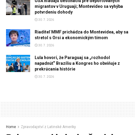
USA hľadajú destináciu pre deportovaných
migrantov v Uruguaji; Montevideo sa vyhýba
potvrdeniu dohody
30. 7. 2026
Riaditeľ MMF prichádza do Montevidea, aby sa
stretol s Orsi a ekonomickým tímom
30. 7. 2026
Lula hovorí, že Paraguaj sa „rozhodol
napadnúť“ Brazíliu a Kongres ho obviňuje z
prekrúcania histórie
30. 7. 2026
Home
Zpravodajství z Latinské Ameriky