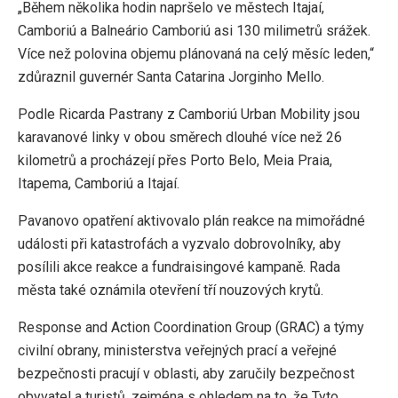
„Během několika hodin napršelo ve městech Itajaí,
Camboriú a Balneário Camboriú asi 130 milimetrů srážek.
Více než polovina objemu plánovaná na celý měsíc leden,“
zdůraznil guvernér Santa Catarina Jorginho Mello.
Podle Ricarda Pastrany z Camboriú Urban Mobility jsou
karavanové linky v obou směrech dlouhé více než 26
kilometrů a procházejí přes Porto Belo, Meia Praia,
Itapema, Camboriú a Itajaí.
Pavanovo opatření aktivovalo plán reakce na mimořádné
události při katastrofách a vyzvalo dobrovolníky, aby
posílili akce reakce a fundraisingové kampaně. Rada
města také oznámila otevření tří nouzových krytů.
Response and Action Coordination Group (GRAC) a týmy
civilní obrany, ministerstva veřejných prací a veřejné
bezpečnosti pracují v oblasti, aby zaručily bezpečnost
obyvatel a turistů, zejména s ohledem na to, že Tyto