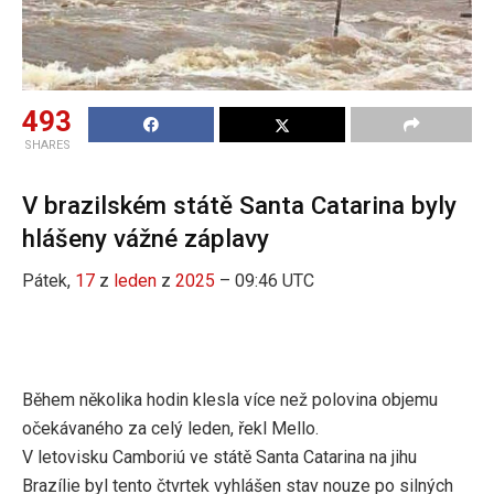
493
SHARES
V brazilském státě Santa Catarina byly
hlášeny vážné záplavy
Pátek,
17
z
leden
z
2025
– 09:46 UTC
Během několika hodin klesla více než polovina objemu
očekávaného za celý leden, řekl Mello.
V letovisku Camboriú ve státě Santa Catarina na jihu
Brazílie byl tento čtvrtek vyhlášen stav nouze po silných