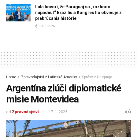
Lula hovorí, že Paraguaj sa „rozhodol
napadnúť“ Brazíliu a Kongres ho obviňuje z
prekrúcania histórie
30. 7. 2026
Home
Zpravodajství z Latinské Ameriky
Správy z Uruguaja
Argentína zlúči diplomatické
misie Montevidea
A
od
Zpravodajství
17. 1. 2025
A