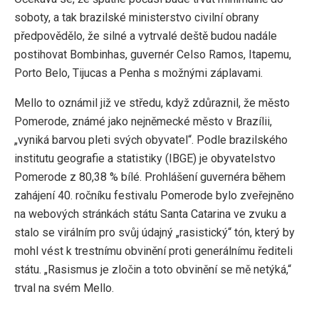
soboty, a tak brazilské ministerstvo civilní obrany
předpovědělo, že silné a vytrvalé deště budou nadále
postihovat Bombinhas, guvernér Celso Ramos, Itapemu,
Porto Belo, Tijucas a Penha s možnými záplavami.
Mello to oznámil již ve středu, když zdůraznil, že město
Pomerode, známé jako nejněmecké město v Brazílii,
„vyniká barvou pleti svých obyvatel“. Podle brazilského
institutu geografie a statistiky (IBGE) je obyvatelstvo
Pomerode z 80,38 % bílé. Prohlášení guvernéra během
zahájení 40. ročníku festivalu Pomerode bylo zveřejněno
na webových stránkách státu Santa Catarina ve zvuku a
stalo se virálním pro svůj údajný „rasistický“ tón, který by
mohl vést k trestnímu obvinění proti generálnímu řediteli
státu. „Rasismus je zločin a toto obvinění se mě netýká,“
trval na svém Mello.