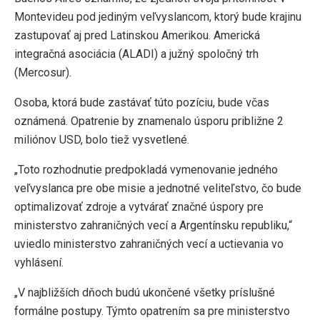
Montevideu pod jediným veľvyslancom, ktorý bude krajinu
zastupovať aj pred Latinskou Amerikou. Americká
integračná asociácia (ALADI) a južný spoločný trh
(Mercosur).
Osoba, ktorá bude zastávať túto pozíciu, bude včas
oznámená. Opatrenie by znamenalo úsporu približne 2
miliónov USD, bolo tiež vysvetlené.
„Toto rozhodnutie predpokladá vymenovanie jedného
veľvyslanca pre obe misie a jednotné veliteľstvo, čo bude
optimalizovať zdroje a vytvárať značné úspory pre
ministerstvo zahraničných vecí a Argentínsku republiku,“
uviedlo ministerstvo zahraničných vecí a uctievania vo
vyhlásení.
„V najbližších dňoch budú ukončené všetky príslušné
formálne postupy. Týmto opatrením sa pre ministerstvo