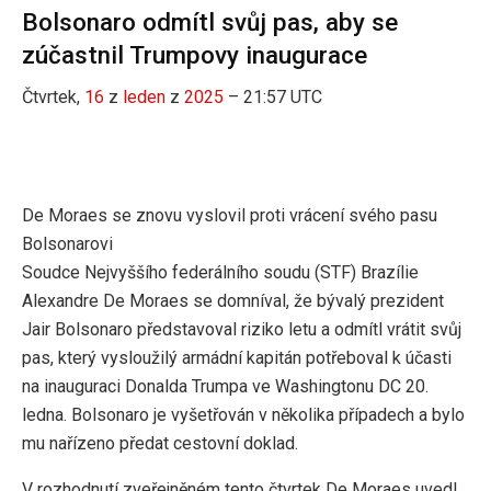
Bolsonaro odmítl svůj pas, aby se
zúčastnil Trumpovy inaugurace
Čtvrtek,
16
z
leden
z
2025
– 21:57 UTC
De Moraes se znovu vyslovil proti vrácení svého pasu
Bolsonarovi
Soudce Nejvyššího federálního soudu (STF) Brazílie
Alexandre De Moraes se domníval, že bývalý prezident
Jair Bolsonaro představoval riziko letu a odmítl vrátit svůj
pas, který vysloužilý armádní kapitán potřeboval k účasti
na inauguraci Donalda Trumpa ve Washingtonu DC 20.
ledna. Bolsonaro je vyšetřován v několika případech a bylo
mu nařízeno předat cestovní doklad.
V rozhodnutí zveřejněném tento čtvrtek De Moraes uvedl,