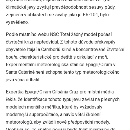
klimatické jevy zvyšují pravděpodobnost sesuvy půdy,
zejména v oblastech se svahy, jako je BR-101, bylo
vysvětleno.
Podle místního webu NSC Total žádný model počasí
čtvrteční krizi nepředvídal. Z tohoto důvodu překvapily
obyvatele Itajaí a Camboriú silné a koncentrované čtvrteční
bouře, charakteristické pro deště s cirkulací v moři.
Experimentální meteorologická stanice Epagri/Ciram v
Santa Catarině není schopna tento typ meteorologického
jevu včas odhalit.
Expertka Epagri/Ciram Gilsânia Cruz pro místní média
řekla, že identifikace tohoto typu jevu závisí na přesných
modelech menšího měřítka, které by vyžadovaly
modernější superpočítače, a navíc větší školení
meteorologů, aby zvládli nové předpovědní modely.
Očekává se, že špatné počasí bude trvat minimálně do