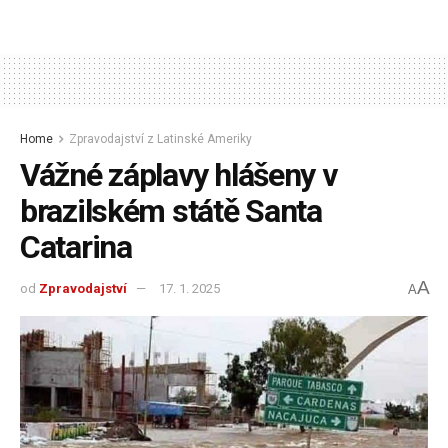
Home
Zpravodajství z Latinské Ameriky
Vážné záplavy hlášeny v
brazilském státě Santa
Catarina
A
od
Zpravodajství
17. 1. 2025
A