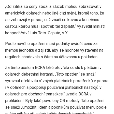
„Od zítřka se ceny zboží a služeb mohou zobrazovat v
amerických dolarech nebo jiné cizí měně, kromě toho, že
se zobrazují v pesos, což značí celkovou a konečnou
částku, kterou musí spotřebitel zaplatit,“ vysvětlil ministr
hospodářství Luis Toto. Caputo, v X
Podle nového opatření musí podniky uvádět cenu za
měrnou jednotku a zajistit, aby se hodnota vystavená na
regálech shodovala s částkou účtovanou u pokladen.
Za tímto účelem BCRA také otevřela cestu k platbám v
dolarech debetními kartami. „Tato opatření se snaží
vyrovnat efektivitu různých platebních prostředků v pesos
i v dolarech a podporují používání platebních nástrojů v
dolarech pro obchodní transakce,“ uvedla BCRA v
prohlášení. Byly také povoleny QR metody. Tato opatření
se snaží „umožnit lidem a podnikům používat měnu podle
svého výběru při svých každodenních transakcích,“