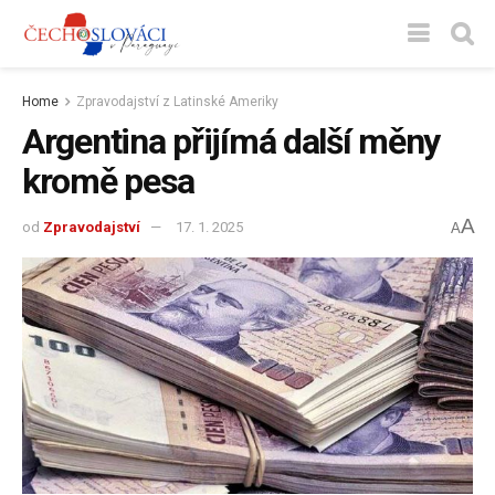
Home
Zpravodajství z Latinské Ameriky
Argentina přijímá další měny
kromě pesa
A
od
Zpravodajství
17. 1. 2025
A