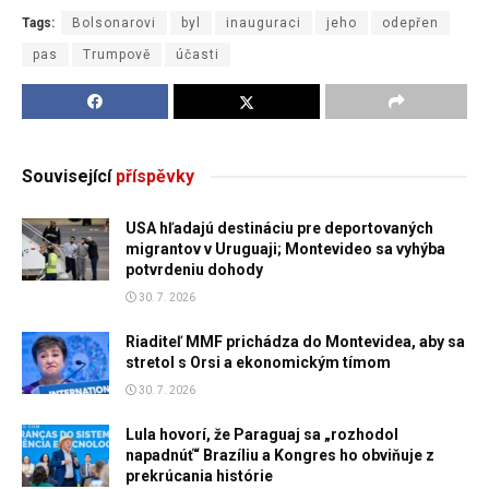
Tags:
Bolsonarovi
byl
inauguraci
jeho
odepřen
pas
Trumpově
účasti
Související
příspěvky
USA hľadajú destináciu pre deportovaných
migrantov v Uruguaji; Montevideo sa vyhýba
potvrdeniu dohody
30. 7. 2026
Riaditeľ MMF prichádza do Montevidea, aby sa
stretol s Orsi a ekonomickým tímom
30. 7. 2026
Lula hovorí, že Paraguaj sa „rozhodol
napadnúť“ Brazíliu a Kongres ho obviňuje z
prekrúcania histórie