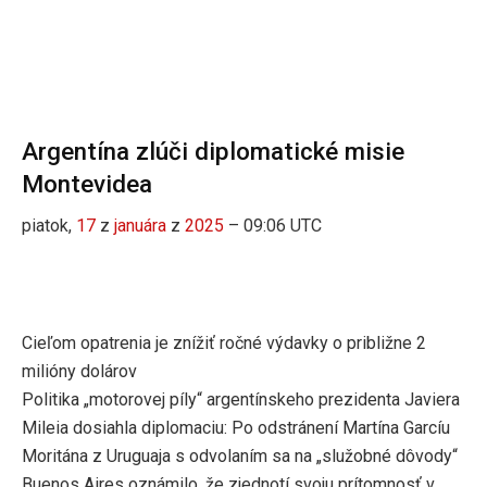
Argentína zlúči diplomatické misie
Montevidea
piatok,
17
z
januára
z
2025
– 09:06 UTC
Cieľom opatrenia je znížiť ročné výdavky o približne 2
milióny dolárov
Politika „motorovej píly“ argentínskeho prezidenta Javiera
Mileia dosiahla diplomaciu: Po odstránení Martína Garcíu
Moritána z Uruguaja s odvolaním sa na „služobné dôvody“
Buenos Aires oznámilo, že zjednotí svoju prítomnosť v