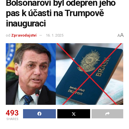
Bolsonarovi byl odepřen jeho
pas k účasti na Trumpově
inauguraci
A
od
Zpravodajství
16. 1. 2025
A
493
SHARES