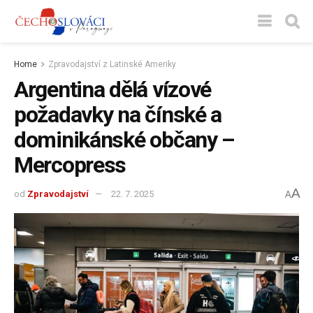
Home
Zpravodajství z Latinské Ameriky
Argentina dělá vízové
požadavky na čínské a
dominikánské občany –
Mercopress
A
od
Zpravodajství
22. 7. 2025
A