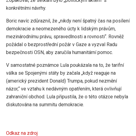
Zopakoval, že setkání bylo „politickým aktem“ s
konkrétními návrhy.
Boric navíc zdůraznil, že „nikdy není špatný čas na posílení
demokracie a neomezeného úcty k lidským právům,
mezinárodnímu právu, spravedlnosti a rovnosti“. Rovněž
požádal o bezprostřední požár v Gaze a vyzval Radu
bezpečnosti OSN, aby zaručila humanitární pomoc.
V samostatné poznámce Lula poukázala na to, že tarifní
válka se Spojenými státy by začala „když reaguje na
(americký prezident Donald) Trumpa, pokud nezmění
názor,“ ve vztahu k nedávným opatřením, která ovlivňují
zahraniční obchod. Lula připustila, že o této otázce nebyla
diskutována na summitu demokracie.
Odkaz na zdroj