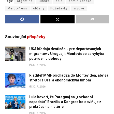
Tags:
Argentina
Čínské
dělá
dominikánské
MercoPress
občany
Požadavky
vízové
Související
příspěvky
USA hľadajú destináciu pre deportovaných
migrantov v Uruguaji; Montevideo sa vyhýba
potvrdeniu dohody
30. 7. 2026
Riaditeľ MMF prichádza do Montevidea, aby sa
stretol s Orsi a ekonomickým tímom
30. 7. 2026
Lula hovorí, že Paraguaj sa „rozhodol
napadnúť“ Brazíliu a Kongres ho obviňuje z
prekrúcania histórie
30. 7. 2026