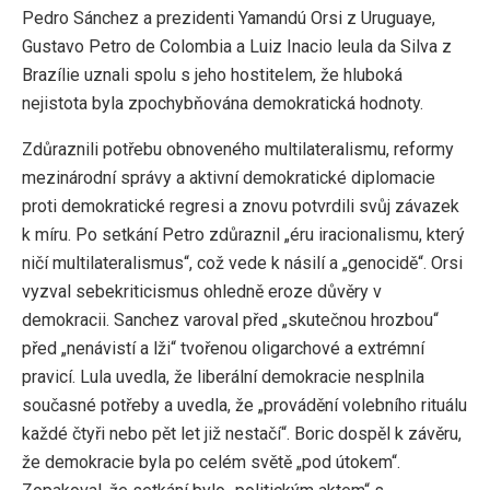
Pedro Sánchez a prezidenti Yamandú Orsi z Uruguaye,
Gustavo Petro de Colombia a Luiz Inacio leula da Silva z
Brazílie uznali spolu s jeho hostitelem, že hluboká
nejistota byla zpochybňována demokratická hodnoty.
Zdůraznili potřebu obnoveného multilateralismu, reformy
mezinárodní správy a aktivní demokratické diplomacie
proti demokratické regresi a znovu potvrdili svůj závazek
k míru. Po setkání Petro zdůraznil „éru iracionalismu, který
ničí multilateralismus“, což vede k násilí a „genocidě“. Orsi
vyzval sebekriticismus ohledně eroze důvěry v
demokracii. Sanchez varoval před „skutečnou hrozbou“
před „nenávistí a lži“ tvořenou oligarchové a extrémní
pravicí. Lula uvedla, že liberální demokracie nesplnila
současné potřeby a uvedla, že „provádění volebního rituálu
každé čtyři nebo pět let již nestačí“. Boric dospěl k závěru,
že demokracie byla po celém světě „pod útokem“.