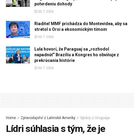
potvrdeniu dohody
30. 7. 2026
Riaditeľ MMF prichádza do Montevidea, aby sa
stretol s Orsi a ekonomickým tímom
30. 7. 2026
Lula hovorí, že Paraguaj sa „rozhodol
napadnúť“ Brazíliu a Kongres ho obviňuje z
prekrúcania histórie
30. 7. 2026
Home
Zpravodajství z Latinské Ameriky
Správy z Uruguaja
Lídri súhlasia s tým, že je