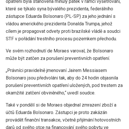
opatření byla stanovena minulý pátek v rámci vyšetřování,
které se týkalo syna bývalého prezidenta, federálního
zástupce Eduarda Bolsonaro (PL-SP) za jeho jednání s
vládou amerického prezidenta Donalda Trumpa, jehož
cílem je propagovat odvety proti brazilské vládě a soudci
STF v pořádání trestního procesu pozemkem přechodu.
Ve svém rozhodnutí de Moraes varoval, že Bolsonaro
může být zatčen za porušení preventivních opatření.
„Právníci pravidelně jmenovaní Jairem Messiasem
Bolsonaro jsou předvoláni tak, aby do 24 hodin objasnila
porušení preventivních opatření uložených, pod trestem za
okamžité zatčení obviněného,“ uvedl soudce.
Také v pondělí si de Moraes objednal zmrazení zboží a
účtů Eduarda Bolsonaro. Zástupci je proto zakázán
provádět finanční transakce, včetně přijímání hotovostních
darů od svého otce na financování svého pobytu ve