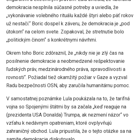
demokracia nesplnila súčasné potreby a uviedla, že
„vykonávanie volebného rituálu každé štyri alebo päť rokov
už nestačí.“ Boric dospel k záveru, že demokracia je „pod
útokom“ na celom svete. Zopakoval, že stretnutie bolo
„politickým činom“ s konkrétnymi návrhmi.
Okrem toho Boric zdôraznil, že „nikdy nie je zlý čas na
posilnenie demokracie a neobmedzené rešpektovanie
ľudských práv, medzinárodného práva, spravodlivosti a
rovnosti“. Požiadal tiež okamžitý požiar v Gaze a vyzval
Radu bezpečnosti OSN, aby zaručila humanitárnu pomoc.
V samostatnej poznámke Lula poukázala na to, že tarifná
vojna so Spojenými štátmi by sa začala „keď reaguje na
(prezidenta USA Donalda) Trumpa, ak nezmení názor“ vo
vzťahu k nedávnym opatreniam, ktoré ovplyvňujú
zahraničný obchod. Lula pripustila, že o tejto otázke sa na
samite demokracie diskutovalo.