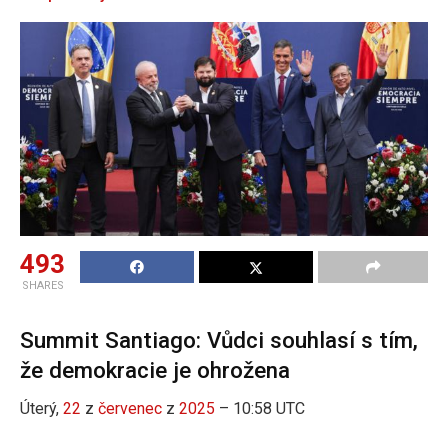
493
SHARES
Summit Santiago: Vůdci souhlasí s tím,
že demokracie je ohrožena
Úterý,
22
z
červenec
z
2025
– 10:58 UTC