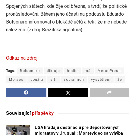
Spojených státech, kde žije od března, a tvrdí, že politické
pronásledování. Během jeho účasti na podcastu Eduardo
Bolsonaro informoval o blokádě účtů a řekl, že nic nebude
nalezeno. (Zdroj: Brazilská agentura)
Odkaz na zdroj
Tags:
Bolsonaro
diktuje
hodin
má
MercoPress
Moraes
použití
sítí
sociálních
vysvětlení
že
Související
příspěvky
USA hľadajú destináciu pre deportovaných
migrantov v Uruguaji; Montevideo sa vyhýba