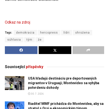
Odkaz na zdroj
Tags:
demokracia
hercopress
lídri
ohrožena
súhlasia
tým
že
Související
příspěvky
USA hľadajú destináciu pre deportovaných
migrantov v Uruguaji; Montevideo sa vyhýba
potvrdeniu dohody
30. 7. 2026
Riaditeľ MMF prichádza do Montevidea, aby sa
stretol s Orsi a ekonomickým tímom