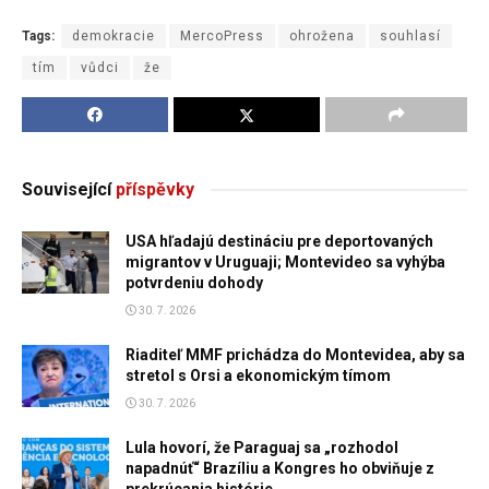
Tags:
demokracie
MercoPress
ohrožena
souhlasí
tím
vůdci
že
Související
příspěvky
USA hľadajú destináciu pre deportovaných
migrantov v Uruguaji; Montevideo sa vyhýba
potvrdeniu dohody
30. 7. 2026
Riaditeľ MMF prichádza do Montevidea, aby sa
stretol s Orsi a ekonomickým tímom
30. 7. 2026
Lula hovorí, že Paraguaj sa „rozhodol
napadnúť“ Brazíliu a Kongres ho obviňuje z
prekrúcania histórie