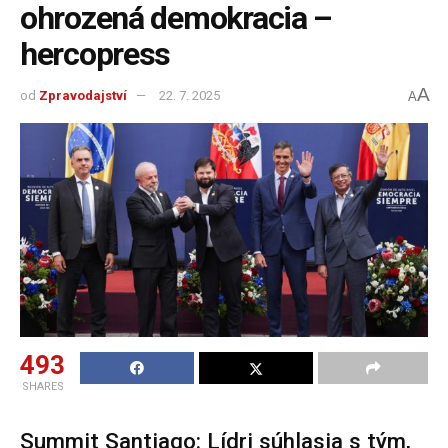
ohrozená demokracia –
hercopress
A
od
Zpravodajství
22. 7. 2025
A
493
SHARES
Summit Santiago: Lídri súhlasia s tým,