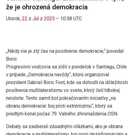
že je ohrozená demokracia
Utorok,
22
z
Júl
z
2025
– 10:58 UTC
„Nikdy nie je zlý čas na posilnenie demokracie,“ povedal
Boric
Progresívni vodcovia sa zišli v pondelok v Santiagu, Chile
v prípade „Demokracia navždy“, ktorú organizoval
prezident Gabriel Boric Font, kde sa dohodli na dôležitosti
posilnenia multilateralizmu vo svete, ktorý čelí hlbokej
neistote. Tento samit bol pokračovaním iniciatívy „na
obranu demokracie: boj proti extrémizmu“, ktorý sa
predtým konal počas 79. Valného zhromaždenia OSN.
Debaty sa zaoberali zásadnými otázkami, ako je obrana
demokracie a multilateralizmu, boj proti dezinformáciám a