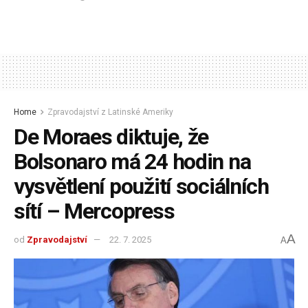
Home
Zpravodajství z Latinské Ameriky
De Moraes diktuje, že
Bolsonaro má 24 hodin na
vysvětlení použití sociálních
sítí – Mercopress
A
od
Zpravodajství
22. 7. 2025
A