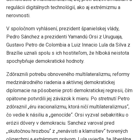
regulácii digitálnych technológií, ako aj extrémizmu a
nerovnosti.
V spoločnom vyhlásení, prezident španielskej vlády,
Pedro Sánchez a prezidenti Yamandú Orsi z Uruguaja,
Gustavo Petro de Colombia a Luiz Innacio Lula da Silva z
Brazílie uznali spolu s ich hostiteľom, že hlboká neistota
spochybňuje demokratické hodnoty.
Zdôraznili potrebu obnoveného multilateralizmu, reformy
medzinárodného riadenia a aktívnej demokratickej
diplomacie na pôsobenie proti demokratickej regresii, čím
opätovne potvrdili jej záväzok k mieru. Po stretnutí Petro
zdôraznil „éru iracionalizmu, ktorá ničí multilateralizmus“,
čo vedie k násiliu a „genocíde“. Orsi vyzval sebakritiku o
erózii dôvery v demokraciu. Sanchez varoval pred
„skutočnou hrozbou“ z „nenávisti a klamstiev“ tvorených
oligarchmi a extrémnym právom. Lula uviedla, že liberálna