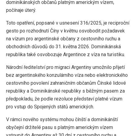
dominikánských občanů platným americkým vízem,
počínaje úterý.
Toto opatření, popsané v usnesení 316/2025, je reciproční
gesto po rozhodnutí Číny v květnu osvobodit požadavek
na vízum pro argentinské občany z cestovního ruchu a
obchodních důvodů do 31. května 2026. Dominikánská
republika také osvobozuje Argentince z víza na turistiku.
Národní ředitelství pro migraci Argentiny umožnilo přijetí
bez argentinského konzulárního víza nebo elektronického
cestovního povolení zahraničním občanům Čínské lidové
republiky a Dominikánské republiky s běžným pasem za
předpokladu, že podle rezoluce představí platné vízum
pro vstup do Spojených států amerických.
V rámci nového systému mohou čínští a dominikánští
obyčejní držitelé pasu s platným americkým vízem
vstoupit do Argentiny až 30 dní z cestovního ruchu a