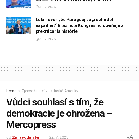
30. 7. 2026
Lula hovorí, že Paraguaj sa „rozhodol
napadnúť“ Brazíliu a Kongres ho obviňuje z
prekrúcania histórie
30. 7. 2026
Home
Zpravodajství z Latinské Ameriky
Vůdci souhlasí s tím, že
demokracie je ohrožena –
Mercopress
A
od
Zpravodajství
22. 7. 2025
A