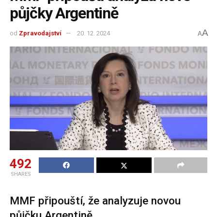
půjčky Argentině
A
od
Zpravodajství
20. 12. 2024
A
492
SHARES
MMF připouští, že analyzuje novou
půjčku Argentině