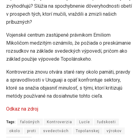
zvýhodňujú? Slúžia na spochybnenie dôveryhodnosti obetí
v prospech tých, ktorí mučili, vraždili a zmizli našich
príbuzných?
Vojenské centrum zastúpené právnikom Emiliom
Mikoličom medzitým oznámilo, že požiada o preskúmanie
rozsudkov na základe svedeckých výpovedí, pričom ako
základ použije výpovede Topolánskeho.
Kontroverzia znovu otvára staré rany okolo pamäti, pravdy
a spravodlivosti v Uruguaji a opäť konfrontuje sektory,
ktoré sa snažia objasniť minulosť, s tými, ktorí kritizujú
metódy používané na dosiahnutie tohto cieľa.
Odkaz na zdroj
Tags:
falošných
Kontroverzia
Lucíe
ľudskosti
okolo
proti
svedectvách
Topolanskej
výrokov