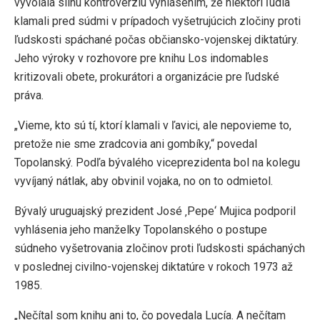
vyvolala silnú kontroverziu vyhlásením, že niektorí ľudia
klamali pred súdmi v prípadoch vyšetrujúcich zločiny proti
ľudskosti spáchané počas občiansko-vojenskej diktatúry.
Jeho výroky v rozhovore pre knihu Los indomables
kritizovali obete, prokurátori a organizácie pre ľudské
práva.
„Vieme, kto sú tí, ktorí klamali v ľavici, ale nepovieme to,
pretože nie sme zradcovia ani gombíky,“ povedal
Topolanský. Podľa bývalého viceprezidenta bol na kolegu
vyvíjaný nátlak, aby obvinil vojaka, no on to odmietol.
Bývalý uruguajský prezident José ‚Pepe‘ Mujica podporil
vyhlásenia jeho manželky Topolanského o postupe
súdneho vyšetrovania zločinov proti ľudskosti spáchaných
v poslednej civilno-vojenskej diktatúre v rokoch 1973 až
1985.
„Nečítal som knihu ani to, čo povedala Lucía. A nečítam