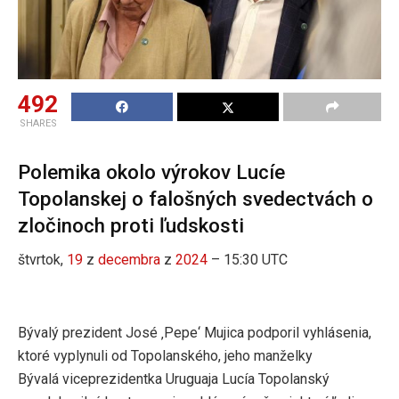
492
SHARES
Polemika okolo výrokov Lucíe
Topolanskej o falošných svedectvách o
zločinoch proti ľudskosti
štvrtok,
19
z
decembra
z
2024
– 15:30 UTC
Bývalý prezident José ‚Pepe‘ Mujica podporil vyhlásenia,
ktoré vyplynuli od Topolanského, jeho manželky
Bývalá viceprezidentka Uruguaja Lucía Topolanský