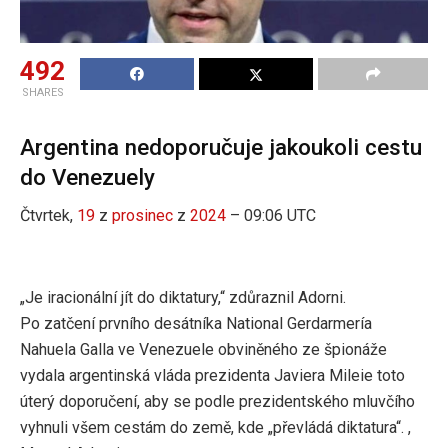
492
SHARES
Argentina nedoporučuje jakoukoli cestu
do Venezuely
Čtvrtek,
19
z
prosinec
z
2024
– 09:06 UTC
„Je iracionální jít do diktatury,“ zdůraznil Adorni.
Po zatčení prvního desátníka National Gerdarmería
Nahuela Galla ve Venezuele obviněného ze špionáže
vydala argentinská vláda prezidenta Javiera Mileie toto
úterý doporučení, aby se podle prezidentského mluvčího
vyhnuli všem cestám do země, kde „převládá diktatura“. ,