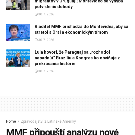
migrantov v Uruguaji; Montevideo sa vyhýba
potvrdeniu dohody
30. 7. 2026
Riaditeľ MMF prichádza do Montevidea, aby sa
stretol s Orsi a ekonomickým tímom
30. 7. 2026
Lula hovorí, že Paraguaj sa „rozhodol
napadnúť“ Brazíliu a Kongres ho obviňuje z
prekrúcania histórie
30. 7. 2026
Home
Zpravodajství z Latinské Ameriky
MMF připouští analýzu nové