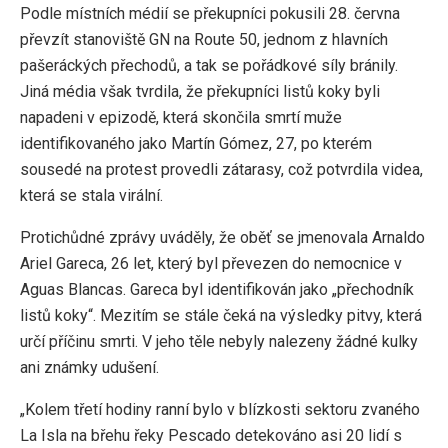
Podle místních médií se překupníci pokusili 28. června
převzít stanoviště GN na Route 50, jednom z hlavních
pašeráckých přechodů, a tak se pořádkové síly bránily.
Jiná média však tvrdila, že překupníci listů koky byli
napadeni v epizodě, která skončila smrtí muže
identifikovaného jako Martín Gómez, 27, po kterém
sousedé na protest provedli zátarasy, což potvrdila videa,
která se stala virální.
Protichůdné zprávy uváděly, že oběť se jmenovala Arnaldo
Ariel Gareca, 26 let, který byl převezen do nemocnice v
Aguas Blancas. Gareca byl identifikován jako „přechodník
listů koky“. Mezitím se stále čeká na výsledky pitvy, která
určí příčinu smrti. V jeho těle nebyly nalezeny žádné kulky
ani známky udušení.
„Kolem třetí hodiny ranní bylo v blízkosti sektoru zvaného
La Isla na břehu řeky Pescado detekováno asi 20 lidí s