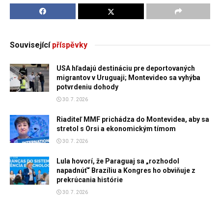
Související
příspěvky
USA hľadajú destináciu pre deportovaných
migrantov v Uruguaji; Montevideo sa vyhýba
potvrdeniu dohody
30. 7. 2026
Riaditeľ MMF prichádza do Montevidea, aby sa
stretol s Orsi a ekonomickým tímom
30. 7. 2026
Lula hovorí, že Paraguaj sa „rozhodol
napadnúť“ Brazíliu a Kongres ho obviňuje z
prekrúcania histórie
30. 7. 2026