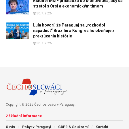
Riaditeľ MMF prichádza do Montevidea, aby sa
stretol s Orsi a ekonomickým tímom
30. 7. 2026
Lula hovorí, že Paraguaj sa „rozhodol
napadnúť“ Brazíliu a Kongres ho obviňuje z
prekrúcania histórie
30. 7. 2026
Copyright © 2025 Čechoslováci v Paraguayi.
Základní informace
O nás
Pobyt v Paraguayi
GDPR & Soukromí
Kontakt