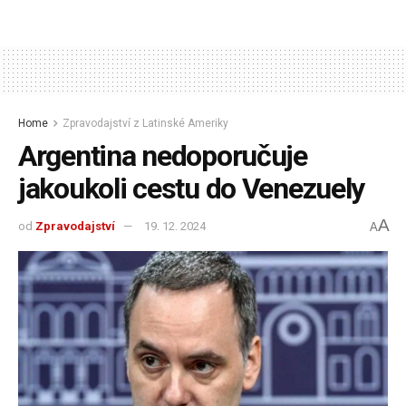
Home
Zpravodajství z Latinské Ameriky
Argentina nedoporučuje
jakoukoli cestu do Venezuely
A
od
Zpravodajství
19. 12. 2024
A