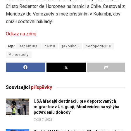
Cristo Redentor de Horcones na hranici s Chile. Cestoval z
Mendozy do Venezuely s mezipřistáním v Kolumbii, aby
snížil cestovní náklady.
Odkaz na zdroj
Tags:
Argentina
cestu
jakoukoli
nedoporučuje
Venezuely
Související
příspěvky
USA hľadajú destináciu pre deportovaných
migrantov v Uruguaji; Montevideo sa vyhýba
potvrdeniu dohody
30. 7. 2026