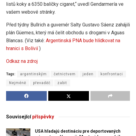
listů koky a 6350 balíčky cigaret,“ uvedl Gendarmería ve
vašem webové stránky.
Před týdny Bullrich a guvernér Salty Gustavo Sáenz zahájili
plán Güemes, který má čelit obchodu s drogami v Aguas
Blancas. (Viz také:
Argentinská PNA bude hlídkovat na
hranici s Bolívií
)
Odkaz na zdroj
Tags:
argentinským
četnictvem
jeden
konfrontaci
Nejméně
převaděč
zabit
Související
příspěvky
USA hľadajú destináciu pre deportovaných