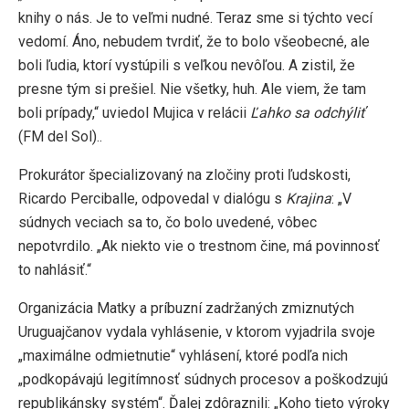
knihy o nás. Je to veľmi nudné. Teraz sme si týchto vecí
vedomí. Áno, nebudem tvrdiť, že to bolo všeobecné, ale
boli ľudia, ktorí vystúpili s veľkou nevôľou. A zistil, že
presne tým si prešiel. Nie všetky, huh. Ale viem, že tam
boli prípady,“ uviedol Mujica v relácii
Ľahko sa odchýliť
(FM del Sol)..
Prokurátor špecializovaný na zločiny proti ľudskosti,
Ricardo Perciballe, odpovedal v dialógu s
Krajina
: „V
súdnych veciach sa to, čo bolo uvedené, vôbec
nepotvrdilo. „Ak niekto vie o trestnom čine, má povinnosť
to nahlásiť.“
Organizácia Matky a príbuzní zadržaných zmiznutých
Uruguajčanov vydala vyhlásenie, v ktorom vyjadrila svoje
„maximálne odmietnutie“ vyhlásení, ktoré podľa nich
„podkopávajú legitímnosť súdnych procesov a poškodzujú
republikánsky systém“. Ďalej zdôraznili: „Koho tieto výroky