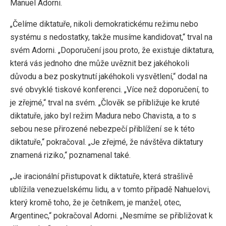
Manuel Adorni.
„Čelíme diktatuře, nikoli demokratickému režimu nebo
systému s nedostatky, takže musíme kandidovat,“ trval na
svém Adorni. „Doporučení jsou proto, že existuje diktatura,
která vás jednoho dne může uvěznit bez jakéhokoli
důvodu a bez poskytnutí jakéhokoli vysvětlení,“ dodal na
své obvyklé tiskové konferenci. „Více než doporučení, to
je zřejmé,“ trval na svém. „Člověk se přibližuje ke kruté
diktatuře, jako byl režim Madura nebo Chavista, a to s
sebou nese přirozené nebezpečí přiblížení se k této
diktatuře,“ pokračoval. „Je zřejmé, že návštěva diktatury
znamená riziko,“ poznamenal také.
„Je iracionální přistupovat k diktatuře, která strašlivě
ublížila venezuelskému lidu, a v tomto případě Nahuelovi,
který kromě toho, že je četníkem, je manžel, otec,
Argentinec,“ pokračoval Adorni. „Nesmíme se přibližovat k