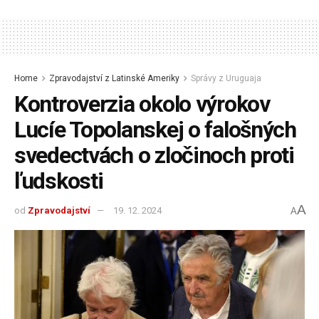
Home
Zpravodajství z Latinské Ameriky
Správy z Uruguaja
Kontroverzia okolo výrokov
Lucíe Topolanskej o falošných
svedectvách o zločinoch proti
ľudskosti
A
od
Zpravodajství
19. 12. 2024
A