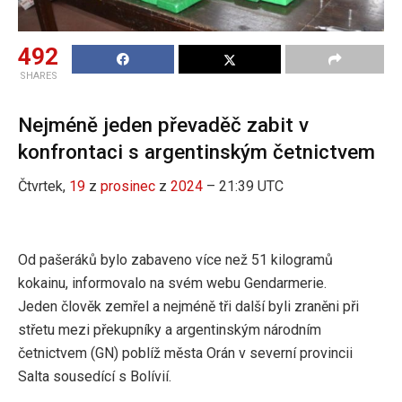
492
SHARES
Nejméně jeden převaděč zabit v
konfrontaci s argentinským četnictvem
Čtvrtek,
19
z
prosinec
z
2024
– 21:39 UTC
Od pašeráků bylo zabaveno více než 51 kilogramů
kokainu, informovalo na svém webu Gendarmerie.
Jeden člověk zemřel a nejméně tři další byli zraněni při
střetu mezi překupníky a argentinským národním
četnictvem (GN) poblíž města Orán v severní provincii
Salta sousedící s Bolívií.