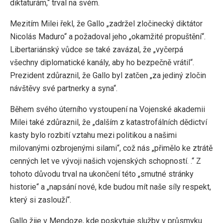
diktaturám,“ trval na svém.
Mezitím Milei řekl, že Gallo „zadržel zločinecký diktátor
Nicolás Maduro“ a požadoval jeho „okamžité propuštění“.
Libertariánský vůdce se také zavázal, že „vyčerpá
všechny diplomatické kanály, aby ho bezpečně vrátil“.
Prezident zdůraznil, že Gallo byl zatčen „za jediný zločin
návštěvy své partnerky a syna“.
Během svého úterního vystoupení na Vojenské akademii
Milei také zdůraznil, že „dalším z katastrofálních dědictví
kasty bylo rozbití vztahu mezi politikou a našimi
milovanými ozbrojenými silami“, což nás „přimělo ke ztrátě
cenných let ve vývoji našich vojenských schopností. .“ Z
tohoto důvodu trval na ukončení této „smutné stránky
historie“ a „napsání nové, kde budou mít naše síly respekt,
který si zaslouží“.
Gallo žije v Mendoze, kde poskytuje služby v průsmyku