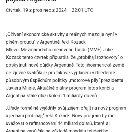
Čtvrtek, 19 z prosinec z 2024 – 22:01 UTC
„Oživení ekonomické aktivity a reálných mezd je nyní v
plném proudu“ v Argentině, řekl Kozack
Mluvčí Mezinárodního měnového fondu (MMF) Julie
Kozack tento čtvrtek připustila, že „probíhají rozhovory“ o
poskytnutí nové půjčky Argentině. Tato jihoamerická země
se zjevně kvalifikuje pro takové vyplácení vzhledem k
působivým úspěchům politiky „motorové pily“ prezidenta
Javiera Mileie. Aktuálně platný program letos končí a
Argentina stále dluží kolem 1 miliardy dolarů.
„Úřady formálně vyjádřily svůj zájem přejít na nový program
a jednání probíhají,“ řekl Kozack. Nový program by měl
uvažovat o refinancování 44 miliard dolarů, které si
Argentina vypůjčila na základě mandátu tehdejšího