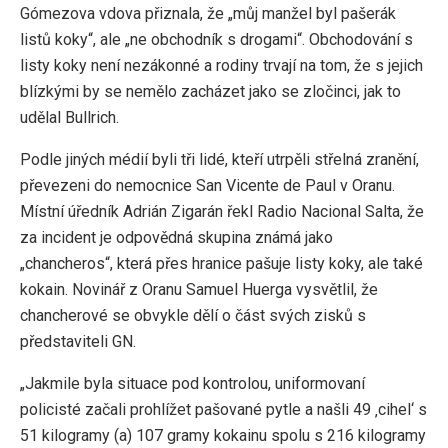
Gómezova vdova přiznala, že „můj manžel byl pašerák
listů koky“, ale „ne obchodník s drogami“. Obchodování s
listy koky není nezákonné a rodiny trvají na tom, že s jejich
blízkými by se nemělo zacházet jako se zločinci, jak to
udělal Bullrich.
Podle jiných médií byli tři lidé, kteří utrpěli střelná zranění,
převezeni do nemocnice San Vicente de Paul v Oranu.
Místní úředník Adrián Zigarán řekl Radio Nacional Salta, že
za incident je odpovědná skupina známá jako
„chancheros“, která přes hranice pašuje listy koky, ale také
kokain. Novinář z Oranu Samuel Huerga vysvětlil, že
chancherové se obvykle dělí o část svých zisků s
představiteli GN.
„Jakmile byla situace pod kontrolou, uniformovaní
policisté začali prohlížet pašované pytle a našli 49 ‚cihel‘ s
51 kilogramy (a) 107 gramy kokainu spolu s 216 kilogramy