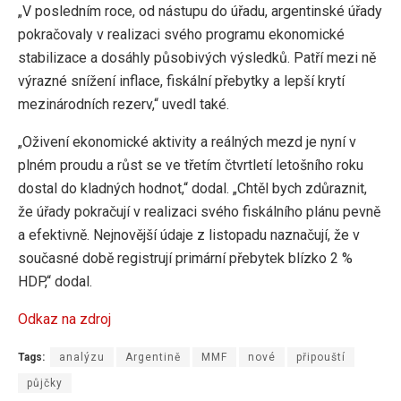
„V posledním roce, od nástupu do úřadu, argentinské úřady
pokračovaly v realizaci svého programu ekonomické
stabilizace a dosáhly působivých výsledků. Patří mezi ně
výrazné snížení inflace, fiskální přebytky a lepší krytí
mezinárodních rezerv,“ uvedl také.
„Oživení ekonomické aktivity a reálných mezd je nyní v
plném proudu a růst se ve třetím čtvrtletí letošního roku
dostal do kladných hodnot,“ dodal. „Chtěl bych zdůraznit,
že úřady pokračují v realizaci svého fiskálního plánu pevně
a efektivně. Nejnovější údaje z listopadu naznačují, že v
současné době registrují primární přebytek blízko 2 %
HDP,“ dodal.
Odkaz na zdroj
Tags:
analýzu
Argentině
MMF
nové
připouští
půjčky