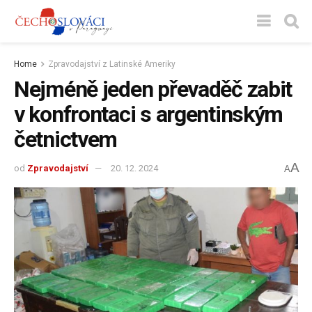
Home
Zpravodajství z Latinské Ameriky
Nejméně jeden převaděč zabit
v konfrontaci s argentinským
četnictvem
A
od
Zpravodajství
20. 12. 2024
A