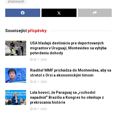
zločinoch
Související
příspěvky
USA hľadajú destináciu pre deportovaných
migrantov v Uruguaji; Montevideo sa vyhýba
potvrdeniu dohody
30. 7. 2026
Riaditeľ MMF prichádza do Montevidea, aby sa
stretol s Orsi a ekonomickým tímom
30. 7. 2026
Lula hovorí, že Paraguaj sa „rozhodol
napadnúť“ Brazíliu a Kongres ho obviňuje z
prekrúcania histórie
30. 7. 2026